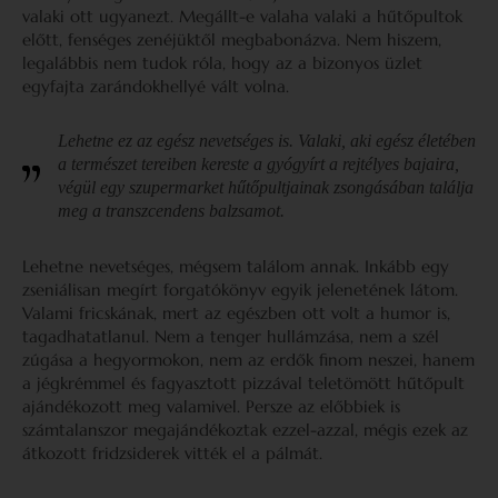
valaki ott ugyanezt. Megállt-e valaha valaki a hűtőpultok
előtt, fenséges zenéjüktől megbabonázva. Nem hiszem,
legalábbis nem tudok róla, hogy az a bizonyos üzlet
egyfajta zarándokhellyé vált volna.
Lehetne ez az egész nevetséges is. Valaki, aki egész életében
a természet tereiben kereste a gyógyírt a rejtélyes bajaira,
végül egy szupermarket hűtőpultjainak zsongásában találja
meg a transzcendens balzsamot.
Lehetne nevetséges, mégsem találom annak. Inkább egy
zseniálisan megírt forgatókönyv egyik jelenetének látom.
Valami fricskának, mert az egészben ott volt a humor is,
tagadhatatlanul. Nem a tenger hullámzása, nem a szél
zúgása a hegyormokon, nem az erdők finom neszei, hanem
a jégkrémmel és fagyasztott pizzával teletömött hűtőpult
ajándékozott meg valamivel. Persze az előbbiek is
számtalanszor megajándékoztak ezzel-azzal, mégis ezek az
átkozott fridzsiderek vitték el a pálmát.