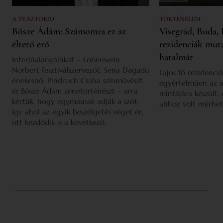
A TE SZTORID
TÖRTÉNELEM
Bősze Ádám: Számomra ez az
Visegrád, Buda, 
éltető erő
rezidenciák mut
hatalmát
Interjúalanyainkat – Lobenwein
Norbert fesztiválszervezőt, Sena Dagadu
Lajos fő rezidenciá
énekesnő, Pindroch Csaba színművészt
egyértelműen az a
és Bősze Ádám zenetörténészt – arra
mintájára készült,
kértük, hogy egymásnak adják a szót,
ahhoz volt mérhet
így ahol az egyik beszélgetés véget ér,
ott kezdődik is a következő.