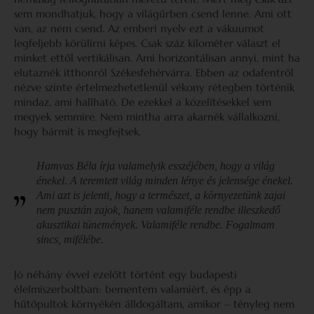
sem mondhatjuk, hogy a világűrben csend lenne. Ami ott
van, az nem csend. Az emberi nyelv ezt a vákuumot
legfeljebb körülírni képes. Csak száz kilométer választ el
minket ettől vertikálisan. Ami horizontálisan annyi, mint ha
elutaznék itthonról Székesfehérvárra. Ebben az odafentről
nézve szinte értelmezhetetlenül vékony rétegben történik
mindaz, ami hallható. De ezekkel a közelítésekkel sem
megyek semmire. Nem mintha arra akarnék vállalkozni,
hogy bármit is megfejtsek.
Hamvas Béla írja valamelyik esszéjében, hogy a világ
énekel. A teremtett világ minden lénye és jelensége énekel.
Ami azt is jelenti, hogy a természet, a környezetünk zajai
nem pusztán zajok, hanem valamiféle rendbe illeszkedő
akusztikai tünemények. Valamiféle rendbe. Fogalmam
sincs, mifélébe.
Jó néhány évvel ezelőtt történt egy budapesti
élelmiszerboltban: bementem valamiért, és épp a
hűtőpultok környékén álldogáltam, amikor – tényleg nem