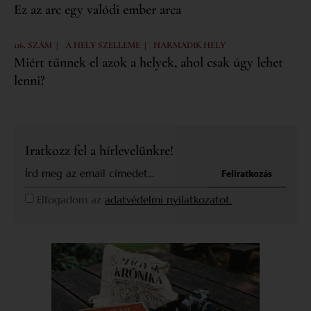
Ez az arc egy valódi ember arca
|
|
116. SZÁM
A HELY SZELLEME
HARMADIK HELY
Miért tűnnek el azok a helyek, ahol csak úgy lehet
lenni?
Iratkozz fel a hírlevelünkre!
Feliratkozás
Elfogadom az
adatvédelmi nyilatkozatot.