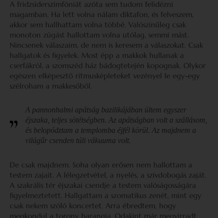
A fridzsiderszimfóniát azóta sem tudom felidézni
magamban. Ha lett volna nálam diktafon, és felveszem,
akkor sem hallhattam volna többé. Valószínűleg csak
monoton zúgást hallottam volna utólag, semmi mást.
Nincsenek válaszaim, de nem is keresem a válaszokat. Csak
hallgatok és figyelek. Most épp a makkok hullanak a
cserfákról, a szomszéd ház bádogtetején kopognak. Olykor
egészen elképesztő ritmusképleteket vezényel le egy-egy
szélroham a makkesőből.
A pannonhalmi apátság bazilikájában ültem egyszer
éjszaka, teljes sötétségben. Az apátságban volt a szállásom,
és belopództam a templomba éjfél körül. Az majdnem a
világűr csenden túli vákuuma volt.
De csak majdnem. Soha olyan erősen nem hallottam a
testem zajait. A lélegzetvétel, a nyelés, a szívdobogás zaját.
A szakrális tér éjszakai csendje a testem valóságosságára
figyelmeztetett. Hallgattam a szomatikus zenét, mint egy
csak nekem szóló koncertet. Arra ébredtem, hogy
megkondul a torony harangja. Odakint már megvirradt,