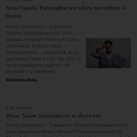
A TE SZTORID
Sena Dagadu: Barátságban azt adom, ami nekem is
fontos
Interjúalanyainkat – Lobenwein
Norbert fesztiválszervezőt, Sena
Dagadu énekesnő, Pindroch Csaba
színművészt és Bősze Ádám
zenetörténészt – arra kértük, hogy
egymásnak adják a szót, így ahol az
egyik beszélgetés véget ér, ott
kezdődik is a következő.
Klementisz Réka
A TE SZTORID
Bősze Ádám: Számomra ez az éltető erő
Interjúalanyainkat – Lobenwein Norbert fesztiválszervezőt,
Sena Dagadu énekesnő, Pindroch Csaba színművészt és