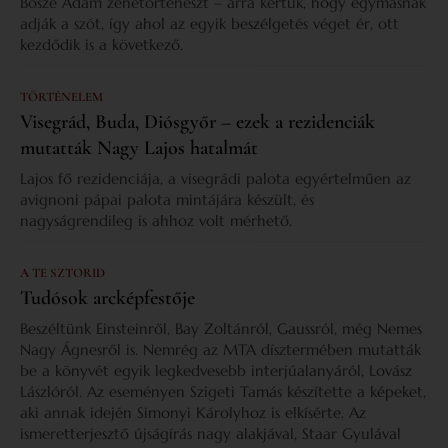
Bősze Ádám zenetörténészt – arra kértük, hogy egymásnak
adják a szót, így ahol az egyik beszélgetés véget ér, ott
kezdődik is a következő.
TÖRTÉNELEM
Visegrád, Buda, Diósgyőr – ezek a rezidenciák
mutatták Nagy Lajos hatalmát
Lajos fő rezidenciája, a visegrádi palota egyértelműen az
avignoni pápai palota mintájára készült, és
nagyságrendileg is ahhoz volt mérhető.
A TE SZTORID
Tudósok arcképfestője
Beszéltünk Einsteinről, Bay Zoltánról, Gaussról, még Nemes
Nagy Ágnesről is. Nemrég az MTA dísztermében mutatták
be a könyvét egyik legkedvesebb interjúalanyáról, Lovász
Lászlóról. Az eseményen Szigeti Tamás készítette a képeket,
aki annak idején Simonyi Károlyhoz is elkísérte. Az
ismeretterjesztő újságírás nagy alakjával, Staar Gyulával