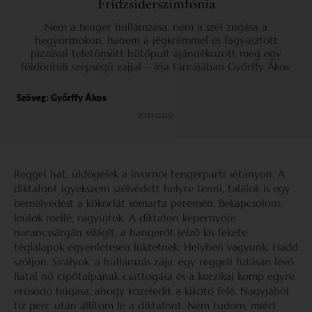
Fridzsiderszimfónia
Nem a tenger hullámzása, nem a szél zúgása a
hegyormokon, hanem a jégkrémmel és fagyasztott
pizzával teletömött hűtőpult ajándékozott meg egy
földöntúli szépségű zajjal – írja tárcájában Győrffy Ákos.
Szöveg:
Győrffy Ákos
2024.02.10.
Reggel hat, üldögélek a livornói tengerparti sétányon. A
diktafont igyekszem szélvédett helyre tenni, találok is egy
bemélyedést a kőkorlát sómarta peremén. Bekapcsolom,
leülök mellé, rágyújtok. A diktafon képernyője
narancssárgán világít, a hangerőt jelző kis fekete
téglalapok egyenletesen lüktetnek. Helyben vagyunk. Hadd
szóljon. Sirályok, a hullámzás zaja, egy reggeli futásán lévő
fiatal nő cipőtalpának csattogása és a korzikai komp egyre
erősödő búgása, ahogy közeledik a kikötő felé. Nagyjából
tíz perc után állítom le a diktafont. Nem tudom, miért