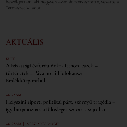
beszélgettem, aki negyven éven át szerkesztette, vezette a
Természet Világát.
AKTUÁLIS
KULT
A házassági évfordulónkra itthon leszek –
történetek a Páva utcai Holokauszt
Emlékközpontból
116. SZÁM
Helyszíni riport, politikai párt, szörnyű tragédia –
így burjánoznak a fölösleges szavak a sajtóban
|
116. SZÁM
NÉZZ A KÉP MÖGÉ!