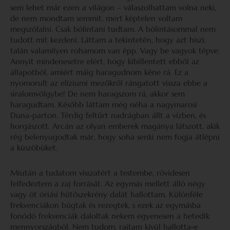
sem lehet már ezen a világon – válaszolhattam volna neki,
de nem mondtam semmit, mert képtelen voltam
megszólalni. Csak bólintani tudtam. A bólintásommal nem
tudott mit kezdeni. Láttam a tekintetén, hogy azt hiszi,
talán valamilyen rohamom van épp. Vagy be vagyok tépve.
Annyit mindenesetre elért, hogy kibillentett ebből az
állapotból, amiért máig haragudnom kéne rá. Ez a
nyomorult az elíziumi mezőkről rángatott vissza ebbe a
siralomvölgybe! De nem haragszom rá, akkor sem
haragudtam. Később láttam még néha a nagymarosi
Duna-parton. Térdig feltűrt nadrágban állt a vízben, és
horgászott. Arcán az olyan emberek magánya látszott, akik
rég belenyugodtak már, hogy soha senki nem fogja átlépni
a küszöbüket.
Miután a tudatom visszatért a testembe, rövidesen
felfedeztem a zaj forrását. Az egymás mellett álló négy
vagy öt óriási hűtőszekrény dalát hallottam. Különféle
frekvenciákon búgtak és rezegtek, s ezek az egymásba
fonódó frekvenciák daloltak nekem egyenesen a hetedik
mennyországból. Nem tudom, rajtam kívül hallotta-e