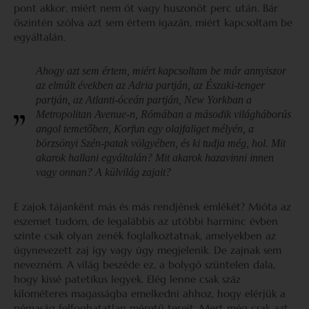
pont akkor, miért nem öt vagy huszonöt perc után. Bár
őszintén szólva azt sem értem igazán, miért kapcsoltam be
egyáltalán.
Ahogy azt sem értem, miért kapcsoltam be már annyiszor
az elmúlt években az Adria partján, az Északi-tenger
partján, az Atlanti-óceán partján, New Yorkban a
Metropolitan Avenue-n, Rómában a második világháborús
angol temetőben, Korfun egy olajfaliget mélyén, a
börzsönyi Szén-patak völgyében, és ki tudja még, hol. Mit
akarok hallani egyáltalán? Mit akarok hazavinni innen
vagy onnan? A külvilág zajait?
E zajok tájanként más és más rendjének emlékét? Mióta az
eszemet tudom, de legalábbis az utóbbi harminc évben
szinte csak olyan zenék foglalkoztatnak, amelyekben az
úgynevezett zaj így vagy úgy megjelenik. De zajnak sem
nevezném. A világ beszéde ez, a bolygó szüntelen dala,
hogy kissé patetikus legyek. Elég lenne csak száz
kilométeres magasságba emelkedni ahhoz, hogy elérjük a
némaság felfoghatatlan méretű tereit. Mert még csak azt