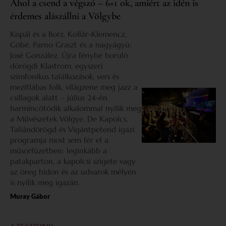
Ahol a csend a végszó – 6+1 ok, amiért az idén is
érdemes alászállni a Völgybe
Kispál és a Borz, Kollár-Klemencz,
Góbé, Parno Graszt és a nagyágyú:
José González. Újra fénybe boruló
dörögdi Klastrom, egyszeri
szimfonikus találkozások, vers és
mezítlábas folk, világzene meg jazz a
csillagok alatt – július 24-én
harmincötödik alkalommal nyílik meg
a Művészetek Völgye. De Kapolcs,
Taliándörögd és Vigántpetend igazi
programja most sem fér el a
műsorfüzetben: leginkább a
patakparton, a kapolcsi szigete vagy
az öreg hídon és az udvarok mélyén
is nyílik meg igazán.
Muray Gábor