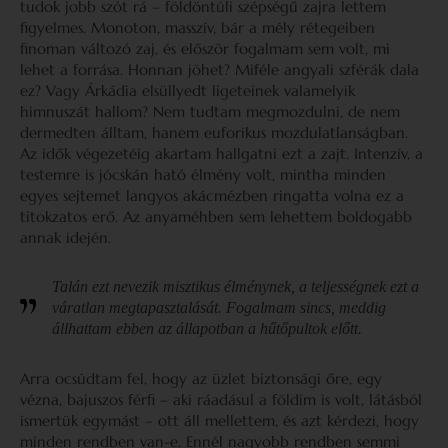
tudok jobb szót rá – földöntúli szépségű zajra lettem
figyelmes. Monoton, masszív, bár a mély rétegeiben
finoman változó zaj, és először fogalmam sem volt, mi
lehet a forrása. Honnan jöhet? Miféle angyali szférák dala
ez? Vagy Árkádia elsüllyedt ligeteinek valamelyik
himnuszát hallom? Nem tudtam megmozdulni, de nem
dermedten álltam, hanem euforikus mozdulatlanságban.
Az idők végezetéig akartam hallgatni ezt a zajt. Intenzív, a
testemre is jócskán ható élmény volt, mintha minden
egyes sejtemet langyos akácmézben ringatta volna ez a
titokzatos erő. Az anyaméhben sem lehettem boldogabb
annak idején.
Talán ezt nevezik misztikus élménynek, a teljességnek ezt a
váratlan megtapasztalását. Fogalmam sincs, meddig
állhattam ebben az állapotban a hűtőpultok előtt.
Arra ocsúdtam fel, hogy az üzlet biztonsági őre, egy
vézna, bajuszos férfi – aki ráadásul a földim is volt, látásból
ismertük egymást – ott áll mellettem, és azt kérdezi, hogy
minden rendben van-e. Ennél nagyobb rendben semmi