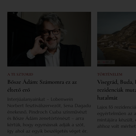
A TE SZTORID
TÖRTÉNELEM
Bősze Ádám: Számomra ez az
Visegrád, Buda, 
éltető erő
rezidenciák mut
hatalmát
Interjúalanyainkat – Lobenwein
Norbert fesztiválszervezőt, Sena Dagadu
Lajos fő rezidenciá
énekesnő, Pindroch Csaba színművészt
egyértelműen az a
és Bősze Ádám zenetörténészt – arra
mintájára készült,
kértük, hogy egymásnak adják a szót,
ahhoz volt mérhet
így ahol az egyik beszélgetés véget ér,