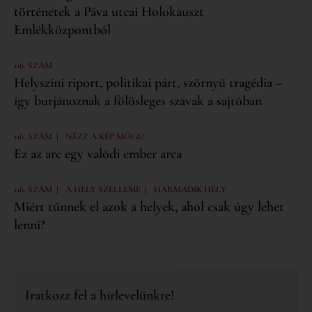
történetek a Páva utcai Holokauszt
Emlékközpontból
116. SZÁM
Helyszíni riport, politikai párt, szörnyű tragédia –
így burjánoznak a fölösleges szavak a sajtóban
|
116. SZÁM
NÉZZ A KÉP MÖGÉ!
Ez az arc egy valódi ember arca
|
|
116. SZÁM
A HELY SZELLEME
HARMADIK HELY
Miért tűnnek el azok a helyek, ahol csak úgy lehet
lenni?
Iratkozz fel a hírlevelünkre!