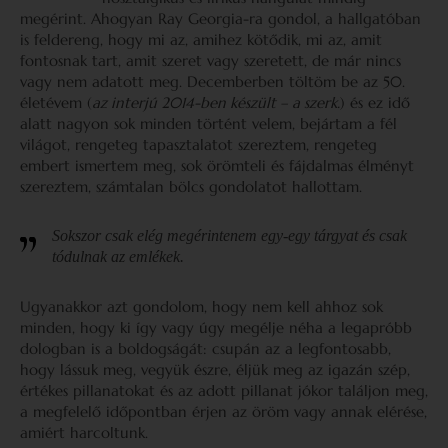
megérint. Ahogyan Ray Georgia-ra gondol, a hallgatóban
is feldereng, hogy mi az, amihez kötődik, mi az, amit
fontosnak tart, amit szeret vagy szeretett, de már nincs
vagy nem adatott meg. Decemberben töltöm be az 50.
életévem (
az interjú 2014-ben készült – a szerk.
) és ez idő
alatt nagyon sok minden történt velem, bejártam a fél
világot, rengeteg tapasztalatot szereztem, rengeteg
embert ismertem meg, sok örömteli és fájdalmas élményt
szereztem, számtalan bölcs gondolatot hallottam.
Sokszor csak elég megérintenem egy-egy tárgyat és csak
tódulnak az emlékek.
Ugyanakkor azt gondolom, hogy nem kell ahhoz sok
minden, hogy ki így vagy úgy megélje néha a legapróbb
dologban is a boldogságát: csupán az a legfontosabb,
hogy lássuk meg, vegyük észre, éljük meg az igazán szép,
értékes pillanatokat és az adott pillanat jókor találjon meg,
a megfelelő időpontban érjen az öröm vagy annak elérése,
amiért harcoltunk.