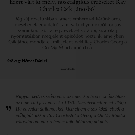
Ezért vált ki mély, nosztalgikus érzéseket Ray
Charles Csík Jánosból
Régi-új rovatunkban ismert embereket kérünk arra,
meséljenek egy dalról, ami valamilyen okból fontos
számukra. Ezúttal egy évekkel korábbi, kizárólag
nyomtatásban megjelent epizódot hoztunk, amelyben
Csík János mondja el, mit jelent neki Ray Charles Georgia
On My Mind című dala.
Szöveg:
Német Dániel
2024.10.18.
Nagyon kedves számomra az amerikai tradicionális blues,
az amerikai jazz muzsika 1930-40-es évekbeli zenei világa.
Ha egyetlen dallamot kell kiemelnem a sok közül ebből a
műfajból, akkor Ray Charlestól a
Georgia On My Mindot
választanám már a benne rejlő bátorság miatt is.