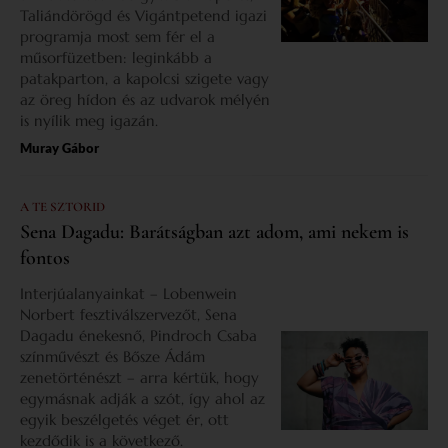
Taliándörögd és Vigántpetend igazi
programja most sem fér el a
műsorfüzetben: leginkább a
patakparton, a kapolcsi szigete vagy
az öreg hídon és az udvarok mélyén
is nyílik meg igazán.
Muray Gábor
A TE SZTORID
Sena Dagadu: Barátságban azt adom, ami nekem is
fontos
Interjúalanyainkat – Lobenwein
Norbert fesztiválszervezőt, Sena
Dagadu énekesnő, Pindroch Csaba
színművészt és Bősze Ádám
zenetörténészt – arra kértük, hogy
egymásnak adják a szót, így ahol az
egyik beszélgetés véget ér, ott
kezdődik is a következő.