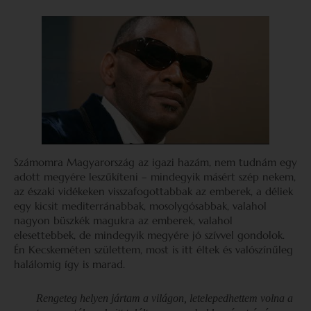
Számomra Magyarország az igazi hazám, nem tudnám egy
adott megyére leszűkíteni – mindegyik másért szép nekem,
az északi vidékeken visszafogottabbak az emberek, a déliek
egy kicsit mediterránabbak, mosolygósabbak, valahol
nagyon büszkék magukra az emberek, valahol
elesettebbek, de mindegyik megyére jó szívvel gondolok.
Én Kecskeméten születtem, most is itt éltek és valószínűleg
halálomig így is marad.
Rengeteg helyen jártam a világon, letelepedhettem volna a