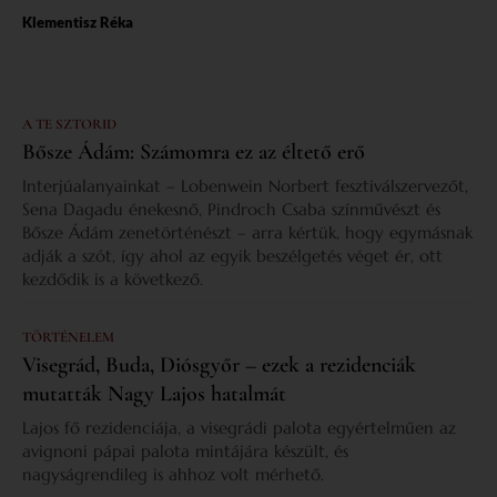
Klementisz Réka
A TE SZTORID
Bősze Ádám: Számomra ez az éltető erő
Interjúalanyainkat – Lobenwein Norbert fesztiválszervezőt,
Sena Dagadu énekesnő, Pindroch Csaba színművészt és
Bősze Ádám zenetörténészt – arra kértük, hogy egymásnak
adják a szót, így ahol az egyik beszélgetés véget ér, ott
kezdődik is a következő.
TÖRTÉNELEM
Visegrád, Buda, Diósgyőr – ezek a rezidenciák
mutatták Nagy Lajos hatalmát
Lajos fő rezidenciája, a visegrádi palota egyértelműen az
avignoni pápai palota mintájára készült, és
nagyságrendileg is ahhoz volt mérhető.