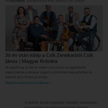
A dalból áradó egyfajta csendes, szomorkás,
nosztalgikus és lírikus hangulat mindig