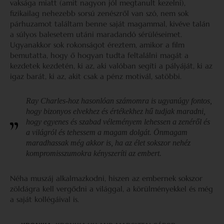
vaksága miatt (amit nagyon jól megtanult kezelni),
fizikailag nehezebb sorsú zenészről van szó, nem sok
párhuzamot találtam benne saját magammal, kivéve talán
a súlyos balesetem utáni maradandó sérüléseimet.
Ugyanakkor sok rokonságot éreztem, amikor a film
bemutatta, hogy ő hogyan tudta feltalálni magát a
kezdetek kezdetén, ki az, aki valóban segíti a pályáját, ki az
igaz barát, ki az, akit csak a pénz motivál, satöbbi.
Ray Charles-hoz hasonlóan számomra is ugyanúgy fontos,
hogy bizonyos elvekhez és értékekhez hű tudjak maradni,
hogy egyenes és szabad véleményem lehessen a zenéről és
a világról és tehessem a magam dolgát. Önmagam
maradhassak még akkor is, ha az élet sokszor nehéz
kompromisszumokra kényszeríti az embert.
Néha muszáj alkalmazkodni, hiszen az embernek sokszor
zöldágra kell vergődni a világgal, a körülményekkel és még
a saját kollégáival is.