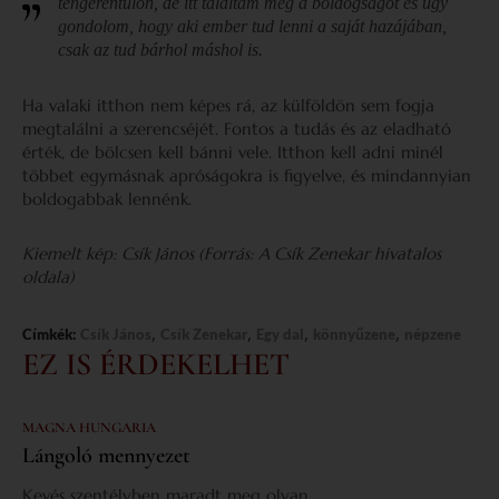
tengerentúlon, de itt találtam meg a boldogságot és úgy
gondolom, hogy aki ember tud lenni a saját hazájában,
csak az tud bárhol máshol is.
Ha valaki itthon nem képes rá, az külföldön sem fogja
megtalálni a szerencséjét. Fontos a tudás és az eladható
érték, de bölcsen kell bánni vele. Itthon kell adni minél
többet egymásnak apróságokra is figyelve, és mindannyian
boldogabbak lennénk.
Kiemelt kép: Csík János (Forrás: A Csík Zenekar hivatalos
oldala)
,
,
,
,
Címkék:
Csík János
Csík Zenekar
Egy dal
könnyűzene
népzene
EZ IS ÉRDEKELHET
MAGNA HUNGARIA
Lángoló mennyezet
Kevés szentélyben maradt meg olyan