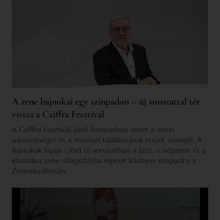
A zene bajnokai egy színpadon – új sorozattal tér
vissza a Cziffra Fesztivál
A Cziffra Fesztivál jövő februárban ismét a zenei
sokszínűséget és a művészi találkozások erejét ünnepli. A
Bajnokok ligája című új sorozatban a jazz, a népzene és a
klasszikus zene világsztárjai lépnek közösen színpadra a
Zeneakadémián.