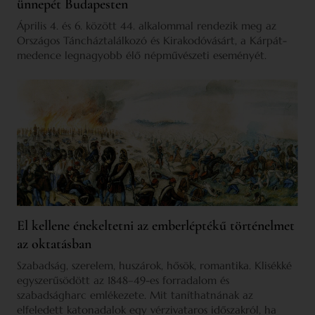
ünnepét Budapesten
Április 4. és 6. között 44. alkalommal rendezik meg az
Országos Táncháztalálkozó és Kirakodóvásárt, a Kárpát-
medence legnagyobb élő népművészeti eseményét.
El kellene énekeltetni az emberléptékű történelmet
az oktatásban
Szabadság, szerelem, huszárok, hősök, romantika. Klisékké
egyszerűsödött az 1848–49-es forradalom és
szabadságharc emlékezete. Mit taníthatnának az
elfeledett katonadalok egy vérzivataros időszakról, ha