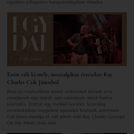
együttes jellegzetes hangzásvilágában előadva.
Ezért vált ki mély, nosztalgikus érzéseket Ray
Charles Csík Jánosból
Régi-új rovatunkban ismert embereket kérünk arra,
meséljenek egy dalról, ami valamilyen okból fontos
számukra. Ezúttal egy évekkel korábbi, kizárólag
nyomtatásban megjelent epizódot hoztunk, amelyben
Csík János mondja el, mit jelent neki Ray Charles Georgia
On My Mind című dala.