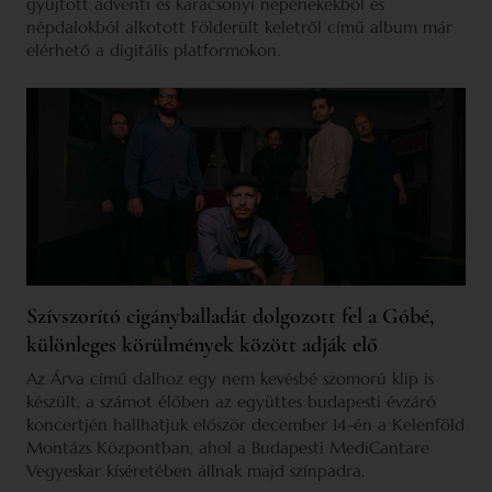
gyűjtött adventi és karácsonyi népénekekből és
népdalokból alkotott Földerült keletről című album már
elérhető a digitális platformokon.
Szívszorító cigányballadát dolgozott fel a Góbé,
különleges körülmények között adják elő
Az Árva című dalhoz egy nem kevésbé szomorú klip is
készült, a számot élőben az együttes budapesti évzáró
koncertjén hallhatjuk először december 14-én a Kelenföld
Montázs Központban, ahol a Budapesti MediCantare
Vegyeskar kíséretében állnak majd színpadra.