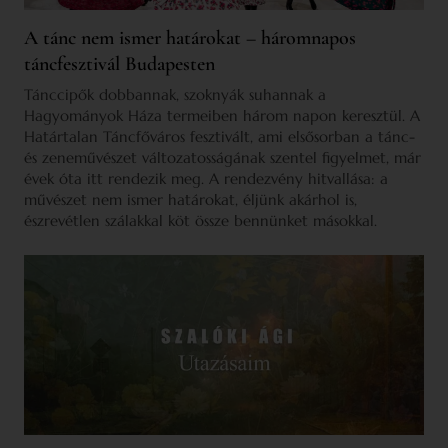
A tánc nem ismer határokat – háromnapos
táncfesztivál Budapesten
Tánccipők dobbannak, szoknyák suhannak a
Hagyományok Háza termeiben három napon keresztül. A
Határtalan Táncfőváros fesztivált, ami elsősorban a tánc-
és zeneművészet változatosságának szentel figyelmet, már
évek óta itt rendezik meg. A rendezvény hitvallása: a
művészet nem ismer határokat, éljünk akárhol is,
észrevétlen szálakkal köt össze bennünket másokkal.