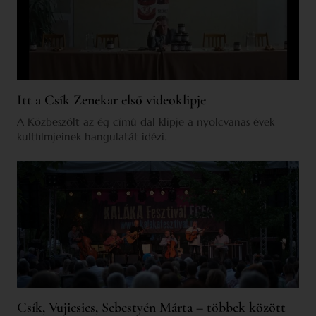
Itt a Csík Zenekar első videoklipje
A Közbeszólt az ég című dal klipje a nyolcvanas évek
kultfilmjeinek hangulatát idézi.
Csík, Vujicsics, Sebestyén Márta – többek között