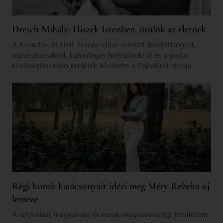
Dresch Mihály: Hiszek Istenben, örülök az életnek
A Kossuth- és Liszt Ferenc-díjas zenészt ihletettségről,
művésztársakról, különleges helyszínekről és a pajta
közösségformáló erejéről kérdezte a PajtaKult stábja.
Régi korok karácsonyait idézi meg Méry Rebeka új
lemeze
A szlovákiai magyarság és észak-magyarországi területein