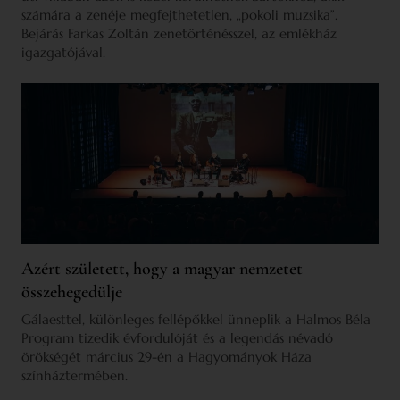
számára a zenéje megfejthetetlen, „pokoli muzsika”.
Bejárás Farkas Zoltán zenetörténésszel, az emlékház
igazgatójával.
Azért született, hogy a magyar nemzetet
összehegedülje
Gálaesttel, különleges fellépőkkel ünneplik a Halmos Béla
Program tizedik évfordulóját és a legendás névadó
örökségét március 29-én a Hagyományok Háza
színháztermében.