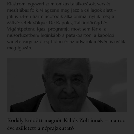
Klastrom, egyszeri szimfonikus találkozások, vers és
mezítlábas folk, világzene meg jazz a csillagok alatt –
július 24-én harmincötödik alkalommal nyílik meg a
Művészetek Völgye. De Kapolcs, Taliándörögd és
Vigántpetend igazi programja most sem fér el a
műsorfüzetben: leginkább a patakparton, a kapolcsi
szigete vagy az öreg hídon és az udvarok mélyén is nyílik
meg igazán.
Kodály küldött magnót Kallós Zoltánnak – ma 100
éve született a néprajzkutató