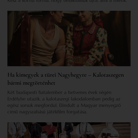
Kész a korhű forma, hogy belakhassuk újra, ami a miénk.
Ha kimegyek a türei Nagyhegyre – Kalotaszegen
bármi megtörténhet
Két budapesti fiatalember a hetvenes évek végén
Erdélybe utazik, a kalotaszegi lakodalomban pedig az
egész sorsuk megfordul. Elindult a Magyar menyegző
című nagyszabású játékfilm forgatása.