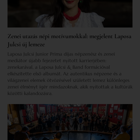
Zenei utazás népi motívumokkal: megjelent Laposa
Julcsi új lemeze
Laposa Julcsi Junior Prima díjas népzenész és zenei
mediátor újabb fejezetet nyitott karrierjében:
zenekarával, a Laposa Julcsi & Band formációval
elkészítette első albumát. Az autentikus népzene és a
világzenei elemek ötvözésével született lemez különleges
zenei élményt ígér mindazoknak, akik nyitottak a kultúrák
közötti kalandozásra.