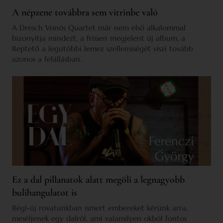
A népzene továbbra sem vitrinbe való
A Dresch Vonós Quartet már nem első alkalommal
bizonyítja mindezt, a frissen megjelent új album, a
Reptető a legutóbbi lemez szellemiségét viszi tovább
azonos a felállásban.
Ez a dal pillanatok alatt megöli a legnagyobb
bulihangulatot is
Régi-új rovatunkban ismert embereket kérünk arra,
meséljenek egy dalról, ami valamilyen okból fontos