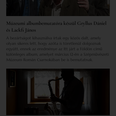
Múzeumi albumbemutatóra készül Gryllus Dániel
és Lackfi János
A bezártságot kihasználva írtak egy közös dalt, amely
olyan sikeres lett, hogy azóta is töretlenül dolgoznak
együtt, ennek az eredménye az Itt járt a Földön című
különleges album, amelyet március 12-én a Szépművészeti
Múzeum Román Csarnokában be is bemutatnak.