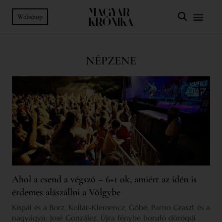
Webshop
NÉPZENE
Ahol a csend a végszó – 6+1 ok, amiért az idén is
érdemes alászállni a Völgybe
Kispál és a Borz, Kollár-Klemencz, Góbé, Parno Graszt és a
nagyágyú: José González. Újra fénybe boruló dörögdi