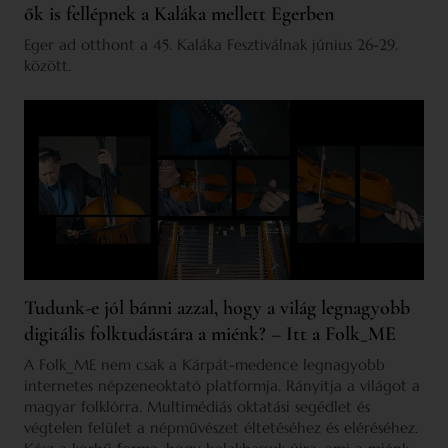
ők is fellépnek a Kaláka mellett Egerben
Eger ad otthont a 45. Kaláka Fesztiválnak június 26-29.
között.
Tudunk-e jól bánni azzal, hogy a világ legnagyobb
digitális folktudástára a miénk? – Itt a Folk_ME
A Folk_ME nem csak a Kárpát-medence legnagyobb
internetes népzeneoktató platformja. Rányitja a világot a
magyar folklórra. Multimédiás oktatási segédlet és
végtelen felület a népművészet éltetéséhez és eléréséhez.