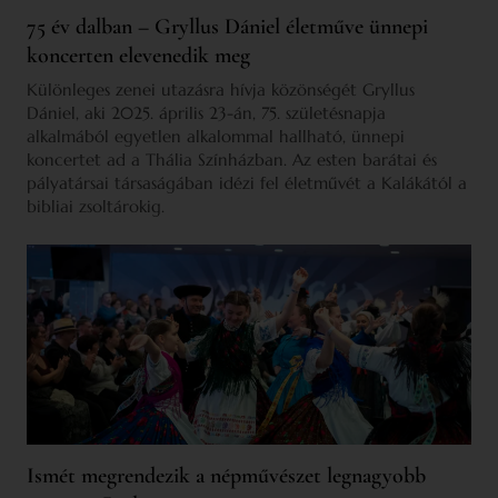
75 év dalban – Gryllus Dániel életműve ünnepi
koncerten elevenedik meg
Különleges zenei utazásra hívja közönségét Gryllus
Dániel, aki 2025. április 23-án, 75. születésnapja
alkalmából egyetlen alkalommal hallható, ünnepi
koncertet ad a Thália Színházban. Az esten barátai és
pályatársai társaságában idézi fel életművét a Kalákától a
bibliai zsoltárokig.
Ismét megrendezik a népművészet legnagyobb