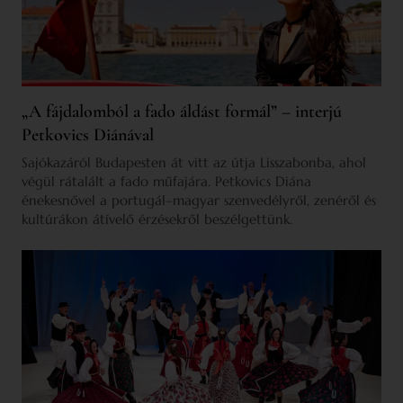
„A fájdalomból a fado áldást formál” – interjú
Petkovics Diánával
Sajókazáról Budapesten át vitt az útja Lisszabonba, ahol
végül rátalált a fado műfajára. Petkovics Diána
énekesnővel a portugál–magyar szenvedélyről, zenéről és
kultúrákon átívelő érzésekről beszélgettünk.