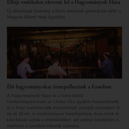
Elfújt emlékeket elevenít fel a Hagyományok Háza
Új előadással tiszteleg a fúvós zenészek generációi előtt a
Magyar Állami Népi Együttes.
Élő hagyományokat ünnepelhetünk a Fonóban
A Hagyományok Háza és a Fonó közös
rendezvénysorozata az Utolsó Óra gyűjtés huszonötödik
és a Fonó harmincadik évfordulóját ünnepli november 15-
én és 29-én. A rendezvényen beszélgetések, koncertek és
táncházak várják a érdeklődőket, sőt online betekintés is
elérhető a távolból érkezők számára.