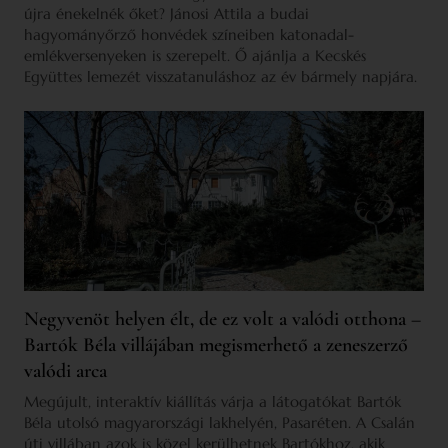
újra énekelnék őket? Jánosi Attila a budai
hagyományőrző honvédek színeiben katonadal-
emlékversenyeken is szerepelt. Ő ajánlja a Kecskés
Együttes lemezét visszatanuláshoz az év bármely napjára.
Negyvenöt helyen élt, de ez volt a valódi otthona –
Bartók Béla villájában megismerhető a zeneszerző
valódi arca
Megújult, interaktív kiállítás várja a látogatókat Bartók
Béla utolsó magyarországi lakhelyén, Pasaréten. A Csalán
úti villában azok is közel kerülhetnek Bartókhoz, akik