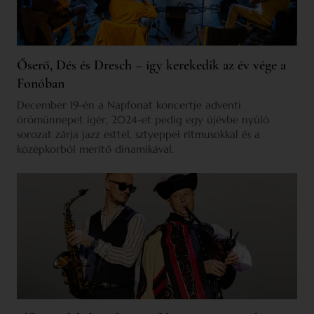
Őserő, Dés és Dresch – így kerekedik az év vége a
Fonóban
December 19-én a Napfonat koncertje adventi
örömünnepet ígér, 2024-et pedig egy újévbe nyúló
sorozat zárja jazz esttel, sztyeppei ritmusokkal és a
középkorból merítő dinamikával.