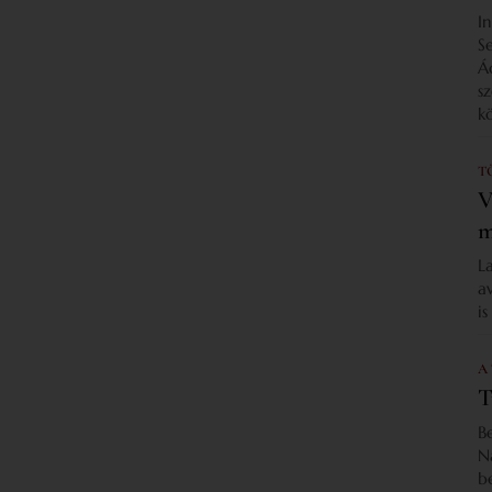
I
S
Á
s
k
T
V
m
L
a
i
A
T
B
N
b