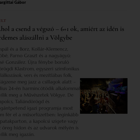
rgittai Gábor
ULT
hol a csend a végszó – 6+1 ok, amiért az idén is
rdemes alászállni a Völgybe
ispál és a Borz, Kollár-Klemencz,
óbé, Parno Graszt és a nagyágyú:
osé González. Újra fénybe boruló
örögdi Klastrom, egyszeri szimfonikus
lálkozások, vers és mezítlábas folk,
ilágzene meg jazz a csillagok alatt –
úlius 24-én harmincötödik alkalommal
yílik meg a Művészetek Völgye. De
apolcs, Taliándörögd és
igántpetend igazi programja most
em fér el a műsorfüzetben: leginkább
 patakparton, a kapolcsi szigete vagy
z öreg hídon és az udvarok mélyén is
yílik meg igazán.