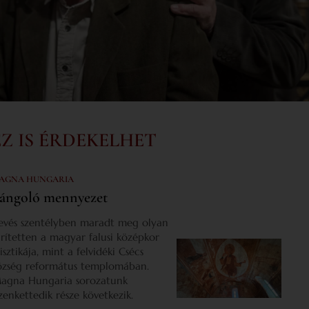
EZ IS ÉRDEKELHET
AGNA HUNGARIA
ángoló mennyezet
evés szentélyben maradt meg olyan
űrítetten a magyar falusi középkor
isztikája, mint a felvidéki Csécs
özség református templomában.
agna Hungaria sorozatunk
izenkettedik része következik.