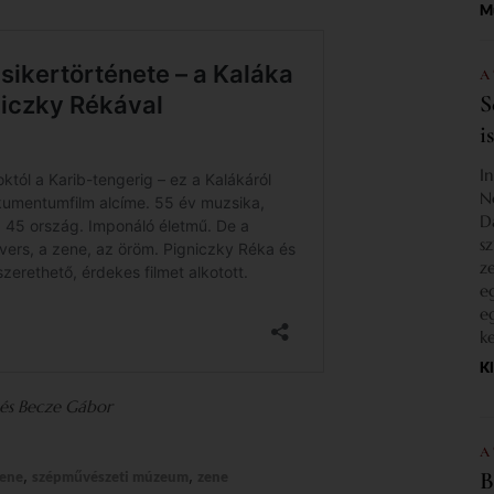
M
A
S
i
I
N
D
s
z
e
e
k
K
 és Becze Gábor
A
,
,
B
ene
szépművészeti múzeum
zene