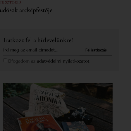
 TE SZTORID
udósok arcképfestője
Iratkozz fel a hírlevelünkre!
Feliratkozás
Elfogadom az
adatvédelmi nyilatkozatot.