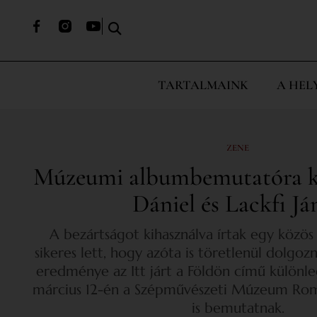
TARTALMAINK
A HEL
ZENE
Múzeumi albumbemutatóra ké
Dániel és Lackfi Já
A bezártságot kihasználva írtak egy közös
sikeres lett, hogy azóta is töretlenül dolgoz
eredménye az Itt járt a Földön című különl
március 12-én a Szépművészeti Múzeum Ro
is bemutatnak.