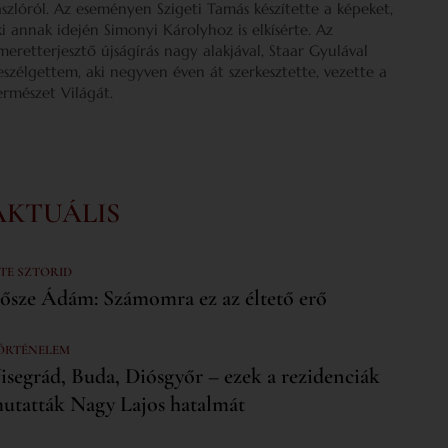
ászlóról. Az eseményen Szigeti Tamás készítette a képeket,
ki annak idején Simonyi Károlyhoz is elkísérte. Az
smeretterjesztő újságírás nagy alakjával, Staar Gyulával
eszélgettem, aki negyven éven át szerkesztette, vezette a
ermészet Világát.
AKTUÁLIS
 TE SZTORID
ősze Ádám: Számomra ez az éltető erő
ÖRTÉNELEM
isegrád, Buda, Diósgyőr – ezek a rezidenciák
utatták Nagy Lajos hatalmát