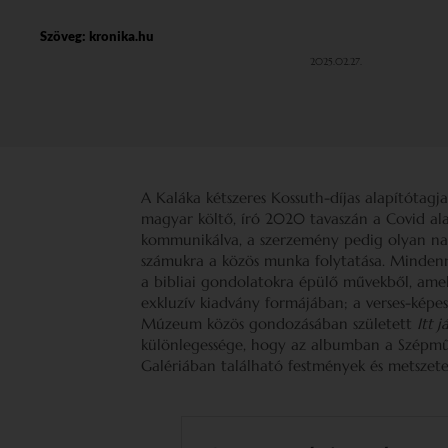
Szöveg:
kronika.hu
2025.02.27.
A Kaláka kétszeres Kossuth-díjas alapítótagja 
magyar költő, író 2020 tavaszán a Covid ala
kommunikálva, a szerzemény pedig olyan nag
számukra a közös munka folytatása. Mindenne
a bibliai gondolatokra épülő művekből, amel
exkluzív kiadvány formájában; a verses-képe
Múzeum közös gondozásában született
Itt 
különlegessége, hogy az albumban a Szép
Galériában található festmények és metszetek