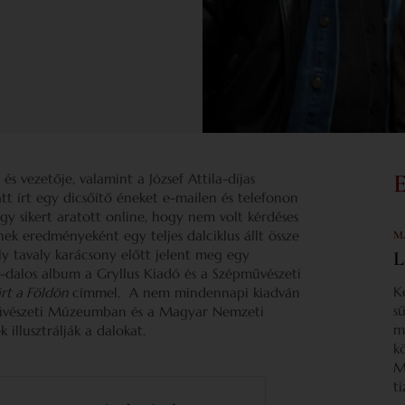
és vezetője, valamint a József Attila-díjas
tt írt egy dicsőítő éneket e-mailen és telefonon
y sikert aratott online, hogy nem volt kérdéses
k eredményeként egy teljes dalciklus állt össze
M
y tavaly karácsony előtt jelent meg egy
L
s-dalos album a Gryllus Kiadó és a Szépművészeti
K
járt a Földön
címmel. A nem mindennapi kiadván
s
művészeti Múzeumban és a Magyar Nemzeti
m
 illusztrálják a dalokat.
k
M
t