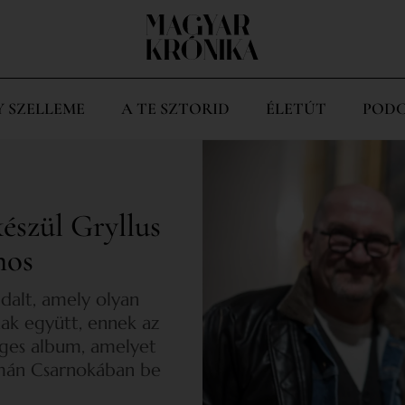
Y SZELLEME
A TE SZTORID
ÉLETÚT
PODC
szül Gryllus
nos
 dalt, amely olyan
nak együtt, ennek az
eges album, amelyet
mán Csarnokában be