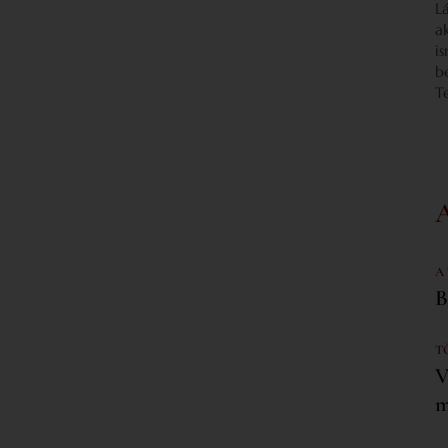
L
a
i
b
T
A
B
T
V
m