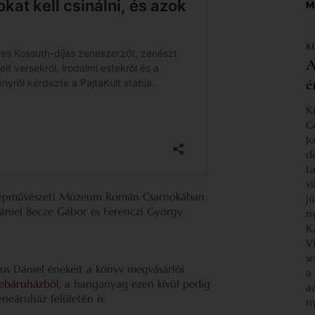
Ma
K
A
é
K
G
J
d
ta
v
 Szépművészeti Múzeum Román Csarnokában
j
Dániel Becze Gábor és Ferenczi György
n
K
V
s
llus Dániel énekeit a könyv megvásárlói
a
ebáruházból
, a hanganyag ezen kívül pedig
a
neáruház felületén is.
n