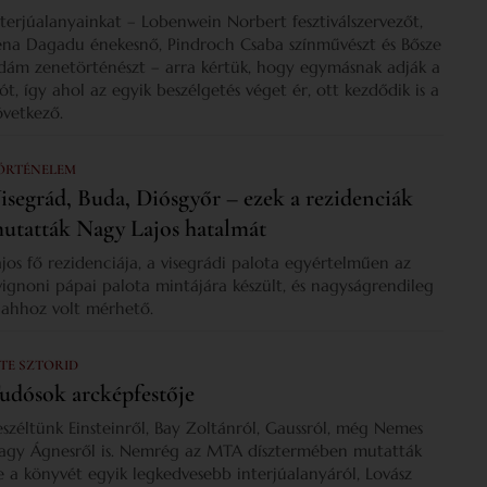
nterjúalanyainkat – Lobenwein Norbert fesztiválszervezőt,
ena Dagadu énekesnő, Pindroch Csaba színművészt és Bősze
dám zenetörténészt – arra kértük, hogy egymásnak adják a
zót, így ahol az egyik beszélgetés véget ér, ott kezdődik is a
övetkező.
ÖRTÉNELEM
isegrád, Buda, Diósgyőr – ezek a rezidenciák
utatták Nagy Lajos hatalmát
ajos fő rezidenciája, a visegrádi palota egyértelműen az
vignoni pápai palota mintájára készült, és nagyságrendileg
s ahhoz volt mérhető.
 TE SZTORID
udósok arcképfestője
eszéltünk Einsteinről, Bay Zoltánról, Gaussról, még Nemes
agy Ágnesről is. Nemrég az MTA dísztermében mutatták
e a könyvét egyik legkedvesebb interjúalanyáról, Lovász