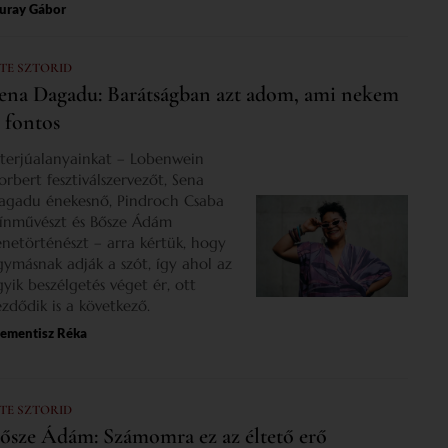
uray Gábor
 TE SZTORID
ena Dagadu: Barátságban azt adom, ami nekem
s fontos
nterjúalanyainkat – Lobenwein
orbert fesztiválszervezőt, Sena
agadu énekesnő, Pindroch Csaba
zínművészt és Bősze Ádám
enetörténészt – arra kértük, hogy
gymásnak adják a szót, így ahol az
gyik beszélgetés véget ér, ott
ezdődik is a következő.
lementisz Réka
 TE SZTORID
ősze Ádám: Számomra ez az éltető erő