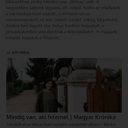
lakásunkban pedig minden nap „lábnap” volt. A
negyediken laktunk ugyanis, lift nélkül. Noha az erkélyünk
a fák lombjai közé nyílott, a stresszes városi
mindennapokért ez sem tudott minket sokáig kárpótolni.
Amikor Jani kapott egy belga fordítói nagydíjat, a
pénzjutalomból visszafizettük a kölcsönünket, és magunk
mögött hagytuk a fővárost.”