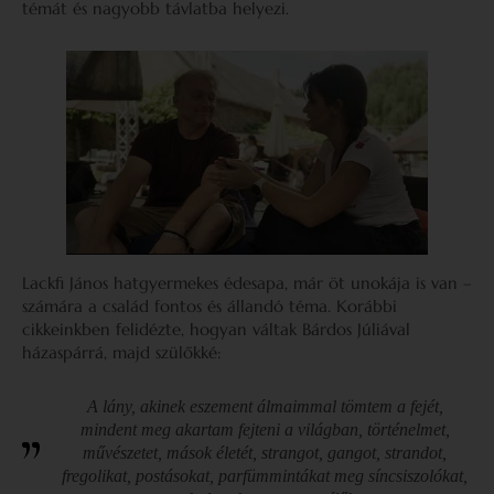
témát és nagyobb távlatba helyezi.
Lackfi János hatgyermekes édesapa, már öt unokája is van –
számára a család fontos és állandó téma. Korábbi
cikkeinkben felidézte, hogyan váltak Bárdos Júliával
házaspárrá, majd szülőkké:
A lány, akinek eszement álmaimmal tömtem a fejét,
mindent meg akartam fejteni a világban, történelmet,
művészetet, mások életét, strangot, gangot, strandot,
fregolikat, postásokat, parfümmintákat meg síncsiszolókat,