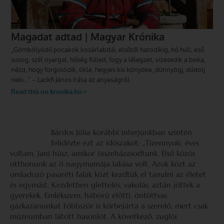
Bárdos Júlia korábbi interjúnkban szintén
felidézte ezt az időszakot: „Tizennyolc éves
voltam, Jani húsz, amikor összeházasodtunk. Első közös
otthonunk az ő nagy­mamája lakása volt. Azok közt az
omladozó pasaréti falak közt kezdtük el tanulni az életet
és egymást. Kezdetben glettelés, vakolás, aztán jöttek a
gyerekek. Emlékszem, háború előtti, öntöttvas
gázkazánunkat többször is körbejárta a szerelő, mert csak
múzeumban látott hasonlót. A következő, zuglói