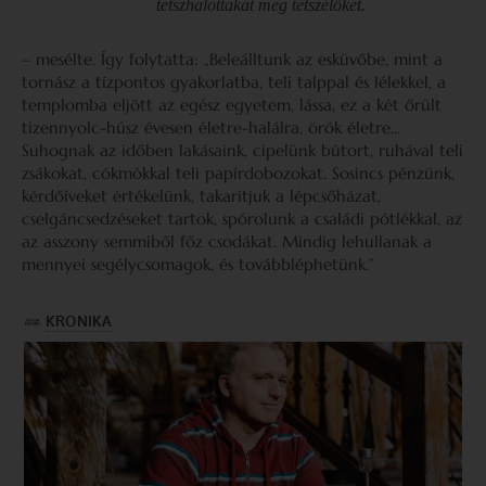
tetszhalottakat meg tetszélőket.
– mesélte. Így folytatta: „Beleálltunk az esküvőbe, mint a
tornász a tízpontos gyakorlatba, teli talppal és lélekkel, a
templomba eljött az egész egyetem, lássa, ez a két őrült
tizennyolc-húsz évesen életre-halálra, örök életre…
Suhognak az időben lakásaink, cipelünk bútort, ruhával teli
zsákokat, cókmókkal teli papírdobozokat. Sosincs pénzünk,
kérdőíveket értékelünk, takarítjuk a lépcsőházat,
cselgáncsedzéseket tartok, spórolunk a családi pótlékkal, az
az asszony semmiből főz csodákat. Mindig lehullanak a
mennyei segélycsomagok, és továbbléphetünk.”