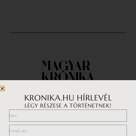
KRONIKA.HU HÍRLEVÉL
LÉGY RÉSZESE A TÖRTÉNETNEK!
Impresszum
Médiaajánlat
Általános Szerződési Feltételek