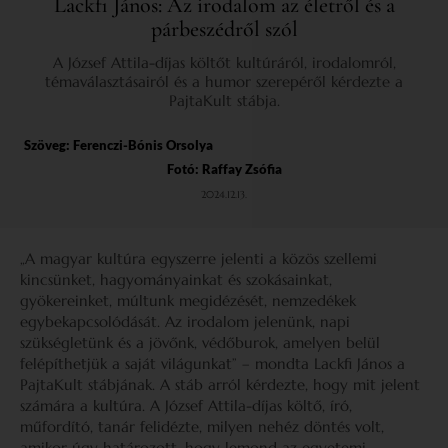
Lackfi János: Az irodalom az életről és a
párbeszédről szól
A József Attila-díjas költőt kultúráról, irodalomról,
témaválasztásairól és a humor szerepéről kérdezte a
PajtaKult stábja.
Szöveg:
Ferenczi-Bónis Orsolya
Fotó: Raffay Zsófia
2024.12.13.
„A magyar kultúra egyszerre jelenti a közös szellemi
kincsünket, hagyományainkat és szokásainkat,
gyökereinket, múltunk megidézését, nemzedékek
egybekapcsolódását. Az irodalom jelenünk, napi
szükségletünk és a jövőnk, védőburok, amelyen belül
felépíthetjük a saját világunkat” – mondta Lackfi János a
PajtaKult stábjának. A stáb arról kérdezte, hogy mit jelent
számára a kultúra. A József Attila-díjas költő, író,
műfordító, tanár felidézte, milyen nehéz döntés volt,
amikor úgy határozott, hogy lemond az egyetemi