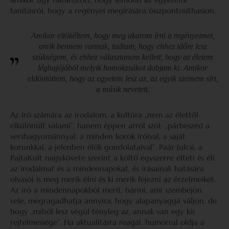
tanításról, hogy a regényei megírására összpontosíthasson.
Amikor eltökéltem, hogy meg akarom írni a regényeimet,
amik bennem vannak, tudtam, hogy ehhez időre lesz
szükségem, és ehhez választanom kellett, hogy az életem
léghajójából melyik homokzsákot dobjam ki. Amikor
eldöntöttem, hogy az egyetem lesz az, az egyik szemem sírt,
a másik nevetett.
Az író számára az irodalom, a kultúra „nem az élettől
elkülönült valami”, hanem éppen arról szól: „párbeszéd a
vershagyománnyal, a minden korok íróival, a saját
korunkkal, a jelenben élők gondolataival”. Paár Julcsi, a
PajtaKult nagykövete szerint a költő egyszerre élteti és éli
az irodalmat és a mindennapokat, és írásainak hatására
olvasói is meg merik élni és ki merik fejezni az érzelmeiket.
Az író a mindennapokból merít, bármi, ami szembejön
vele, megragadhatja annyira, hogy alapanyaggá váljon, de
hogy „miből lesz végül tényleg az, annak van egy kis
rejtelmessége”. Ha aktualitásra reagál, humorral oldja a