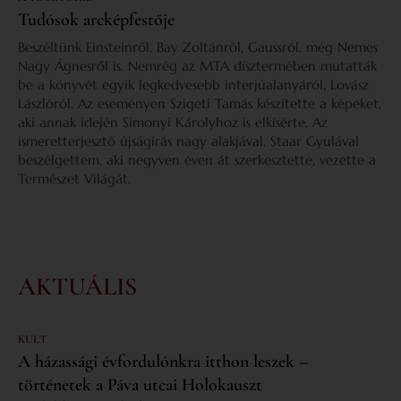
Tudósok arcképfestője
Beszéltünk Einsteinről, Bay Zoltánról, Gaussról, még Nemes
Nagy Ágnesről is. Nemrég az MTA dísztermében mutatták
be a könyvét egyik legkedvesebb interjúalanyáról, Lovász
Lászlóról. Az eseményen Szigeti Tamás készítette a képeket,
aki annak idején Simonyi Károlyhoz is elkísérte. Az
ismeretterjesztő újságírás nagy alakjával, Staar Gyulával
beszélgettem, aki negyven éven át szerkesztette, vezette a
Természet Világát.
AKTUÁLIS
KULT
A házassági évfordulónkra itthon leszek –
történetek a Páva utcai Holokauszt