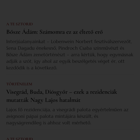
A TE SZTORID
Bősze Ádám: Számomra ez az éltető erő
Interjúalanyainkat – Lobenwein Norbert fesztiválszervezőt,
Sena Dagadu énekesnő, Pindroch Csaba színművészt és
Bősze Ádám zenetörténészt – arra kértük, hogy egymásnak
adják a szót, így ahol az egyik beszélgetés véget ér, ott
kezdődik is a következő.
TÖRTÉNELEM
Visegrád, Buda, Diósgyőr – ezek a rezidenciák
mutatták Nagy Lajos hatalmát
Lajos fő rezidenciája, a visegrádi palota egyértelműen az
avignoni pápai palota mintájára készült, és
nagyságrendileg is ahhoz volt mérhető.
A TE SZTORID