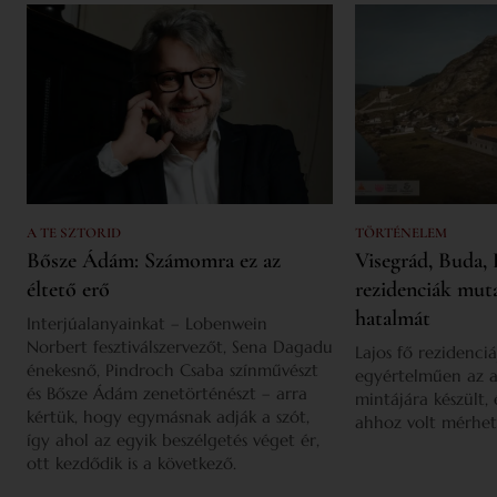
A TE SZTORID
TÖRTÉNELEM
Bősze Ádám: Számomra ez az
Visegrád, Buda, 
éltető erő
rezidenciák mut
hatalmát
Interjúalanyainkat – Lobenwein
Norbert fesztiválszervezőt, Sena Dagadu
Lajos fő rezidenciá
énekesnő, Pindroch Csaba színművészt
egyértelműen az a
és Bősze Ádám zenetörténészt – arra
mintájára készült,
kértük, hogy egymásnak adják a szót,
ahhoz volt mérhet
így ahol az egyik beszélgetés véget ér,
ott kezdődik is a következő.