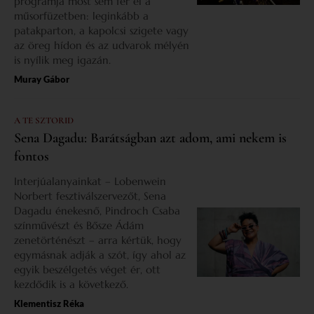
programja most sem fér el a
műsorfüzetben: leginkább a
patakparton, a kapolcsi szigete vagy
az öreg hídon és az udvarok mélyén
is nyílik meg igazán.
Muray Gábor
A TE SZTORID
Sena Dagadu: Barátságban azt adom, ami nekem is
fontos
Interjúalanyainkat – Lobenwein
Norbert fesztiválszervezőt, Sena
Dagadu énekesnő, Pindroch Csaba
színművészt és Bősze Ádám
zenetörténészt – arra kértük, hogy
egymásnak adják a szót, így ahol az
egyik beszélgetés véget ér, ott
kezdődik is a következő.
Klementisz Réka