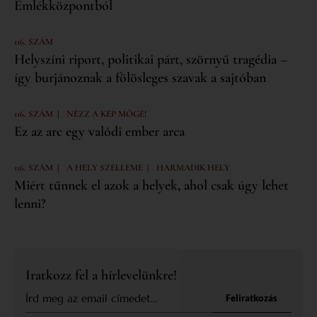
Emlékközpontból
116. SZÁM
Helyszíni riport, politikai párt, szörnyű tragédia –
így burjánoznak a fölösleges szavak a sajtóban
|
116. SZÁM
NÉZZ A KÉP MÖGÉ!
Ez az arc egy valódi ember arca
|
|
116. SZÁM
A HELY SZELLEME
HARMADIK HELY
Miért tűnnek el azok a helyek, ahol csak úgy lehet
lenni?
Iratkozz fel a hírlevelünkre!
Feliratkozás