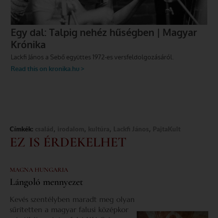
,
,
,
,
Címkék:
család
irodalom
kultúra
Lackfi János
PajtaKult
EZ IS ÉRDEKELHET
MAGNA HUNGARIA
Lángoló mennyezet
Kevés szentélyben maradt meg olyan
sűrítetten a magyar falusi középkor