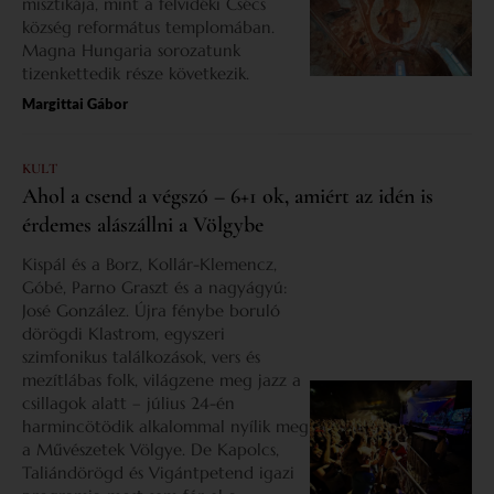
misztikája, mint a felvidéki Csécs
község református templomában.
Magna Hungaria sorozatunk
tizenkettedik része következik.
Margittai Gábor
KULT
Ahol a csend a végszó – 6+1 ok, amiért az idén is
érdemes alászállni a Völgybe
Kispál és a Borz, Kollár-Klemencz,
Góbé, Parno Graszt és a nagyágyú:
José González. Újra fénybe boruló
dörögdi Klastrom, egyszeri
szimfonikus találkozások, vers és
mezítlábas folk, világzene meg jazz a
csillagok alatt – július 24-én
harmincötödik alkalommal nyílik meg
a Művészetek Völgye. De Kapolcs,
Taliándörögd és Vigántpetend igazi