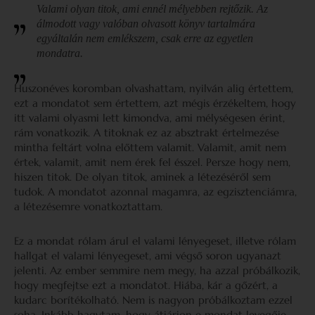
Valami olyan titok, ami ennél mélyebben rejtőzik. Az
álmodott vagy valóban olvasott könyv tartalmára
egyáltalán nem emlékszem, csak erre az egyetlen
mondatra.
Huszonéves koromban olvashattam, nyilván alig értettem,
ezt a mondatot sem értettem, azt mégis érzékeltem, hogy
itt valami olyasmi lett kimondva, ami mélységesen érint,
rám vonatkozik. A titoknak ez az absztrakt értelmezése
mintha feltárt volna előttem valamit. Valamit, amit nem
értek, valamit, amit nem érek fel ésszel. Persze hogy nem,
hiszen titok. De olyan titok, aminek a létezéséről sem
tudok. A mondatot azonnal magamra, az egzisztenciámra,
a létezésemre vonatkoztattam.
Ez a mondat rólam árul el valami lényegeset, illetve rólam
hallgat el valami lényegeset, ami végső soron ugyanazt
jelenti. Az ember semmire nem megy, ha azzal próbálkozik,
hogy megfejtse ezt a mondatot. Hiába, kár a gőzért, a
kudarc borítékolható. Nem is nagyon próbálkoztam ezzel
soha. Inkább hagytam, hogy átjárjon e mondat levegője,