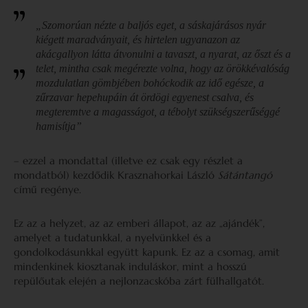
„Szomorúan nézte a baljós eget, a sáskajárásos nyár
kiégett maradványait, és hirtelen ugyanazon az
akácgallyon látta átvonulni a tavaszt, a nyarat, az őszt és a
telet, mintha csak megérezte volna, hogy az örökkévalóság
mozdulatlan gömbjében bohóckodik az idő egésze, a
zűrzavar hepehupáin át ördögi egyenest csalva, és
megteremtve a magasságot, a tébolyt szükségszerűséggé
hamisítja”
– ezzel a mondattal (illetve ez csak egy részlet a
mondatból) kezdődik Krasznahorkai László
Sátántangó
című regénye.
Ez az a helyzet, az az emberi állapot, az az „ajándék”,
amelyet a tudatunkkal, a nyelvünkkel és a
gondolkodásunkkal együtt kapunk. Ez az a csomag, amit
mindenkinek kiosztanak induláskor, mint a hosszú
repülőutak elején a nejlonzacskóba zárt fülhallgatót.