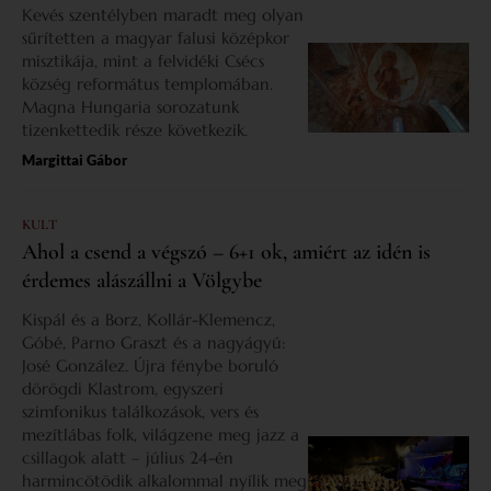
Kevés szentélyben maradt meg olyan
sűrítetten a magyar falusi középkor
misztikája, mint a felvidéki Csécs
község református templomában.
Magna Hungaria sorozatunk
tizenkettedik része következik.
Margittai Gábor
KULT
Ahol a csend a végszó – 6+1 ok, amiért az idén is
érdemes alászállni a Völgybe
Kispál és a Borz, Kollár-Klemencz,
Góbé, Parno Graszt és a nagyágyú:
José González. Újra fénybe boruló
dörögdi Klastrom, egyszeri
szimfonikus találkozások, vers és
mezítlábas folk, világzene meg jazz a
csillagok alatt – július 24-én
harmincötödik alkalommal nyílik meg