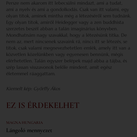
Persze nem akarom itt lebecsülni mindazt, ami a tudat,
ami a nyelv és ami a gondolkodás. Csak van itt valami, egy
olyan titok, aminek mintha még a létezéséről sem tudnánk.
Egy olyan titok, amiről Heidegger vagy a zen buddhista
szerzetes beszél abban a talán imaginárius könyvben.
Mondhatnám nagy szavakkal, hogy a létezésünk titka. De
nem az, mert nincsenek szavaink rá, nincs itt se létezés, se
titok, csak valami megnevezhetetlen emlék, amely itt van a
közvetlen közelünkben vagy egyenesen bennünk, mégis
elérhetetlen. Talán egyszer belépek majd abba a tájba, és
szép lassan visszavonok belőle mindent, amit egész
életemmel ráaggattam.
Kiemelt kép: Győrffy Ákos
EZ IS ÉRDEKELHET
MAGNA HUNGARIA
Lángoló mennyezet