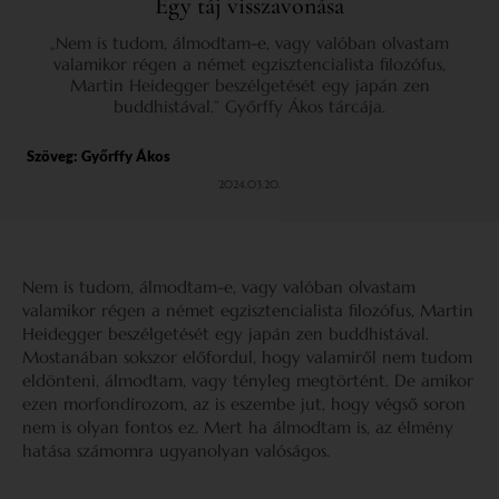
Egy táj visszavonása
„Nem is tudom, álmodtam-e, vagy valóban olvastam
valamikor régen a német egzisztencialista filozófus,
Martin Heidegger beszélgetését egy japán zen
buddhistával.” Győrffy Ákos tárcája.
Szöveg:
Győrffy Ákos
2024.03.20.
Nem is tudom, álmodtam-e, vagy valóban olvastam
valamikor régen a német egzisztencialista filozófus, Martin
Heidegger beszélgetését egy japán zen buddhistával.
Mostanában sokszor előfordul, hogy valamiről nem tudom
eldönteni, álmodtam, vagy tényleg megtörtént. De amikor
ezen morfondírozom, az is eszembe jut, hogy végső soron
nem is olyan fontos ez. Mert ha álmodtam is, az élmény
hatása számomra ugyanolyan valóságos.