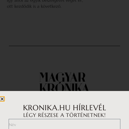
így ahol az egyik beszélgetés véget ér,
ott kezdődik is a következő.
KRONIKA.HU HÍRLEVÉL
LÉGY RÉSZESE A TÖRTÉNETNEK!
Impresszum
Médiaajánlat