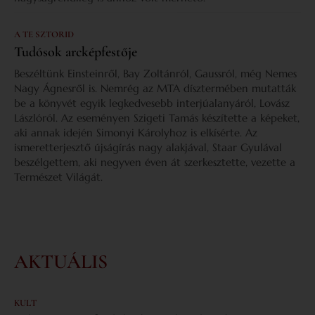
A TE SZTORID
Tudósok arcképfestője
Beszéltünk Einsteinről, Bay Zoltánról, Gaussról, még Nemes
Nagy Ágnesről is. Nemrég az MTA dísztermében mutatták
be a könyvét egyik legkedvesebb interjúalanyáról, Lovász
Lászlóról. Az eseményen Szigeti Tamás készítette a képeket,
aki annak idején Simonyi Károlyhoz is elkísérte. Az
ismeretterjesztő újságírás nagy alakjával, Staar Gyulával
beszélgettem, aki negyven éven át szerkesztette, vezette a
Természet Világát.
AKTUÁLIS
KULT