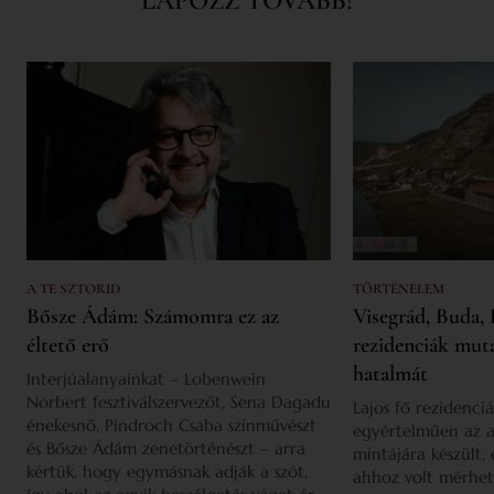
LAPOZZ TOVÁBB!
A TE SZTORID
TÖRTÉNELEM
Bősze Ádám: Számomra ez az
Visegrád, Buda, 
éltető erő
rezidenciák mut
hatalmát
Interjúalanyainkat – Lobenwein
Norbert fesztiválszervezőt, Sena Dagadu
Lajos fő rezidenciá
énekesnő, Pindroch Csaba színművészt
egyértelműen az a
és Bősze Ádám zenetörténészt – arra
mintájára készült,
kértük, hogy egymásnak adják a szót,
ahhoz volt mérhet