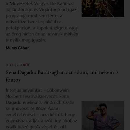
a Művészetek Völgye. De Kapolcs,
Taliándörögd és Vigántpetend igazi
programja most sem fér el a
műsorfüzetben: leginkább a
patakparton, a kapolcsi szigete vagy
az öreg hídon és az udvarok mélyén
is nyílik meg igazán.
Muray Gábor
A TE SZTORID
Sena Dagadu: Barátságban azt adom, ami nekem is
fontos
Interjúalanyainkat – Lobenwein
Norbert fesztiválszervezőt, Sena
Dagadu énekesnő, Pindroch Csaba
színművészt és Bősze Ádám
zenetörténészt – arra kértük, hogy
egymásnak adják a szót, így ahol az
egyik beszélgetés véget ér, ott