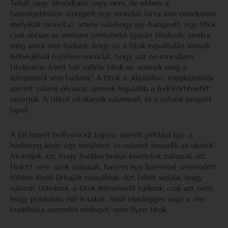
Tehát vagy álmodtam, vagy nem, de ebben a
beszélgetésben szerepelt egy mondat (arra sem emlékszem,
melyikük mondta), amely valahogy így hangzott: egy titok
csak abban az esetben nevezhető igazán titoknak, amikor
még arról sem tudunk, hogy az a titok egyáltalán létezik.
Kétségkívül rejtélyes mondat, hogy azt ne mondjam,
titokzatos. Mert hát miféle titok az, aminek még a
létezéséről sem tudunk? A titok a „klasszikus” megközelítés
szerint valami olyasmi, aminek legalább a fedőtörténetét
ismerjük. A titkot eltakarják valamivel, és e valami mögött
lapul.
A jól ismert hollywoodi toposz szerint például így: a
hadsereg lezár egy területet, és valamit hazudik az okáról.
Mondjuk azt, hogy haditechnikai kísérletek zajlanak ott.
Holott nem azok zajlanak, hanem egy balesetet szenvedett
földön kívüli űrhajót vizsgálnak. Azt tehát sejtjük, hogy
valamit titkolnak, a titok létezéséről tudunk, csak azt nem,
hogy pontosan mit is takar. Amit Heidegger vagy a zen
buddhista szerzetes emleget, nem ilyen titok.