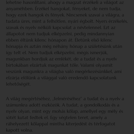
lehetne hasonlítani, ahogy a magzat érzékeli a világot az
anyaméhben. Érzékel hangokat, fényeket, de nem tudja,
hogy ezek hangok és fények. Nincsenek szavai a világra, a
tudata üres, mint a felhőtlen, nyári égbolt. Nyers érzékelés,
szavak és nyelv nélküli kapcsolat a névtelennel. Ezt az
állapotot nem tudjuk elképzelni, pedig mindannyian
ebben éltünk kilenc hónapon át. Életünk első kilenc
hónapja és aztán még néhány hónap a születésünk után
így telt el. Nem tudjuk elképzelni, mégis ismerjük,
magunkban hordjuk az emlékét, de a tudat és a nyelv
birtokában elzártuk magunkat tőle. Valami olyasmit
veszünk magunkra a világba való megérkezésünkkel, ami
elzárja előlünk a világgal való eredendő kapcsolatunk
lehetőségét.
A világ megértéséhez, „felméréséhez” a tudat és a nyelv a
számunkra adott eszközök. A tudat, a gondolkodás és a
nyelv olyan, mint egy mohás kőlap, amellyel egy mély és
sötét kutat fedtek el. Egy végtelen teret, amely a
ráhelyezett kőlappal mintha kiterjedést és térfogatot
kapott volna.