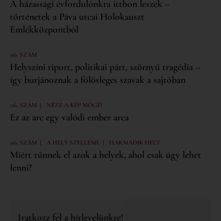
A házassági évfordulónkra itthon leszek –
történetek a Páva utcai Holokauszt
Emlékközpontból
116. SZÁM
Helyszíni riport, politikai párt, szörnyű tragédia –
így burjánoznak a fölösleges szavak a sajtóban
|
116. SZÁM
NÉZZ A KÉP MÖGÉ!
Ez az arc egy valódi ember arca
|
|
116. SZÁM
A HELY SZELLEME
HARMADIK HELY
Miért tűnnek el azok a helyek, ahol csak úgy lehet
lenni?
Iratkozz fel a hírlevelünkre!