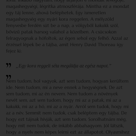
magashegységi, légritka atmoszférája. Mintha ez a mondat
egy táj lenne, ahová beléphetek. Egy ismeretlen
magashegység egy nyári kora reggelen. A mélyzöld
fenyvesbe ferdén süt be a nap, a völgyből kakukk szól,
bővizű patak harsog valahol a közelben. A csúcsokon
felragyognak a hófoltok, az égen sehol egy felhő. Azzal az
érzéssel lépek be a tájba, amit Henry David Thoreau így
fejez ki:
„Egy kora reggeli séta megáldja az egész napot.”
Nem tudom, hol vagyok, azt sem tudom, hogyan kerültem
ide. Nem tudom, mi a neve ennek a hegységnek. De azt
sem tudom, mi az én nevem. Nem tudom a növények
nevét sem, azt sem tudom, hogy mi az a patak, mi az a
kakukk, mi az a hó, mi az a nyár. Arról sem tudok, hogy mi
az a név. Semmit nem tudok, csak beléptem egy tájba. De
hogy ezt tájnak hívják, azt sem tudom. Sorolhatnám még,
hogy mit nem tudok, de inkább abbahagyom. Jól látszik,
hogy a nyelv nem képes leírni ezt az állapotot. Olyasmihez