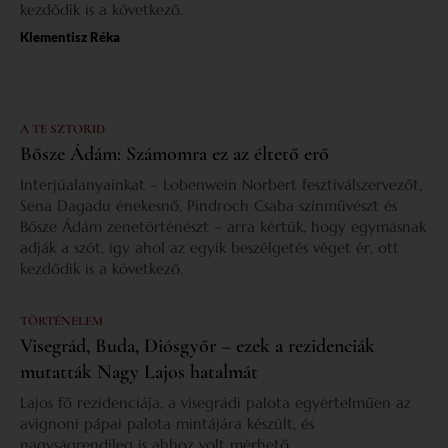
kezdődik is a következő.
Klementisz Réka
A TE SZTORID
Bősze Ádám: Számomra ez az éltető erő
Interjúalanyainkat – Lobenwein Norbert fesztiválszervezőt,
Sena Dagadu énekesnő, Pindroch Csaba színművészt és
Bősze Ádám zenetörténészt – arra kértük, hogy egymásnak
adják a szót, így ahol az egyik beszélgetés véget ér, ott
kezdődik is a következő.
TÖRTÉNELEM
Visegrád, Buda, Diósgyőr – ezek a rezidenciák
mutatták Nagy Lajos hatalmát
Lajos fő rezidenciája, a visegrádi palota egyértelműen az
avignoni pápai palota mintájára készült, és
nagyságrendileg is ahhoz volt mérhető.