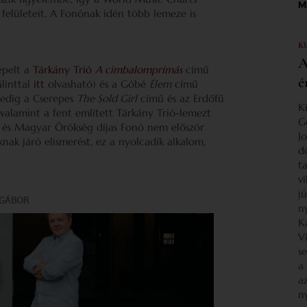
Ma
felületeit. A Fonónak idén több lemeze is
K
A
epelt a
Tárkány Trió
A cimbalomprímás
című
é
linttal
itt
olvasható) és a Góbé
Élem
című
pedig a Cserepes
The Sold Girl
című és az Erdőfű
K
alamint a fent említett Tárkány Trió-lemezt
G
a és Magyar Örökség díjas Fonó nem először
J
nak járó elismerést, ez a nyolcadik alkalom,
d
ta
v
j
n
K
V
s
a
a
n