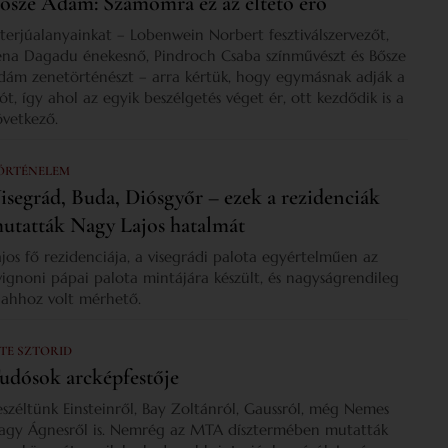
ősze Ádám: Számomra ez az éltető erő
nterjúalanyainkat – Lobenwein Norbert fesztiválszervezőt,
ena Dagadu énekesnő, Pindroch Csaba színművészt és Bősze
dám zenetörténészt – arra kértük, hogy egymásnak adják a
zót, így ahol az egyik beszélgetés véget ér, ott kezdődik is a
övetkező.
ÖRTÉNELEM
isegrád, Buda, Diósgyőr – ezek a rezidenciák
utatták Nagy Lajos hatalmát
ajos fő rezidenciája, a visegrádi palota egyértelműen az
vignoni pápai palota mintájára készült, és nagyságrendileg
s ahhoz volt mérhető.
 TE SZTORID
udósok arcképfestője
eszéltünk Einsteinről, Bay Zoltánról, Gaussról, még Nemes
agy Ágnesről is. Nemrég az MTA dísztermében mutatták