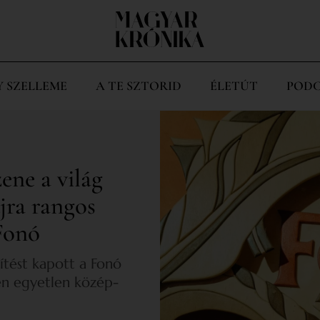
Y SZELLEME
A TE SZTORID
ÉLETÚT
PODC
ene a világ
újra rangos
Fonó
tést kapott a Fonó
en egyetlen közép-