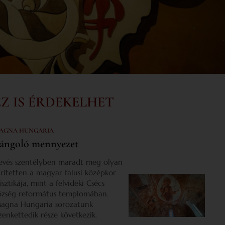
EZ IS ÉRDEKELHET
AGNA HUNGARIA
ángoló mennyezet
evés szentélyben maradt meg olyan
űrítetten a magyar falusi középkor
isztikája, mint a felvidéki Csécs
özség református templomában.
agna Hungaria sorozatunk
izenkettedik része következik.