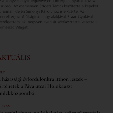
e a könyvét egyik legkedvesebb interjúalanyáról, Lovász
ászlóról. Az eseményen Szigeti Tamás készítette a képeket,
ki annak idején Simonyi Károlyhoz is elkísérte. Az
smeretterjesztő újságírás nagy alakjával, Staar Gyulával
eszélgettem, aki negyven éven át szerkesztette, vezette a
ermészet Világát.
AKTUÁLIS
ULT
 házassági évfordulónkra itthon leszek –
örténetek a Páva utcai Holokauszt
mlékközpontból
6. SZÁM
elyszíni riport, politikai párt, szörnyű tragédia