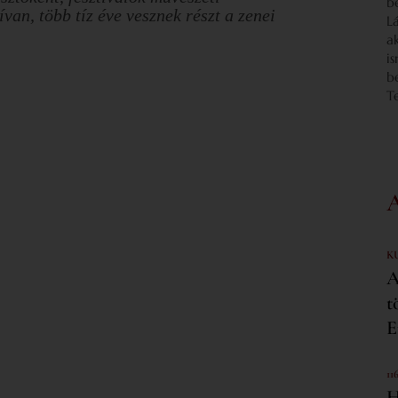
b
ívan, több tíz éve vesznek részt a zenei
L
a
i
b
T
K
A
t
E
11
H