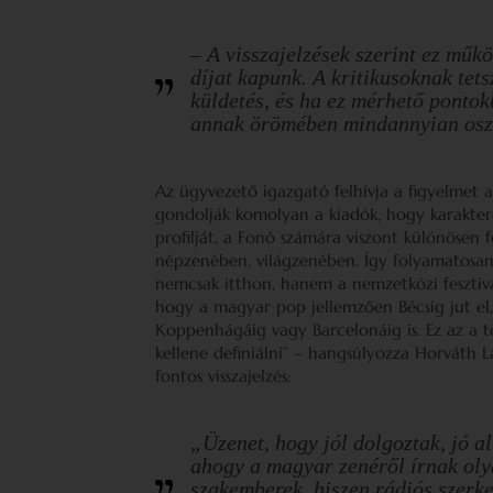
– A visszajelzések szerint ez műkö
díjat kapunk. A kritikusoknak tets
küldetés, és ha ez mérhető ponto
annak örömében mindannyian os
Az ügyvezető igazgató felhívja a figyelmet 
gondolják komolyan a kiadók, hogy karakteres
profilját, a Fonó számára viszont különösen
népzenében, világzenében. Így folyamatosan
nemcsak itthon, hanem a nemzetközi fesztiv
hogy a magyar pop jellemzően Bécsig jut el
Koppenhágáig vagy Barcelonáig is. Ez az a t
kellene definiálni” – hangsúlyozza Horváth Lá
fontos visszajelzés:
„Üzenet, hogy jól dolgoztak, jó a
ahogy a magyar zenéről írnak olya
szakemberek, hiszen rádiós szerke