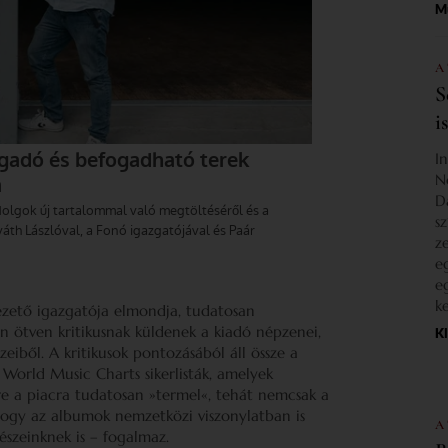
M
A
S
i
I
N
D
s
z
e
e
k
zető igazgatója elmondja, tudatosan
 ötven kritikusnak küldenek a kiadó népzenei,
K
eiből. A kritikusok pontozásából áll össze a
World Music Charts sikerlisták, amelyek
re a piacra tudatosan »termel«, tehát nemcsak a
, hogy az albumok nemzetközi viszonylatban is
A
észeinknek is – fogalmaz.