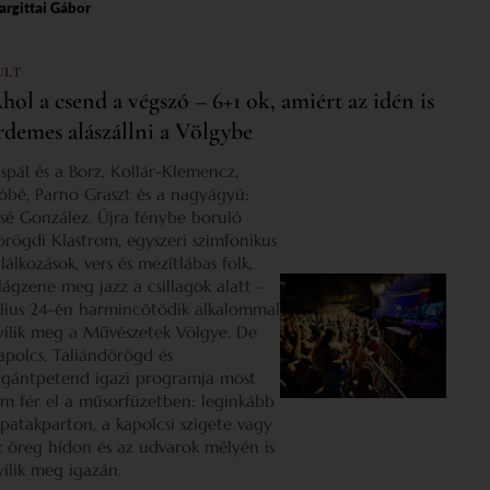
rgittai Gábor
ULT
hol a csend a végszó – 6+1 ok, amiért az idén is
rdemes alászállni a Völgybe
ispál és a Borz, Kollár-Klemencz,
óbé, Parno Graszt és a nagyágyú:
osé González. Újra fénybe boruló
örögdi Klastrom, egyszeri szimfonikus
lálkozások, vers és mezítlábas folk,
ilágzene meg jazz a csillagok alatt –
úlius 24-én harmincötödik alkalommal
yílik meg a Művészetek Völgye. De
apolcs, Taliándörögd és
igántpetend igazi programja most
em fér el a műsorfüzetben: leginkább
 patakparton, a kapolcsi szigete vagy
z öreg hídon és az udvarok mélyén is
yílik meg igazán.