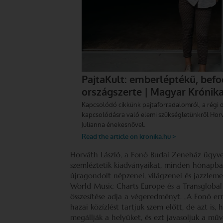
Horváth László, a Fonó Budai Zeneház ügyve
szemléztetik kiadványaikat, minden hónapban
újragondolt népzenei, világzenei és jazzlemez
World Music Charts Europe és a Transglobal 
összesítése adja a végeredményt. „A Fonó er
hazai közízlést tartjuk szem előtt, de azt is
megállják a helyüket, és ezt javasoljuk a műv