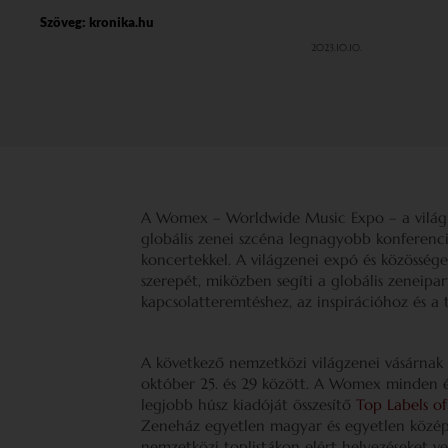
Szöveg:
kronika.hu
2023.10.10.
A Womex – Worldwide Music Expo – a világ ku
globális zenei szcéna legnagyobb konferenciáj
koncertekkel. A világzenei expó és közössége
szerepét, miközben segíti a globális zeneipar
kapcsolatteremtéshez, az inspirációhoz és a
A következő nemzetközi világzenei vásárnak
október 25. és 29 között. A Womex minden év
legjobb húsz kiadóját összesítő
Top Labels of
Zeneház egyetlen magyar és egyetlen közép-e
nemzetközi toplistákon elért helyezéseket v