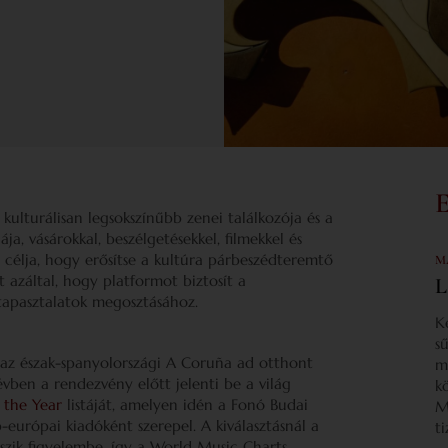
lturálisan legsokszínűbb zenei találkozója és a
a, vásárokkal, beszélgetésekkel, filmekkel és
 célja, hogy erősítse a kultúra párbeszédteremtő
M
t azáltal, hogy platformot biztosít a
L
 tapasztalatok megosztásához.
K
s
 az észak-spanyolországi A Coruña ad otthont
m
ben a rendezvény előtt jelenti be a világ
k
 the Year
listáját, amelyen idén a Fonó Budai
M
urópai kiadóként szerepel. A kiválasztásnál a
t
eszik figyelembe, így a World Music Charts