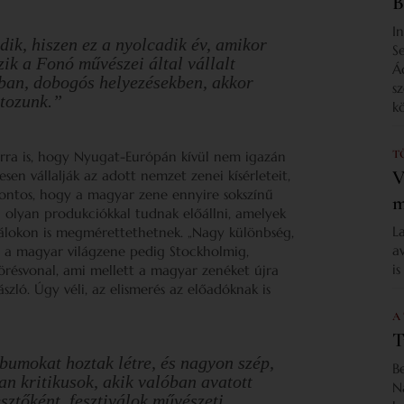
B
I
dik, hiszen ez a nyolcadik év, amikor
S
zik a Fonó művészei által vállalt
Á
kban, dobogós helyezésekben, akkor
s
ztozunk.”
k
T
arra is, hogy Nyugat-Európán kívül nem igazán
V
en vállalják az adott nemzet zenei kísérleteit,
 fontos, hogy a magyar zene ennyire sokszínű
m
 olyan produkciókkal tudnak előállni, amelyek
L
álokon is megmérettethetnek. „Nagy különbség,
a
, a magyar világzene pedig Stockholmig,
i
örésvonal, ami mellett a magyar zenéket újra
szló. Úgy véli, az elismerés az előadóknak is
A
T
lbumokat hoztak létre, és nagyon szép,
B
n kritikusok, akik valóban avatott
N
sztőként, fesztiválok művészeti