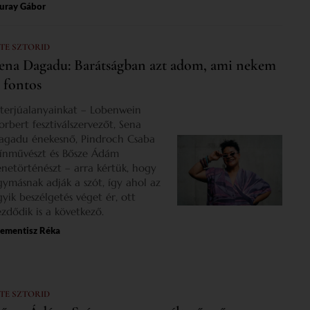
uray Gábor
 TE SZTORID
ena Dagadu: Barátságban azt adom, ami nekem
s fontos
nterjúalanyainkat – Lobenwein
orbert fesztiválszervezőt, Sena
agadu énekesnő, Pindroch Csaba
zínművészt és Bősze Ádám
enetörténészt – arra kértük, hogy
gymásnak adják a szót, így ahol az
gyik beszélgetés véget ér, ott
ezdődik is a következő.
lementisz Réka
 TE SZTORID