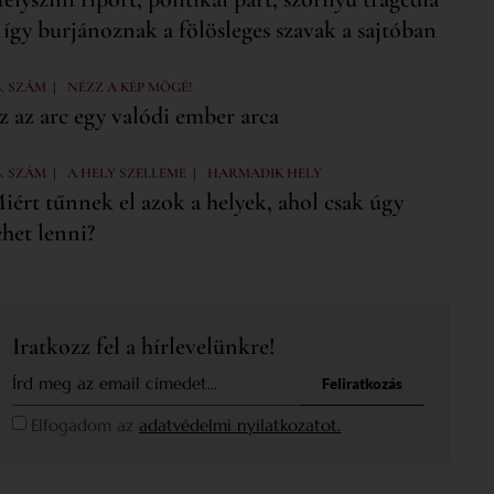
 így burjánoznak a fölösleges szavak a sajtóban
|
6. SZÁM
NÉZZ A KÉP MÖGÉ!
z az arc egy valódi ember arca
|
|
6. SZÁM
A HELY SZELLEME
HARMADIK HELY
iért tűnnek el azok a helyek, ahol csak úgy
ehet lenni?
Iratkozz fel a hírlevelünkre!
Feliratkozás
Elfogadom az
adatvédelmi nyilatkozatot.