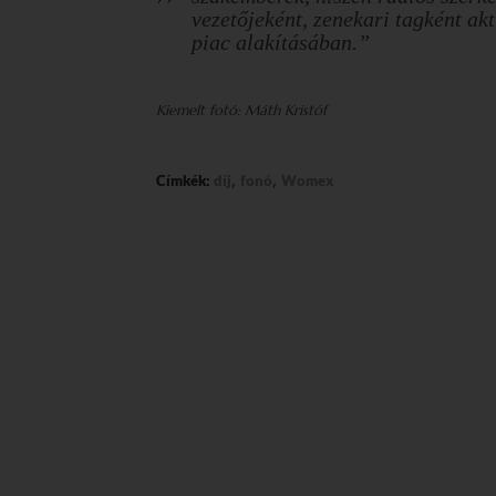
vezetőjeként, zenekari tagként akt
piac alakításában.”
Kiemelt fotó: Máth Kristóf
,
,
Címkék:
díj
fonó
Womex