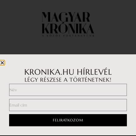
Impresszum
Médiaajánlat
KRONIKA.HU HÍRLEVÉL
LÉGY RÉSZESE A TÖRTÉNETNEK!
Általános Szerződési Feltételek
Adatkezelési tájékoztató
Hozzászólási szabályzat
FELIRATKOZOM
Facebook