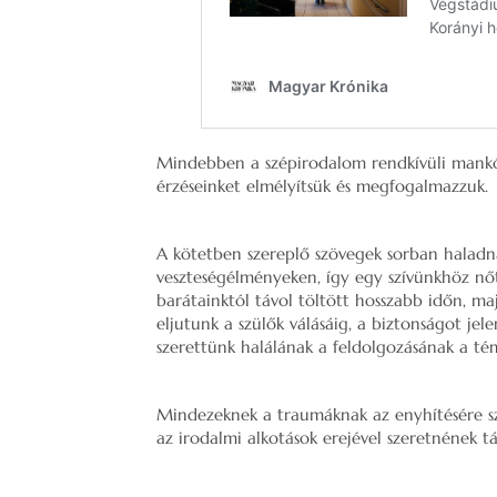
Mindebben a szépirodalom rendkívüli mankót
érzéseinket elmélyítsük és megfogalmazzuk.
A kötetben szereplő szövegek sorban haladn
veszteségélményeken, így egy szívünkhöz nőtt
barátainktól távol töltött hosszabb időn, ma
eljutunk a szülők válásáig, a biztonságot je
szerettünk halálának a feldolgozásának a tém
Mindezeknek a traumáknak az enyhítésére sz
az irodalmi alkotások erejével szeretnének t