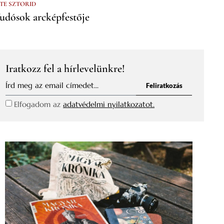
 TE SZTORID
udósok arcképfestője
Iratkozz fel a hírlevelünkre!
Feliratkozás
Elfogadom az
adatvédelmi nyilatkozatot.