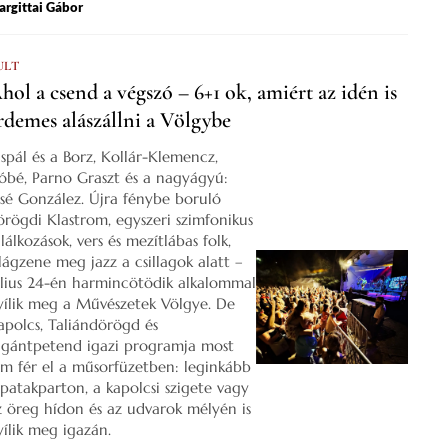
rgittai Gábor
ULT
hol a csend a végszó – 6+1 ok, amiért az idén is
rdemes alászállni a Völgybe
ispál és a Borz, Kollár-Klemencz,
óbé, Parno Graszt és a nagyágyú:
osé González. Újra fénybe boruló
örögdi Klastrom, egyszeri szimfonikus
lálkozások, vers és mezítlábas folk,
ilágzene meg jazz a csillagok alatt –
úlius 24-én harmincötödik alkalommal
yílik meg a Művészetek Völgye. De
apolcs, Taliándörögd és
igántpetend igazi programja most
em fér el a műsorfüzetben: leginkább
 patakparton, a kapolcsi szigete vagy
z öreg hídon és az udvarok mélyén is
yílik meg igazán.