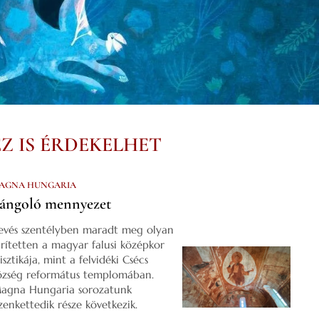
EZ IS ÉRDEKELHET
AGNA HUNGARIA
ángoló mennyezet
evés szentélyben maradt meg olyan
űrítetten a magyar falusi középkor
isztikája, mint a felvidéki Csécs
özség református templomában.
agna Hungaria sorozatunk
izenkettedik része következik.