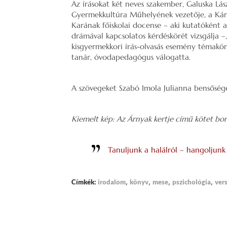
Az írásokat két neves szakember, Galuska Lás
Gyermekkultúra Műhelyének vezetője, a Kár
Karának főiskolai docense – aki kutatóként 
drámával kapcsolatos kérdéskörét vizsgálja 
kisgyermekkori írás-olvasás esemény témak
tanár, óvodapedagógus válogatta.
A szövegeket Szabó Imola Julianna bensőséges
Kiemelt kép: Az Árnyak kertje című kötet bor
Tanuljunk a halálról – hangoljunk 
,
,
,
,
Címkék:
irodalom
könyv
mese
pszichológia
ver