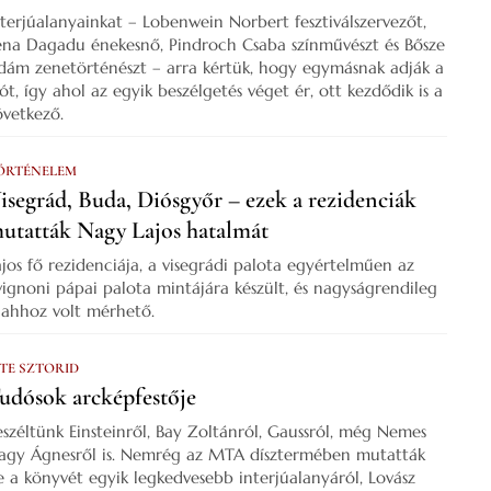
nterjúalanyainkat – Lobenwein Norbert fesztiválszervezőt,
ena Dagadu énekesnő, Pindroch Csaba színművészt és Bősze
dám zenetörténészt – arra kértük, hogy egymásnak adják a
zót, így ahol az egyik beszélgetés véget ér, ott kezdődik is a
övetkező.
ÖRTÉNELEM
isegrád, Buda, Diósgyőr – ezek a rezidenciák
utatták Nagy Lajos hatalmát
ajos fő rezidenciája, a visegrádi palota egyértelműen az
vignoni pápai palota mintájára készült, és nagyságrendileg
s ahhoz volt mérhető.
 TE SZTORID
udósok arcképfestője
eszéltünk Einsteinről, Bay Zoltánról, Gaussról, még Nemes
agy Ágnesről is. Nemrég az MTA dísztermében mutatták
e a könyvét egyik legkedvesebb interjúalanyáról, Lovász