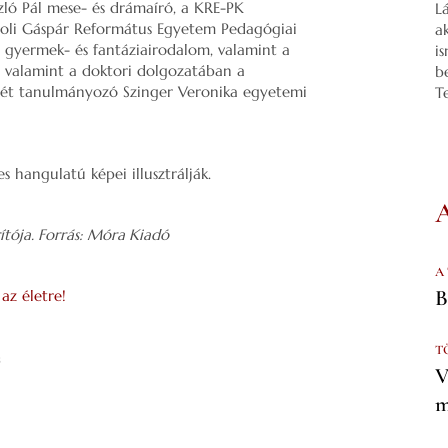
zló Pál mese- és drámaíró, a KRE-PK
L
oli Gáspár Református Egyetem Pedagógiai
a
a gyermek- és fantáziairodalom, valamint a
i
–, valamint a doktori dolgozatában a
b
örét tanulmányozó Szinger Veronika egyetemi
T
 hangulatú képei illusztrálják.
ítója. Forrás: Móra Kiadó
A
B
az életre!
T
s
V
m