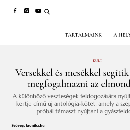
TARTALMAINK
A HEL
KULT
Versekkel és mesékkel segítik
megfogalmazni az elmond
A különböző veszteségek feldogozására nyúj
kertje című új antológia-kötet, amely a sz
próbál támaszt nyújtani a gyászfeld
Szöveg:
kronika.hu