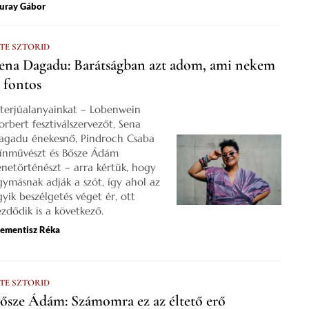
uray Gábor
 TE SZTORID
ena Dagadu: Barátságban azt adom, ami nekem
s fontos
nterjúalanyainkat – Lobenwein
orbert fesztiválszervezőt, Sena
agadu énekesnő, Pindroch Csaba
zínművészt és Bősze Ádám
enetörténészt – arra kértük, hogy
gymásnak adják a szót, így ahol az
gyik beszélgetés véget ér, ott
ezdődik is a következő.
lementisz Réka
 TE SZTORID
ősze Ádám: Számomra ez az éltető erő