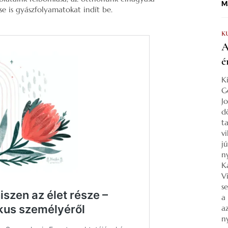
Ma
e is gyászfolyamatokat indít be.
K
A
é
K
G
J
d
ta
v
j
n
K
V
s
a
a
n