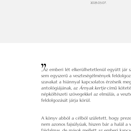
2025.03.07.
,,Az emberi lét elkerülhetetlenül együtt jár s
sem egyszerű a veszteségélmények feldolgo
szavakat a hiánnyal kapcsolatos érzéseik me
antológiájának, az
Árnyak kertje
című köteté
népköltészeti szövegekkel az elmúlás, a vesz
feldolgozását járja körül.
A könyv abból a célból született, hogy prez
nem azonos fajsúlyúak, hiszen bár a halál a 
fájdalmas, de mások mellett az emberi kapcs