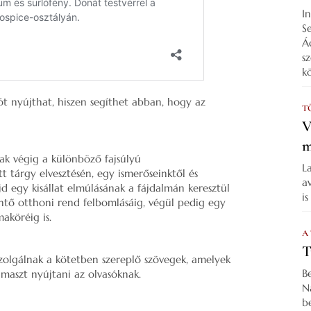
I
S
Á
s
k
 nyújthat, hiszen segíthet abban, hogy az
T
V
m
ak végig a különböző fajsúlyú
L
 tárgy elvesztésén, egy ismerőseinktől és
a
jd egy kisállat elmúlásának a fájdalmán keresztül
i
lentő otthoni rend felbomlásáig, végül pedig egy
aköréig is.
A
T
olgálnak a kötetben szereplő szövegek, amelyek
B
ámaszt nyújtani az olvasóknak.
N
b