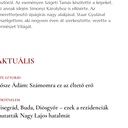
ászlóról. Az eseményen Szigeti Tamás készítette a képeket,
ki annak idején Simonyi Károlyhoz is elkísérte. Az
smeretterjesztő újságírás nagy alakjával, Staar Gyulával
eszélgettem, aki negyven éven át szerkesztette, vezette a
ermészet Világát.
AKTUÁLIS
 TE SZTORID
ősze Ádám: Számomra ez az éltető erő
ÖRTÉNELEM
isegrád, Buda, Diósgyőr – ezek a rezidenciák
utatták Nagy Lajos hatalmát