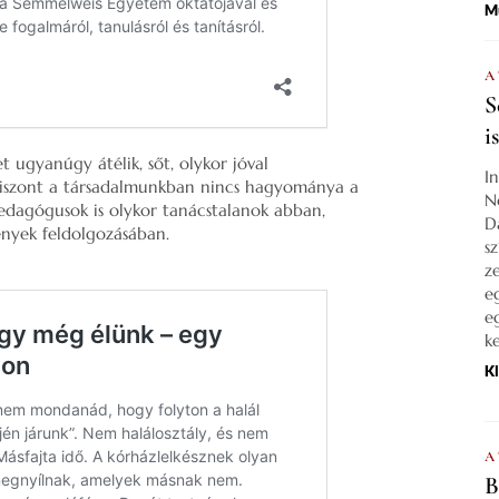
M
A
S
i
ugyanúgy átélik, sőt, olykor jóval
I
 viszont a társadalmunkban nincs hagyománya a
N
pedagógusok is olykor tanácstalanok abban,
D
ények feldolgozásában.
s
z
e
e
k
K
A
B