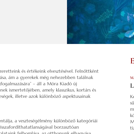
zeretteink és értékeink elvesztésével. Felnőttként
zása, ám a gyerekek még nehezebben találnak
M
gfogalmazására” – áll a Móra Kiadó új
L
nek ismertetőjében, amely klasszikus, kortárs és
teségek, illetve azok különböző aspektusainak
K
s
m
k
entálja, a veszteségélmény különböző kategóriái
M
visszafordíthatatlanságával borzasztóan
t
olataink felbomlása, az otthonunk elhagyása