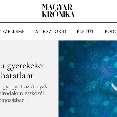
Y SZELLEME
A TE SZTORID
ÉLETÚT
PODC
 a gyerekeket
hatatlant
t gyógyírt az Árnyak
épirodalom eszközél
olgozásban.