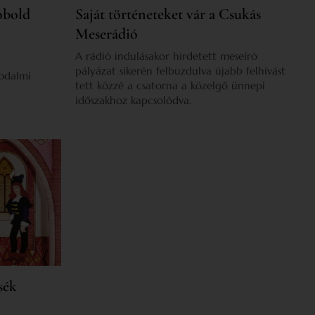
obold
Saját történeteket vár a Csukás
Meserádió
A rádió indulásakor hirdetett meseíró
pályázat sikerén felbuzdulva újabb felhívást
rodalmi
tett közzé a csatorna a közelgő ünnepi
időszakhoz kapcsolódva.
sék