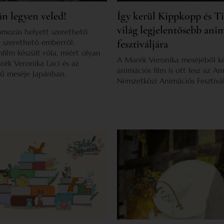
án legyen veled!
Így kerül Kippkopp és T
világ legjelentősebb ani
omozás helyett szerethető
 szerethető emberről:
fesztiváljára
lm készült róla, miért olyan
A Marék Veronika meséjéből ké
ék Veronika Laci és az
animációs film is ott lesz az An
mű meséje Japánban.
Nemzetközi Animációs Fesztivá