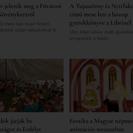
 jelenik meg a Fővárosi
A Tujaszörny és Nyírfak
 Növénykertről
című mese lett a hónap
gyerekkönyve a Librinél
22 mese kap majd helyet,
lyázat útján választottak ki.
Libri Mini néven indít gyereki
programot a kiadó.
ók járják be
Erotika a Magyar népme
zágot és Erdélyt
animációs sorozatban