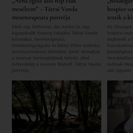
„Néha egész álló nap csak
„Boldogan
meséltem” – Tátrai Vanda
hospice-o
meseterapeuta portréja
teszik a 
Mint egy kéttörzsű, dús lombú fa, úgy
Az Országos
kapaszkodik Noszvaj talajába Tátrai Vanda
hospice-oszt
keramikus, meseterapeuta,
segítenek a 
természetgyógyász és Balázs Péter szobrász,
hozzátartoz
természetművész életműve. Jövőt álmodtak
közelségével
a noszvaji barlanglakások helyén, ahol
mozdulatlan 
évtizedekig a nyomor fészkelt. Tátrai Vanda
nyitnak meg.
portréja.
ami egyszer v