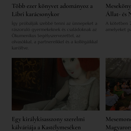
Több ezer könyvet adományoz a
Mesekönyv
Libri karácsonykor
Állat- és
Így próbálják szebbé tenni az ünnepeket a
A kötetben 
rászoruló gyermekeknek és családoknak az
amelyeket pá
Ökumenikus Segélyszervezettel, az
olvasókkal, a partnereikkel és a kollégáikkal
karöltve.
Egy királykisasszony szerelmi
Mesemond
kálváriája a Kastélymeséken
Magyarors