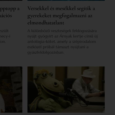
ipptopp a
Versekkel és mesékkel segítik a
mációs
gyerekeket megfogalmazni az
elmondhatatlant
szült
A különböző veszteségek feldogozására
necy-i
nyújt gyógyírt az Árnyak kertje című új
lon.
antológia-kötet, amely a szépirodalom
eszközél próbál támaszt nyújtani a
gyászfeldolgozásban.