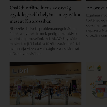
Családi offline luxus az ország
Az oroszl
egyik legszebb helyén – megnyílt a
Izgalmas ny
meseút Kisorosziban
történet egy
dokumentumfi
Elbeszélés helyett problémamegoldásban
népszerű Mar
élünk, a gyerekeinknek pedig a kutatások
oroszlán cí
szerint alig mesélünk. A KAKAÓ Egyesület
meséket rejtő ládákra fűzött zarándokúttal
csalogatja vissza a valósághoz a családokat
a Duna vonzásában.