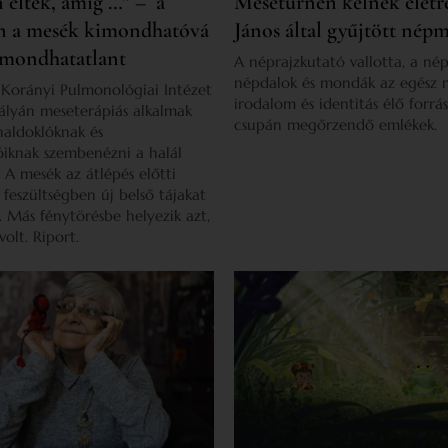
 éltek, amíg …” – a
Meseturnén kelnek életre
n a mesék kimondhatóvá
János által gyűjtött nép
kimondhatatlant
A néprajzkutató vallotta, a né
népdalok és mondák az egész
 Korányi Pulmonológiai Intézet
irodalom és identitás élő forrá
ályán meseterápiás alkalmak
csupán megőrzendő emlékek.
haldoklóknak és
óiknak szembenézni a halál
. A mesék az átlépés előtti
feszültségben új belső tájakat
 Más fénytörésbe helyezik azt,
olt. Riport.