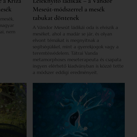
 a Kriza
Léleknyitó ládikák – a Vándor
mesék
Meseút-módszerrel a mesék
tabukat döntenek
pmesék,
 magyar
A Vándor Meseút ládikái oda is elviszik a
sai, nem
meséket, ahol a madár se jár, és olyan
elvont témákat is megnyitnak a
segítségükkel, mint a gyerekjogok vagy a
teremtésvédelem. Tátrai Vanda
metamorphoses meseterapeuta és csapata
ingyen elérhető kiadványban is közzé tette
a módszer eddigi eredményeit.