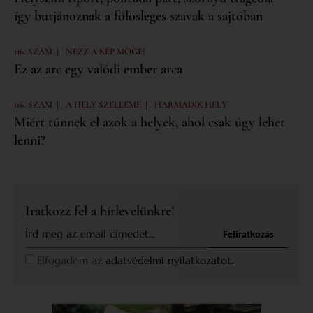
így burjánoznak a fölösleges szavak a sajtóban
|
116. SZÁM
NÉZZ A KÉP MÖGÉ!
Ez az arc egy valódi ember arca
|
|
116. SZÁM
A HELY SZELLEME
HARMADIK HELY
Miért tűnnek el azok a helyek, ahol csak úgy lehet
lenni?
Iratkozz fel a hírlevelünkre!
Feliratkozás
Elfogadom az
adatvédelmi nyilatkozatot.