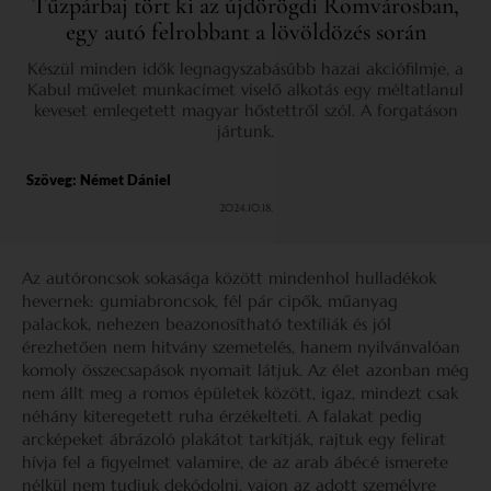
Tűzpárbaj tört ki az újdörögdi Romvárosban,
egy autó felrobbant a lövöldözés során
Készül minden idők legnagyszabásúbb hazai akciófilmje, a
Kabul művelet munkacímet viselő alkotás egy méltatlanul
keveset emlegetett magyar hőstettről szól. A forgatáson
jártunk.
Szöveg:
Német Dániel
2024.10.18.
Az autóroncsok sokasága között mindenhol hulladékok
hevernek: gumiabroncsok, fél pár cipők, műanyag
palackok, nehezen beazonosítható textíliák és jól
érezhetően nem hitvány szemetelés, hanem nyilvánvalóan
komoly összecsapások nyomait látjuk. Az élet azonban még
nem állt meg a romos épületek között, igaz, mindezt csak
néhány kiteregetett ruha érzékelteti. A falakat pedig
arcképeket ábrázoló plakátot tarkítják, rajtuk egy felirat
hívja fel a figyelmet valamire, de az arab ábécé ismerete
nélkül nem tudjuk dekódolni, vajon az adott személyre