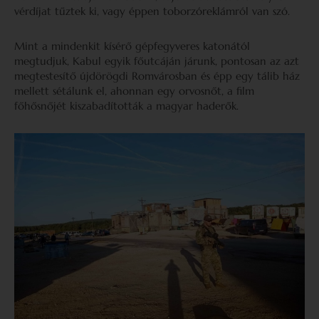
vérdíjat tűztek ki, vagy éppen toborzóreklámról van szó.
Mint a mindenkit kísérő gépfegyveres katonától
megtudjuk, Kabul egyik főutcáján járunk, pontosan az azt
megtestesítő újdörögdi Romvárosban és épp egy tálib ház
mellett sétálunk el, ahonnan egy orvosnőt, a film
főhősnőjét kiszabadították a magyar haderők.