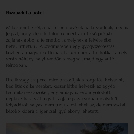
Elszabadul a pokol
Miközben beszél, a háttérben lövések hallatszódnak, meg is
jegyzi, hogy ideje indulnunk, mert az utolsó próbák
zajlanak abból a jelenetből, amelynek a felvételébe
betekinthetünk. A szegmensben egy gyógyszerosztás
közben a magyarok tűzharcba kerülnek a tálibokkal, amely
során néhány helyi rendőr is meghal, majd egy autó
felrobban.
Eltelik vagy tíz perc, mire biztosítják a forgatási helyszínt,
beállítják a kamerákat, készenlétbe helyezik az egyéb
technikai eszközöket, egy amúgy is lerongyolódott
gépkocsiba a stáb egyik tagja egy zacskóban olajszínű
folyadékot helyez, nem tudjuk, mi lehet az, de nem sokkal
később kiderült, igencsak gyúlékony lehetett.