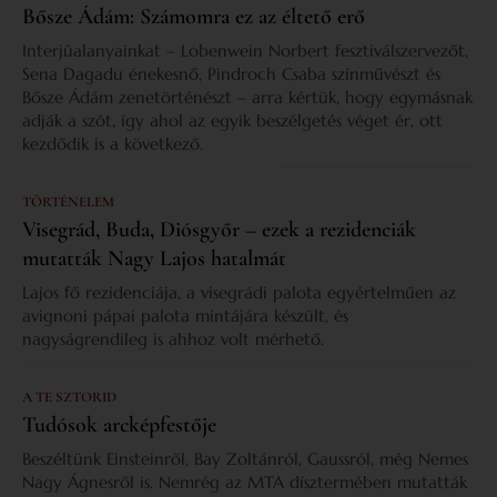
Bősze Ádám: Számomra ez az éltető erő
Interjúalanyainkat – Lobenwein Norbert fesztiválszervezőt,
Sena Dagadu énekesnő, Pindroch Csaba színművészt és
Bősze Ádám zenetörténészt – arra kértük, hogy egymásnak
adják a szót, így ahol az egyik beszélgetés véget ér, ott
kezdődik is a következő.
TÖRTÉNELEM
Visegrád, Buda, Diósgyőr – ezek a rezidenciák
mutatták Nagy Lajos hatalmát
Lajos fő rezidenciája, a visegrádi palota egyértelműen az
avignoni pápai palota mintájára készült, és
nagyságrendileg is ahhoz volt mérhető.
A TE SZTORID
Tudósok arcképfestője
Beszéltünk Einsteinről, Bay Zoltánról, Gaussról, még Nemes
Nagy Ágnesről is. Nemrég az MTA dísztermében mutatták