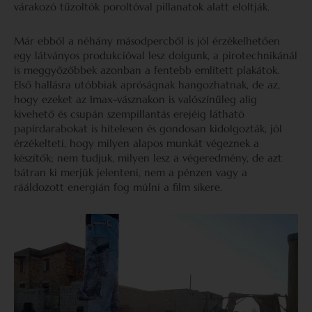
várakozó tűzoltók poroltóval pillanatok alatt eloltják.
Már ebből a néhány másodpercből is jól érzékelhetően
egy látványos produkcióval lesz dolgunk, a pirotechnikánál
is meggyőzőbbek azonban a fentebb említett plakátok.
Első hallásra utóbbiak apróságnak hangozhatnak, de az,
hogy ezeket az Imax-vásznakon is valószínűleg alig
kivehető és csupán szempillantás erejéig látható
papírdarabokat is hitelesen és gondosan kidolgozták, jól
érzékelteti, hogy milyen alapos munkát végeznek a
készítők; nem tudjuk, milyen lesz a végeredmény, de azt
bátran ki merjük jelenteni, nem a pénzen vagy a
rááldozott energián fog múlni a film sikere.