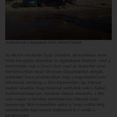
Autóroncsok a forgatáson (Fotó: Német Dániel)
Az alkotás rendezője Dyga Zsombor, aki korábban olyan
intim hangulatú drámákat és vígjátékokat készített, mint a
Köntörfalak
vagy a
Couch Surf
, majd az
Aranyélet
című
sikersorozatban olyan látványos tűzpárbajokat dirigált,
amelyeket hazai produkcióban még a nagyvásznon sem
láthattunk, nemhogy a tévé képernyőjén, így teljesen
logikus választás, hogy bizalmat szenteltek neki a
Kabul
hadművelet
kapcsán. Azonban miként elmondta, a film
nem csupán a heroikus mentőakcióra fókuszál majd,
hanem egy fiktív romantikus szálra is, hogy ezáltal még
személyesebb kapcsolatot alakítsanak ki a nézők a
karakterekkel.