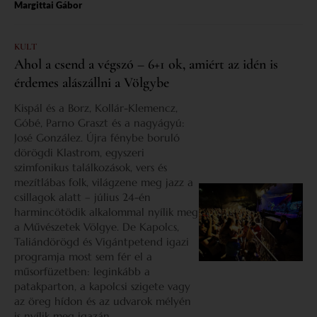
Margittai Gábor
KULT
Ahol a csend a végszó – 6+1 ok, amiért az idén is
érdemes alászállni a Völgybe
Kispál és a Borz, Kollár-Klemencz,
Góbé, Parno Graszt és a nagyágyú:
José González. Újra fénybe boruló
dörögdi Klastrom, egyszeri
szimfonikus találkozások, vers és
mezítlábas folk, világzene meg jazz a
csillagok alatt – július 24-én
harmincötödik alkalommal nyílik meg
a Művészetek Völgye. De Kapolcs,
Taliándörögd és Vigántpetend igazi
programja most sem fér el a
műsorfüzetben: leginkább a
patakparton, a kapolcsi szigete vagy
az öreg hídon és az udvarok mélyén
is nyílik meg igazán.