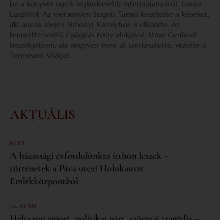
be a könyvét egyik legkedvesebb interjúalanyáról, Lovász
Lászlóról. Az eseményen Szigeti Tamás készítette a képeket,
aki annak idején Simonyi Károlyhoz is elkísérte. Az
ismeretterjesztő újságírás nagy alakjával, Staar Gyulával
beszélgettem, aki negyven éven át szerkesztette, vezette a
Természet Világát.
AKTUÁLIS
KULT
A házassági évfordulónkra itthon leszek –
történetek a Páva utcai Holokauszt
Emlékközpontból
116. SZÁM
Helyszíni riport, politikai párt, szörnyű tragédia –