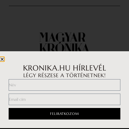
KRONIKA.HU HÍRLEVÉL
LÉGY RÉSZESE A TÖRTÉNETNEK!
Impresszum
Médiaajánlat
Általános Szerződési Feltételek
Adatkezelési tájékoztató
FELIRATKOZOM
Hozzászólási szabályzat