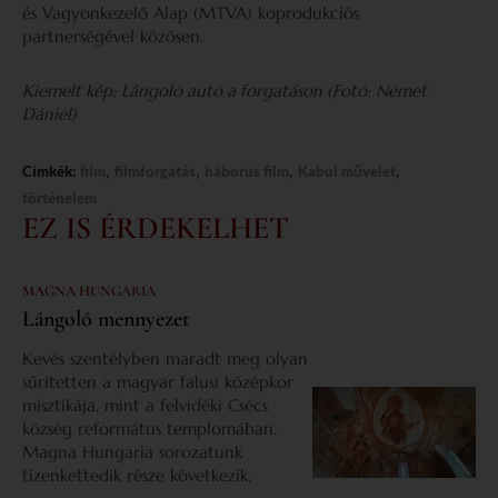
és Vagyonkezelő Alap (MTVA) koprodukciós
partnerségével közösen.
Kiemelt kép: Lángoló autó a forgatáson (Fotó: Német
Dániel)
,
,
,
,
Címkék:
film
filmforgatás
háborús film
Kabul művelet
történelem
EZ IS ÉRDEKELHET
MAGNA HUNGARIA
Lángoló mennyezet
Kevés szentélyben maradt meg olyan
sűrítetten a magyar falusi középkor
misztikája, mint a felvidéki Csécs
község református templomában.
Magna Hungaria sorozatunk
tizenkettedik része következik.