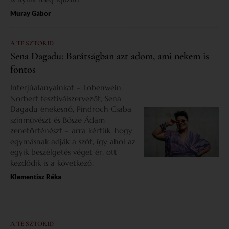
Muray Gábor
A TE SZTORID
Sena Dagadu: Barátságban azt adom, ami nekem is
fontos
Interjúalanyainkat – Lobenwein
Norbert fesztiválszervezőt, Sena
Dagadu énekesnő, Pindroch Csaba
színművészt és Bősze Ádám
zenetörténészt – arra kértük, hogy
egymásnak adják a szót, így ahol az
egyik beszélgetés véget ér, ott
kezdődik is a következő.
Klementisz Réka
A TE SZTORID