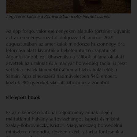
Fegyveres katona a Romvárosban (Fotó: Német Dániel)
Az épp forgó, valós eseményeken alapuló történet ugyanis
azt az eseménysorozatot dolgozza fel, amikor 2021
augusztusában az amerikaiak mindössze huszonnégy óra
leforgása alatt kivonták a békefenntartó csapataikat
Afganisztánból, ezt kihasználva a tálibok pillanatok alatt
átvették az uralmat és a magyar honvédség tagjai is részt
vettek a civilek kimenekítésében a biztos halál elől; a
Sámán Pajzs elnevezésű hadműveletben 540 embert,
köztük 180 gyereket sikerült kihozniuk a zónából.
Elfelejtett hősök
Ez az elképesztő katonai teljesítmény annak idején
méltatlanul halvány sajtóvisszhangot kapott és miként
Szalay-Bobrovniczky Kristóf, Magyarország honvédelmi
minisztere elmondta, részben ezért is tartja fontosnak a