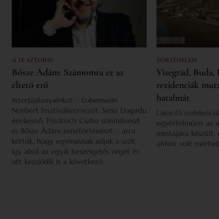
A TE SZTORID
TÖRTÉNELEM
Bősze Ádám: Számomra ez az
Visegrád, Buda, 
éltető erő
rezidenciák mut
hatalmát
Interjúalanyainkat – Lobenwein
Norbert fesztiválszervezőt, Sena Dagadu
Lajos fő rezidenciá
énekesnő, Pindroch Csaba színművészt
egyértelműen az a
és Bősze Ádám zenetörténészt – arra
mintájára készült,
kértük, hogy egymásnak adják a szót,
ahhoz volt mérhet
így ahol az egyik beszélgetés véget ér,
ott kezdődik is a következő.