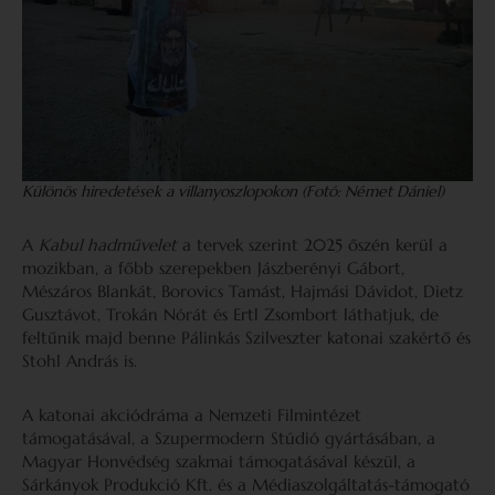
Különös hiredetések a villanyoszlopokon (Fotó: Német Dániel)
A
Kabul hadművelet
a tervek szerint 2025 őszén kerül a
mozikban, a főbb szerepekben Jászberényi Gábort,
Mészáros Blankát, Borovics Tamást, Hajmási Dávidot, Dietz
Gusztávot, Trokán Nórát és Ertl Zsombort láthatjuk, de
feltűnik majd benne Pálinkás Szilveszter katonai szakértő és
Stohl András is.
A katonai akciódráma a Nemzeti Filmintézet
támogatásával, a Szupermodern Stúdió gyártásában, a
Magyar Honvédség szakmai támogatásával készül, a
Sárkányok Produkció Kft. és a Médiaszolgáltatás-támogató