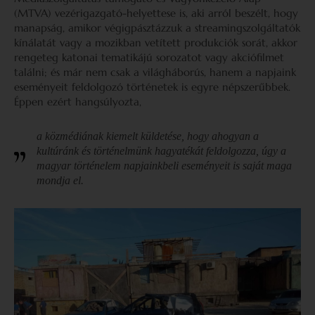
(MTVA) vezérigazgató-helyettese is, aki arról beszélt, hogy
manapság, amikor végigpásztázzuk a streamingszolgáltatók
kínálatát vagy a mozikban vetített produkciók sorát, akkor
rengeteg katonai tematikájú sorozatot vagy akciófilmet
találni; és már nem csak a világháborús, hanem a napjaink
eseményeit feldolgozó történetek is egyre népszerűbbek.
Éppen ezért hangsúlyozta,
a közmédiának kiemelt küldetése, hogy ahogyan a
kultúránk és történelmünk hagyatékát feldolgozza, úgy a
magyar történelem napjainkbeli eseményeit is saját maga
mondja el.