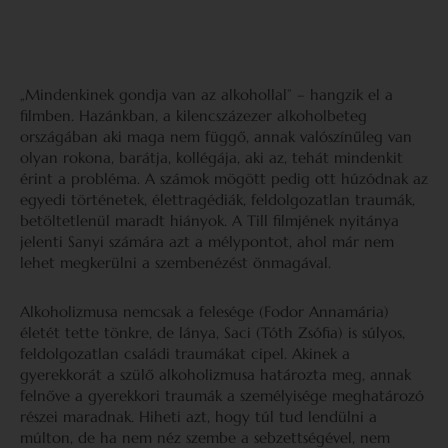
„Mindenkinek gondja van az alkohollal” – hangzik el a
filmben. Hazánkban, a kilencszázezer alkoholbeteg
országában aki maga nem függő, annak valószínűleg van
olyan rokona, barátja, kollégája, aki az, tehát mindenkit
érint a probléma. A számok mögött pedig ott húzódnak az
egyedi történetek, élettragédiák, feldolgozatlan traumák,
betöltetlenül maradt hiányok. A Till filmjének nyitánya
jelenti Sanyi számára azt a mélypontot, ahol már nem
lehet megkerülni a szembenézést önmagával.
Alkoholizmusa nemcsak a felesége (Fodor Annamária)
életét tette tönkre, de lánya, Saci (Tóth Zsófia) is súlyos,
feldolgozatlan családi traumákat cipel. Akinek a
gyerekkorát a szülő alkoholizmusa határozta meg, annak
felnőve a gyerekkori traumák a személyisége meghatározó
részei maradnak. Hiheti azt, hogy túl tud lendülni a
múlton, de ha nem néz szembe a sebzettségével, nem