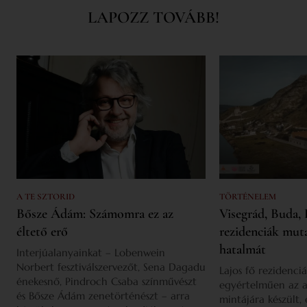
LAPOZZ TOVÁBB!
A TE SZTORID
TÖRTÉNELEM
Bősze Ádám: Számomra ez az
Visegrád, Buda, 
éltető erő
rezidenciák mut
hatalmát
Interjúalanyainkat – Lobenwein
Norbert fesztiválszervezőt, Sena Dagadu
Lajos fő rezidenciá
énekesnő, Pindroch Csaba színművészt
egyértelműen az a
és Bősze Ádám zenetörténészt – arra
mintájára készült,