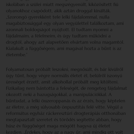
iskolában a szülei miatt megszégyenült, kiközösített fiú
olyanokhoz csapódott, akik aztán droggal kínálták.
„Szorongó gyerekként tele lelki fájdalommal, nulla
magabiztossággal egy olyan vegyülettel találkoztam, ami
azonnali boldogságot nyújtott. El tudtam nyomni a
fájdalmaim, a félelmeim, és úgy tudtam működni a
drogtól, ahogy azt alapvetően elvártam volna magamtól.
Kialakult a függőségem, ami magával hozta a bűnt is az
életembe.”
Folyamatosan próbált leszokni, megnősült, és bár kívülről
úgy tűnt, hogy végre normális életet él, belülről iszonyú
ürességet érzett, amit alkohollal próbált meg kitölteni.
Fizikailag nem bántotta a feleségét, de rengeteg fájdalmat
okozott neki a hazugságokkal, a manipulációkkal. A
bűntudat, a lelki összeroppanás és az érzés, hogy képtelen
az életre, a még súlyosabb önpusztítás felé vitte. Végül a
református egyház ráckeresztúri drogterápiás otthonában
megtapasztalt szeretet és törődés segítette abban, hogy
húsz év függőséget maga mögött hagyva új életet
kezdjen.
„Érdekes, hogy az a nagy űr, ami mindig ott volt