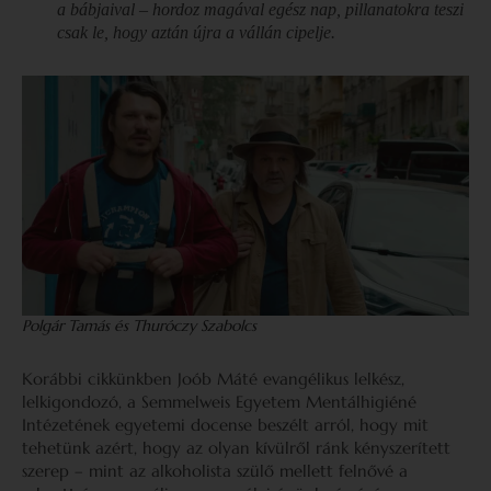
a bábjaival – hordoz magával egész nap, pillanatokra teszi
csak le, hogy aztán újra a vállán cipelje.
Polgár Tamás és Thuróczy Szabolcs
Korábbi cikkünkben Joób Máté evangélikus lelkész,
lelkigondozó, a Semmelweis Egyetem Mentálhigiéné
Intézetének egyetemi docense beszélt arról, hogy mit
tehetünk azért, hogy az olyan kívülről ránk kényszerített
szerep – mint az alkoholista szülő mellett felnővé a