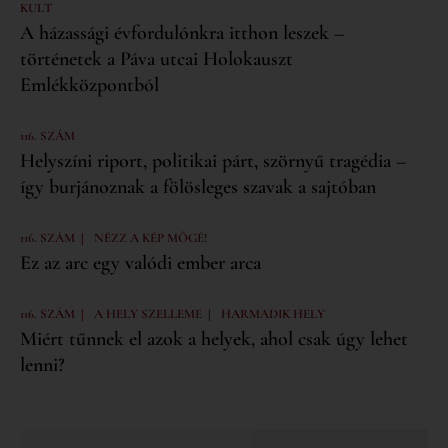
KULT
A házassági évfordulónkra itthon leszek –
történetek a Páva utcai Holokauszt
Emlékközpontból
116. SZÁM
Helyszíni riport, politikai párt, szörnyű tragédia –
így burjánoznak a fölösleges szavak a sajtóban
|
116. SZÁM
NÉZZ A KÉP MÖGÉ!
Ez az arc egy valódi ember arca
|
|
116. SZÁM
A HELY SZELLEME
HARMADIK HELY
Miért tűnnek el azok a helyek, ahol csak úgy lehet
lenni?