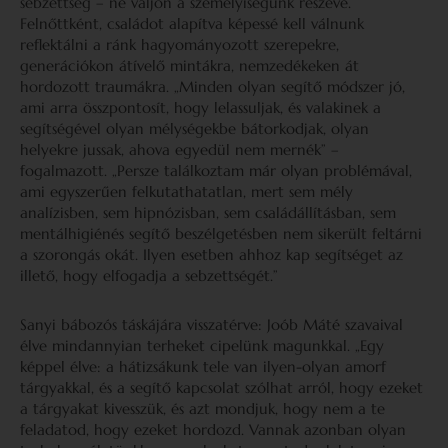
sebzettség – ne váljon a személyiségünk részévé.
Felnőttként, családot alapítva képessé kell válnunk
reflektálni a ránk hagyományozott szerepekre,
generációkon átívelő mintákra, nemzedékeken át
hordozott traumákra. „Minden olyan segítő módszer jó,
ami arra összpontosít, hogy lelassuljak, és valakinek a
segítségével olyan mélységekbe bátorkodjak, olyan
helyekre jussak, ahova egyedül nem mernék” –
fogalmazott. „Persze találkoztam már olyan problémával,
ami egyszerűen felkutathatatlan, mert sem mély
analízisben, sem hipnózisban, sem családállításban, sem
mentálhigiénés segítő beszélgetésben nem sikerült feltárni
a szorongás okát. Ilyen esetben ahhoz kap segítséget az
illető, hogy elfogadja a sebzettségét.”
Sanyi bábozós táskájára visszatérve: Joób Máté szavaival
élve mindannyian terheket cipelünk magunkkal. „Egy
képpel élve: a hátizsákunk tele van ilyen-olyan amorf
tárgyakkal, és a segítő kapcsolat szólhat arról, hogy ezeket
a tárgyakat kivesszük, és azt mondjuk, hogy nem a te
feladatod, hogy ezeket hordozd. Vannak azonban olyan