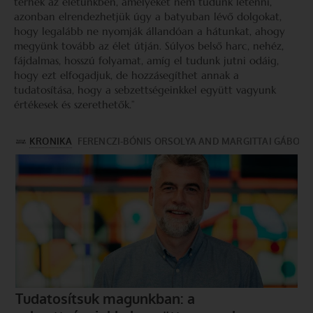
terhek az életünkben, amelyeket nem tudunk letenni,
azonban elrendezhetjük úgy a batyuban lévő dolgokat,
hogy legalább ne nyomják állandóan a hátunkat, ahogy
megyünk tovább az élet útján. Súlyos belső harc, nehéz,
fájdalmas, hosszú folyamat, amíg el tudunk jutni odáig,
hogy ezt elfogadjuk, de hozzásegíthet annak a
tudatosítása, hogy a sebzettségeinkkel együtt vagyunk
értékesek és szerethetők.”