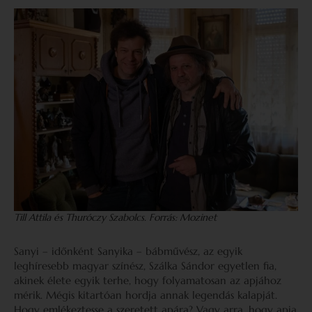
Till Attila és Thuróczy Szabolcs. Forrás: Mozinet
Sanyi – időnként Sanyika – bábművész, az egyik
leghíresebb magyar színész, Szálka Sándor egyetlen fia,
akinek élete egyik terhe, hogy folyamatosan az apjához
mérik. Mégis kitartóan hordja annak legendás kalapját.
Hogy emlékeztesse a szeretett apára? Vagy arra, hogy apja