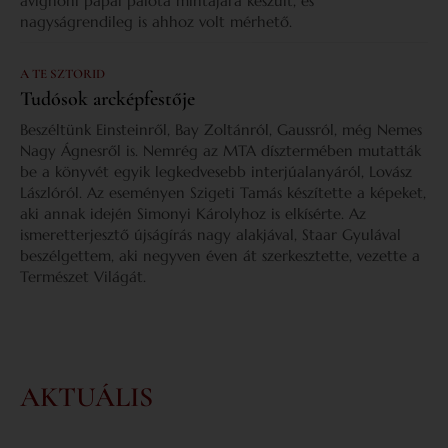
avignoni pápai palota mintájára készült, és
nagyságrendileg is ahhoz volt mérhető.
A TE SZTORID
Tudósok arcképfestője
Beszéltünk Einsteinről, Bay Zoltánról, Gaussról, még Nemes
Nagy Ágnesről is. Nemrég az MTA dísztermében mutatták
be a könyvét egyik legkedvesebb interjúalanyáról, Lovász
Lászlóról. Az eseményen Szigeti Tamás készítette a képeket,
aki annak idején Simonyi Károlyhoz is elkísérte. Az
ismeretterjesztő újságírás nagy alakjával, Staar Gyulával
beszélgettem, aki negyven éven át szerkesztette, vezette a
Természet Világát.
AKTUÁLIS