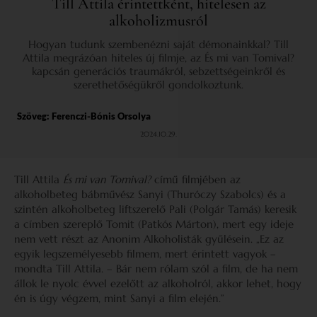
Till Attila érintettként, hitelesen az
alkoholizmusról
Hogyan tudunk szembenézni saját démonainkkal? Till
Attila megrázóan hiteles új filmje, az És mi van Tomival?
kapcsán generációs traumákról, sebzettségeinkről és
szerethetőségükről gondolkoztunk.
Szöveg:
Ferenczi-Bónis Orsolya
2024.10.29.
Till Attila
És mi van Tomival?
című filmjében az
alkoholbeteg bábművész Sanyi (Thuróczy Szabolcs) és a
szintén alkoholbeteg liftszerelő Pali (Polgár Tamás) keresik
a címben szereplő Tomit (Patkós Márton), mert egy ideje
nem vett részt az Anonim Alkoholisták gyűlésein. „Ez az
egyik legszemélyesebb filmem, mert érintett vagyok –
mondta Till Attila. – Bár nem rólam szól a film, de ha nem
állok le nyolc évvel ezelőtt az alkoholról, akkor lehet, hogy
én is úgy végzem, mint Sanyi a film elején.”