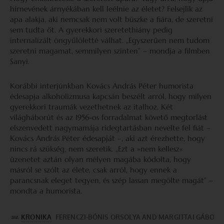
hírnevének árnyékában kell leélnie az életet? Felsejlik az
apa alakja, aki nemcsak nem volt büszke a fiára, de szeretni
sem tudta őt. A gyerekkori szeretethiány pedig
internalizált öngyűlöletté válhat. „Egyszerűen nem tudom
szeretni magamat, semmilyen szinten” – mondja a filmben
Sanyi.
Korábbi interjúnkban Kovács András Péter humorista
édesapja alkoholizmusa kapcsán beszélt arról, hogy milyen
gyerekkori traumák vezethetnek az italhoz. Két
világháborút és az 1956-os forradalmat követő megtorlást
elszenvedett nagymamája ridegtartásban nevelte fel fiát –
Kovács András Péter édesapját –, aki azt érezhette, hogy
nincs rá szükség, nem szeretik. „Ezt a »nem kellesz«
üzenetet aztán olyan mélyen magába kódolta, hogy
másról se szólt az élete, csak arról, hogy ennek a
parancsnak eleget tegyen, és szép lassan megölte magát” –
mondta a humorista.