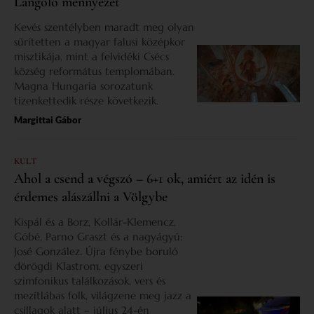
Lángoló mennyezet
Kevés szentélyben maradt meg olyan
sűrítetten a magyar falusi középkor
misztikája, mint a felvidéki Csécs
község református templomában.
Magna Hungaria sorozatunk
tizenkettedik része következik.
Margittai Gábor
KULT
Ahol a csend a végszó – 6+1 ok, amiért az idén is
érdemes alászállni a Völgybe
Kispál és a Borz, Kollár-Klemencz,
Góbé, Parno Graszt és a nagyágyú:
José González. Újra fénybe boruló
dörögdi Klastrom, egyszeri
szimfonikus találkozások, vers és
mezítlábas folk, világzene meg jazz a
csillagok alatt – július 24-én