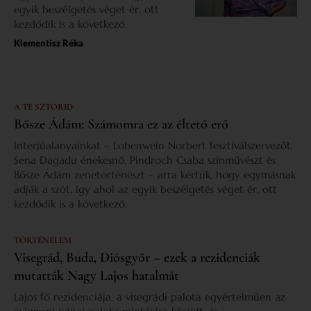
egyik beszélgetés véget ér, ott
kezdődik is a következő.
Klementisz Réka
A TE SZTORID
Bősze Ádám: Számomra ez az éltető erő
Interjúalanyainkat – Lobenwein Norbert fesztiválszervezőt,
Sena Dagadu énekesnő, Pindroch Csaba színművészt és
Bősze Ádám zenetörténészt – arra kértük, hogy egymásnak
adják a szót, így ahol az egyik beszélgetés véget ér, ott
kezdődik is a következő.
TÖRTÉNELEM
Visegrád, Buda, Diósgyőr – ezek a rezidenciák
mutatták Nagy Lajos hatalmát
Lajos fő rezidenciája, a visegrádi palota egyértelműen az