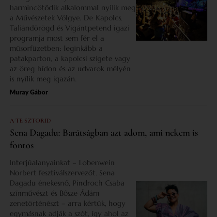
harmincötödik alkalommal nyílik meg
a Művészetek Völgye. De Kapolcs,
Taliándörögd és Vigántpetend igazi
programja most sem fér el a
műsorfüzetben: leginkább a
patakparton, a kapolcsi szigete vagy
az öreg hídon és az udvarok mélyén
is nyílik meg igazán.
Muray Gábor
A TE SZTORID
Sena Dagadu: Barátságban azt adom, ami nekem is
fontos
Interjúalanyainkat – Lobenwein
Norbert fesztiválszervezőt, Sena
Dagadu énekesnő, Pindroch Csaba
színművészt és Bősze Ádám
zenetörténészt – arra kértük, hogy
egymásnak adják a szót, így ahol az