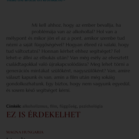
Mi kell ahhoz, hogy az ember bevallja, ha
problémája van az alkohollal? Hol van a
mélypont és mikor jön el az a pont, amikor szembe tud
nézni a saját függőségével? Hogyan ébred rá valaki, hogy
tud változtatni? Honnan kérhet ehhez segítséget? Fel
lehet-e állni az elbukás után? Van még esély az elvesztett
családtagokkal való újrakapcsolódásra? Meg lehet törni a
generációs mintákat szülőként, nagyszülőként? Van, amire
választ kapunk és van, amin a film után még sokáig
gondolkozhatunk. Egy biztos, hogy nem vagyunk egyedül,
és sosem késő segítséget kérni.
,
,
,
Címkék:
alkoholizmus
film
függőség
pszichológia
EZ IS ÉRDEKELHET
MAGNA HUNGARIA