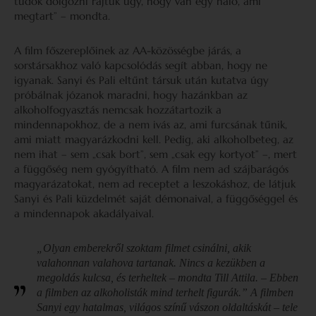
tudok dolgozni rajtuk úgy, hogy van egy háló, ami
megtart” – mondta.
A film főszereplőinek az AA-közösségbe járás, a
sorstársakhoz való kapcsolódás segít abban, hogy ne
igyanak. Sanyi és Pali eltűnt társuk után kutatva úgy
próbálnak józanok maradni, hogy hazánkban az
alkoholfogyasztás nemcsak hozzátartozik a
mindennapokhoz, de a nem ivás az, ami furcsának tűnik,
ami miatt magyarázkodni kell. Pedig, aki alkoholbeteg, az
nem ihat – sem „csak bort”, sem „csak egy kortyot” –, mert
a függőség nem gyógyítható. A film nem ad szájbarágós
magyarázatokat, nem ad receptet a leszokáshoz, de látjuk
Sanyi és Pali küzdelmét saját démonaival, a függőséggel és
a mindennapok akadályaival.
„Olyan emberekről szoktam filmet csinálni, akik
valahonnan valahova tartanak. Nincs a kezükben a
megoldás kulcsa, és terheltek – mondta Till Attila. – Ebben
a filmben az alkoholisták mind terhelt figurák.” A filmben
Sanyi egy hatalmas, világos színű vászon oldaltáskát – tele