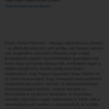
Kovács András Péternek – édesapja alkoholizmusa ellenére
– az alkohollal soha nem volt gondja, már fiatalon egészen
más megküzdési eszközöket választott, neki a belső
lecsendesedés segített. Parentifikálódott gyerekként már
korán olyan szerepekbe kényszerült, amelyekben éppen a
túlélés zálogát látta, felnőve pedig azzal kellett
megküzdenie, hogy hogyan hagyhatja maga mögött azt
az hamis bizonyosságot, hogy önmagáért nem szerethető.
Megfelelési kényszerrel, szeretet- és önbizalomhiánnyal,
bizonytalansággal küzdött. „Nagyon alacsony az
önértékelésem, igyekszem láthatatlan és észrevétlen
maradni, még most, a saját családomban is. Tehát ezek a
személyiségjegyek továbbra is megmaradtak, de tovább