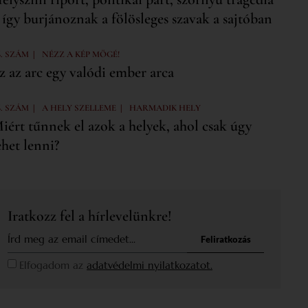
 így burjánoznak a fölösleges szavak a sajtóban
|
6. SZÁM
NÉZZ A KÉP MÖGÉ!
z az arc egy valódi ember arca
|
|
6. SZÁM
A HELY SZELLEME
HARMADIK HELY
iért tűnnek el azok a helyek, ahol csak úgy
ehet lenni?
Iratkozz fel a hírlevelünkre!
Feliratkozás
Elfogadom az
adatvédelmi nyilatkozatot.