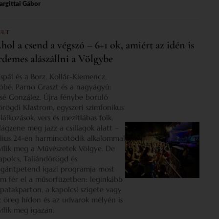
rgittai Gábor
ULT
hol a csend a végszó – 6+1 ok, amiért az idén is
rdemes alászállni a Völgybe
ispál és a Borz, Kollár-Klemencz,
óbé, Parno Graszt és a nagyágyú:
osé González. Újra fénybe boruló
örögdi Klastrom, egyszeri szimfonikus
lálkozások, vers és mezítlábas folk,
ilágzene meg jazz a csillagok alatt –
úlius 24-én harmincötödik alkalommal
yílik meg a Művészetek Völgye. De
apolcs, Taliándörögd és
igántpetend igazi programja most
em fér el a műsorfüzetben: leginkább
 patakparton, a kapolcsi szigete vagy
z öreg hídon és az udvarok mélyén is
yílik meg igazán.