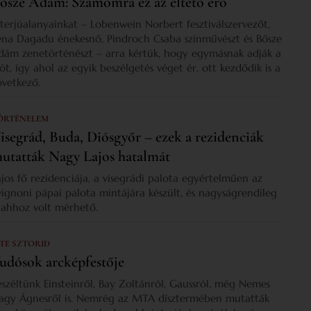
ősze Ádám: Számomra ez az éltető erő
nterjúalanyainkat – Lobenwein Norbert fesztiválszervezőt,
ena Dagadu énekesnő, Pindroch Csaba színművészt és Bősze
dám zenetörténészt – arra kértük, hogy egymásnak adják a
zót, így ahol az egyik beszélgetés véget ér, ott kezdődik is a
övetkező.
ÖRTÉNELEM
isegrád, Buda, Diósgyőr – ezek a rezidenciák
utatták Nagy Lajos hatalmát
ajos fő rezidenciája, a visegrádi palota egyértelműen az
vignoni pápai palota mintájára készült, és nagyságrendileg
s ahhoz volt mérhető.
 TE SZTORID
udósok arcképfestője
eszéltünk Einsteinről, Bay Zoltánról, Gaussról, még Nemes
agy Ágnesről is. Nemrég az MTA dísztermében mutatták