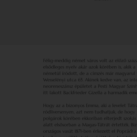
Félig-meddig német város volt az előző száz
elsődleges nyelv akár azok körében is, akik a
németül íródott, de a címzés már magyarul v
Wesselényi utca 65. Akinek kedve van, az int
neoreneszánsz épületet a Pesti Magyar Szín
itt lakott Backfrieder Gizella a harmadik em
Hogy az a bizonyos Emma, aki a levelet Tátra
ródliversenyen, azt nem tudhatjuk, de hogy 
polgárok körében ekkoriban elterjedt szokás
alatt elsősorban a Magas-Tátrát értették. Bi
országos vasút 1871-ben érkezett el Poprádra