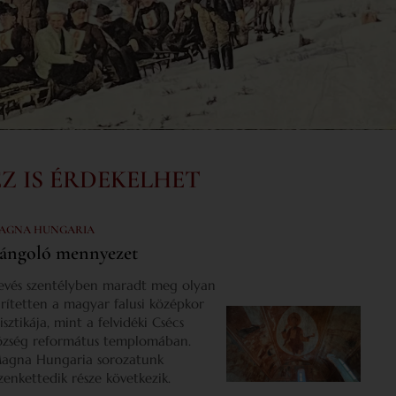
EZ IS ÉRDEKELHET
AGNA HUNGARIA
ángoló mennyezet
evés szentélyben maradt meg olyan
űrítetten a magyar falusi középkor
isztikája, mint a felvidéki Csécs
özség református templomában.
agna Hungaria sorozatunk
izenkettedik része következik.