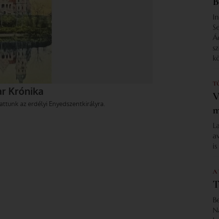
B
I
S
Á
s
k
T
V
m
L
a
i
A
T
B
N