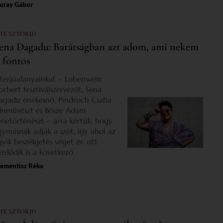
uray Gábor
 TE SZTORID
ena Dagadu: Barátságban azt adom, ami nekem
s fontos
nterjúalanyainkat – Lobenwein
orbert fesztiválszervezőt, Sena
agadu énekesnő, Pindroch Csaba
zínművészt és Bősze Ádám
enetörténészt – arra kértük, hogy
gymásnak adják a szót, így ahol az
gyik beszélgetés véget ér, ott
ezdődik is a következő.
lementisz Réka
 TE SZTORID