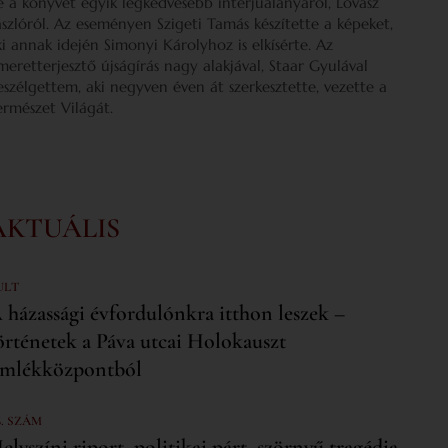
e a könyvét egyik legkedvesebb interjúalanyáról, Lovász
ászlóról. Az eseményen Szigeti Tamás készítette a képeket,
ki annak idején Simonyi Károlyhoz is elkísérte. Az
smeretterjesztő újságírás nagy alakjával, Staar Gyulával
eszélgettem, aki negyven éven át szerkesztette, vezette a
ermészet Világát.
AKTUÁLIS
ULT
 házassági évfordulónkra itthon leszek –
örténetek a Páva utcai Holokauszt
mlékközpontból
6. SZÁM
elyszíni riport, politikai párt, szörnyű tragédia