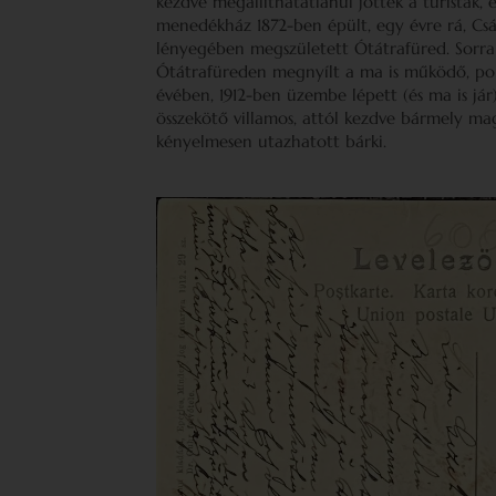
kezdve megállíthatatlanul jöttek a túristák, 
menedékház 1872-ben épült, egy évre rá, Csá
lényegében megszületett Ótátrafüred. Sorra 
Ótátrafüreden megnyílt a ma is működő, p
évében, 1912-ben üzembe lépett (és ma is já
összekötő villamos, attól kezdve bármely mag
kényelmesen utazhatott bárki.