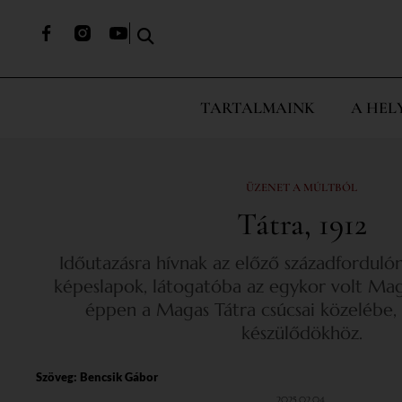
TARTALMAINK
A HEL
ÜZENET A MÚLTBÓL
Tátra, 1912
Időutazásra hívnak az előző századfordulón 
képeslapok, látogatóba az egykor volt Ma
éppen a Magas Tátra csúcsai közelébe, 
készülődökhöz.
Szöveg:
Bencsik Gábor
2025.02.04.