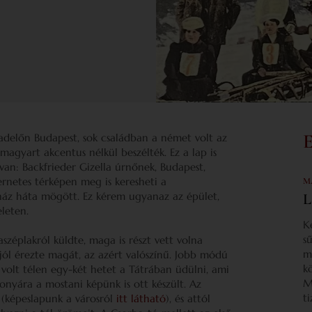
adelőn Budapest, sok családban a német volt az
 magyart akcentus nélkül beszélték. Ez a lap is
an: Backfrieder Gizella úrnőnek, Budapest,
ernetes térképen meg is keresheti a
M
ház háta mögött. Ez kérem ugyanaz az épület,
L
eleten.
K
s
széplakról küldte, maga is részt vett volna
m
jól érezte magát, az azért valószínű. Jobb módú
k
 volt télen egy-két hetet a Tátrában üdülni, ami
M
zonyára a mostani képünk is ott készült. Az
t
 (képeslapunk a városról
itt látható
), és attól