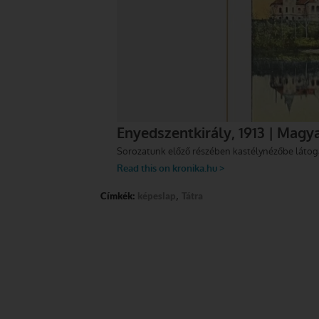
,
Címkék:
képeslap
Tátra