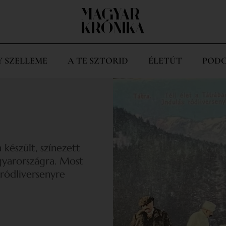
Y SZELLEME
A TE SZTORID
ÉLETÚT
PODC
készült, színezett
gyarországra. Most
ródliversenyre