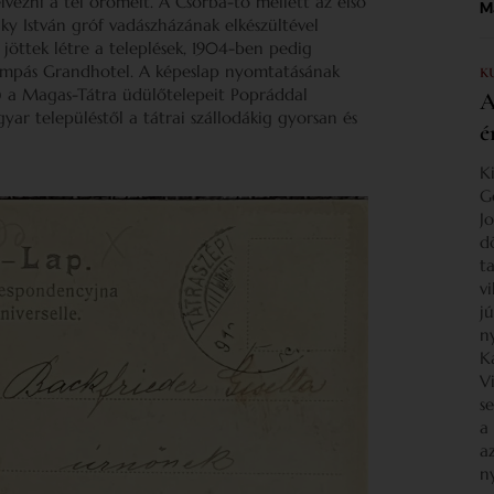
élvezni a tél örömeit. A Csorba-tó mellett az első
Ma
ky István gróf vadászházának elkészültével
jöttek létre a teleplések, 1904-ben pedig
ompás Grandhotel. A képeslap nyomtatásának
K
r) a Magas-Tátra üdülőtelepeit Popráddal
A
yar településtől a tátrai szállodákig gyorsan és
é
K
G
J
d
ta
v
j
n
K
V
s
a
a
n