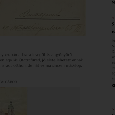
M
A
S
i
I
N
D
vagy csupán a tiszta levegőt és a gyönyörű
s
en egy kis Ótátrafüred, jó élete lehetett annak,
z
 maradt otthon, de hát ez ma sincsen másképp.
e
e
k
K
A