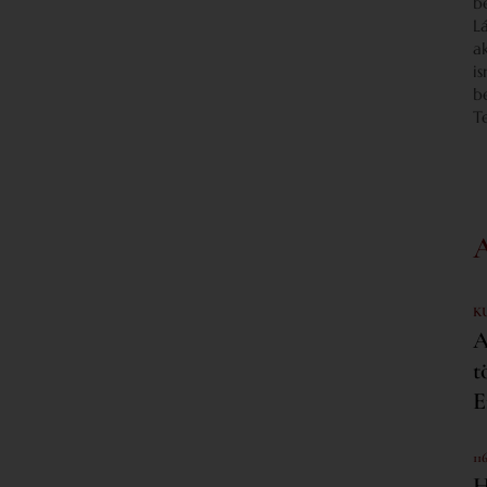
b
L
a
i
b
T
K
A
t
E
11
H