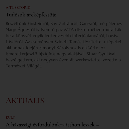
A TE SZTORID
Tudósok arcképfestője
Beszéltünk Einsteinről, Bay Zoltánról, Gaussról, még Nemes
Nagy Ágnesről is. Nemrég az MTA dísztermében mutatták
be a könyvét egyik legkedvesebb interjúalanyáról, Lovász
Lászlóról. Az eseményen Szigeti Tamás készítette a képeket,
aki annak idején Simonyi Károlyhoz is elkísérte. Az
ismeretterjesztő újságírás nagy alakjával, Staar Gyulával
beszélgettem, aki negyven éven át szerkesztette, vezette a
Természet Világát.
AKTUÁLIS
KULT
A házassági évfordulónkra itthon leszek –