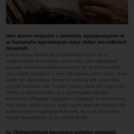
Nem akarom megnyitni a keresztény egységmozgalom és
az Eucharisztia kapcsolatának olykor vitákat sem nélkülöző
témakörét…
Fontos, hogy beszéljünk az ökumenizmusról! Ez a
megkereszteltek törekvése azért, hogy újra egységesek
legyünk. Közösen imádkozunk ezért, de az Eucharisztiát
nem veszik magukhoz a nem katolikusok, mert ahhoz, hogy
valaki ezt megtehesse, hinnie és vallania kell a katolikus
egyház tanítását róla. A teljes egység akkor jön majd létre,
amikor a hitigazságokat és a szentségeket minden
keresztény elfogadja egységben a pápával. A szentáldozás
nem lehet eszköz ahhoz, hogy egyek legyünk, hanem célja
a keresztények egységtörekvésének. Az a cél, hogy újra
együtt ünnepeljünk az Úr asztala körül.
Az Oltáriszentséggel kapcsolatos szokatlan jelenségek