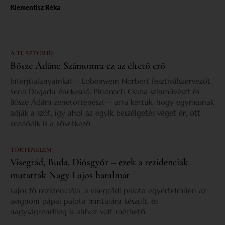
Klementisz Réka
A TE SZTORID
Bősze Ádám: Számomra ez az éltető erő
Interjúalanyainkat – Lobenwein Norbert fesztiválszervezőt,
Sena Dagadu énekesnő, Pindroch Csaba színművészt és
Bősze Ádám zenetörténészt – arra kértük, hogy egymásnak
adják a szót, így ahol az egyik beszélgetés véget ér, ott
kezdődik is a következő.
TÖRTÉNELEM
Visegrád, Buda, Diósgyőr – ezek a rezidenciák
mutatták Nagy Lajos hatalmát
Lajos fő rezidenciája, a visegrádi palota egyértelműen az
avignoni pápai palota mintájára készült, és
nagyságrendileg is ahhoz volt mérhető.