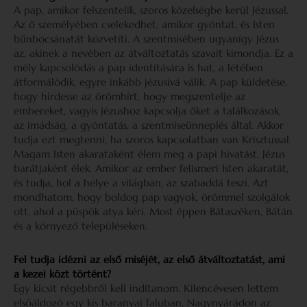
A pap, amikor felszentelik, szoros közelségbe kerül Jézussal.
Az ő személyében cselekedhet, amikor gyóntat, és Isten
bűnbocsánatát közvetíti. A szentmisében ugyanígy Jézus
az, akinek a nevében az átváltoztatás szavait kimondja. Ez a
mély kapcsolódás a pap identitására is hat, a létében
átformálódik, egyre inkább jézusivá válik. A pap küldetése,
hogy hirdesse az örömhírt, hogy megszentelje az
embereket, vagyis Jézushoz kapcsolja őket a találkozások,
az imádság, a gyóntatás, a szentmiseünneplés által. Akkor
tudja ezt megtenni, ha szoros kapcsolatban van Krisztussal.
Magam Isten akarataként élem meg a papi hivatást, Jézus
barátjaként élek. Amikor az ember felismeri Isten akaratát,
és tudja, hol a helye a világban, az szabaddá teszi. Azt
mondhatom, hogy boldog pap vagyok, örömmel szolgálok
ott, ahol a püspök atya kéri. Most éppen Bátaszéken, Bátán
és a környező településeken.
Fel tudja idézni az első miséjét, az első átváltoztatást, ami
a kezei közt történt?
Egy kicsit régebbről kell indítanom. Kilencévesen lettem
elsőáldozó egy kis baranyai faluban, Nagynyárádon az