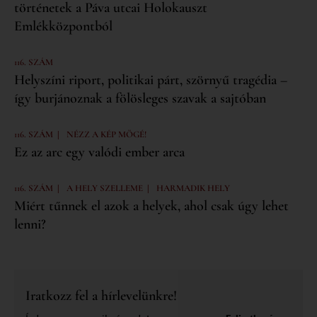
történetek a Páva utcai Holokauszt
Emlékközpontból
116. SZÁM
Helyszíni riport, politikai párt, szörnyű tragédia –
így burjánoznak a fölösleges szavak a sajtóban
|
116. SZÁM
NÉZZ A KÉP MÖGÉ!
Ez az arc egy valódi ember arca
|
|
116. SZÁM
A HELY SZELLEME
HARMADIK HELY
Miért tűnnek el azok a helyek, ahol csak úgy lehet
lenni?
Iratkozz fel a hírlevelünkre!