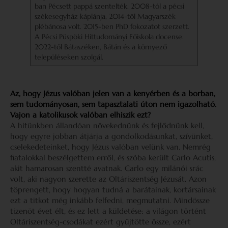
ban Pécsett pappá szentelték. 2008-tól a pécsi
székesegyház káplánja, 2014-től Magyarszék
plébánosa volt. 2015-ben PhD fokozatot szerzett.
A Pécsi Püspöki Hittudományi Főiskola docense.
2022-től Bátaszéken, Bátán és a környező
településeken szolgál.
Az, hogy Jézus valóban jelen van a kenyérben és a borban,
sem tudományosan, sem tapasztalati úton nem igazolható.
Vajon a katolikusok valóban elhiszik ezt?
A hitünkben állandóan növekednünk és fejlődnünk kell,
hogy egyre jobban átjárja a gondolkodásunkat, szívünket,
cselekedeteinket, hogy Jézus valóban velünk van. Nemrég
fiatalokkal beszélgettem erről, és szóba került Carlo Acutis,
akit hamarosan szentté avatnak. Carlo egy milánói srác
volt, aki nagyon szerette az Oltáriszentség Jézusát. Azon
töprengett, hogy hogyan tudná a barátainak, kortársainak
ezt a titkot még inkább felfedni, megmutatni. Mindössze
tizenöt évet élt, és ez lett a küldetése: a világon történt
Oltáriszentség-csodákat ezért gyűjtötte össze, ezért