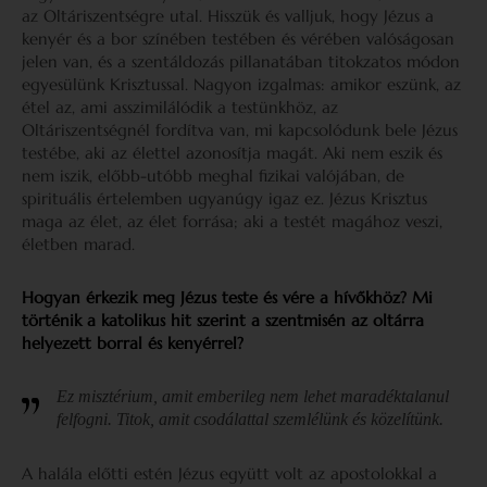
az Oltáriszentségre utal. Hisszük és valljuk, hogy Jézus a
kenyér és a bor színében testében és vérében valóságosan
jelen van, és a szentáldozás pillanatában titokzatos módon
egyesülünk Krisztussal. Nagyon izgalmas: amikor eszünk, az
étel az, ami asszimilálódik a testünkhöz, az
Oltáriszentségnél fordítva van, mi kapcsolódunk bele Jézus
testébe, aki az élettel azonosítja magát. Aki nem eszik és
nem iszik, előbb-utóbb meghal fizikai valójában, de
spirituális értelemben ugyanúgy igaz ez. Jézus Krisztus
maga az élet, az élet forrása; aki a testét magához veszi,
életben marad.
Hogyan érkezik meg Jézus teste és vére a hívőkhöz? Mi
történik a katolikus hit szerint a szentmisén az oltárra
helyezett borral és kenyérrel?
Ez misztérium, amit emberileg nem lehet maradéktalanul
felfogni. Titok, amit csodálattal szemlélünk és közelítünk.
A halála előtti estén Jézus együtt volt az apostolokkal a