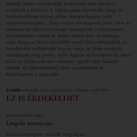
kendőt, amire rácsöpögött Jézus szent vére. Ennek a
csodának a hatására II. Orbán pápa elrendelte, hogy az
Eucharisztiának legyen külön ünnepe, kapjon még
nagyobb hangsúlyt, hogy benne Krisztus van jelen. Ezen az
ünnepen az Oltáriszentséggel kimegyünk a templomból,
körmenetben visszük, és áldást adunk vele. Az úrnapja
célja, hogy az isteni jelenlétbe vetett hitet elmélyítsük, és
mindinkább nyilvánvaló legyen, hogy az Isten szeretete
mutatkozik meg benne. Azért kaptuk az Eucharisztiát, mert
Jézus az útitársunk akar maradni. Együtt akar haladni
velünk. Az Oltáriszentség Isten szeretetének és
közelségének a nagy jele.
,
,
,
,
Címkék:
bátaszék
étel
eucharisztia
interjú
nyúl viktor
EZ IS ÉRDEKELHET
MAGNA HUNGARIA
Lángoló mennyezet
Kevés szentélyben maradt meg olyan