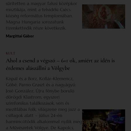
sűrítetten a magyar falusi középkor
misztikája, mint a felvidéki Csécs
község református templomában.
Magna Hungaria sorozatunk
tizenkettedik része következik.
Margittai Gábor
KULT
Ahol a csend a végszó – 6+1 ok, amiért az idén is
érdemes alászállni a Völgybe
Kispál és a Borz, Kollár-Klemencz,
Góbé, Parno Graszt és a nagyágyú:
José González. Újra fénybe boruló
dörögdi Klastrom, egyszeri
szimfonikus találkozások, vers és
mezítlábas folk, világzene meg jazz a
csillagok alatt – július 24-én
harmincötödik alkalommal nyílik meg
a Művészetek Völgye. De Kapolcs,