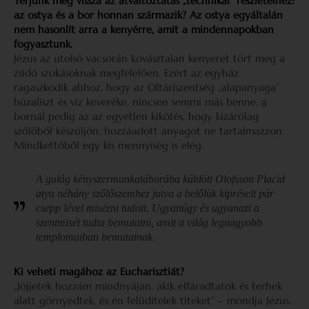
Térjünk még vissza az átváltoztatás „technikai” részleteihez:
az ostya és a bor honnan származik? Az ostya egyáltalán
nem hasonlít arra a kenyérre, amit a mindennapokban
fogyasztunk.
Jézus az utolsó vacsorán kovásztalan kenyeret tört meg a
zsidó szokásoknak megfelelően. Ezért az egyház
ragaszkodik ahhoz, hogy az Oltáriszentség „alapanyaga”
búzaliszt és víz keveréke, nincsen semmi más benne, a
bornál pedig az az egyetlen kikötés, hogy kizárólag
szőlőből készüljön, hozzáadott anyagot ne tartalmazzon.
Mindkettőből egy kis mennyiség is elég.
A gulág kényszermunkatáborába küldött Olofsson Placid
atya néhány szőlőszemhez jutva a belőlük kipréselt pár
csepp lével misézni tudott. Ugyanúgy és ugyanazt a
szentmisét tudta bemutatni, amit a világ legnagyobb
templomaiban bemutatnak.
Ki veheti magához az Eucharisztiát?
„Jöjjetek hozzám mindnyájan, akik elfáradtatok és terhek
alatt görnyedtek, és én felüdítelek titeket” – mondja Jézus.