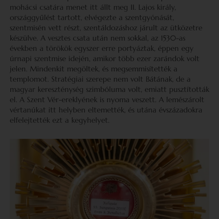
mohácsi csatára menet itt állt meg II. Lajos király,
országgyűlést tartott, elvégezte a szentgyónását,
szentmisén vett részt, szentáldozáshoz járult az ütközetre
készülve. A vesztes csata után nem sokkal, az 1530-as
években a törökök egyszer erre portyáztak, éppen egy
úrnapi szentmise idején, amikor több ezer zarándok volt
jelen. Mindenkit megöltek, és megsemmisítették a
templomot. Stratégiai szerepe nem volt Bátának, de a
magyar kereszténység szimbóluma volt, emiatt pusztították
el. A Szent Vér-ereklyének is nyoma veszett. A lemészárolt
vértanúkat itt helyben eltemették, és utána évszázadokra
elfelejtették ezt a kegyhelyet.