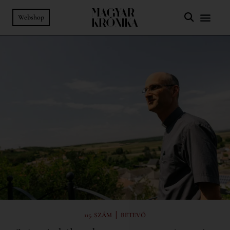
Webshop
|
115. SZÁM
BETEVŐ