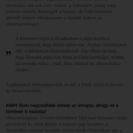
szentatya, sok-sok ezer ember, a televízión pedig még
többen nézték. Remegett a kezem, de hála Istennek,
sikerült szépen elhelyeznem a kijelölt helyre az
Oltáriszentséget.
A körmenet végén is én adhattam a pápa kezébe a
monstranciát, hogy áldást adjon vele. Amikor visszakaptam
tőle, a tekintetünk összetalálkozott. Úgy éltem ezt meg,
hogy Benedek pápa rám bízza az Oltáriszentséget, mintha
azt mondta volna: „vidd, fiam, hirdesd ott, ahova küld a
Jóisten”.
A pillanatot lefényképezték, és ezt a fotót azóta is őrzöm
az íróasztalomon.
Miért ilyen nagyszabású ünnep az úrnapja, ahogy ez a
történet is mutatja?
Olaszországban, Orvieto közelében 1263-ban hasonló csoda
játszódott le, mint Bátán: a miséző pap kezében a
Szentostya vérezni kezdett. Azóta őrzik Orvietóban azt a