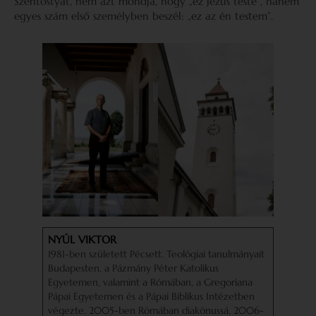
Szentostyát, nem azt mondja, hogy „ez Jézus teste”, hanem
egyes szám első személyben beszél: „ez az én testem”.
NYÚL VIKTOR
1981-ben született Pécsett. Teológiai tanulmányait
Budapesten, a Pázmány Péter Katolikus
Egyetemen, valamint a Rómában, a Gregoriana
Pápai Egyetemen és a Pápai Biblikus Intézetben
végezte. 2005-ben Rómában diakónussá, 2006-