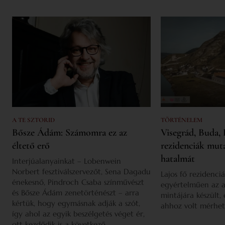
A TE SZTORID
TÖRTÉNELEM
Bősze Ádám: Számomra ez az
Visegrád, Buda, 
éltető erő
rezidenciák mut
hatalmát
Interjúalanyainkat – Lobenwein
Norbert fesztiválszervezőt, Sena Dagadu
Lajos fő rezidenciá
énekesnő, Pindroch Csaba színművészt
egyértelműen az a
és Bősze Ádám zenetörténészt – arra
mintájára készült,
kértük, hogy egymásnak adják a szót,
ahhoz volt mérhet
így ahol az egyik beszélgetés véget ér,
ott kezdődik is a következő.