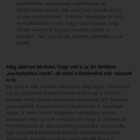
jelenlétében, ugyanazzal a plébánossal az
átváltoztatás szavait már mint pap mondhattam
az első szentmisémen. A Jóisten megsúgta az első
szentáldozásom során, hogy majd egyszer, vagy
inkább sokszor el fogom mondani ezeket a
szavakat, mert pap leszek. Kedves számomra ez az
emlék.
Meg akartam kérdezni, hogy volt-e az ön életében
„eucharisztikus csoda”, de ezzel a történettel már válaszolt
is rá.
De több is volt, szívesen elmondok még egyet. 2006-ban
azt az ajándékot kaptam a Jóistentől, hogy a lateráni
bazilika előtti úrnapi szabadtéri szentmisén XVI. Benedek
pápa mellett diakónusként szolgálhattam. A szentmise
végén, a Santa Maria Maggiore-bazilikához induló
körmenet előtt az volt a feladatom, hogy a Szentostyát
belehelyezzem az oltáriszentség-mutatóba, majd pedig
egy virágokkal feldíszített nyitott teherautóra kellett
fölvinnem. Nagyon izgultam, mert ott állt közel a