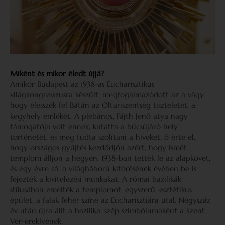
Miként és mikor éledt újjá?
Amikor Budapest az 1938-as Eucharisztikus
világkongresszusra készült, megfogalmazódott az a vágy,
hogy élesszék fel Bátán az Oltáriszentség tiszteletét, a
kegyhely emlékét. A plébános, Fájth Jenő atya nagy
támogatója volt ennek, kutatta a búcsújáró hely
történetét, és meg tudta szólítani a híveket, ő érte el,
hogy országos gyűjtés kezdődjön azért, hogy ismét
templom álljon a hegyen. 1938-ban tették le az alapkövet,
és egy évre rá, a világháború kitörésének évében be is
fejezték a kivitelezési munkákat. A római bazilikák
stílusában emelték a templomot, egyszerű, esztétikus
épület, a falak fehér színe az Eucharisztiára utal. Négyszáz
év után újra állt a bazilika, szép szimbólumaként a Szent
Vér-ereklyének.