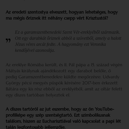
Az eredeti szentostya elveszett, hogyan lehetséges, hogy
ma mégis őriznek itt néhány csepp vért Krisztustól?
Ez a garamszentbenedeki Szent Vér-ereklyéből származik.
Ott egy darabkát őriznek abból a szövetből, amely a halott
Jézus véres arcát fedte. A hagyomány ezt Veronika
kendőjével azonosítja.
Az ereklye Rómába került, és II. Pál pápa a 15. század végén
Mátyás királynak ajándékozott egy darabot belőle, ő
pedig Garamszentbenedekre küldte megőrzésre. Udvardy
György pécsi megyés püspök kérésére 2017-ben érkezett
Bátára egy kis rész ebből az ereklyéből, amit az oltár felett
egy díszes tartóban helyeztek el.
A díszes tartóról az jut eszembe, hogy az ön YouTube-
profilképe egy szép szentségtartó. Ezt szimbolikusnak
találom, hiszen az Eucharisztiával való kapcsolat a papi lét
talán legfontosabb jellemzője.