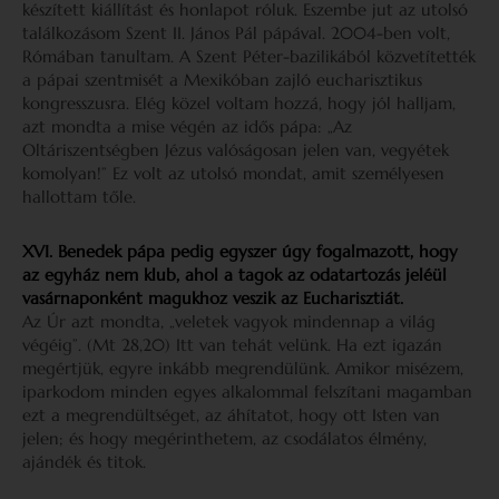
készített kiállítást és honlapot róluk. Eszembe jut az utolsó
találkozásom Szent II. János Pál pápával. 2004-ben volt,
Rómában tanultam. A Szent Péter-bazilikából közvetítették
a pápai szentmisét a Mexikóban zajló eucharisztikus
kongresszusra. Elég közel voltam hozzá, hogy jól halljam,
azt mondta a mise végén az idős pápa: „Az
Oltáriszentségben Jézus valóságosan jelen van, vegyétek
komolyan!” Ez volt az utolsó mondat, amit személyesen
hallottam tőle.
XVI. Benedek pápa pedig egyszer úgy fogalmazott, hogy
az egyház nem klub, ahol a tagok az odatartozás jeléül
vasárnaponként magukhoz veszik az Eucharisztiát.
Az Úr azt mondta, „veletek vagyok mindennap a világ
végéig”. (Mt 28,20) Itt van tehát velünk. Ha ezt igazán
megértjük, egyre inkább megrendülünk. Amikor misézem,
iparkodom minden egyes alkalommal felszítani magamban
ezt a megrendültséget, az áhítatot, hogy ott Isten van
jelen; és hogy megérinthetem, az csodálatos élmény,
ajándék és titok.