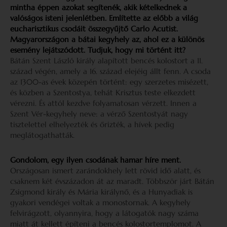
mintha éppen azokat segítenék, akik kételkednek a
valóságos isteni jelenlétben. Említette az előbb a világ
eucharisztikus csodáit összegyűjtő Carlo Acutist.
Magyarországon a bátai kegyhely az, ahol ez a különös
esemény lejátszódott. Tudjuk, hogy mi történt itt?
Bátán Szent László király alapított bencés kolostort a 11.
század végén, amely a 16. század elejéig állt fenn. A csoda
az 1300-as évek közepén történt: egy szerzetes misézett,
és közben a Szentostya, tehát Krisztus teste elkezdett
vérezni. És attól kezdve folyamatosan vérzett. Innen a
Szent Vér-kegyhely neve: a vérző Szentostyát nagy
tisztelettel elhelyezték és őrizték, a hívek pedig
meglátogathatták.
Gondolom, egy ilyen csodának hamar híre ment.
Országosan ismert zarándokhely lett rövid idő alatt, és
csaknem két évszázadon át az maradt. Többször járt Bátán
Zsigmond király és Mária királynő, és a Hunyadiak is
gyakori vendégei voltak a monostornak. A kegyhely
felvirágzott, olyannyira, hogy a látogatók nagy száma
miatt át kellett építeni a bencés kolostortemplomot. A