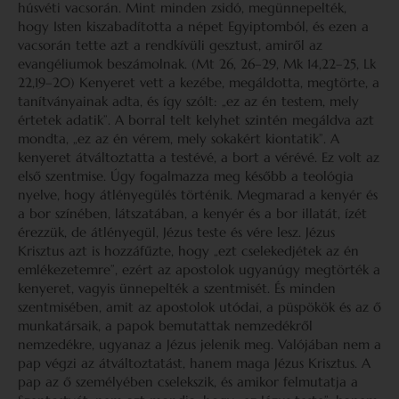
húsvéti vacsorán. Mint minden zsidó, megünnepelték,
hogy Isten kiszabadította a népet Egyiptomból, és ezen a
vacsorán tette azt a rendkívüli gesztust, amiről az
evangéliumok beszámolnak. (Mt 26, 26–29, Mk 14,22–25, Lk
22,19–20) Kenyeret vett a kezébe, megáldotta, megtörte, a
tanítványainak adta, és így szólt: „ez az én testem, mely
értetek adatik”. A borral telt kelyhet szintén megáldva azt
mondta, „ez az én vérem, mely sokakért kiontatik”. A
kenyeret átváltoztatta a testévé, a bort a vérévé. Ez volt az
első szentmise. Úgy fogalmazza meg később a teológia
nyelve, hogy átlényegülés történik. Megmarad a kenyér és
a bor színében, látszatában, a kenyér és a bor illatát, ízét
érezzük, de átlényegül, Jézus teste és vére lesz. Jézus
Krisztus azt is hozzáfűzte, hogy „ezt cselekedjétek az én
emlékezetemre”, ezért az apostolok ugyanúgy megtörték a
kenyeret, vagyis ünnepelték a szentmisét. És minden
szentmisében, amit az apostolok utódai, a püspökök és az ő
munkatársaik, a papok bemutattak nemzedékről
nemzedékre, ugyanaz a Jézus jelenik meg. Valójában nem a
pap végzi az átváltoztatást, hanem maga Jézus Krisztus. A
pap az ő személyében cselekszik, és amikor felmutatja a