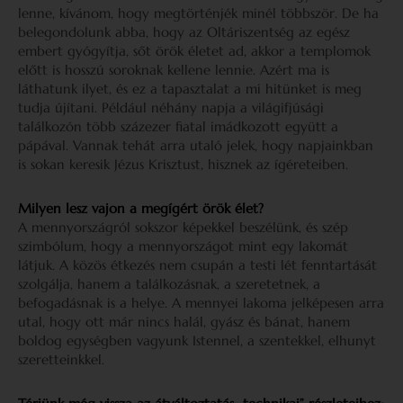
lenne, kívánom, hogy megtörténjék minél többször. De ha
belegondolunk abba, hogy az Oltáriszentség az egész
embert gyógyítja, sőt örök életet ad, akkor a templomok
előtt is hosszú soroknak kellene lennie. Azért ma is
láthatunk ilyet, és ez a tapasztalat a mi hitünket is meg
tudja újítani. Például néhány napja a világifjúsági
találkozón több százezer fiatal imádkozott együtt a
pápával. Vannak tehát arra utaló jelek, hogy napjainkban
is sokan keresik Jézus Krisztust, hisznek az ígéreteiben.
Milyen lesz vajon a megígért örök élet?
A mennyországról sokszor képekkel beszélünk, és szép
szimbólum, hogy a mennyországot mint egy lakomát
látjuk. A közös étkezés nem csupán a testi lét fenntartását
szolgálja, hanem a találkozásnak, a szeretetnek, a
befogadásnak is a helye. A mennyei lakoma jelképesen arra
utal, hogy ott már nincs halál, gyász és bánat, hanem
boldog egységben vagyunk Istennel, a szentekkel, elhunyt
szeretteinkkel.