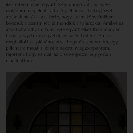
ikertestvéremmel együtt. Szép ünnep volt, az egész
családom megjelent rajta. A plébános – Lelkes József
atyának hívták – azt kérte, hogy az imakönyvünkben
kövessük a szentmisét, és mondjuk a válaszokat. Amikor az
átváltoztatáshoz értünk, vele együtt elkezdtem mondani,
hogy „vegyétek és egyétek, ez az én testem”. Amikor
meghallotta a plébános atya, hogy én is mondom, egy
pillanatra megállt, és rám nézett. Megszeppentem,
rájöttem, hogy ez csak az ő szövegrésze, és gyorsan
elhallgattam.