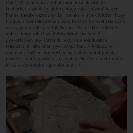
(Mt 11,28) A meghívás tehát mindenkinek szól. Az
Eucharisztia szentség, ahhoz, hogy valaki részesülhessen
benne, megkereszteltnek kell lennie. A másik feltétel, hogy
higgye, a szentáldozásban Jézus Krisztus testével találkozik,
és vágyjon a vele való találkozásra. Ez a kettő szükséges
ahhoz, hogy valaki szentáldozáshoz járuljon. A
gyakorlatban úgy történik, hogy az elsőáldozásra
felkészülünk, általában gyermekkorban. A felkészülés
egyrészt a hitben, ismeretben való elmélyülést jelenti,
másrészt a betagozódást az egyház életébe a szentmisére
járás, a közösségbe kapcsolódás által.