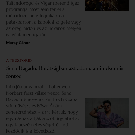
Taliándörögd és Vigántpetend igazi
programja most sem fér el a
műsorfüzetben: leginkább a
patakparton, a kapolcsi szigete vagy
az öreg hídon és az udvarok mélyén
is nyílik meg igazán.
Muray Gábor
A TE SZTORID
Sena Dagadu: Barátságban azt adom, ami nekem is
fontos
Interjúalanyainkat – Lobenwein
Norbert fesztiválszervezőt, Sena
Dagadu énekesnő, Pindroch Csaba
színművészt és Bősze Ádám
zenetörténészt – arra kértük, hogy
egymásnak adják a szót, így ahol az
egyik beszélgetés véget ér, ott
kezdődik is a következő.