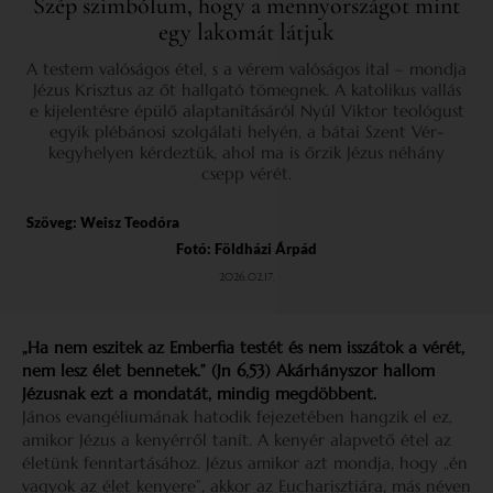
Szép szimbólum, hogy a mennyországot mint
egy lakomát látjuk
A testem valóságos étel, s a vérem valóságos ital – mondja
Jézus Krisztus az őt hallgató tömegnek. A katolikus vallás
e kijelentésre épülő alaptanításáról Nyúl Viktor teológust
egyik plébánosi szolgálati helyén, a bátai Szent Vér-
kegyhelyen kérdeztük, ahol ma is őrzik Jézus néhány
csepp vérét.
Szöveg:
Weisz Teodóra
Fotó: Földházi Árpád
2026.02.17.
„Ha nem eszitek az Emberfia testét és nem isszátok a vérét,
nem lesz élet bennetek.” (Jn 6,53) Akárhányszor hallom
Jézusnak ezt a mondatát, mindig megdöbbent.
János evangéliumának hatodik fejezetében hangzik el ez,
amikor Jézus a kenyérről tanít. A kenyér alapvető étel az
életünk fenntartásához. Jézus amikor azt mondja, hogy „én
vagyok az élet kenyere”, akkor az Eucharisztiára, más néven