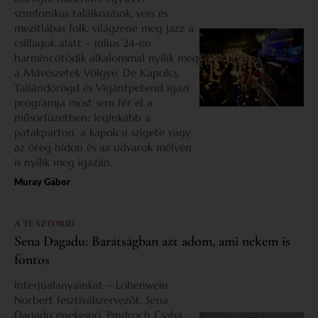
szimfonikus találkozások, vers és
mezítlábas folk, világzene meg jazz a
csillagok alatt – július 24-én
harmincötödik alkalommal nyílik meg
a Művészetek Völgye. De Kapolcs,
Taliándörögd és Vigántpetend igazi
programja most sem fér el a
műsorfüzetben: leginkább a
patakparton, a kapolcsi szigete vagy
az öreg hídon és az udvarok mélyén
is nyílik meg igazán.
Muray Gábor
A TE SZTORID
Sena Dagadu: Barátságban azt adom, ami nekem is
fontos
Interjúalanyainkat – Lobenwein
Norbert fesztiválszervezőt, Sena
Dagadu énekesnő, Pindroch Csaba