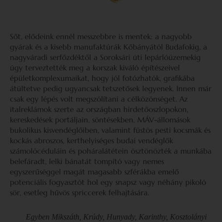
Sőt, elődeink ennél messzebbre is mentek: a nagyobb
gyárak és a kisebb manufaktúrák Kőbányától Budafokig, a
nagyváradi serfőzdéktől a Soroksári úti lepárlóüzemekig
úgy terveztették meg a korszak kiváló építészeivel
épületkomplexumaikat, hogy jól fotózhatók, grafikába
átültetve pedig ugyancsak tetszetősek legyenek. Innen már
csak egy lépés volt megszólítani a célközönséget. Az
italreklámok szerte az országban hirdetőoszlopokon,
kereskedések portáljain, söntésekben, MÁV-állomások
bukolikus kisvendéglőiben, valamint füstös pesti kocsmák és
kockás abroszos, kerthelyiséges budai vendéglők
számolócéduláin és poháralátétein ösztönözték a munkába
belefáradt, lelki bánatát tompító vagy nemes
egyszerűséggel magát magasabb szférákba emelő
potenciális fogyasztót hol egy snapsz vagy néhány pikoló
sör, esetleg hűvös spriccerek felhajtására.
Egyben Mikszáth, Krúdy, Hunyady, Karinthy, Kosztolányi