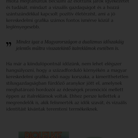
mióta megtanultuk becsülni az előttünk járók igyekezetét
és tudását, mindazt a vizuális gazdagságot és a hozzá
szántszándékkal kapcsolt pozitív életérzést, ami a jó
kereskedelmi grafika számos fontos ismérve közül a
leglényegesebb.
Mindez igaz a Magyarországon a dualizmus időszakáig
jelentős múltra visszatekintő italreklámok esetében is.
Ha már a kiindulópontnál időzünk, nem lehet elégszer
hangsúlyozni, hogy a századforduló környékén a magyar
kereskedelmi grafika első nagy korszaka, a kimeríthetetlen
stílusgazdagságban fürdőző aranykor jött el, amelynek
meghatározó hordozói az édességek promóciói mellett
éppen az italreklámok voltak. Ehhez persze kellettek a
megrendelők is, akik felismerték az idők szavát, és vizuális
identitást kívántak teremteni termékeiknek.