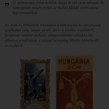
és számos más írónk-költőnk világa is volt ez az időszak; ők
nemegyszer megénekelték az italhoz fűződő ambivalens
kapcsolatainkat.
Az évek és évtizedek múlásával a historizáló és szecessziós
grafikákat szép lassan az art déco a jövőbe módfelett
pozitívan tekintő polgári világszemlélete váltotta fel,
elhozva a műfajnak a század közepéig kitartó következő
aranykorát.