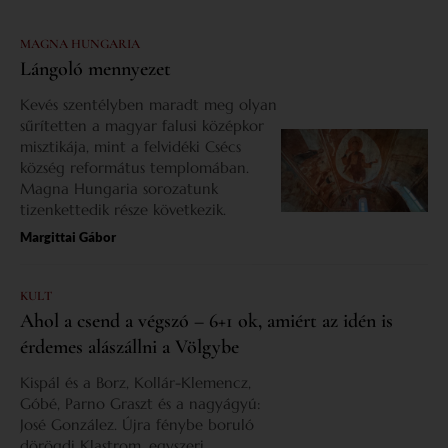
MAGNA HUNGARIA
Lángoló mennyezet
Kevés szentélyben maradt meg olyan
sűrítetten a magyar falusi középkor
misztikája, mint a felvidéki Csécs
község református templomában.
Magna Hungaria sorozatunk
tizenkettedik része következik.
Margittai Gábor
KULT
Ahol a csend a végszó – 6+1 ok, amiért az idén is
érdemes alászállni a Völgybe
Kispál és a Borz, Kollár-Klemencz,
Góbé, Parno Graszt és a nagyágyú:
José González. Újra fénybe boruló
dörögdi Klastrom, egyszeri