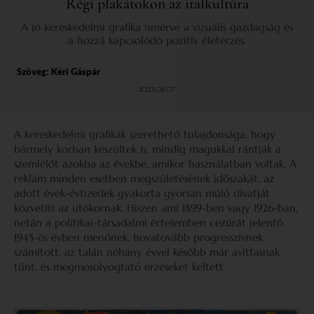
Régi plakátokon az italkultúra
A jó kereskedelmi grafika ismérve a vizuális gazdagság és
a hozzá kapcsolódó pozitív életérzés.
Szöveg:
Kéri Gáspár
2023.08.07.
A kereskedelmi grafikák szerethető tulajdonsága, hogy
bármely korban készültek is, mindig magukkal rántják a
szemlélőt azokba az évekbe, amikor használatban voltak. A
reklám minden esetben megszületésének időszakát, az
adott évek-évtizedek gyakorta gyorsan múló divatját
közvetíti az utókornak. Hiszen ami 1899-ben vagy 1926-ban,
netán a politikai-társadalmi értelemben cezúrát jelentő
1945-ös évben menőnek, hovatovább progresszívnek
számított, az talán néhány évvel később már avíttasnak
tűnt, és megmosolyogtató érzéseket keltett.