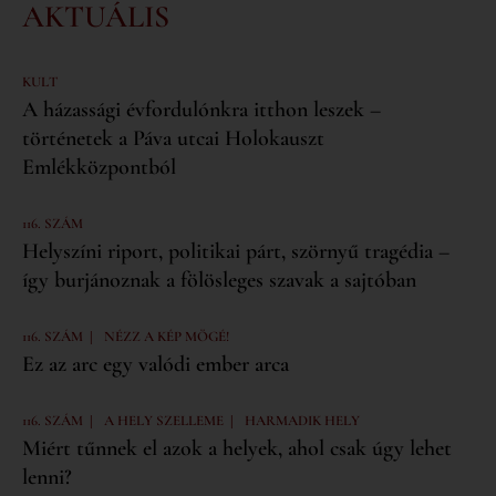
AKTUÁLIS
KULT
A házassági évfordulónkra itthon leszek –
történetek a Páva utcai Holokauszt
Emlékközpontból
116. SZÁM
Helyszíni riport, politikai párt, szörnyű tragédia –
így burjánoznak a fölösleges szavak a sajtóban
|
116. SZÁM
NÉZZ A KÉP MÖGÉ!
Ez az arc egy valódi ember arca
|
|
116. SZÁM
A HELY SZELLEME
HARMADIK HELY
Miért tűnnek el azok a helyek, ahol csak úgy lehet
lenni?