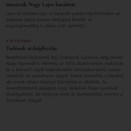
mutatták Nagy Lajos hatalmát
Lajos fő rezidenciája, a visegrádi palota egyértelműen az
avignoni pápai palota mintájára készült, és
nagyságrendileg is ahhoz volt mérhető.
A TE SZTORID
Tudósok arcképfestője
Beszéltünk Einsteinről, Bay Zoltánról, Gaussról, még Nemes
Nagy Ágnesről is. Nemrég az MTA dísztermében mutatták
be a könyvét egyik legkedvesebb interjúalanyáról, Lovász
Lászlóról. Az eseményen Szigeti Tamás készítette a képeket,
aki annak idején Simonyi Károlyhoz is elkísérte. Az
ismeretterjesztő újságírás nagy alakjával, Staar Gyulával
beszélgettem, aki negyven éven át szerkesztette, vezette a
Természet Világát.