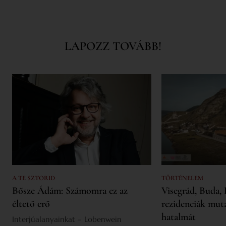
LAPOZZ TOVÁBB!
A TE SZTORID
TÖRTÉNELEM
Bősze Ádám: Számomra ez az
Visegrád, Buda, 
éltető erő
rezidenciák mut
hatalmát
Interjúalanyainkat – Lobenwein