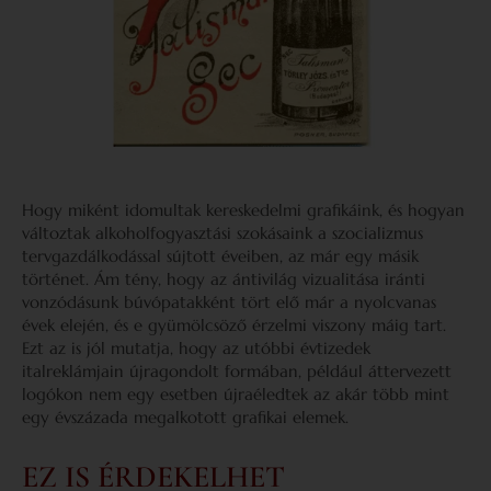
Hogy miként idomultak kereskedelmi grafikáink, és hogyan
változtak alkoholfogyasztási szokásaink a szocializmus
tervgazdálkodással sújtott éveiben, az már egy másik
történet. Ám tény, hogy az ántivilág vizualitása iránti
vonzódásunk búvópatakként tört elő már a nyolcvanas
évek elején, és e gyümölcsöző érzelmi viszony máig tart.
Ezt az is jól mutatja, hogy az utóbbi évtizedek
italreklámjain újragondolt formában, például áttervezett
logókon nem egy esetben újraéledtek az akár több mint
egy évszázada megalkotott grafikai elemek.
EZ IS ÉRDEKELHET