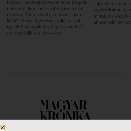
Norbert fesztiválszervezőt, Sena Dagadu
Lajos fő rezidenciá
énekesnő, Pindroch Csaba színművészt
egyértelműen az a
és Bősze Ádám zenetörténészt – arra
mintájára készült,
kértük, hogy egymásnak adják a szót,
ahhoz volt mérhet
így ahol az egyik beszélgetés véget ér,
ott kezdődik is a következő.