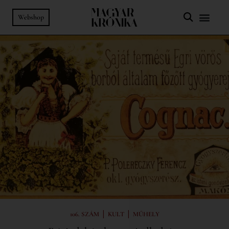
Webshop
|
|
106. SZÁM
KULT
MŰHELY