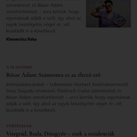
színművészt és Bősze Ádám
zenetörténészt – arra kértük, hogy
egymásnak adják a szót, így ahol az
egyik beszélgetés véget ér, ott
kezdődik is a következő.
Klementisz Réka
A TE SZTORID
Bősze Ádám: Számomra ez az éltető erő
Interjúalanyainkat – Lobenwein Norbert fesztiválszervezőt,
Sena Dagadu énekesnő, Pindroch Csaba színművészt és
Bősze Ádám zenetörténészt – arra kértük, hogy egymásnak
adják a szót, így ahol az egyik beszélgetés véget ér, ott
kezdődik is a következő.
TÖRTÉNELEM
Visegrád, Buda, Diósgyőr – ezek a rezidenciák