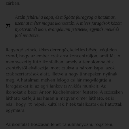
zárban.
Aztán feltárul a kapu, és mögötte felragyog a hatalmas,
tizenhat méter magas ikonosztáz. A míves faragások között
nyolcvanhét ikon, evangéliumi jelenetek, egymás mellé és
fölé rendezve.
Ragyogó színek, kékes derengés, keleties bőség, végtelen
csend, hogy az ember csak arra koncentráljon, amit lát. A
mennyezetig futó ikonfalban, amely a templomhajót a
szentélytől elválasztja, most csukva a három kapu, azok
csak szertartások alatt, illetve a nagy ünnepeken nyílnak
meg. A hatalmas, mélyen lelógó csillár megvilágítja a
faragásokat is, az egri Jankovits Miklós munkáit. Az
ikonokat a bécsi Anton Kuchelmeister festette. A szószéken
látható kétfejű sas hasán a magyar címer látható, ez is
jelzi, hogy itt népek, kultúrák, hitek találkoztak és hatottak
egymásra.
Az ikonfalat hosszasan lehet tanulmányozni, rögzíteni,