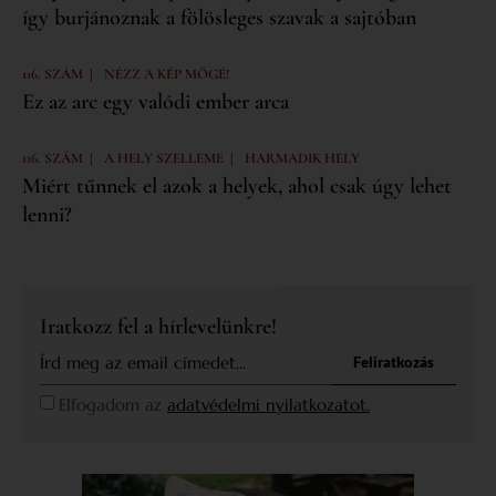
így burjánoznak a fölösleges szavak a sajtóban
|
116. SZÁM
NÉZZ A KÉP MÖGÉ!
Ez az arc egy valódi ember arca
|
|
116. SZÁM
A HELY SZELLEME
HARMADIK HELY
Miért tűnnek el azok a helyek, ahol csak úgy lehet
lenni?
Iratkozz fel a hírlevelünkre!
Feliratkozás
Elfogadom az
adatvédelmi nyilatkozatot.