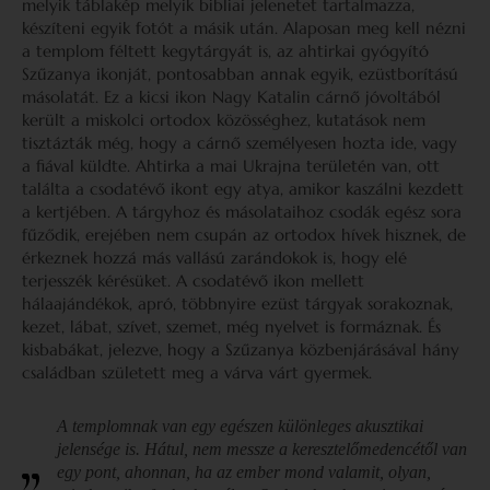
melyik táblakép melyik bibliai jelenetet tartalmazza,
készíteni egyik fotót a másik után. Alaposan meg kell nézni
a templom féltett kegytárgyát is, az ahtirkai gyógyító
Szűzanya ikonját, pontosabban annak egyik, ezüstborítású
másolatát. Ez a kicsi ikon Nagy Katalin cárnő jóvoltából
került a miskolci ortodox közösséghez, kutatások nem
tisztázták még, hogy a cárnő személyesen hozta ide, vagy
a fiával küldte. Ahtirka a mai Ukrajna területén van, ott
találta a csodatévő ikont egy atya, amikor kaszálni kezdett
a kertjében. A tárgyhoz és másolataihoz csodák egész sora
fűződik, erejében nem csupán az ortodox hívek hisznek, de
érkeznek hozzá más vallású zarándokok is, hogy elé
terjesszék kérésüket. A csodatévő ikon mellett
hálaajándékok, apró, többnyire ezüst tárgyak sorakoznak,
kezet, lábat, szívet, szemet, még nyelvet is formáznak. És
kisbabákat, jelezve, hogy a Szűzanya közbenjárásával hány
családban született meg a várva várt gyermek.
A templomnak van egy egészen különleges akusztikai
jelensége is. Hátul, nem messze a keresztelőmedencétől van
egy pont, ahonnan, ha az ember mond valamit, olyan,