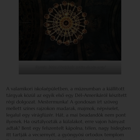
Forrás: http://miskolc.orthodoxia.org/
A valamikori iskolaépületben, a múzeumban a kiállított
tárgyak közül az egyik első egy Dél-Amerikáról készített
régi dolgozat. Mestermunka! A gondosan írt szöveg
mellett színes rajzokon madarak, majmok, népviselet,
legalul egy virágfüzér. Hát, a mai beadandók nem pont
ilyenek. Ha osztályozták a külalakot, erre vajon hányast
adtak? Bent egy felszentelt kápolna, télen, nagy hidegben
itt tartják a vecsernyét, a gyöngyösi ortodox templom