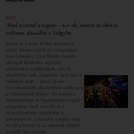
KULT
Ahol a csend a végszó – 6+1 ok, amiért az idén is
érdemes alászállni a Völgybe
Kispál és a Borz, Kollár-Klemencz,
Góbé, Parno Graszt és a nagyágyú:
José González. Újra fénybe boruló
dörögdi Klastrom, egyszeri
szimfonikus találkozások, vers és
mezítlábas folk, világzene meg jazz a
csillagok alatt – július 24-én
harmincötödik alkalommal nyílik meg
a Művészetek Völgye. De Kapolcs,
Taliándörögd és Vigántpetend igazi
programja most sem fér el a
műsorfüzetben: leginkább a
patakparton, a kapolcsi szigete vagy
az öreg hídon és az udvarok mélyén
is nyílik meg igazán.