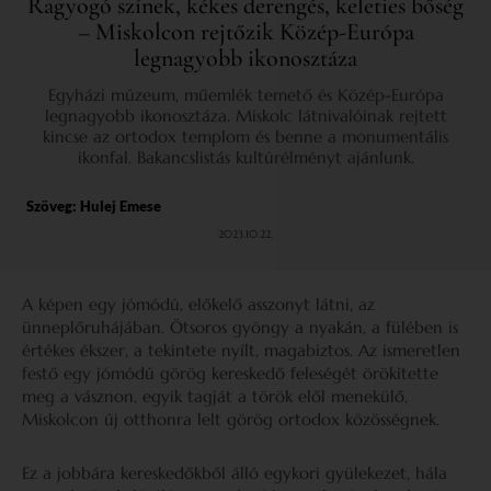
Ragyogó színek, kékes derengés, keleties bőség
– Miskolcon rejtőzik Közép-Európa
legnagyobb ikonosztáza
Egyházi múzeum, műemlék temető és Közép-Európa
legnagyobb ikonosztáza. Miskolc látnivalóinak rejtett
kincse az ortodox templom és benne a monumentális
ikonfal. Bakancslistás kultúrélményt ajánlunk.
Szöveg:
Hulej Emese
2023.10.22.
A képen egy jómódú, előkelő asszonyt látni, az
ünneplőruhájában. Ötsoros gyöngy a nyakán, a fülében is
értékes ékszer, a tekintete nyílt, magabiztos. Az ismeretlen
festő egy jómódú görög kereskedő feleségét örökítette
meg a vásznon, egyik tagját a török elől menekülő,
Miskolcon új otthonra lelt görög ortodox közösségnek.
Ez a jobbára kereskedőkből álló egykori gyülekezet, hála