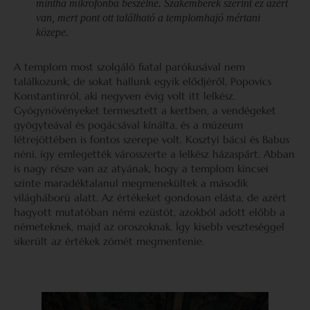
mintha mikrofonba beszélne. Szakemberek szerint ez azért
van, mert pont ott található a templomhajó mértani
közepe.
A templom most szolgáló fiatal parókusával nem
találkozunk, de sokat hallunk egyik elődjéről, Popovics
Konstantinról, aki negyven évig volt itt lelkész.
Gyógynövényeket termesztett a kertben, a vendégeket
gyógyteával és pogácsával kínálta, és a múzeum
létrejöttében is fontos szerepe volt. Kosztyi bácsi és Babus
néni, így emlegették városszerte a lelkész házaspárt. Abban
is nagy része van az atyának, hogy a templom kincsei
szinte maradéktalanul megmenekültek a második
világháború alatt. Az értékeket gondosan elásta, de azért
hagyott mutatóban némi ezüstöt, azokból adott előbb a
németeknek, majd az oroszoknak. Így kisebb veszteséggel
sikerült az értékek zömét megmentenie.