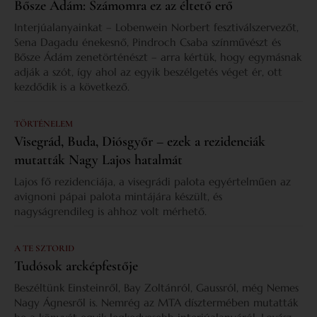
Bősze Ádám: Számomra ez az éltető erő
Interjúalanyainkat – Lobenwein Norbert fesztiválszervezőt,
Sena Dagadu énekesnő, Pindroch Csaba színművészt és
Bősze Ádám zenetörténészt – arra kértük, hogy egymásnak
adják a szót, így ahol az egyik beszélgetés véget ér, ott
kezdődik is a következő.
TÖRTÉNELEM
Visegrád, Buda, Diósgyőr – ezek a rezidenciák
mutatták Nagy Lajos hatalmát
Lajos fő rezidenciája, a visegrádi palota egyértelműen az
avignoni pápai palota mintájára készült, és
nagyságrendileg is ahhoz volt mérhető.
A TE SZTORID
Tudósok arcképfestője
Beszéltünk Einsteinről, Bay Zoltánról, Gaussról, még Nemes
Nagy Ágnesről is. Nemrég az MTA dísztermében mutatták