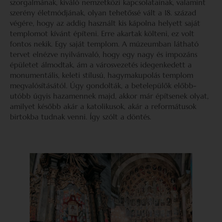
szorgalmának, kiváló nemzetközi kapcsolatainak, valamint
szerény életmódjának, olyan tehetőssé vált a 18. század
végére, hogy az addig használt kis kápolna helyett saját
templomot kívánt építeni. Erre akartak költeni, ez volt
fontos nekik. Egy saját templom. A múzeumban látható
tervet elnézve nyilvánvaló, hogy egy nagy és impozáns
épületet álmodtak, ám a városvezetés idegenkedett a
monumentális, keleti stílusú, hagymakupolás templom
megvalósításától. Úgy gondolták, a betelepülők előbb-
utóbb úgyis hazamennek majd, akkor már építsenek olyat,
amilyet később akár a katolikusok, akár a reformátusok
birtokba tudnak venni. Így szólt a döntés.