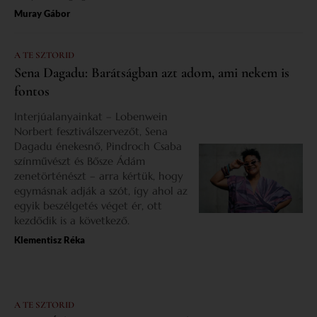
Muray Gábor
A TE SZTORID
Sena Dagadu: Barátságban azt adom, ami nekem is
fontos
Interjúalanyainkat – Lobenwein
Norbert fesztiválszervezőt, Sena
Dagadu énekesnő, Pindroch Csaba
színművészt és Bősze Ádám
zenetörténészt – arra kértük, hogy
egymásnak adják a szót, így ahol az
egyik beszélgetés véget ér, ott
kezdődik is a következő.
Klementisz Réka
A TE SZTORID