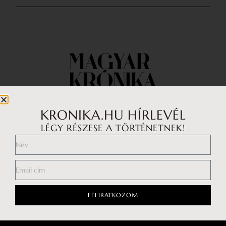
KRONIKA.HU HÍRLEVÉL
LÉGY RÉSZESE A TÖRTÉNETNEK!
Impresszum
Médiaajánlat
Általános Szerződési Feltételek
Adatkezelési tájékoztató
FELIRATKOZOM
Hozzászólási szabályzat