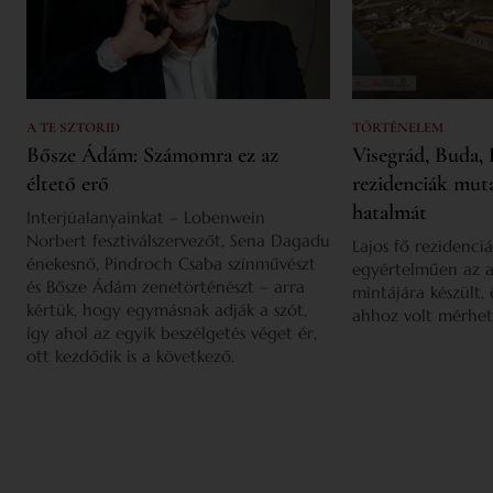
A TE SZTORID
TÖRTÉNELEM
Bősze Ádám: Számomra ez az
Visegrád, Buda, 
éltető erő
rezidenciák mut
hatalmát
Interjúalanyainkat – Lobenwein
Norbert fesztiválszervezőt, Sena Dagadu
Lajos fő rezidenciá
énekesnő, Pindroch Csaba színművészt
egyértelműen az a
és Bősze Ádám zenetörténészt – arra
mintájára készült,
kértük, hogy egymásnak adják a szót,
ahhoz volt mérhet
így ahol az egyik beszélgetés véget ér,
ott kezdődik is a következő.