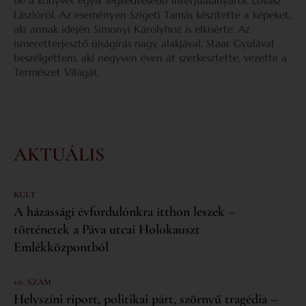
be a könyvét egyik legkedvesebb interjúalanyáról, Lovász
Lászlóról. Az eseményen Szigeti Tamás készítette a képeket,
aki annak idején Simonyi Károlyhoz is elkísérte. Az
ismeretterjesztő újságírás nagy alakjával, Staar Gyulával
beszélgettem, aki negyven éven át szerkesztette, vezette a
Természet Világát.
AKTUÁLIS
KULT
A házassági évfordulónkra itthon leszek –
történetek a Páva utcai Holokauszt
Emlékközpontból
116. SZÁM
Helyszíni riport, politikai párt, szörnyű tragédia –