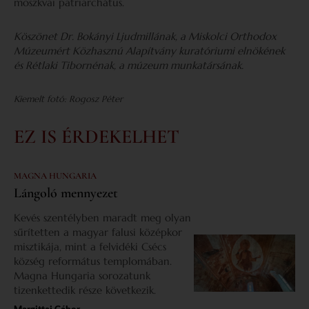
moszkvai patriarchátus.
Köszönet Dr. Bokányi Ljudmillának, a Miskolci Orthodox
Múzeumért Közhasznú Alapítvány kuratóriumi elnökének
és Rétlaki Tibornénak, a múzeum munkatársának.
Kiemelt fotó: Rogosz Péter
EZ IS ÉRDEKELHET
MAGNA HUNGARIA
Lángoló mennyezet
Kevés szentélyben maradt meg olyan
sűrítetten a magyar falusi középkor
misztikája, mint a felvidéki Csécs
község református templomában.
Magna Hungaria sorozatunk
tizenkettedik része következik.
Margittai Gábor