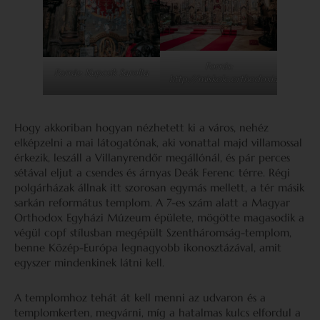
Forrás:
Forrás: Kupcsik Sarolta
http://miskolc.orthodoxia.org/
Hogy akkoriban hogyan nézhetett ki a város, nehéz
elképzelni a mai látogatónak, aki vonattal majd villamossal
érkezik, leszáll a Villanyrendőr megállónál, és pár perces
sétával eljut a csendes és árnyas Deák Ferenc térre. Régi
polgárházak állnak itt szorosan egymás mellett, a tér másik
sarkán református templom. A 7-es szám alatt a Magyar
Orthodox Egyházi Múzeum épülete, mögötte magasodik a
végül copf stílusban megépült Szentháromság-templom,
benne Közép-Európa legnagyobb ikonosztázával, amit
egyszer mindenkinek látni kell.
A templomhoz tehát át kell menni az udvaron és a
templomkerten, megvárni, míg a hatalmas kulcs elfordul a