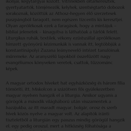
ikonjai, kegytárgyai között. Vitrinekben oltárkeresztek,
gyertyatartók, tömjénezők, kelyhek, szentségtartó dobozok
sorakoznak, közöttük az Athosz-hegyen élő szerzetesek
puszpángból faragott, nem egészen tízcentis kis keresztjei.
Olyan aprólékosak ezek a faragások, hogy a mintájuk –
bibliai jelenetek – kinagyítva is láthatóak a tárlók felett.
Liturgikus ruhák, textilek, vékony ezüstszállal aprólékosan
hímzett gyönyörű kézimunkák is vannak itt, legtöbbjük a
konstantinápolyi Zuzana leánynevelő intézet tanulóinak
műremeke. Az aranyszélű lapokból összefűzött nagy
evangéliumos könyveken veretek, csattok, tűzzománc
képek.
A magyar ortodox híveket hat egyházközség és három fília
tömöríti, itt, Miskolcon a százötven fős gyülekezetben
magyar nyelven hangzik el a liturgia. Amikor ugyanis a
görögök a második világháború után visszamentek a
hazájukba, az itt maradt magyar, bolgár, orosz és szerb
hívek közös nyelve a magyar volt. Az alapítók iránti
tiszteletből a liturgián egy passzus mindig görögül hangzik
el, egy pedig oroszul, mert a hitközség főhatósága a