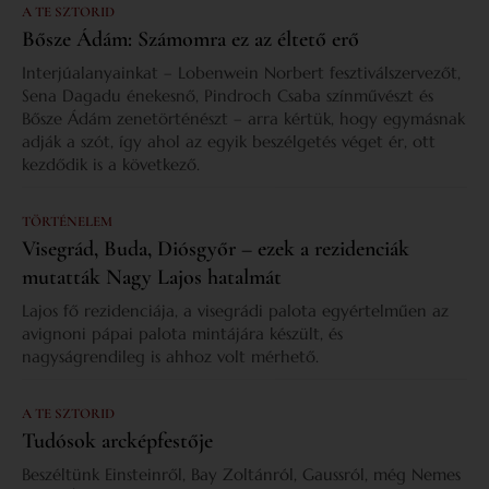
A TE SZTORID
Bősze Ádám: Számomra ez az éltető erő
Interjúalanyainkat – Lobenwein Norbert fesztiválszervezőt,
Sena Dagadu énekesnő, Pindroch Csaba színművészt és
Bősze Ádám zenetörténészt – arra kértük, hogy egymásnak
adják a szót, így ahol az egyik beszélgetés véget ér, ott
kezdődik is a következő.
TÖRTÉNELEM
Visegrád, Buda, Diósgyőr – ezek a rezidenciák
mutatták Nagy Lajos hatalmát
Lajos fő rezidenciája, a visegrádi palota egyértelműen az
avignoni pápai palota mintájára készült, és
nagyságrendileg is ahhoz volt mérhető.
A TE SZTORID
Tudósok arcképfestője
Beszéltünk Einsteinről, Bay Zoltánról, Gaussról, még Nemes