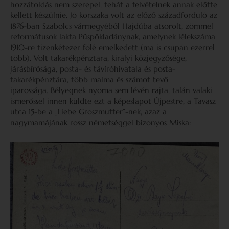
hozzátoldás nem szerepel, tehát a felvételnek annak előtte
kellett készülnie. Jó korszaka volt az előző századforduló az
1876-ban Szabolcs vármegyéből Hajdúba átsorolt, zömmel
reformátusok lakta Püspökladánynak, amelynek lélekszáma
1910-re tizenkétezer fölé emelkedett (ma is csupán ezerrel
több). Volt takarékpénztára, királyi közjegyzősége,
járásbírósága, posta- és távíróhivatala és posta-
takarékpénztára, több malma és számot tevő
iparossága. Bélyegnek nyoma sem lévén rajta, talán valaki
ismerőssel innen küldte ezt a képeslapot Újpestre, a Tavasz
utca 15-be a „Liebe Groszmutter”-nek, azaz a
nagymamájának rossz németséggel bizonyos Miska: