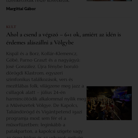
tizenkettedik része következik.
Margittai Gábor
KULT
Ahol a csend a végszó – 6+1 ok, amiért az idén is
érdemes alászállni a Völgybe
Kispál és a Borz, Kollár-Klemencz,
Góbé, Parno Graszt és a nagyágyú:
José González. Újra fénybe boruló
dörögdi Klastrom, egyszeri
szimfonikus találkozások, vers és
mezítlábas folk, világzene meg jazz a
csillagok alatt – július 24-én
harmincötödik alkalommal nyílik meg
a Művészetek Völgye. De Kapolcs,
Taliándörögd és Vigántpetend igazi
programja most sem fér el a
műsorfüzetben: leginkább a
patakparton, a kapolcsi szigete vagy
az öreg hídon és az udvarok mélyén