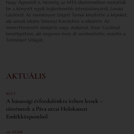
Nagy Ágnesről is. Nemrég az MTA dísztermében mutatták
be a könyvét egyik legkedvesebb interjúalanyáról, Lovász
Lászlóról. Az eseményen Szigeti Tamás készítette a képeket,
aki annak idején Simonyi Károlyhoz is elkísérte. Az
ismeretterjesztő újságírás nagy alakjával, Staar Gyulával
beszélgettem, aki negyven éven át szerkesztette, vezette a
Természet Világát.
AKTUÁLIS
KULT
A házassági évfordulónkra itthon leszek –
történetek a Páva utcai Holokauszt
Emlékközpontból
116. SZÁM