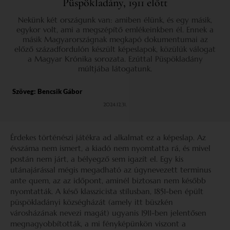
Püspökladány, 1911 előtt
Nekünk két országunk van: amiben élünk, és egy másik,
egykor volt, ami a megszépítő emlékeinkben él. Ennek a
másik Magyarországnak megkapó dokumentumai az
előző századfordulón készült képeslapok, közülük válogat
a Magyar Krónika sorozata. Ezúttal Püspökladány
múltjába látogatunk.
Szöveg:
Bencsik Gábor
2024.12.31.
Érdekes történészi játékra ad alkalmat ez a képeslap. Az
évszáma nem ismert, a kiadó nem nyomtatta rá, és mivel
postán nem járt, a bélyegző sem igazít el. Egy kis
utánajárással mégis megadható az úgynevezett terminus
ante quem, az az időpont, aminél biztosan nem később
nyomtatták. A késő klasszicista stílusban, 1851-ben épült
püspökladányi községházát (amely itt büszkén
városházának nevezi magát) ugyanis 1911-ben jelentősen
megnagyobbították, a mi fényképünkön viszont a