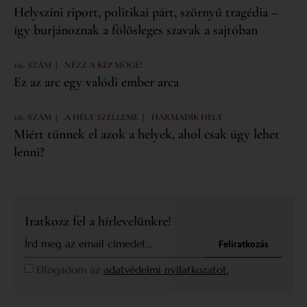
Helyszíni riport, politikai párt, szörnyű tragédia –
így burjánoznak a fölösleges szavak a sajtóban
|
116. SZÁM
NÉZZ A KÉP MÖGÉ!
Ez az arc egy valódi ember arca
|
|
116. SZÁM
A HELY SZELLEME
HARMADIK HELY
Miért tűnnek el azok a helyek, ahol csak úgy lehet
lenni?
Iratkozz fel a hírlevelünkre!
Feliratkozás
Elfogadom az
adatvédelmi nyilatkozatot.