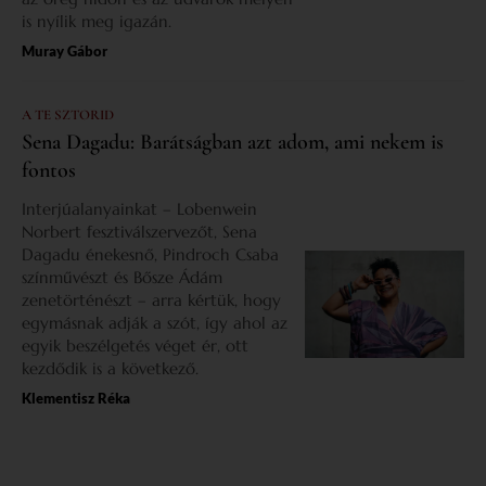
is nyílik meg igazán.
Muray Gábor
A TE SZTORID
Sena Dagadu: Barátságban azt adom, ami nekem is
fontos
Interjúalanyainkat – Lobenwein
Norbert fesztiválszervezőt, Sena
Dagadu énekesnő, Pindroch Csaba
színművészt és Bősze Ádám
zenetörténészt – arra kértük, hogy
egymásnak adják a szót, így ahol az
egyik beszélgetés véget ér, ott
kezdődik is a következő.
Klementisz Réka