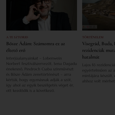
A TE SZTORID
TÖRTÉNELEM
Bősze Ádám: Számomra ez az
Visegrád, Buda, 
éltető erő
rezidenciák mut
hatalmát
Interjúalanyainkat – Lobenwein
Norbert fesztiválszervezőt, Sena Dagadu
Lajos fő rezidenciá
énekesnő, Pindroch Csaba színművészt
egyértelműen az a
és Bősze Ádám zenetörténészt – arra
mintájára készült,
kértük, hogy egymásnak adják a szót,
ahhoz volt mérhet
így ahol az egyik beszélgetés véget ér,
ott kezdődik is a következő.