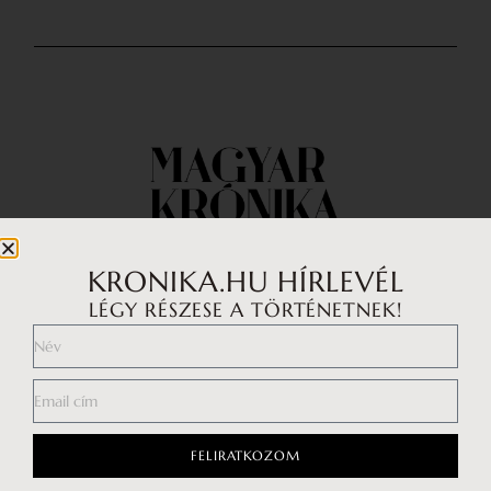
KRONIKA.HU HÍRLEVÉL
LÉGY RÉSZESE A TÖRTÉNETNEK!
Impresszum
Médiaajánlat
Általános Szerződési Feltételek
Adatkezelési tájékoztató
FELIRATKOZOM