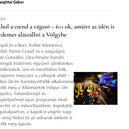
rgittai Gábor
ULT
hol a csend a végszó – 6+1 ok, amiért az idén is
rdemes alászállni a Völgybe
ispál és a Borz, Kollár-Klemencz,
óbé, Parno Graszt és a nagyágyú:
osé González. Újra fénybe boruló
örögdi Klastrom, egyszeri szimfonikus
lálkozások, vers és mezítlábas folk,
ilágzene meg jazz a csillagok alatt –
úlius 24-én harmincötödik alkalommal
yílik meg a Művészetek Völgye. De
apolcs, Taliándörögd és
igántpetend igazi programja most
em fér el a műsorfüzetben: leginkább
 patakparton, a kapolcsi szigete vagy
z öreg hídon és az udvarok mélyén is
yílik meg igazán.