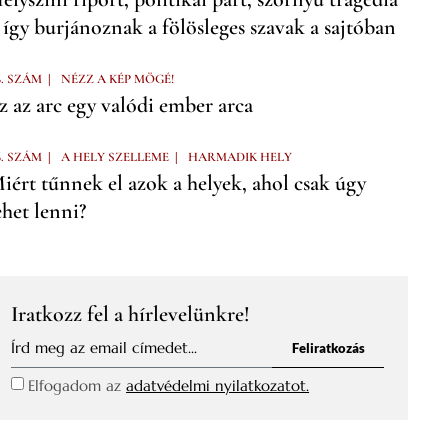
 így burjánoznak a fölösleges szavak a sajtóban
|
6. SZÁM
NÉZZ A KÉP MÖGÉ!
z az arc egy valódi ember arca
|
|
6. SZÁM
A HELY SZELLEME
HARMADIK HELY
iért tűnnek el azok a helyek, ahol csak úgy
ehet lenni?
Iratkozz fel a hírlevelünkre!
Feliratkozás
Elfogadom az
adatvédelmi nyilatkozatot.