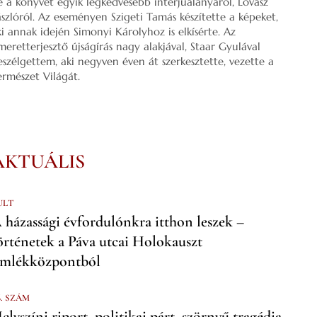
e a könyvét egyik legkedvesebb interjúalanyáról, Lovász
ászlóról. Az eseményen Szigeti Tamás készítette a képeket,
ki annak idején Simonyi Károlyhoz is elkísérte. Az
smeretterjesztő újságírás nagy alakjával, Staar Gyulával
eszélgettem, aki negyven éven át szerkesztette, vezette a
ermészet Világát.
AKTUÁLIS
ULT
 házassági évfordulónkra itthon leszek –
örténetek a Páva utcai Holokauszt
mlékközpontból
6. SZÁM
elyszíni riport, politikai párt, szörnyű tragédia