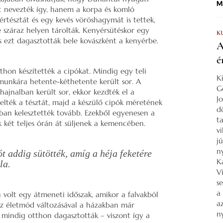
Ma
zt nevezték így, hanem a korpa és komló
rtésztát és egy kevés vöröshagymát is tettek,
 száraz helyen tárolták. Kenyérsütéskor egy
K
és ezt dagasztották bele kovászként a kenyérbe.
A
é
thon készítették a cipókat. Mindig egy teli
K
munkára hetente-kéthetente került sor. A
G
hajnalban került sor, ekkor kezdték el a
J
elték a tésztát, majd a készülő cipók méretének
d
ban kelesztették tovább. Ezekből egyenesen a
ta
 két teljes órán át süljenek a kemencében.
v
j
n
t addig sütötték, amíg a héja feketére
K
la.
V
s
a
 volt egy átmeneti időszak, amikor a falvakból
a
Az életmód változásával a házakban már
n
 mindig otthon dagasztották – viszont így a