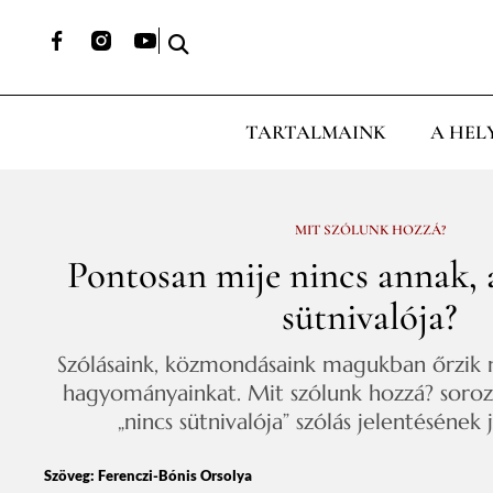
TARTALMAINK
A HEL
MIT SZÓLUNK HOZZÁ?
Pontosan mije nincs annak, 
sütnivalója?
Szólásaink, közmondásaink magukban őrzik n
hagyományainkat. Mit szólunk hozzá? soroz
„nincs sütnivalója” szólás jelentésének 
Szöveg:
Ferenczi-Bónis Orsolya