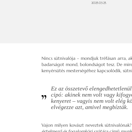
2025.03.25.
Nincs sütnivalója – mondjuk tréfásan arra, ak
badarságot mond, bolondságot tesz. De mire
kenyérsütés mesterségéhez kapcsolódik, sütn
Ez az összetevő elengedhetetlenü
cipó: akinek nem volt vagy kifogy
kenyeret – vagyis nem volt elég kö
elvégezze azt, amivel megbízták.
Vajon milyen kovászt neveztek sütnivalónak
értelmező és fogalomköri szótára
című munká