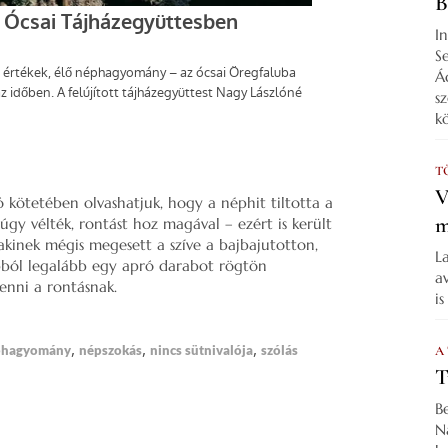
B
I
S
Á
s
k
T
V
ó kötetében olvashatjuk, hogy a néphit tiltotta a
m
úgy vélték, rontást hoz magával – ezért is került
lakinek mégis megesett a szíve a bajbajutotton,
L
bból legalább egy apró darabot rögtön
a
venni a rontásnak.
i
,
,
,
phagyomány
népszokás
nincs sütnivalója
szólás
A
T
B
N