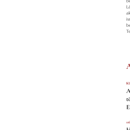
b
L
a
i
b
T
K
A
t
E
11
H