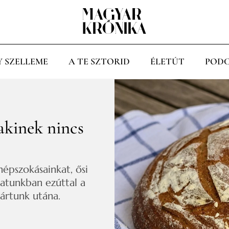
Y SZELLEME
A TE SZTORID
ÉLETÚT
PODC
akinek nincs
épszokásainkat, ősi
atunkban ezúttal a
jártunk utána.