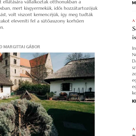
t ellátására vállalkoztak otthonukban a
M
sban, mert kisgyermekük, idős hozzátartozójuk
st, volt viszont kemencéjük, így meg tudták
szakot eleveníti fel a sütőasszony korhűen
A
n.
S
i
I
N
D
s
z
e
e
k
K
A