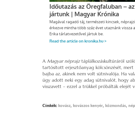
A
Magyar néprajz
táplálkozáskultúráról szól
tartósított erjesztőanyag kölcsönzését, mert 
bajba az, akinek nem volt sütnivalója. Ha va
úgy adott neki egy adag sütnivalót, hogy a
visszavett – ezzel a trükkel próbálták elejét 
,
,
,
Címkék:
kovász
kovászos kenyér
közmondás
né