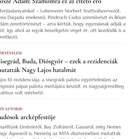
ősze Ádám: Számomra ez az éltető erő
nterjúalanyainkat – Lobenwein Norbert fesztiválszervezőt,
ena Dagadu énekesnő, Pindroch Csaba színművészt és Bősze
dám zenetörténészt – arra kértük, hogy egymásnak adják a
zót, így ahol az egyik beszélgetés véget ér, ott kezdődik is a
övetkező.
ÖRTÉNELEM
isegrád, Buda, Diósgyőr – ezek a rezidenciák
utatták Nagy Lajos hatalmát
ajos fő rezidenciája, a visegrádi palota egyértelműen az
vignoni pápai palota mintájára készült, és nagyságrendileg
s ahhoz volt mérhető.
 TE SZTORID
udósok arcképfestője
eszéltünk Einsteinről, Bay Zoltánról, Gaussról, még Nemes
agy Ágnesről is. Nemrég az MTA dísztermében mutatták