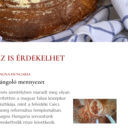
EZ IS ÉRDEKELHET
AGNA HUNGARIA
ángoló mennyezet
evés szentélyben maradt meg olyan
űrítetten a magyar falusi középkor
isztikája, mint a felvidéki Csécs
özség református templomában.
agna Hungaria sorozatunk
izenkettedik része következik.