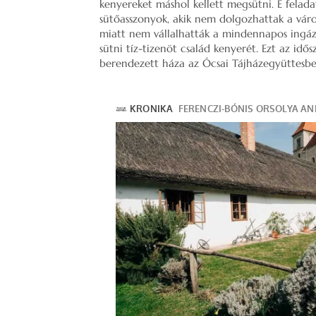
kenyereket máshol kellett megsütni. E felada
sütőasszonyok, akik nem dolgozhattak a váro
miatt nem vállalhatták a mindennapos ingázá
sütni tíz-tizenöt család kenyerét. Ezt az idő
berendezett háza az Ócsai Tájházegyüttesbe