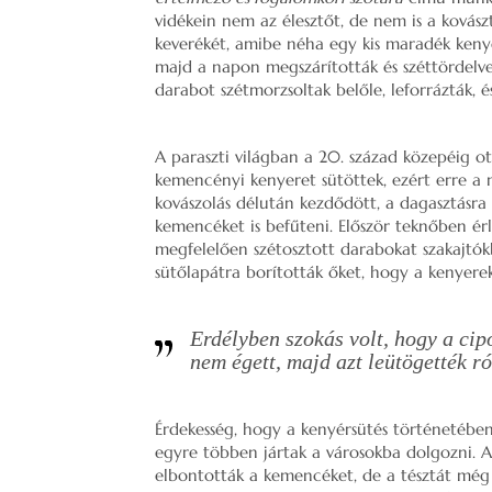
vidékein nem az élesztőt, de nem is a kovás
keverékét, amibe néha egy kis maradék kenyé
majd a napon megszárították és széttördelve
darabot szétmorzsoltak belőle, leforrázták, 
A paraszti világban a 20. század közepéig ot
kemencényi kenyeret sütöttek, ezért erre a 
kovászolás délután kezdődött, a dagasztásra 
kemencéket is befűteni. Először teknőben érl
megfelelően szétosztott darabokat szakajtók
sütőlapátra borították őket, hogy a kenyerek
Erdélyben szokás volt, hogy a cipó
nem égett, majd azt leütögették ró
Érdekesség, hogy a kenyérsütés történetében
egyre többen jártak a városokba dolgozni. 
elbontották a kemencéket, de a tésztát még