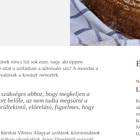
inek nincs túl sok esze, vagy aki éppen
 utal a szólásban a sütnivaló szó? A mondás a
ivalónak a kovászt nevezték.
M
L
l szükséges ahhoz, hogy megkeljen a
ott belőle, az nem tudta megsütni a
K
rültekintő, előrelátó, figyelmes, hogy
s
m
k
M
? Bárdosi Vilmos
Magyar szólások, közmondások
t
jában olvashatjuk, hogy Dunántúl nyugati