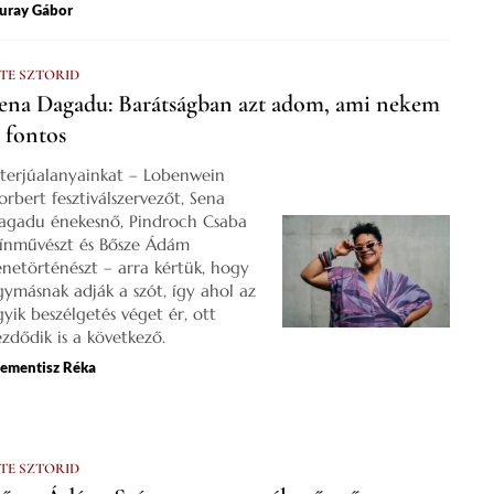
uray Gábor
 TE SZTORID
ena Dagadu: Barátságban azt adom, ami nekem
s fontos
nterjúalanyainkat – Lobenwein
orbert fesztiválszervezőt, Sena
agadu énekesnő, Pindroch Csaba
zínművészt és Bősze Ádám
enetörténészt – arra kértük, hogy
gymásnak adják a szót, így ahol az
gyik beszélgetés véget ér, ott
ezdődik is a következő.
lementisz Réka
 TE SZTORID