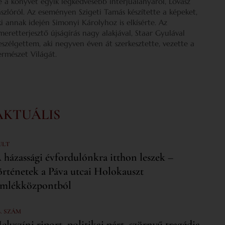
e a könyvét egyik legkedvesebb interjúalanyáról, Lovász
ászlóról. Az eseményen Szigeti Tamás készítette a képeket,
ki annak idején Simonyi Károlyhoz is elkísérte. Az
smeretterjesztő újságírás nagy alakjával, Staar Gyulával
eszélgettem, aki negyven éven át szerkesztette, vezette a
ermészet Világát.
AKTUÁLIS
ULT
 házassági évfordulónkra itthon leszek –
örténetek a Páva utcai Holokauszt
mlékközpontból
6. SZÁM
elyszíni riport, politikai párt, szörnyű tragédia