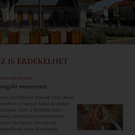
EZ IS ÉRDEKELHET
AGNA HUNGARIA
ángoló mennyezet
evés szentélyben maradt meg olyan
űrítetten a magyar falusi középkor
isztikája, mint a felvidéki Csécs
özség református templomában.
agna Hungaria sorozatunk
izenkettedik része következik.