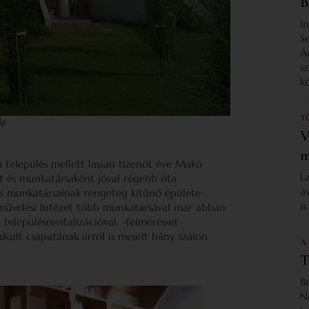
B
I
S
Á
s
k
T
la
V
m
b település mellett lassan tizenöt éve Makó
L
t és munkatársaként jóval régebb óta
a
s munkatársainak rengeteg kitűnő épülete
i
művelési Intézet több munkatársával már abban
 településrevitalizációval, -felméréssel
taKult csapatának arról is mesélt hány szálon
A
T
B
N