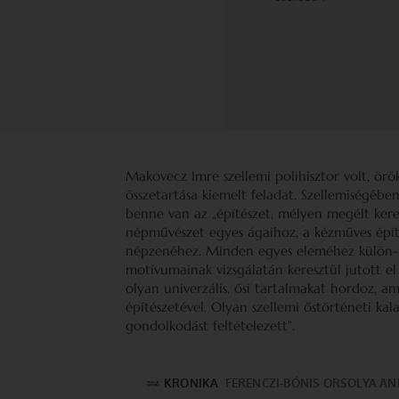
Makovecz Imre szellemi polihisztor volt, örö
összetartása kiemelt feladat. Szellemiségéb
benne van az „építészet, mélyen megélt keres
népművészet egyes ágaihoz, a kézműves építé
népzenéhez. Minden egyes eleméhez külön-kü
motívumainak vizsgálatán keresztül jutott el
olyan univerzális, ősi tartalmakat hordoz, 
építészetével. Olyan szellemi őstörténeti kal
gondolkodást feltételezett”.