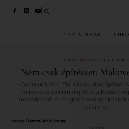
TARTALMAINK
A HEL
MAGYAR KRÓNIKA × PAJTAKULT-VIDE
Nem csak építészet: Makov
Csernyus Lőrinc Ybl Miklós-díjas építész,
makoveczi szellemiségről és a Kossuth-dí
működéséről és meghatározó épületeiről m
stábjának.
Szöveg:
Ferenczi-Bónis Orsolya
2025.02.07.