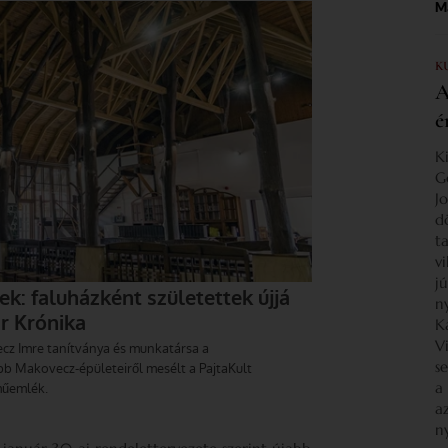
Ma
K
A
é
K
G
J
d
ta
v
j
n
K
V
s
a
a
n