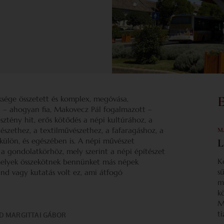
ksége összetett és komplex, megóvása,
en – ahogyan fia, Makovecz Pál fogalmazott –
ztény hit, erős kötődés a népi kultúrához, a
szethez, a textilművészethez, a fafaragáshoz, a
M
lön, és egészében is. A népi művészet
L
 a gondolatkörhöz, mely szerint a népi építészet
K
amelyek összekötnek bennünket más népek
s
and vagy kutatás volt ez, ami átfogó
m
k
M
t