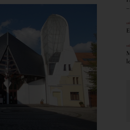
–
11
E
11
M
l