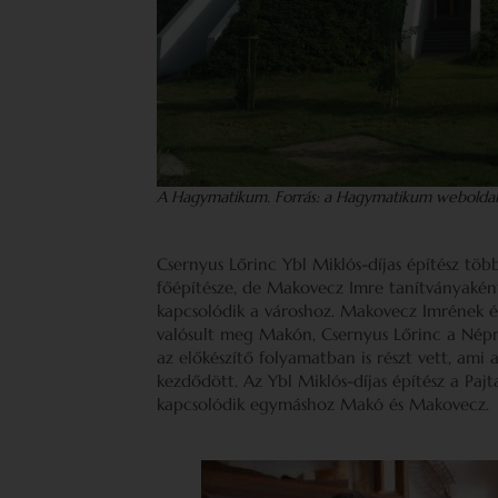
A Hagymatikum. Forrás: a Hagymatikum webolda
Csernyus Lőrinc Ybl Miklós-díjas építész töb
főépítésze, de Makovecz Imre tanítványakén
kapcsolódik a városhoz. Makovecz Imrének é
valósult meg Makón, Csernyus Lőrinc a Nép
az előkészítő folyamatban is részt vett, ami a
kezdődött. Az Ybl Miklós-díjas építész a Paj
kapcsolódik egymáshoz Makó és Makovecz.