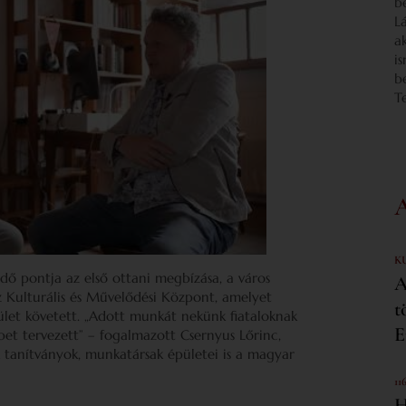
b
L
a
i
b
T
K
 pontja az első ottani megbízása, a város
A
 Kulturális és Művelődési Központ, amelyet
t
et követett. „Adott munkát nekünk fiataloknak
E
bbet tervezett” – fogalmazott Csernyus Lőrinc,
A tanítványok, munkatársak épületei is a magyar
11
H