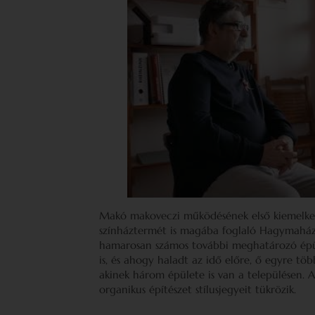
Makó makoveczi működésének első kiemelkedő
színháztermét is magába foglaló Hagymaház
hamarosan számos további meghatározó épül
is, és ahogy haladt az idő előre, ő egyre tö
akinek három épülete is van a településen. 
organikus építészet stílusjegyeit tükrözik.