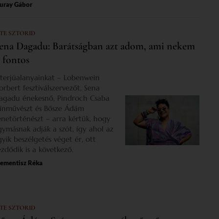
uray Gábor
 TE SZTORID
ena Dagadu: Barátságban azt adom, ami nekem
s fontos
nterjúalanyainkat – Lobenwein
orbert fesztiválszervezőt, Sena
agadu énekesnő, Pindroch Csaba
zínművészt és Bősze Ádám
enetörténészt – arra kértük, hogy
gymásnak adják a szót, így ahol az
gyik beszélgetés véget ér, ott
ezdődik is a következő.
lementisz Réka
 TE SZTORID