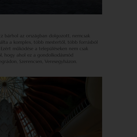
cz bárhol az országban dolgozott, nemcsak
ta a komplex, több mestertől, több forrásból
i. Ezért működése a településeken nem csak
bból, hogy ahol ez a gondolkodásmód
egrádon, Szerencsen, Veresegyházon.