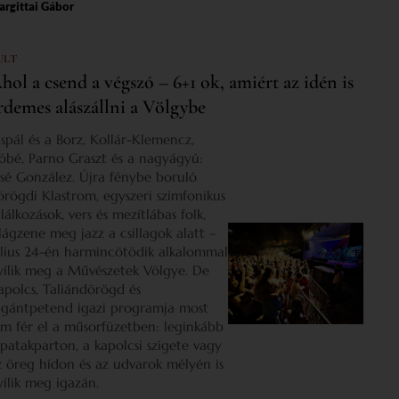
rgittai Gábor
ULT
hol a csend a végszó – 6+1 ok, amiért az idén is
rdemes alászállni a Völgybe
ispál és a Borz, Kollár-Klemencz,
óbé, Parno Graszt és a nagyágyú:
osé González. Újra fénybe boruló
örögdi Klastrom, egyszeri szimfonikus
lálkozások, vers és mezítlábas folk,
ilágzene meg jazz a csillagok alatt –
úlius 24-én harmincötödik alkalommal
yílik meg a Művészetek Völgye. De
apolcs, Taliándörögd és
igántpetend igazi programja most
em fér el a műsorfüzetben: leginkább
 patakparton, a kapolcsi szigete vagy
z öreg hídon és az udvarok mélyén is
yílik meg igazán.