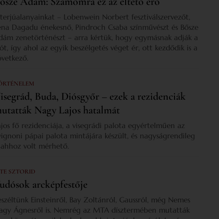
ősze Ádám: Számomra ez az éltető erő
nterjúalanyainkat – Lobenwein Norbert fesztiválszervezőt,
ena Dagadu énekesnő, Pindroch Csaba színművészt és Bősze
dám zenetörténészt – arra kértük, hogy egymásnak adják a
zót, így ahol az egyik beszélgetés véget ér, ott kezdődik is a
övetkező.
ÖRTÉNELEM
isegrád, Buda, Diósgyőr – ezek a rezidenciák
utatták Nagy Lajos hatalmát
ajos fő rezidenciája, a visegrádi palota egyértelműen az
vignoni pápai palota mintájára készült, és nagyságrendileg
s ahhoz volt mérhető.
 TE SZTORID
udósok arcképfestője
eszéltünk Einsteinről, Bay Zoltánról, Gaussról, még Nemes
agy Ágnesről is. Nemrég az MTA dísztermében mutatták