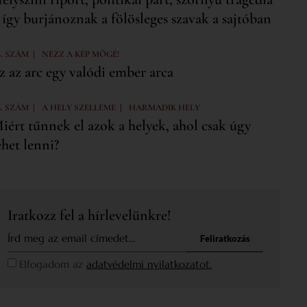
 így burjánoznak a fölösleges szavak a sajtóban
|
6. SZÁM
NÉZZ A KÉP MÖGÉ!
z az arc egy valódi ember arca
|
|
6. SZÁM
A HELY SZELLEME
HARMADIK HELY
iért tűnnek el azok a helyek, ahol csak úgy
ehet lenni?
Iratkozz fel a hírlevelünkre!
Feliratkozás
Elfogadom az
adatvédelmi nyilatkozatot.