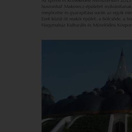
Az Építési és Közlekedési Minisztérium 2025.
huszonhat Makovecz-épületet nyilvánítanak 
megőrzése és gyarapítása során az egyik min
Ezek közül öt makói épület: a bölcsőde, a b
Hagymaház Kulturális és Művelődési Közpo