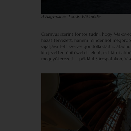
A Hagymaház. Forrás: Wikimédia
Csernyus szerint fontos tudni, hogy Makove
házat tervezett, hanem mindenhol megpróbál
sajátjává tett szerves gondolkodást is átadn
kifejezetten építészetet jelent, ezt látni a
meggyökerezett – például Sárospatakon, Vis