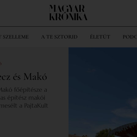
Y SZELLEME
A TE SZTORID
ÉLETÚT
PODC
Ó
ecz és Makó
 Makó főépítésze a
jas építész makói
esélt a PajtaKult