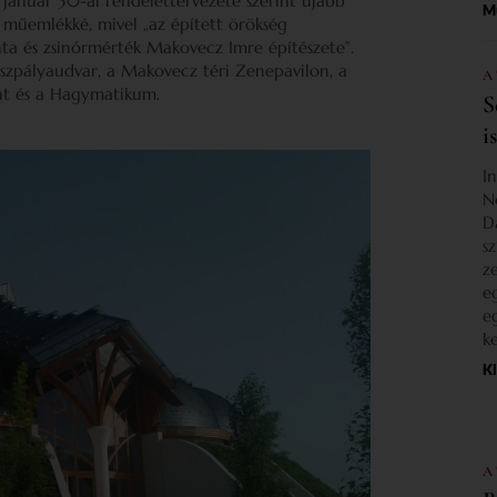
 január 30-ai rendelettervezete szerint újabb
M
műemlékké, mivel „az épített örökség
ta és zsinórmérték Makovecz Imre építészete”.
uszpályaudvar, a Makovecz téri Zenepavilon, a
A
nt és a Hagymatikum.
S
i
I
N
D
s
z
e
e
k
K
A