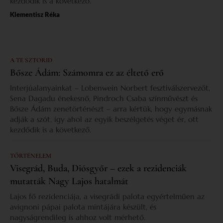
kezdődik is a következő.
Klementisz Réka
A TE SZTORID
Bősze Ádám: Számomra ez az éltető erő
Interjúalanyainkat – Lobenwein Norbert fesztiválszervezőt,
Sena Dagadu énekesnő, Pindroch Csaba színművészt és
Bősze Ádám zenetörténészt – arra kértük, hogy egymásnak
adják a szót, így ahol az egyik beszélgetés véget ér, ott
kezdődik is a következő.
TÖRTÉNELEM
Visegrád, Buda, Diósgyőr – ezek a rezidenciák
mutatták Nagy Lajos hatalmát
Lajos fő rezidenciája, a visegrádi palota egyértelműen az
avignoni pápai palota mintájára készült, és
nagyságrendileg is ahhoz volt mérhető.