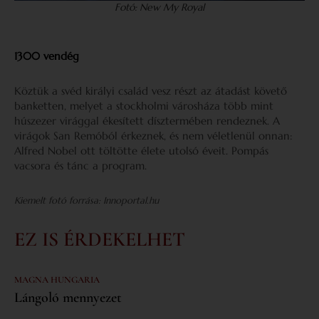
Fotó: New My Royal
1300 vendég
Köztük a svéd királyi család vesz részt az átadást követő
banketten, melyet a stockholmi városháza több mint
húszezer virággal ékesített dísztermében rendeznek. A
virágok San Remóból érkeznek, és nem véletlenül onnan:
Alfred Nobel ott töltötte élete utolsó éveit. Pompás
vacsora és tánc a program.
Kiemelt fotó forrása: Innoportal.hu
EZ IS ÉRDEKELHET
MAGNA HUNGARIA
Lángoló mennyezet