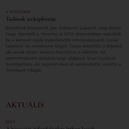
A TE SZTORID
Tudósok arcképfestője
Beszéltünk Einsteinről, Bay Zoltánról, Gaussról, még Nemes
Nagy Ágnesről is. Nemrég az MTA dísztermében mutatták
be a könyvét egyik legkedvesebb interjúalanyáról, Lovász
Lászlóról. Az eseményen Szigeti Tamás készítette a képeket,
aki annak idején Simonyi Károlyhoz is elkísérte. Az
ismeretterjesztő újságírás nagy alakjával, Staar Gyulával
beszélgettem, aki negyven éven át szerkesztette, vezette a
Természet Világát.
AKTUÁLIS
KULT