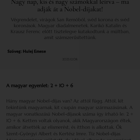
Nagy nap, kis és nagy számokkal leírva – ma
adják át a Nobel-díjakat!
Végrendelet, virágok San Remóból, svéd korona és svéd
koronások. Magyar diadalmenetek. Karikó Katalin és
Krausz Ferenc előtt tisztelegve kutakodtunk a múltban,
amit számszerűsítettünk.
Szöveg:
Hulej Emese
2023.12.08.
A magyar egyenlet: 2 + 10 + 6
Hány magyar Nobel-díjas van? Az attól függ. Attól, kit
tekintünk magyarnak, kit csupán magyar származásúnak. A
magyar vonatkozású Nobel-díjasok száma így írható le: 2 +
10 + 6. Ketten voltak olyanok, akik Magyarországon éltek,
amikor átvették az elismerést, és itthon is alkottak. Ők
Szent-Györgyi Albert és Kertész Imre. Tíz Nobel-díjas