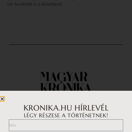
ott kezdődik is a következő.
KRONIKA.HU HÍRLEVÉL
LÉGY RÉSZESE A TÖRTÉNETNEK!
Impresszum
Médiaajánlat