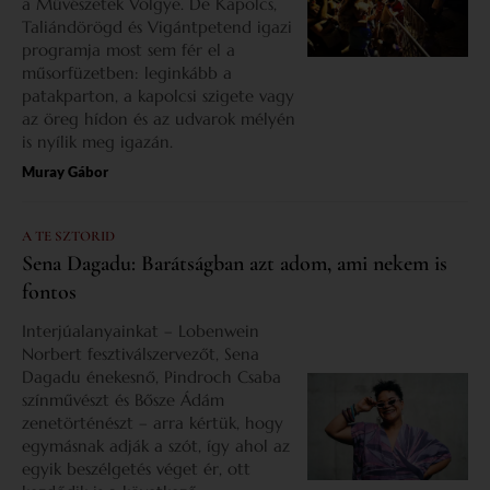
a Művészetek Völgye. De Kapolcs,
Taliándörögd és Vigántpetend igazi
programja most sem fér el a
műsorfüzetben: leginkább a
patakparton, a kapolcsi szigete vagy
az öreg hídon és az udvarok mélyén
is nyílik meg igazán.
Muray Gábor
A TE SZTORID
Sena Dagadu: Barátságban azt adom, ami nekem is
fontos
Interjúalanyainkat – Lobenwein
Norbert fesztiválszervezőt, Sena
Dagadu énekesnő, Pindroch Csaba
színművészt és Bősze Ádám
zenetörténészt – arra kértük, hogy
egymásnak adják a szót, így ahol az
egyik beszélgetés véget ér, ott