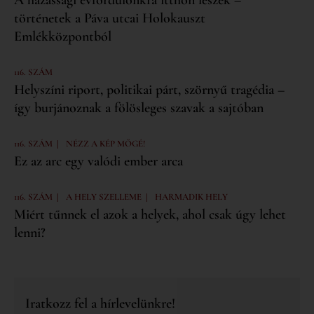
A házassági évfordulónkra itthon leszek –
történetek a Páva utcai Holokauszt
Emlékközpontból
116. SZÁM
Helyszíni riport, politikai párt, szörnyű tragédia –
így burjánoznak a fölösleges szavak a sajtóban
|
116. SZÁM
NÉZZ A KÉP MÖGÉ!
Ez az arc egy valódi ember arca
|
|
116. SZÁM
A HELY SZELLEME
HARMADIK HELY
Miért tűnnek el azok a helyek, ahol csak úgy lehet
lenni?
Iratkozz fel a hírlevelünkre!