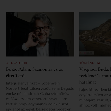
A TE SZTORID
TÖRTÉNELEM
Bősze Ádám: Számomra ez az
Visegrád, Buda, 
éltető erő
rezidenciák mut
hatalmát
Interjúalanyainkat – Lobenwein
Norbert fesztiválszervezőt, Sena Dagadu
Lajos fő rezidenciá
énekesnő, Pindroch Csaba színművészt
egyértelműen az a
és Bősze Ádám zenetörténészt – arra
mintájára készült,
kértük, hogy egymásnak adják a szót,
ahhoz volt mérhet
így ahol az egyik beszélgetés véget ér,