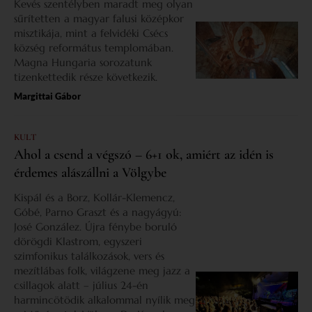
Kevés szentélyben maradt meg olyan
sűrítetten a magyar falusi középkor
misztikája, mint a felvidéki Csécs
község református templomában.
Magna Hungaria sorozatunk
tizenkettedik része következik.
Margittai Gábor
KULT
Ahol a csend a végszó – 6+1 ok, amiért az idén is
érdemes alászállni a Völgybe
Kispál és a Borz, Kollár-Klemencz,
Góbé, Parno Graszt és a nagyágyú:
José González. Újra fénybe boruló
dörögdi Klastrom, egyszeri
szimfonikus találkozások, vers és
mezítlábas folk, világzene meg jazz a
csillagok alatt – július 24-én
harmincötödik alkalommal nyílik meg