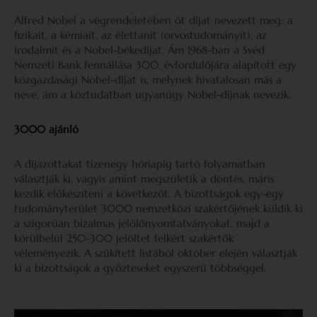
Alfred Nobel a végrendeletében öt díjat nevezett meg: a
fizikait, a kémiait, az élettanit (orvostudományit), az
irodalmit és a Nobel-békedíjat. Ám 1968-ban a Svéd
Nemzeti Bank fennállása 300. évfordulójára alapított egy
közgazdasági Nobel-díjat is, melynek hivatalosan más a
neve, ám a köztudatban ugyanúgy Nobel-díjnak nevezik.
3000 ajánló
A díjazottakat tizenegy hónapig tartó folyamatban
választják ki, vagyis amint megszületik a döntés, máris
kezdik előkészíteni a következőt. A bizottságok egy-egy
tudományterület 3000 nemzetközi szakértőjének küldik ki
a szigorúan bizalmas jelölőnyomtatványokat, majd a
körülbelül 250-300 jelöltet felkért szakértők
véleményezik. A szűkített listából október elején választják
ki a bizottságok a győzteseket egyszerű többséggel.