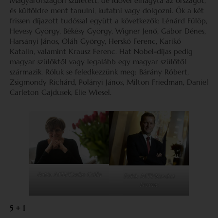
Magyarországon született, de idővel elhagyta az országot,
és külföldre ment tanulni, kutatni vagy dolgozni. Ők a két
frissen díjazott tudóssal együtt a következők: Lénárd Fülöp,
Hevesy György, Békésy György, Wigner Jenő, Gábor Dénes,
Harsányi János, Oláh György, Herskó Ferenc, Karikó
Katalin, valamint Krausz Ferenc. Hat Nobel-díjas pedig
magyar szülőktől vagy legalább egy magyar szülőtől
származik. Róluk se feledkezzünk meg: Bárány Róbert,
Zsigmondy Richárd, Polányi János, Milton Friedman, Daniel
Carleton Gajdusek, Elie Wiesel.
Fotó: MTI/Cseke Csilla
Fotó: MTI/Kovács
Ferenc
5 + 1