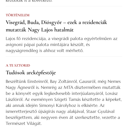
kezdődik is a következő.
TÖRTÉNELEM
Visegrád, Buda, Diósgyőr – ezek a rezidenciák
mutatták Nagy Lajos hatalmát
Lajos fő rezidenciája, a visegrádi palota egyértelműen az
avignoni pápai palota mintájára készült, és
nagyságrendileg is ahhoz volt mérhető.
A TE SZTORID
Tudósok arcképfestője
Beszéltünk Einsteinről, Bay Zoltánról, Gaussról, még Nemes
Nagy Ágnesről is. Nemrég az MTA dísztermében mutatták
be a könyvét egyik legkedvesebb interjúalanyáról, Lovász
Lászlóról. Az eseményen Szigeti Tamás készítette a képeket,
aki annak idején Simonyi Károlyhoz is elkísérte. Az
ismeretterjesztő újságírás nagy alakjával, Staar Gyulával
beszélgettem, aki negyven éven át szerkesztette, vezette a
Természet Világát.