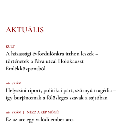
AKTUÁLIS
KULT
A házassági évfordulónkra itthon leszek –
történetek a Páva utcai Holokauszt
Emlékközpontból
116. SZÁM
Helyszíni riport, politikai párt, szörnyű tragédia –
így burjánoznak a fölösleges szavak a sajtóban
|
116. SZÁM
NÉZZ A KÉP MÖGÉ!
Ez az arc egy valódi ember arca