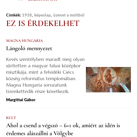
,
,
Címkék:
1918
képeslap
üzenet a múltból
EZ IS ÉRDEKELHET
MAGNA HUNGARIA
Lángoló mennyezet
Kevés szentélyben maradt meg olyan
sűrítetten a magyar falusi középkor
misztikája, mint a felvidéki Csécs
község református templomában.
Magna Hungaria sorozatunk
tizenkettedik része következik.
Margittai Gábor
KULT
Ahol a csend a végszó – 6+1 ok, amiért az idén is
érdemes alászállni a Völgybe