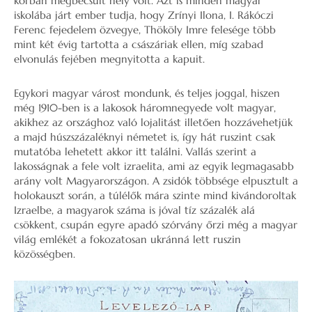
korban megbecsült hely volt. Azt is minden magyar
iskolába járt ember tudja, hogy Zrínyi Ilona, I. Rákóczi
Ferenc fejedelem özvegye, Thököly Imre felesége több
mint két évig tartotta a császáriak ellen, míg szabad
elvonulás fejében megnyitotta a kapuit.
Egykori magyar várost mondunk, és teljes joggal, hiszen
még 1910-ben is a lakosok háromnegyede volt magyar,
akikhez az országhoz való lojalitást illetően hozzávehetjük
a majd húszszázaléknyi németet is, így hát ruszint csak
mutatóba lehetett akkor itt találni. Vallás szerint a
lakosságnak a fele volt izraelita, ami az egyik legmagasabb
arány volt Magyarországon. A zsidók többsége elpusztult a
holokauszt során, a túlélők mára szinte mind kivándoroltak
Izraelbe, a magyarok száma is jóval tíz százalék alá
csökkent, csupán egyre apadó szórvány őrzi még a magyar
világ emlékét a fokozatosan ukránná lett ruszin
közösségben.