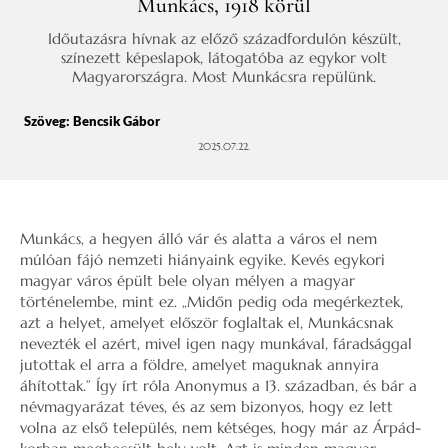
Munkács, 1918 körül
Időutazásra hívnak az előző századfordulón készült,
színezett képeslapok, látogatóba az egykor volt
Magyarországra. Most Munkácsra repülünk.
Szöveg:
Bencsik Gábor
2025.07.22.
Munkács, a hegyen álló vár és alatta a város el nem
múlóan fájó nemzeti hiányaink egyike. Kevés egykori
magyar város épült bele olyan mélyen a magyar
történelembe, mint ez. „Midőn pedig oda megérkeztek,
azt a helyet, amelyet először foglaltak el, Munkácsnak
nevezték el azért, mivel igen nagy munkával, fáradsággal
jutottak el arra a földre, amelyet maguknak annyira
áhítottak.” Így írt róla Anonymus a 13. században, és bár a
névmagyarázat téves, és az sem bizonyos, hogy ez lett
volna az első település, nem kétséges, hogy már az Árpád-