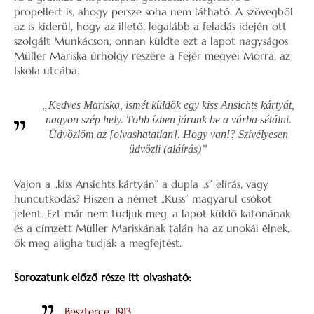
propellert is, ahogy persze soha nem látható. A szövegből
az is kiderül, hogy az illető, legalább a feladás idején ott
szolgált Munkácson, onnan küldte ezt a lapot nagyságos
Müller Mariska úrhölgy részére a Fejér megyei Mórra, az
Iskola utcába.
„Kedves Mariska, ismét küldök egy kiss Ansichts kártyát,
nagyon szép hely. Több ízben járunk be a várba sétálni.
Üdvözlöm az [olvashatatlan]. Hogy van!? Szívélyesen
üdvözli (aláírás)”
Vajon a „kiss Ansichts kártyán” a dupla „s” elírás, vagy
huncutkodás? Hiszen a német „Kuss” magyarul csókot
jelent. Ezt már nem tudjuk meg, a lapot küldő katonának
és a címzett Müller Mariskának talán ha az unokái élnek,
ők meg aligha tudják a megfejtést.
Sorozatunk előző része itt olvasható:
Beszterce, 1913