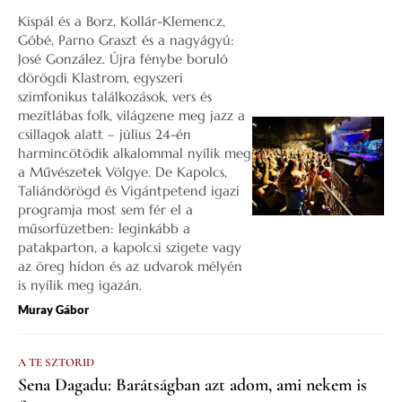
Kispál és a Borz, Kollár-Klemencz,
Góbé, Parno Graszt és a nagyágyú:
José González. Újra fénybe boruló
dörögdi Klastrom, egyszeri
szimfonikus találkozások, vers és
mezítlábas folk, világzene meg jazz a
csillagok alatt – július 24-én
harmincötödik alkalommal nyílik meg
a Művészetek Völgye. De Kapolcs,
Taliándörögd és Vigántpetend igazi
programja most sem fér el a
műsorfüzetben: leginkább a
patakparton, a kapolcsi szigete vagy
az öreg hídon és az udvarok mélyén
is nyílik meg igazán.
Muray Gábor
A TE SZTORID
Sena Dagadu: Barátságban azt adom, ami nekem is