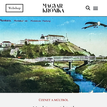
Webshop
A HELY SZ
PODCAST & VIDEÓ
ÜZENET A MÚLTBÓL