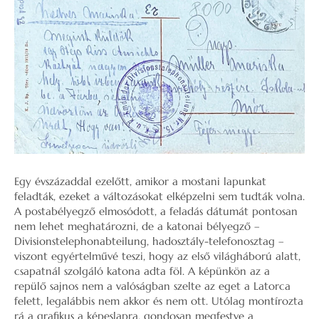
Egy évszázaddal ezelőtt, amikor a mostani lapunkat
feladták, ezeket a változásokat elképzelni sem tudták volna.
A postabélyegző elmosódott, a feladás dátumát pontosan
nem lehet meghatározni, de a katonai bélyegző –
Divisionstelephonabteilung, hadosztály-telefonosztag –
viszont egyértelművé teszi, hogy az első világháború alatt,
csapatnál szolgáló katona adta föl. A képünkön az a
repülő sajnos nem a valóságban szelte az eget a Latorca
felett, legalábbis nem akkor és nem ott. Utólag montírozta
rá a grafikus a képeslapra, gondosan megfestve a