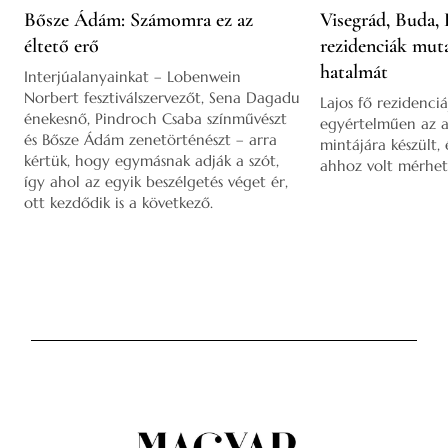
Bősze Ádám: Számomra ez az
Visegrád, Buda, 
éltető erő
rezidenciák mut
hatalmát
Interjúalanyainkat – Lobenwein
Norbert fesztiválszervezőt, Sena Dagadu
Lajos fő rezidenciá
énekesnő, Pindroch Csaba színművészt
egyértelműen az a
és Bősze Ádám zenetörténészt – arra
mintájára készült,
kértük, hogy egymásnak adják a szót,
ahhoz volt mérhet
így ahol az egyik beszélgetés véget ér,
ott kezdődik is a következő.