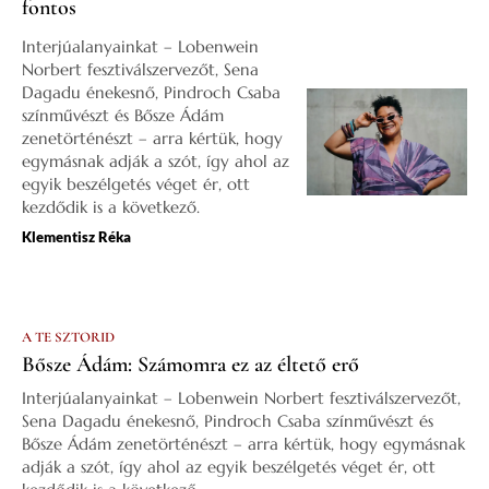
fontos
Interjúalanyainkat – Lobenwein
Norbert fesztiválszervezőt, Sena
Dagadu énekesnő, Pindroch Csaba
színművészt és Bősze Ádám
zenetörténészt – arra kértük, hogy
egymásnak adják a szót, így ahol az
egyik beszélgetés véget ér, ott
kezdődik is a következő.
Klementisz Réka
A TE SZTORID
Bősze Ádám: Számomra ez az éltető erő
Interjúalanyainkat – Lobenwein Norbert fesztiválszervezőt,
Sena Dagadu énekesnő, Pindroch Csaba színművészt és
Bősze Ádám zenetörténészt – arra kértük, hogy egymásnak
adják a szót, így ahol az egyik beszélgetés véget ér, ott