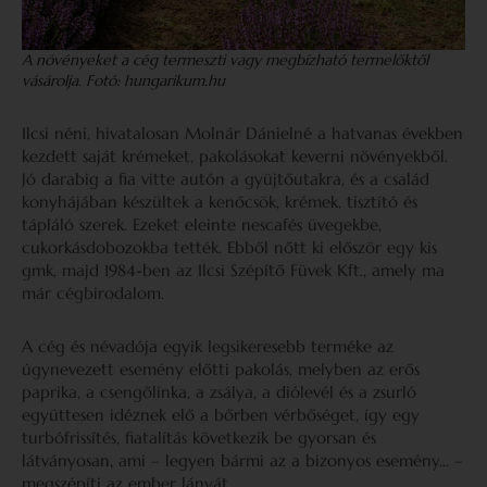
A növényeket a cég termeszti vagy megbízható termelőktől
vásárolja. Fotó: hungarikum.hu
Ilcsi néni, hivatalosan Molnár Dánielné a hatvanas években
kezdett saját krémeket, pakolásokat keverni növényekből.
Jó darabig a fia vitte autón a gyüjtőutakra, és a család
konyhájában készültek a kenőcsök, krémek, tisztító és
tápláló szerek. Ezeket eleinte nescafés üvegekbe,
cukorkásdobozokba tették. Ebből nőtt ki először egy kis
gmk, majd 1984-ben az Ilcsi Szépítő Füvek Kft., amely ma
már cégbirodalom.
A cég és névadója egyik legsikeresebb terméke az
úgynevezett esemény előtti pakolás, melyben az erős
paprika, a csengőlinka, a zsálya, a diólevél és a zsurló
együttesen idéznek elő a bőrben vérbőséget, így egy
turbófrissítés, fiatalítás következik be gyorsan és
látványosan, ami – legyen bármi az a bizonyos esemény… –
megszépíti az ember lányát.