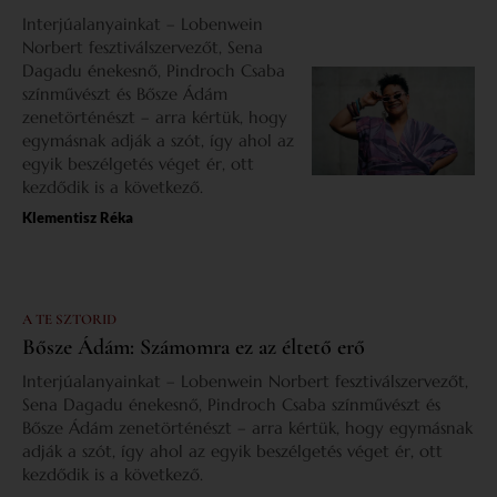
Interjúalanyainkat – Lobenwein
Norbert fesztiválszervezőt, Sena
Dagadu énekesnő, Pindroch Csaba
színművészt és Bősze Ádám
zenetörténészt – arra kértük, hogy
egymásnak adják a szót, így ahol az
egyik beszélgetés véget ér, ott
kezdődik is a következő.
Klementisz Réka
A TE SZTORID
Bősze Ádám: Számomra ez az éltető erő
Interjúalanyainkat – Lobenwein Norbert fesztiválszervezőt,
Sena Dagadu énekesnő, Pindroch Csaba színművészt és
Bősze Ádám zenetörténészt – arra kértük, hogy egymásnak
adják a szót, így ahol az egyik beszélgetés véget ér, ott
kezdődik is a következő.