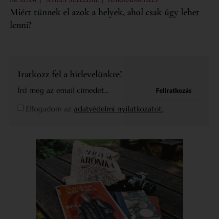
116. SZÁM
A HELY SZELLEME
HARMADIK HELY
Miért tűnnek el azok a helyek, ahol csak úgy lehet
lenni?
Iratkozz fel a hírlevelünkre!
Feliratkozás
Elfogadom az
adatvédelmi nyilatkozatot.