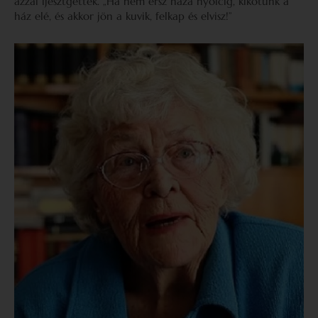
azzal ijesztgették. „Ha nem érsz haza nyolcig, kikötünk a
ház elé, és akkor jön a kuvik, felkap és elvisz!”