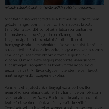
Molnár Dánielné Ilcsi néni (1926–2013). Fotó: hungarikum.hu
Már fiatalasszonyként tette le a kozmetikus vizsgát, nem
győzte hangsúlyozni, milyen szilárd alapokat kapott
tanulóként; sok időt töltöttek a laboratóriumban, és
tudományos alapossággal ismerték meg a bőr
tulajdonságait. Jó kapcsolatot ápolt patikusokkal,
bőrgyógyászoktól, mindenkitől kész volt tanulni, kipróbálni
a receptjeiket. Sokszor elmondta, hogy a magyar, a román
és a lengyel kozmetikusképzést tartja legjobbnak a
világon. Ő maga élete végéig megőrizte kíváncsiságát,
tudásszomját, szorgalmas és kreatív fiatal nőből bölcs
asszonnyá vált. A Hűvösvölgyben, csendes helyen lakott,
mintha egy erdő közepén élt volna.
Az imént el is jutottunk a lényeghez: a bőrhöz. Ilcsi
néniről sokszor elmondták, leírták, hány nyelven olvasta a
szakirodalmat, a
Nature-től
a francia beautymagazinokig,
legtökéletesebben mégis a bőr nyelvét „beszélte”.
Termékeit sokáig kizárólag kozmetikusok értékesítették, az