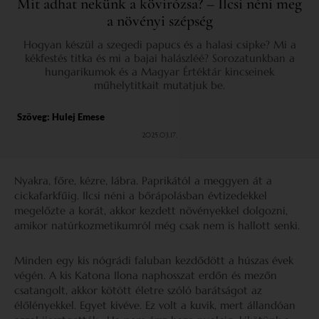
Mit adhat nekünk a kövirózsa? – Ilcsi néni meg
a növényi szépség
Hogyan készül a szegedi papucs és a halasi csipke? Mi a
kékfestés titka és mi a bajai halászléé? Sorozatunkban a
hungarikumok és a Magyar Értéktár kincseinek
műhelytitkait mutatjuk be.
Szöveg:
Hulej Emese
2025.03.17.
Nyakra, főre, kézre, lábra. Paprikától a meggyen át a
cickafarkfűig. Ilcsi néni a bőrápolásban évtizedekkel
megelőzte a korát, akkor kezdett növényekkel dolgozni,
amikor natúrkozmetikumról még csak nem is hallott senki.
Minden egy kis nógrádi faluban kezdődött a húszas évek
végén. A kis Katona Ilona naphosszat erdőn és mezőn
csatangolt, akkor kötött életre szóló barátságot az
élőlényekkel. Egyet kivéve. Ez volt a kuvik, mert állandóan