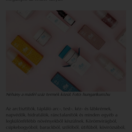
Néhány a másfél száz termék közül. Fotó: hungarikum.hu
Az arctisztítók, tápláló arc-, test-, kéz- és lábkrémek,
napvédők, hidratálók, ránctalanítók és minden egyéb a
legkülönfélébb növényekből készülnek. Körömvirágból,
csipkebogyóból, barackból, szőlőből, útifűből, kövirózsából,