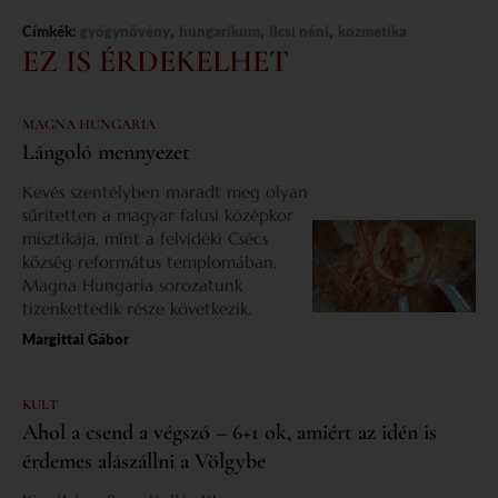
,
,
,
Címkék:
gyógynövény
hungarikum
Ilcsi néni
kozmetika
EZ IS ÉRDEKELHET
MAGNA HUNGARIA
Lángoló mennyezet
Kevés szentélyben maradt meg olyan
sűrítetten a magyar falusi középkor
misztikája, mint a felvidéki Csécs
község református templomában.
Magna Hungaria sorozatunk
tizenkettedik része következik.
Margittai Gábor
KULT
Ahol a csend a végszó – 6+1 ok, amiért az idén is
érdemes alászállni a Völgybe