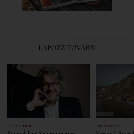
LAPOZZ TOVÁBB!
A TE SZTORID
TÖRTÉNELEM
Bősze Ádám: Számomra ez az
Visegrád, Buda, 