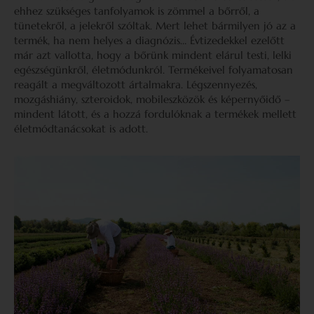
ehhez szükséges tanfolyamok is zömmel a bőrről, a
tünetekről, a jelekről szóltak. Mert lehet bármilyen jó az a
termék, ha nem helyes a diagnózis… Évtizedekkel ezelőtt
már azt vallotta, hogy a bőrünk mindent elárul testi, lelki
egészségünkről, életmódunkról. Termékeivel folyamatosan
reagált a megváltozott ártalmakra. Légszennyezés,
mozgáshiány, szteroidok, mobileszközök és képernyőidő –
mindent látott, és a hozzá fordulóknak a termékek mellett
életmódtanácsokat is adott.