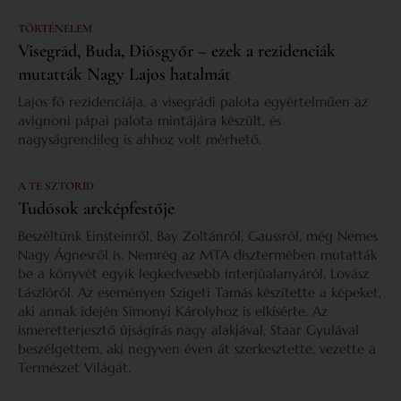
TÖRTÉNELEM
Visegrád, Buda, Diósgyőr – ezek a rezidenciák
mutatták Nagy Lajos hatalmát
Lajos fő rezidenciája, a visegrádi palota egyértelműen az
avignoni pápai palota mintájára készült, és
nagyságrendileg is ahhoz volt mérhető.
A TE SZTORID
Tudósok arcképfestője
Beszéltünk Einsteinről, Bay Zoltánról, Gaussról, még Nemes
Nagy Ágnesről is. Nemrég az MTA dísztermében mutatták
be a könyvét egyik legkedvesebb interjúalanyáról, Lovász
Lászlóról. Az eseményen Szigeti Tamás készítette a képeket,
aki annak idején Simonyi Károlyhoz is elkísérte. Az
ismeretterjesztő újságírás nagy alakjával, Staar Gyulával
beszélgettem, aki negyven éven át szerkesztette, vezette a
Természet Világát.