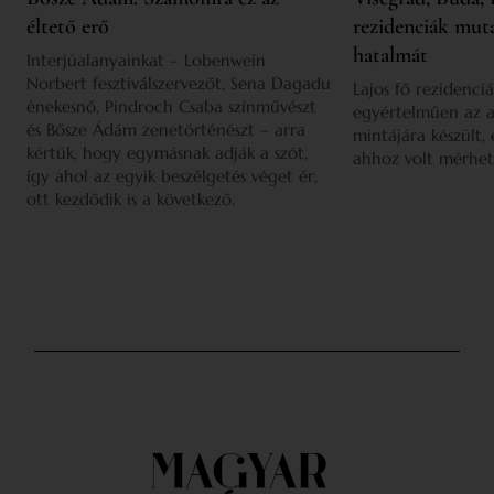
éltető erő
rezidenciák mut
hatalmát
Interjúalanyainkat – Lobenwein
Norbert fesztiválszervezőt, Sena Dagadu
Lajos fő rezidenciá
énekesnő, Pindroch Csaba színművészt
egyértelműen az a
és Bősze Ádám zenetörténészt – arra
mintájára készült,
kértük, hogy egymásnak adják a szót,
ahhoz volt mérhet
így ahol az egyik beszélgetés véget ér,
ott kezdődik is a következő.