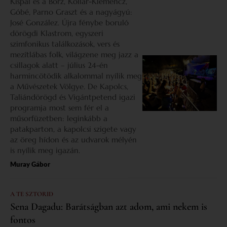
Kispál és a Borz, Kollár-Klemencz,
Góbé, Parno Graszt és a nagyágyú:
José González. Újra fénybe boruló
dörögdi Klastrom, egyszeri
szimfonikus találkozások, vers és
mezítlábas folk, világzene meg jazz a
csillagok alatt – július 24-én
harmincötödik alkalommal nyílik meg
a Művészetek Völgye. De Kapolcs,
Taliándörögd és Vigántpetend igazi
programja most sem fér el a
műsorfüzetben: leginkább a
patakparton, a kapolcsi szigete vagy
az öreg hídon és az udvarok mélyén
is nyílik meg igazán.
Muray Gábor
A TE SZTORID
Sena Dagadu: Barátságban azt adom, ami nekem is
fontos