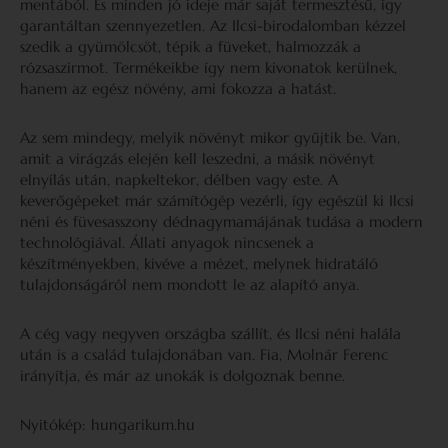
mentából. És minden jó ideje már saját termesztésű, így
garantáltan szennyezetlen. Az Ilcsi-birodalomban kézzel
szedik a gyümölcsöt, tépik a füveket, halmozzák a
rózsaszirmot. Termékeikbe így nem kivonatok kerülnek,
hanem az egész növény, ami fokozza a hatást.
Az sem mindegy, melyik növényt mikor gyűjtik be. Van,
amit a virágzás elején kell leszedni, a másik növényt
elnyílás után, napkeltekor, délben vagy este. A
keverőgépeket már számítógép vezérli, így egészül ki Ilcsi
néni és füvesasszony dédnagymamájának tudása a modern
technológiával. Állati anyagok nincsenek a
készítményekben, kivéve a mézet, melynek hidratáló
tulajdonságáról nem mondott le az alapító anya.
A cég vagy negyven országba szállít, és Ilcsi néni halála
után is a család tulajdonában van. Fia, Molnár Ferenc
irányítja, és már az unokák is dolgoznak benne.
Nyitókép: hungarikum.hu