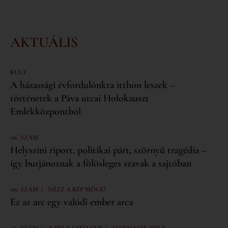
AKTUÁLIS
KULT
A házassági évfordulónkra itthon leszek –
történetek a Páva utcai Holokauszt
Emlékközpontból
116. SZÁM
Helyszíni riport, politikai párt, szörnyű tragédia –
így burjánoznak a fölösleges szavak a sajtóban
|
116. SZÁM
NÉZZ A KÉP MÖGÉ!
Ez az arc egy valódi ember arca
|
|