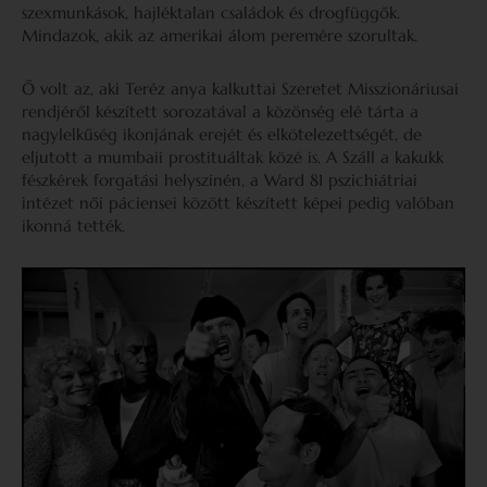
szexmunkások, hajléktalan családok és drogfüggők.
Mindazok, akik az amerikai álom peremére szorultak.
Ő volt az, aki Teréz anya kalkuttai Szeretet Misszionáriusai
rendjéről készített sorozatával a közönség elé tárta a
nagylelkűség ikonjának erejét és elkötelezettségét, de
eljutott a mumbaii prostituáltak közé is. A Száll a kakukk
fészkérek forgatási helyszínén, a Ward 81 pszichiátriai
intézet női páciensei között készített képei pedig valóban
ikonná tették.