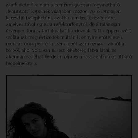
Mark életműve nem a centrum gyorsan fogyasztható,
„lebutított” képeinek világában mozog. Az ő lencséjén
keresztül beléphetünk azokba a mikroközösségekbe,
amelyek távol esnek a reflektorfénytől, de általánosan
érvényes, fontos tartalmakat hordoznak. Talán éppen azért
szólítanak meg évtizedek múltán is ennyire erőteljesen,
mert az örök periféria csendjéből származnak – abból a
térből, ahol volt, van és lesz lehetőség látva látni, és
ahonnan rá lehet kérdezni újra és újra a centrumot átható
hiedelmekre is.