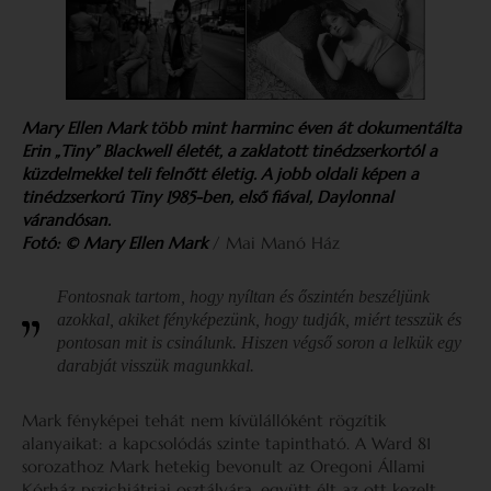
Mary Ellen Mark több mint harminc éven át dokumentálta
Erin „Tiny” Blackwell életét, a zaklatott tinédzserkortól a
küzdelmekkel teli felnőtt életig. A jobb oldali képen a
tinédzserkorú Tiny 1985-ben, első fiával, Daylonnal
várandósan.
Fotó: © Mary Ellen Mark
/ Mai Manó Ház
Fontosnak tartom, hogy nyíltan és őszintén beszéljünk
azokkal, akiket fényképezünk, hogy tudják, miért tesszük és
pontosan mit is csinálunk. Hiszen végső soron a lelkük egy
darabját visszük magunkkal.
Mark fényképei tehát nem kívülállóként rögzítik
alanyaikat: a kapcsolódás szinte tapintható. A Ward 81
sorozathoz Mark hetekig bevonult az Oregoni Állami
Kórház pszichiátriai osztályára, együtt élt az ott kezelt