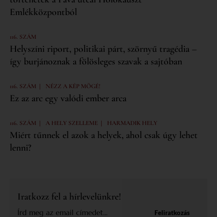
Emlékközpontból
116. SZÁM
Helyszíni riport, politikai párt, szörnyű tragédia –
így burjánoznak a fölösleges szavak a sajtóban
|
116. SZÁM
NÉZZ A KÉP MÖGÉ!
Ez az arc egy valódi ember arca
|
|
116. SZÁM
A HELY SZELLEME
HARMADIK HELY
Miért tűnnek el azok a helyek, ahol csak úgy lehet
lenni?
Iratkozz fel a hírlevelünkre!
Feliratkozás