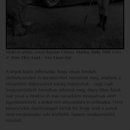
Víziló és artista, Great Rayman Cirkusz, Madras, India, 1989. Fotó:
© Mary Ellen Mark
/ Mai Manó Ház
A képek közös jellemzője, hogy olyan tereket,
élethelyzeteket és karaktereket mutatnak meg, amelyek a
társadalmi diskurzusból sokáig hiányoztak – vagy csak
leegyszerűsített formában jelentek meg. Mary Ellen Mark
már jóval a #metoo és más társadalmi mozgalmak előtt
figyelmeztetett a nőket érő elnyomásra és erőszakra. Fotói
könyörtelen őszinteséggel tárták fel, hogy ezek a sorsok
nem megbámulni való kivételek, hanem rendszerszintű
tünetek.