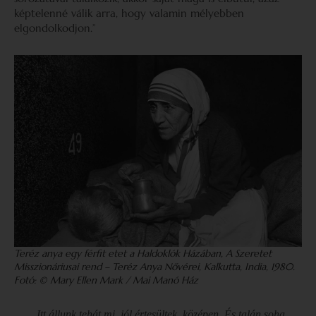
képtelenné válik arra, hogy valamin mélyebben
elgondolkodjon.”
Teréz anya egy férfit etet a Haldoklók Házában, A Szeretet
Misszionáriusai rend – Teréz Anya Nővérei, Kalkutta, India, 1980.
Fotó: © Mary Ellen Mark
/ Mai Manó Ház
Itt állunk tehát mi, jól értesültek, középen. És talán soha