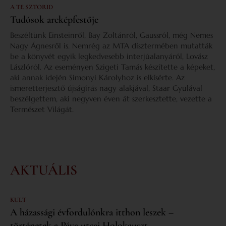
A TE SZTORID
Tudósok arcképfestője
Beszéltünk Einsteinről, Bay Zoltánról, Gaussról, még Nemes
Nagy Ágnesről is. Nemrég az MTA dísztermében mutatták
be a könyvét egyik legkedvesebb interjúalanyáról, Lovász
Lászlóról. Az eseményen Szigeti Tamás készítette a képeket,
aki annak idején Simonyi Károlyhoz is elkísérte. Az
ismeretterjesztő újságírás nagy alakjával, Staar Gyulával
beszélgettem, aki negyven éven át szerkesztette, vezette a
Természet Világát.
AKTUÁLIS
KULT
A házassági évfordulónkra itthon leszek –
történetek a Páva utcai Holokauszt