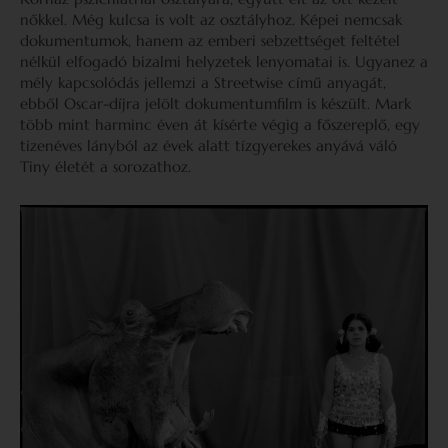
nőkkel. Még kulcsa is volt az osztályhoz. Képei nemcsak
dokumentumok, hanem az emberi sebzettséget feltétel
nélkül elfogadó bizalmi helyzetek lenyomatai is. Ugyanez a
mély kapcsolódás jellemzi a Streetwise című anyagát,
ebből Oscar-díjra jelölt dokumentumfilm is készült. Mark
több mint harminc éven át kísérte végig a főszereplő, egy
tizenéves lányból az évek alatt tízgyerekes anyává váló
Tiny életét a sorozathoz.