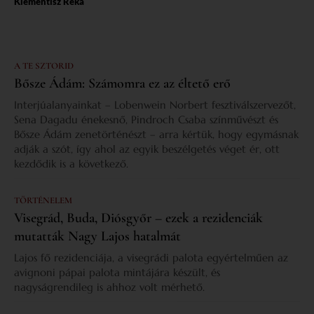
Klementisz Réka
A TE SZTORID
Bősze Ádám: Számomra ez az éltető erő
Interjúalanyainkat – Lobenwein Norbert fesztiválszervezőt,
Sena Dagadu énekesnő, Pindroch Csaba színművészt és
Bősze Ádám zenetörténészt – arra kértük, hogy egymásnak
adják a szót, így ahol az egyik beszélgetés véget ér, ott
kezdődik is a következő.
TÖRTÉNELEM
Visegrád, Buda, Diósgyőr – ezek a rezidenciák
mutatták Nagy Lajos hatalmát
Lajos fő rezidenciája, a visegrádi palota egyértelműen az
avignoni pápai palota mintájára készült, és
nagyságrendileg is ahhoz volt mérhető.