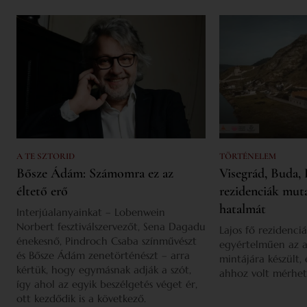
A TE SZTORID
TÖRTÉNELEM
Bősze Ádám: Számomra ez az
Visegrád, Buda, 
éltető erő
rezidenciák mut
hatalmát
Interjúalanyainkat – Lobenwein
Norbert fesztiválszervezőt, Sena Dagadu
Lajos fő rezidenciá
énekesnő, Pindroch Csaba színművészt
egyértelműen az a
és Bősze Ádám zenetörténészt – arra
mintájára készült,
kértük, hogy egymásnak adják a szót,
ahhoz volt mérhet
így ahol az egyik beszélgetés véget ér,
ott kezdődik is a következő.