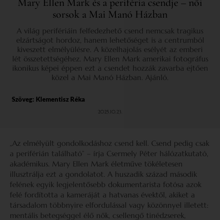
Mary Ellen Mark és a periféria csendje – női
sorsok a Mai Manó Házban
A világ perifériáin felfedezhető csend nemcsak tragikus
elzártságot hordoz, hanem lehetőséget is a centrumból
kiveszett elmélyülésre. A közelhajolás esélyét az emberi
lét összetettségéhez. Mary Ellen Mark amerikai fotográfus
ikonikus képei éppen ezt a csendet hozzák zavarba ejtően
közel a Mai Manó Házban. Ajánló.
Szöveg:
Klementisz Réka
2025.10.23.
„Az elmélyült gondolkodáshoz csend kell. Csend pedig csak
a periférián található” – írja Csermely Péter hálózatkutató,
akadémikus. Mary Ellen Mark életműve tökéletesen
illusztrálja ezt a gondolatot. A huszadik század második
felének egyik legjelentősebb dokumentarista fotósa azok
felé fordította a kameráját a hatvanas évektől, akiket a
társadalom többnyire elfordulással vagy közönnyel illetett:
mentális betegséggel élő nők, csellengő tinédzserek,