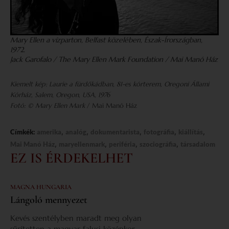
Mary Ellen a vízparton, Belfast közelében, Észak-Írországban,
1972.
Jack Garofalo / The Mary Ellen Mark Foundation
/ Mai Manó Ház
Kiemelt kép: Laurie a fürdőkádban, 81-es kórterem, Oregoni Állami
Kórház, Salem, Oregon, USA, 1976
Fotó: © Mary Ellen Mark
/ Mai Manó Ház
,
,
,
,
,
Címkék:
amerika
analóg
dokumentarista
fotográfia
kiállítás
,
,
,
,
Mai Manó Ház
maryellenmark
periféria
szociográfia
társadalom
EZ IS ÉRDEKELHET
MAGNA HUNGARIA
Lángoló mennyezet
Kevés szentélyben maradt meg olyan
sűrítetten a magyar falusi középkor