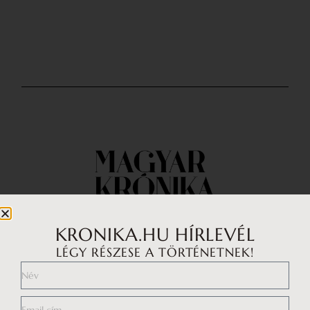
KRONIKA.HU HÍRLEVÉL
LÉGY RÉSZESE A TÖRTÉNETNEK!
Impresszum
Médiaajánlat