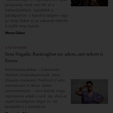
programja most sem fér el a
műsorfüzetben: leginkább a
patakparton, a kapolcsi szigete vagy
az öreg hídon és az udvarok mélyén
is nyílik meg igazán.
Muray Gábor
A TE SZTORID
Sena Dagadu: Barátságban azt adom, ami nekem is
fontos
Interjúalanyainkat – Lobenwein
Norbert fesztiválszervezőt, Sena
Dagadu énekesnő, Pindroch Csaba
színművészt és Bősze Ádám
zenetörténészt – arra kértük, hogy
egymásnak adják a szót, így ahol az
egyik beszélgetés véget ér, ott
kezdődik is a következő.