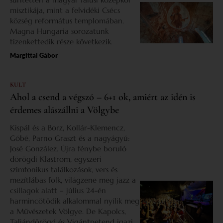
misztikája, mint a felvidéki Csécs
község református templomában.
Magna Hungaria sorozatunk
tizenkettedik része következik.
Margittai Gábor
KULT
Ahol a csend a végszó – 6+1 ok, amiért az idén is
érdemes alászállni a Völgybe
Kispál és a Borz, Kollár-Klemencz,
Góbé, Parno Graszt és a nagyágyú:
José González. Újra fénybe boruló
dörögdi Klastrom, egyszeri
szimfonikus találkozások, vers és
mezítlábas folk, világzene meg jazz a
csillagok alatt – július 24-én
harmincötödik alkalommal nyílik meg
a Művészetek Völgye. De Kapolcs,
Taliándörögd és Vigántpetend igazi