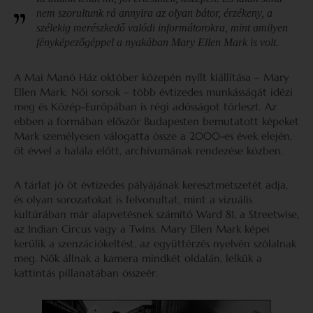
nem szorultunk rá annyira az olyan bátor, érzékeny, a
szélekig merészkedő valódi informátorokra, mint amilyen
fényképezőgéppel a nyakában Mary Ellen Mark is volt.
A Mai Manó Ház október közepén nyílt kiállítása – Mary
Ellen Mark: Női sorsok – több évtizedes munkásságát idézi
meg és Közép-Európában is régi adósságot törleszt. Az
ebben a formában először Budapesten bemutatott képeket
Mark személyesen válogatta össze a 2000-es évek elején,
öt évvel a halála előtt, archívumának rendezése közben.
A tárlat jó öt évtizedes pályájának keresztmetszetét adja,
és olyan sorozatokat is felvonultat, mint a vizuális
kultúrában már alapvetésnek számító Ward 81, a Streetwise,
az Indian Circus vagy a Twins. Mary Ellen Mark képei
kerülik a szenzációkeltést, az együttérzés nyelvén szólalnak
meg. Nők állnak a kamera mindkét oldalán, lelkük a
kattintás pillanatában összeér.