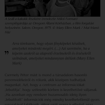
A Száll a kakukk fészkére (rendezte Miloš Forman)
szereplőgárdája az Oregoni Állami Kórházban, a film forgatási
helyszínén. Salem, Oregon, 1975. © Mary Ellen Mark
/ Mai Manó
Ház
Arra törekszem, hogy olyan fényképeket készítsek,
amelyeket mindenki megért. (…) Azt szeretném, ha a
képeim azokról az alapvető érzelmekről és érzésekről
szólnának, amelyeket mindannyian átélünk
(Mary Ellen
Mark)
Csermely Péter mást is mond a társadalom hasonló
peremvidékeiről és rólunk, akik középen tudhatjuk
magunkat. Azt, hogy a centrum az információkat
„lebutítja”, hogy szélesebb körben is kezelhetővé váljanak.
„Ha azonban egy rendszer huzamosabb ideig ilyen
„lebutított” információk még mindig kezelhetetlenül gyors
sorozatával találkozik, akkor saját maga is elbutul, azaz