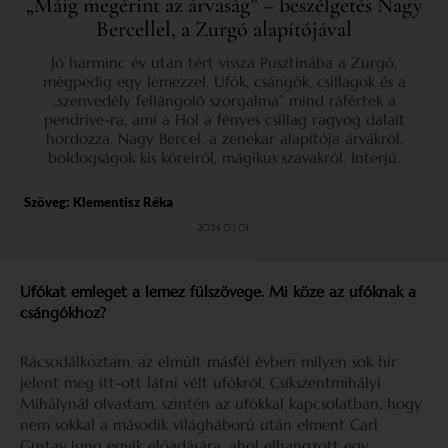
„Máig megérint az árvaság” – beszélgetés Nagy
Bercellel, a Zurgó alapítójával
Jó harminc év után tért vissza Pusztinába a Zurgó,
mégpedig egy lemezzel. Ufók, csángók, csillagok és a
„szenvedély fellángoló szorgalma” mind ráfértek a
pendrive-ra, ami a Hol a fényes csillag ragyog dalait
hordozza. Nagy Bercel, a zenekar alapítója árvákról,
boldogságok kis köreiről, mágikus szavakról. Interjú.
Szöveg:
Klementisz Réka
2024.03.01.
Ufókat emleget a lemez fülszövege. Mi köze az ufóknak a
csángókhoz?
Rácsodálkoztam, az elmúlt másfél évben milyen sok hír
jelent meg itt-ott látni vélt ufókról. Csíkszentmihályi
Mihálynál olvastam, szintén az ufókkal kapcsolatban, hogy
nem sokkal a második világháború után elment Carl
Gustav Jung egyik előadására, ahol elhangzott egy