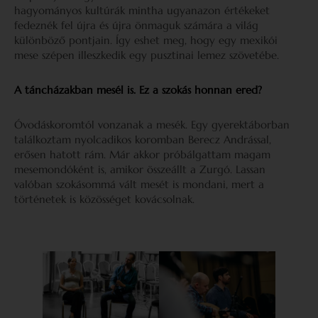
hagyományos kultúrák mintha ugyanazon értékeket
fedeznék fel újra és újra önmaguk számára a világ
különböző pontjain. Így eshet meg, hogy egy mexikói
mese szépen illeszkedik egy pusztinai lemez szövetébe.
A táncházakban mesél is. Ez a szokás honnan ered?
Óvodáskoromtól vonzanak a mesék. Egy gyerektáborban
találkoztam nyolcadikos koromban Berecz Andrással,
erősen hatott rám. Már akkor próbálgattam magam
mesemondóként is, amikor összeállt a Zurgó. Lassan
valóban szokásommá vált mesét is mondani, mert a
történetek is közösséget kovácsolnak.