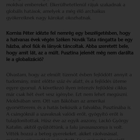
moldvai embereket. Elkerülhetetlenül rájuk szakadnak a
globális hatások, amelyek a még élő archaikus
gyökereiknek nagy károkat okozhatnak.
Korniss Péter idézte fel nemrég egy beszélgetésben, hogy
a hatvanas évek végén Széken Novák Tata rángatta be egy
házba, ahol fiúk és lányok táncoltak. Abba szeretett bele,
hogy amit lát, az a múlt. Pusztina jelenét még nem darálta
le a globalizáció?
Olvastam, hogy az elmúlt tizenöt évben fejlődött annyit a
tudomány, mint előtte száz év alatt, és a fejlődés üteme
egyre gyorsul. A következő ilyen intenzív fejlődési ciklus
már csak hét évet vesz igénybe. Ezt nem lehet megúszni.
Moldvában sem. Ott van Bákóban az amerikai
gyorsétterem, és a hatás bekúszik a falvakba, Pusztinába is.
A csángóknál a szavaknak valódi erőt, gyógyító erőt is
tulajdonítottak. Húsz éve az egyik asszony, Lackó György
Katalin, akitől gyűjtöttünk, a falu javasasszonya is volt.
Vitték hozzá a beteg gyerekeket, akiket ráolvasással,