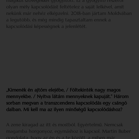
mágikus szövegekkel gyógyított. Ez a gyógyító részéről
olyan mély kapcsolódást feltételez a saját lelkével, amit
nekünk már nehéz elképzelni. 2018-ban jártam Moldvában
a legutóbb, és még mindig tapasztaltam ennek a
kapcsolódási képességnek a jelenlétét.
„Kimenék én ajtóm elejébe, / Föltekinték nagy magos
mennyekbe. / Nyitva látám mennyeknek kapuját.” Három
sorban megvan a transzcendens kapcsolódás egy csángó
dalban. Mi kell ma az ilyen minőségű kapcsolódáshoz?
A zene kiragad az itt és mostból. Egyértelmű. Nemcsak
magamba horgonyoz, egymáshoz is kapcsol. Martin Buber
gondolata, hogy az én és a te között, a miben már