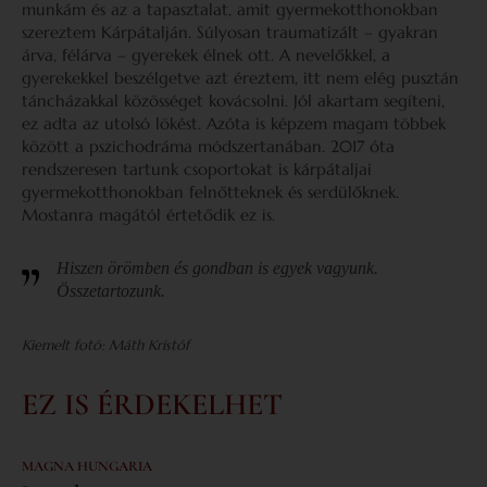
munkám és az a tapasztalat, amit gyermekotthonokban
szereztem Kárpátalján. Súlyosan traumatizált – gyakran
árva, félárva – gyerekek élnek ott. A nevelőkkel, a
gyerekekkel beszélgetve azt éreztem, itt nem elég pusztán
táncházakkal közösséget kovácsolni. Jól akartam segíteni,
ez adta az utolsó lökést. Azóta is képzem magam többek
között a pszichodráma módszertanában. 2017 óta
rendszeresen tartunk csoportokat is kárpátaljai
gyermekotthonokban felnőtteknek és serdülőknek.
Mostanra magától értetődik ez is.
Hiszen örömben és gondban is egyek vagyunk.
Összetartozunk.
Kiemelt fotó: Máth Kristóf
EZ IS ÉRDEKELHET
MAGNA HUNGARIA