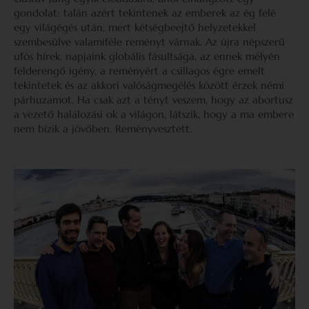
gondolat: talán azért tekintenek az emberek az ég felé
egy világégés után, mert kétségbeejtő helyzetekkel
szembesülve valamiféle reményt várnak. Az újra népszerű
ufós hírek, napjaink globális fásultsága, az ennek mélyén
felderengő igény, a reményért a csillagos égre emelt
tekintetek és az akkori valóságmegélés között érzek némi
párhuzamot. Ha csak azt a tényt veszem, hogy az abortusz
a vezető halálozási ok a világon, látszik, hogy a ma embere
nem bízik a jövőben. Reményvesztett.