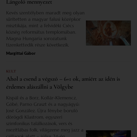
Lángoló mennyezet
Kevés szentélyben maradt meg olyan
sűrítetten a magyar falusi középkor
misztikája, mint a felvidéki Csécs
község református templomában.
Magna Hungaria sorozatunk
tizenkettedik része következik.
Margittai Gábor
KULT
Ahol a csend a végszó – 6+1 ok, amiért az idén is
érdemes alászállni a Völgybe
Kispál és a Borz, Kollár-Klemencz,
Góbé, Parno Graszt és a nagyágyú:
José González. Újra fénybe boruló
dörögdi Klastrom, egyszeri
szimfonikus találkozások, vers és
mezítlábas folk, világzene meg jazz a
csillagok alatt – július 24-én