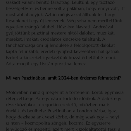
szakadt valami bénító fáradtság. Leültünk egy tisztázó
beszélgetésre, és benne volt a pakliban, hogy ennyi volt, itt
most abbahagyjuk. Aztán mégis azzal álltunk fel, hogy
fussunk neki egy új lemeznek. Még soha nem merítettünk
egyetlen csángó faluból. Húsz éve Navratil Andreával
gyűjtöttünk pusztinai mestereinktől dalokat, muzsikát,
meséket, imákat; csodálatos kincsekre találtunk. A
táncházmozgalom új lendülete a feldolgozott dalokat
kapta fel inkább, eredeti gyűjtést kevesebben hallgatnak.
Ezeket a kincseket igyekeztünk hozzáférhetőbbé tenni.
Adta magát egy tisztán pusztinai lemez.
Mi van Pusztinában, amit 2024-ben érdemes felmutatni?
Moldvában mindig megérint a történelmi korok egymásra
rétegzettsége. Az egymásra torlódó idősíkok. A dalok egy
része középkori, gregorián eredetű, miközben ma is
éneklik, és beülhetsz Pusztinában a London bárba, igaz,
hogy deszkapalánk veszi körbe, de mégiscsak egy – helyi
szinten – kozmopolita zöngéjű kocsma. Ez egyszerre
lenyűgöző és megejtő, azért mert kiszolgáltatottá teszi a