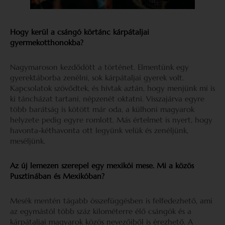
Hogy kerül a csángó körtánc kárpátaljai
gyermekotthonokba?
Nagymaroson kezdődött a történet. Elmentünk egy
gyerektáborba zenélni, sok kárpátaljai gyerek volt.
Kapcsolatok szövődtek, és hívtak aztán, hogy menjünk mi is
ki táncházat tartani, népzenét oktatni. Visszajárva egyre
több barátság is kötött már oda, a külhoni magyarok
helyzete pedig egyre romlott. Más értelmet is nyert, hogy
havonta-kéthavonta ott legyünk velük és zenéljünk,
meséljünk.
Az új lemezen szerepel egy mexikói mese. Mi a közös
Pusztinában és Mexikóban?
Mesék mentén tágabb összefüggésben is felfedezhető, ami
az egymástól több száz kilométerre élő csángók és a
kárpátaljai magyarok közös nevezőiből is érezhető. A