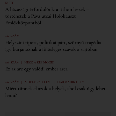
KULT
A házassági évfordulónkra itthon leszek –
történetek a Páva utcai Holokauszt
Emlékközpontból
116. SZÁM
Helyszíni riport, politikai párt, szörnyű tragédia –
így burjánoznak a fölösleges szavak a sajtóban
|
116. SZÁM
NÉZZ A KÉP MÖGÉ!
Ez az arc egy valódi ember arca
|
|
116. SZÁM
A HELY SZELLEME
HARMADIK HELY
Miért tűnnek el azok a helyek, ahol csak úgy lehet
lenni?