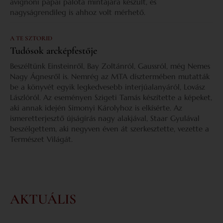
avignoni pápai palota mintájára készült, és
nagyságrendileg is ahhoz volt mérhető.
A TE SZTORID
Tudósok arcképfestője
Beszéltünk Einsteinről, Bay Zoltánról, Gaussról, még Nemes
Nagy Ágnesről is. Nemrég az MTA dísztermében mutatták
be a könyvét egyik legkedvesebb interjúalanyáról, Lovász
Lászlóról. Az eseményen Szigeti Tamás készítette a képeket,
aki annak idején Simonyi Károlyhoz is elkísérte. Az
ismeretterjesztő újságírás nagy alakjával, Staar Gyulával
beszélgettem, aki negyven éven át szerkesztette, vezette a
Természet Világát.
AKTUÁLIS