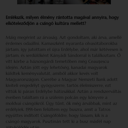
Emlékszik, milyen élmény rántotta magával annyira, hogy
elköteleződjön a csángó kultúra mellett?
Máig megérint az árvaság. Azt gondoltam, aki árva, amellé
érdemes odaállni. Kamaszként nyaranta olvasótáborokba
jártam, így jutottam el újra Erdélybe, ahol már kétévesen is
jártam, és serdülőként Kányádi Sándorral is találkoztam. Ő
vitt körbe a házsongárdi temetőben még Ceaușescu
idején. Aztán jött egy lehetőség, kanadai magyarok
küldtek keményvalutát, amiből akkor kevés volt
Magyarországon. Cserébe a Magyar Nemzeti Bank adott
kiviteli engedélyt gyógyszerre, tartós élelmiszerre, ezt
vittük ki páran Erdélybe hátizsákkal. Aztán a rendszerváltás
éveiben találtam rá a szüleim polcán egy könyvre a
moldvai csángókról. Úgy tűnt, ők még árvábbak, mint az
erdélyiek. 1991-ben felültem egy buszra, amit a Tatros
együttes indított Csángóföldre, hogy lássam, kik is a
csángó magyarok. Pusztinán tett ki a busz másfél nap
zötykölődés után.