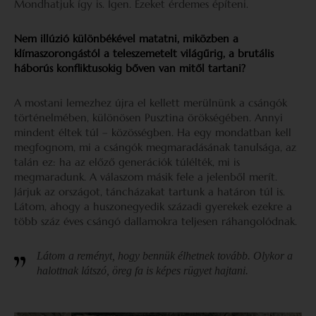
Mondhatjuk így is. Igen. Ezeket érdemes építeni.
Nem illúzió különbékével matatni, miközben a
klímaszorongástól a teleszemetelt világűrig, a brutális
háborús konfliktusokig bőven van mitől tartani?
A mostani lemezhez újra el kellett merülnünk a csángók
történelmében, különösen Pusztina örökségében. Annyi
mindent éltek túl – közösségben. Ha egy mondatban kell
megfognom, mi a csángók megmaradásának tanulsága, az
talán ez: ha az előző generációk túlélték, mi is
megmaradunk. A válaszom másik fele a jelenből merít.
Járjuk az országot, táncházakat tartunk a határon túl is.
Látom, ahogy a huszonegyedik századi gyerekek ezekre a
több száz éves csángó dallamokra teljesen ráhangolódnak.
Látom a reményt, hogy bennük élhetnek tovább. Olykor a
halottnak látszó, öreg fa is képes rügyet hajtani.