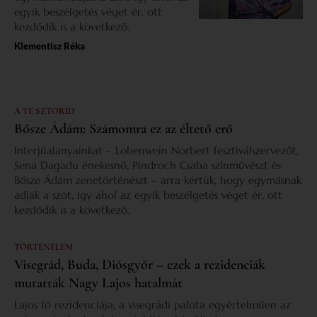
egyik beszélgetés véget ér, ott
kezdődik is a következő.
Klementisz Réka
A TE SZTORID
Bősze Ádám: Számomra ez az éltető erő
Interjúalanyainkat – Lobenwein Norbert fesztiválszervezőt,
Sena Dagadu énekesnő, Pindroch Csaba színművészt és
Bősze Ádám zenetörténészt – arra kértük, hogy egymásnak
adják a szót, így ahol az egyik beszélgetés véget ér, ott
kezdődik is a következő.
TÖRTÉNELEM
Visegrád, Buda, Diósgyőr – ezek a rezidenciák
mutatták Nagy Lajos hatalmát
Lajos fő rezidenciája, a visegrádi palota egyértelműen az