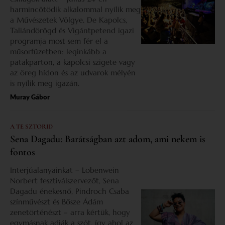
harmincötödik alkalommal nyílik meg
a Művészetek Völgye. De Kapolcs,
Taliándörögd és Vigántpetend igazi
programja most sem fér el a
műsorfüzetben: leginkább a
patakparton, a kapolcsi szigete vagy
az öreg hídon és az udvarok mélyén
is nyílik meg igazán.
Muray Gábor
A TE SZTORID
Sena Dagadu: Barátságban azt adom, ami nekem is
fontos
Interjúalanyainkat – Lobenwein
Norbert fesztiválszervezőt, Sena
Dagadu énekesnő, Pindroch Csaba
színművészt és Bősze Ádám
zenetörténészt – arra kértük, hogy
egymásnak adják a szót, így ahol az