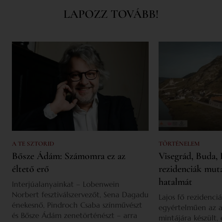
LAPOZZ TOVÁBB!
A TE SZTORID
TÖRTÉNELEM
Bősze Ádám: Számomra ez az
Visegrád, Buda, 
éltető erő
rezidenciák mut
hatalmát
Interjúalanyainkat – Lobenwein
Norbert fesztiválszervezőt, Sena Dagadu
Lajos fő rezidenciá
énekesnő, Pindroch Csaba színművészt
egyértelműen az a
és Bősze Ádám zenetörténészt – arra
mintájára készült,