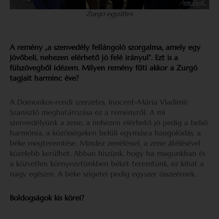
Zurgó együttes
A remény „a szenvedély fellángoló szorgalma, amely egy
jövőbeli, nehezen elérhető jó felé irányul”. Ezt is a
fülszövegből idézem. Milyen remény fűti akkor a Zurgó
tagjait harminc éve?
A Domonkos-rendi szerzetes, Inocent-Mária Vladimír
Szaniszló meghatározása ez a reményről. A mi
szenvedélyünk a zene, a nehezen elérhető jó pedig a belső
harmónia, a közösségeken belüli egymásra hangolódás, a
béke megteremtése. Mindez zenéléssel, a zene átélésével
közelebb kerülhet. Abban hiszünk, hogy ha magunkban és
a közvetlen környezetünkben békét teremtünk, ez kihat a
nagy egészre. A béke szigetei pedig egyszer összeérnek.
Boldogságok kis körei?