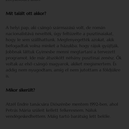
Mit talált ott akkor?
A helyi pap, aki csángó származású volt, de román
nacionalistává nevelték, úgy feltüzelte a pusztinaiakat,
hogy le sem szállhattunk. Megfenyegették azokat, akik
befogadtak volna minket a házukba, hogy rájuk gyújtják.
Jobbnak láttuk Gyimesbe menni megtartani a tervezett
programot. Ide már átszökött néhány pusztinai zenész. Ők
voltak az első csángó magyarok, akiket megismertem. És
addig nem nyugodtam, amíg el nem jutottam a földjükre
is.
Mikor sikerült?
Atzél Endre tanácsára Diószénbe mentem 1992-ben, ahol
Petrás Mária szüleit kellett felkeresnem. Náluk
vendégeskedhettem. Máig tartó barátság lett belőle.