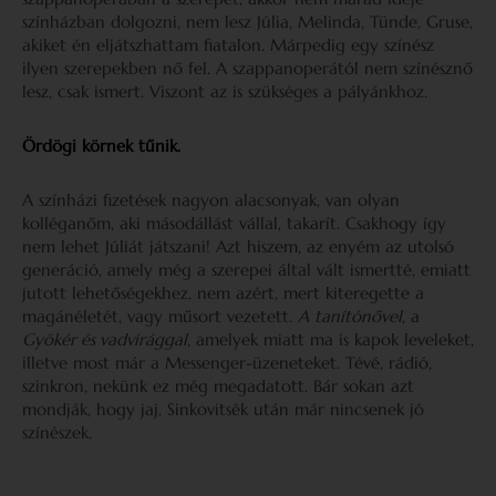
színházban dolgozni, nem lesz Júlia, Melinda, Tünde, Gruse,
akiket én eljátszhattam fiatalon. Márpedig egy színész
ilyen szerepekben nő fel. A szappanoperától nem színésznő
lesz, csak ismert. Viszont az is szükséges a pályánkhoz.
Ördögi körnek tűnik.
A színházi fizetések nagyon alacsonyak, van olyan
kolléganőm, aki másodállást vállal, takarít. Csakhogy így
nem lehet Júliát játszani! Azt hiszem, az enyém az utolsó
generáció, amely még a szerepei által vált ismertté, emiatt
jutott lehetőségekhez, nem azért, mert kiteregette a
magánéletét, vagy műsort vezetett.
A
tanítónővel
, a
Gyökér és vadvirággal
, amelyek miatt ma is kapok leveleket,
illetve most már a Messenger-üzeneteket. Tévé, rádió,
szinkron, nekünk ez még megadatott. Bár sokan azt
mondják, hogy jaj, Sinkovitsék után már nincsenek jó
színészek.