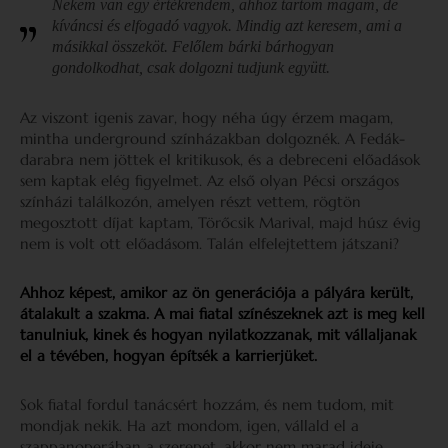
Nekem van egy értékrendem, ahhoz tartom magam, de
kíváncsi és elfogadó vagyok. Mindig azt keresem, ami a
másikkal összeköt. Felőlem bárki bárhogyan
gondolkodhat, csak dolgozni tudjunk együtt.
Az viszont igenis zavar, hogy néha úgy érzem magam,
mintha underground színházakban dolgoznék. A Fedák-
darabra nem jöttek el kritikusok, és a debreceni előadások
sem kaptak elég figyelmet. Az első olyan Pécsi országos
színházi találkozón, amelyen részt vettem, rögtön
megosztott díjat kaptam, Törőcsik Marival, majd húsz évig
nem is volt ott előadásom. Talán elfelejtettem játszani?
Ahhoz képest, amikor az ön generációja a pályára került,
átalakult a szakma. A mai fiatal színészeknek azt is meg kell
tanulniuk, kinek és hogyan nyilatkozzanak, mit vállaljanak
el a tévében, hogyan építsék a karrierjüket.
Sok fiatal fordul tanácsért hozzám, és nem tudom, mit
mondjak nekik. Ha azt mondom, igen, vállald el a
szappanoperában a szerepet, akkor nem marad ideje