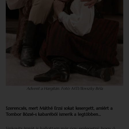
Advent a Hargitán. Fotó: MTI/Ilovszky Béla
Szerencsés, mert Máthé Erzsi sokat kesergett, amiért a
Tombor Bözsé-s kabaréból ismerik a legtöbben…
Sinkovits Imrét is hallottam már úgy emlegetni, hogy ő