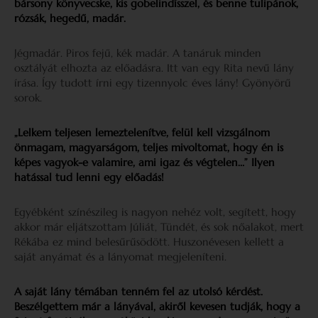
bársony könyvecske, kis gobelindísszel, és benne tulipánok,
rózsák, hegedű, madár.
Jégmadár. Piros fejű, kék madár. A tanáruk minden
osztályát elhozta az előadásra. Itt van egy Rita nevű lány
írása. Így tudott írni egy tizennyolc éves lány! Gyönyörű
sorok.
„Lelkem teljesen lemeztelenítve, felül kell vizsgálnom
önmagam, magyarságom, teljes mivoltomat, hogy én is
képes vagyok-e valamire, ami igaz és végtelen…” Ilyen
hatással tud lenni egy előadás!
Egyébként színészileg is nagyon nehéz volt, segített, hogy
akkor már eljátszottam Júliát, Tündét, és sok nőalakot, mert
Rékába ez mind belesűrűsödött. Huszonévesen kellett a
saját anyámat és a lányomat megjeleníteni.
A saját lány témában tenném fel az utolsó kérdést.
Beszélgettem már a lányával, akiről kevesen tudják, hogy a