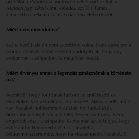
próbálni a
Buborékok
női főszerepét. Győrhöz köt a
Minden jegy elkelt
című előadás, ezt Olt Tamás
kifejezetten nekem írta, és Fedák Sári életéről szól.
Miért nem monodráma?
Szóba került, de én nem szerettem volna. Nem kedvelem a
monodrámákat, ritkán éreztem indokoltnak, hogy egy
ember van a színpadon, és magában beszél.
Miért érvényes ennek a legendás színésznőnek a története
ma?
Azonkívül, hogy fontosnak tartom az emlékezést az
elődeinkre, van aktualitása. A címkézés. Akkor is volt, ma is
van. Fedákot hol kommunistázták, hol fasisztázták,
börtönbe is került, végül kitelepítésben halt meg. Nem
engedték vissza a színpadra, és ma már azt is tudjuk, hogy
ezt Honthy Hanna érte el. Ő írt levelet a
Belügyminisztériumba, hogy ha visszaengedik Fedákot, ő