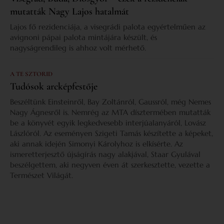
mutatták Nagy Lajos hatalmát
Lajos fő rezidenciája, a visegrádi palota egyértelműen az
avignoni pápai palota mintájára készült, és
nagyságrendileg is ahhoz volt mérhető.
A TE SZTORID
Tudósok arcképfestője
Beszéltünk Einsteinről, Bay Zoltánról, Gaussról, még Nemes
Nagy Ágnesről is. Nemrég az MTA dísztermében mutatták
be a könyvét egyik legkedvesebb interjúalanyáról, Lovász
Lászlóról. Az eseményen Szigeti Tamás készítette a képeket,
aki annak idején Simonyi Károlyhoz is elkísérte. Az
ismeretterjesztő újságírás nagy alakjával, Staar Gyulával
beszélgettem, aki negyven éven át szerkesztette, vezette a
Természet Világát.