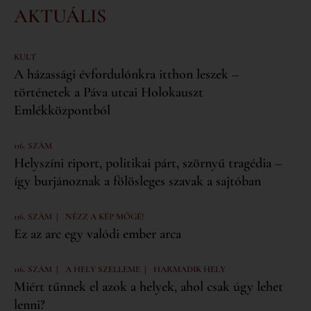
AKTUÁLIS
KULT
A házassági évfordulónkra itthon leszek –
történetek a Páva utcai Holokauszt
Emlékközpontból
116. SZÁM
Helyszíni riport, politikai párt, szörnyű tragédia –
így burjánoznak a fölösleges szavak a sajtóban
|
116. SZÁM
NÉZZ A KÉP MÖGÉ!
Ez az arc egy valódi ember arca
|
|
116. SZÁM
A HELY SZELLEME
HARMADIK HELY
Miért tűnnek el azok a helyek, ahol csak úgy lehet
lenni?