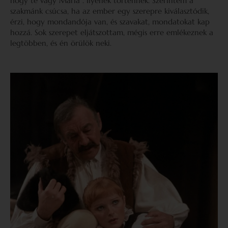
hogy te vagy Mária”. Ilyenek történnek. Szerintem a
szakmánk csúcsa, ha az ember egy szerepre kiválasztódik,
érzi, hogy mondandója van, és szavakat, mondatokat kap
hozzá. Sok szerepet eljátszottam, mégis erre emlékeznek a
legtöbben, és én örülök neki.