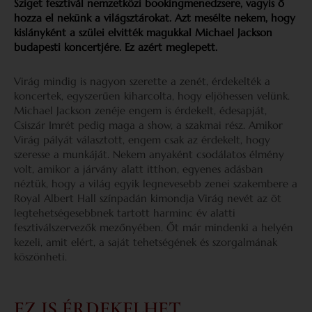
Sziget fesztivál nemzetközi bookingmenedzsere, vagyis ő
hozza el nekünk a világsztárokat. Azt mesélte nekem, hogy
kislányként a szülei elvitték magukkal Michael Jackson
budapesti koncertjére. Ez azért meglepett.
Virág mindig is nagyon szerette a zenét, érdekelték a
koncertek, egyszerűen kiharcolta, hogy eljöhessen velünk.
Michael Jackson zenéje engem is érdekelt, édesapját,
Csiszár Imrét pedig maga a show, a szakmai rész. Amikor
Virág pályát választott, engem csak az érdekelt, hogy
szeresse a munkáját. Nekem anyaként csodálatos élmény
volt, amikor a járvány alatt itthon, egyenes adásban
néztük, hogy a világ egyik legnevesebb zenei szakembere a
Royal Albert Hall színpadán kimondja Virág nevét az öt
legtehetségesebbnek tartott harminc év alatti
fesztiválszervezők mezőnyében. Őt már mindenki a helyén
kezeli, amit elért, a saját tehetségének és szorgalmának
köszönheti.
EZ IS ÉRDEKELHET