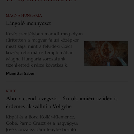
MAGNA HUNGARIA
Lángoló mennyezet
Kevés szentélyben maradt meg olyan
sűrítetten a magyar falusi középkor
misztikája, mint a felvidéki Csécs
község református templomában.
Magna Hungaria sorozatunk
tizenkettedik része következik.
Margittai Gábor
KULT
Ahol a csend a végszó – 6+1 ok, amiért az idén is
érdemes alászállni a Völgybe
Kispál és a Borz, Kollár-Klemencz,
Góbé, Parno Graszt és a nagyágyú:
José González. Újra fénybe boruló