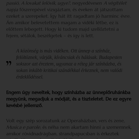
passió
,
A lovakat lelövik, ugye?
, negyedévesen
A végítélet
napja
főszerepével vizsgáztam, és éveken át játszottam
ezeket a szerepeket. Így hát itt ragadtam jó harminc évre.
Ám amikor belevetettem magam a vidéki létbe, ez is
előttem lebegett. Hogy ki tudom majd szellőztetni a
fejem, sétálok, beszélgetek – és így is lett.
A közönség is más vidéken. Ott ünnep a színház,
felöltöznek, várják, kíváncsiak és hálásak. Budapesten
sokszor azt éreztem, ugyanaz a réteg jár színházba, és
sokan inkább kritikai szándékkal érkeznek, nem valódi
érdeklődéssel.
Engem úgy neveltek, hogy színházba az ünneplőruhánkba
megyünk, megadjuk a módját, és a tiszteletet. De ez egyre
kevésbé jellemző.
Volt egy szép sorozatunk az Operaházban, vers és zene,
Musica e parole
, és néha nem akartam hinni a szememnek,
amikor rövidnadrágban, strandpapucsban is érkeztek