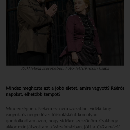
Rickl Mária szerepében. Fotó: MTI/Krizsán Csaba
Mindez meghozta azt a jobb életet, amire vágyott? Ráérős
napokat, élhetőbb tempót?
Mindenképpen. Nekem ez nem szokatlan, vidéki lány
vagyok, és negyedéves főiskolásként komolyan
gondolkodtam azon, hogy vidékre szerződöm. Csakhogy
akkor már játszottam a Várszínházban, jött a
Csíksomlyói