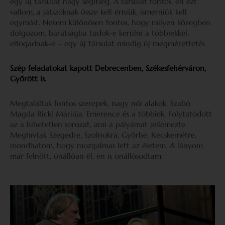
egy új társulat nagy segítség. A társulat fontos, én ezt
vallom, a játszóknak össze kell érniük, ismerniük kell
egymást. Nekem különösen fontos, hogy milyen közegben
dolgozom, barátságba tudok-e kerülni a többiekkel,
elfogadnak-e – egy új társulat mindig új megmérettetés.
Szép feladatokat kapott Debrecenben, Székesfehérváron,
Győrött is.
Megtaláltak fontos szerepek, nagy női alakok. Szabó
Magda Rickl Máriája, Emerence és a többiek. Folytatódott
az a hihetetlen sorozat, ami a pályámat jellemezte.
Meghívtak Szegedre, Szolnokra, Győrbe, Kecskemétre,
mondhatom, hogy mozgalmas lett az életem. A lányom
már felnőtt, önállóan él, én is önállósodtam.