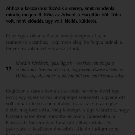
Ahhoz a korszakhoz fűződik a szerep, amit mindenki
mindig megemlít. Réka az Advent a Hargitán-ból. Több
volt, mint előadás, ügy volt, kiállás, küldetés.
Ez az egyik olyan előadás, amely megmutatja, mi
számomra a színház. Hogy nem elég, ha felgyulladnak a
fények, és valamivel szórakoztatunk.
Morális kérdések, igazi ügyek – ezekkel van dolga a
színháznak. Szerencsém van, hogy ezek részese lehettem.
Hálás vagyok, amiért a pályámból erre emlékeznek sokan.
Cegléden a darab bemutatása után harminc évvel egy
orvos egy egész városi ünnepséget szervezett, ugyanis ott
volt annak idején a bemutatón, és az az este az egész
életét megfordította. Még feleséget is úgy választott, hogy
hozzám hasonlítson, mondta viccesen. Tápiószelén, a
Blaskovich Múzeumban tanárnők álltak sorfalat, és
gyertyával a kezükben énekelték: „Ha én tudtam volna,