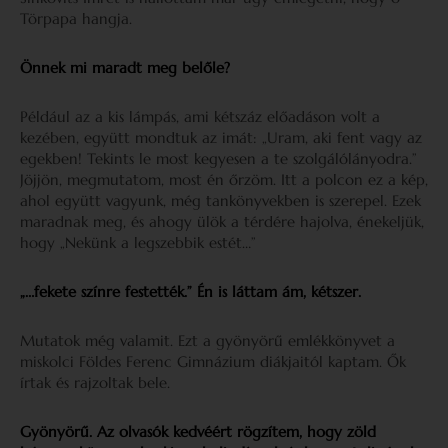
Törpapa hangja.
Önnek mi maradt meg belőle?
Például az a kis lámpás, ami kétszáz előadáson volt a
kezében, együtt mondtuk az imát: „Uram, aki fent vagy az
egekben! Tekints le most kegyesen a te szolgálólányodra.”
Jöjjön, megmutatom, most én őrzöm. Itt a polcon ez a kép,
ahol együtt vagyunk, még tankönyvekben is szerepel. Ezek
maradnak meg, és ahogy ülök a térdére hajolva, énekeljük,
hogy „Nekünk a legszebbik estét…”
„…fekete színre festették.” Én is láttam ám, kétszer.
Mutatok még valamit. Ezt a gyönyörű emlékkönyvet a
miskolci Földes Ferenc Gimnázium diákjaitól kaptam. Ők
írtak és rajzoltak bele.
Gyönyörű. Az olvasók kedvéért rögzítem, hogy zöld