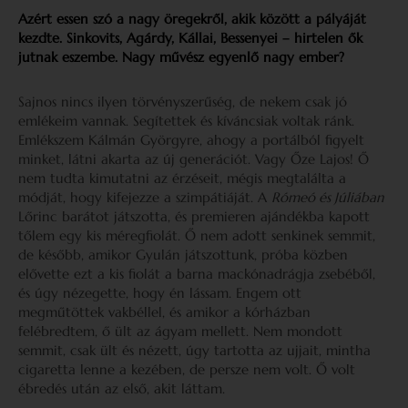
Azért essen szó a nagy öregekről, akik között a pályáját
kezdte. Sinkovits, Agárdy, Kállai, Bessenyei – hirtelen ők
jutnak eszembe. Nagy művész egyenlő nagy ember?
Sajnos nincs ilyen törvényszerűség, de nekem csak jó
emlékeim vannak. Segítettek és kíváncsiak voltak ránk.
Emlékszem Kálmán Györgyre, ahogy a portálból figyelt
minket, látni akarta az új generációt. Vagy Őze Lajos! Ő
nem tudta kimutatni az érzéseit, mégis megtalálta a
módját, hogy kifejezze a szimpátiáját. A
Rómeó és Júliában
Lőrinc barátot játszotta, és premieren ajándékba kapott
tőlem egy kis méregfiolát. Ő nem adott senkinek semmit,
de később, amikor Gyulán játszottunk, próba közben
elővette ezt a kis fiolát a barna mackónadrágja zsebéből,
és úgy nézegette, hogy én lássam. Engem ott
megműtöttek vakbéllel, és amikor a kórházban
felébredtem, ő ült az ágyam mellett. Nem mondott
semmit, csak ült és nézett, úgy tartotta az ujjait, mintha
cigaretta lenne a kezében, de persze nem volt. Ő volt
ébredés után az első, akit láttam.