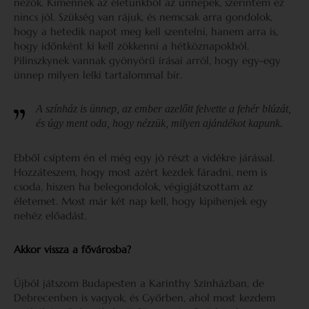
nézők. Kimennek az életünkből az ünnepek, szerintem ez
nincs jól. Szükség van rájuk, és nemcsak arra gondolok,
hogy a hetedik napot meg kell szentelni, hanem arra is,
hogy időnként ki kell zökkenni a hétköznapokból.
Pilinszkynek vannak gyönyörű írásai arról, hogy egy-egy
ünnep milyen lelki tartalommal bír.
A színház is ünnep, az ember azelőtt felvette a fehér blúzát,
és úgy ment oda, hogy nézzük, milyen ajándékot kapunk.
Ebből csíptem én el még egy jó részt a vidékre járással.
Hozzáteszem, hogy most azért kezdek fáradni, nem is
csoda, hiszen ha belegondolok, végigjátszottam az
életemet. Most már két nap kell, hogy kipihenjek egy
nehéz előadást.
Akkor vissza a fővárosba?
Újból játszom Budapesten a Karinthy Színházban, de
Debrecenben is vagyok, és Győrben, ahol most kezdem