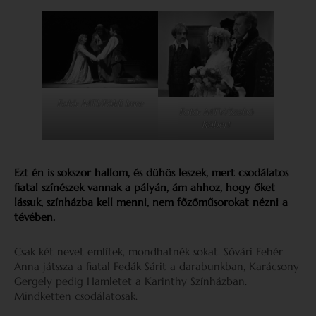
Fotó: MTI/Földi Imre
Fotó: MTV/Szabó
Róbert
Ezt én is sokszor hallom, és dühös leszek, mert csodálatos
fiatal színészek vannak a pályán, ám ahhoz, hogy őket
lássuk, színházba kell menni, nem főzőműsorokat nézni a
tévében.
Csak két nevet említek, mondhatnék sokat. Sóvári Fehér
Anna játssza a fiatal Fedák Sárit a darabunkban, Karácsony
Gergely pedig Hamletet a Karinthy Színházban.
Mindketten csodálatosak.