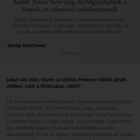
Kubik Anna: Nem elég, ha felgyulladnak a
fények, és valamivel szórakoztatunk
Díjak, elismerések, sikerek és a drámairodalom nagy
nőalakjai fémjelzik a pályáját, Júliától Rickl Máriáig. És
ügyek, amelyek mellé sohasem harcosan állt oda.
Szöveg:
Hulej Emese
2023.10.04.
Sokat van úton, hiszen az utóbbi években többet játszik
vidéken, mint a fővárosban. Miért?
Tíz éve kezdtem a vidékre járást, egyszerűen torkig lettem
a fővárosi élettel. Azt vettem észre, hogy állandóan
autóban ülök, ami azon kívül, hogy rossz, még haszontalan
is. Amikor Ráckevei Anna hívott, hogy menjek Debrecenbe,
úgy éreztem, éppen jókor jön a lehetőség, minden
szempontból. Jó, ha az ember nem kényelmesedik el, ehhez