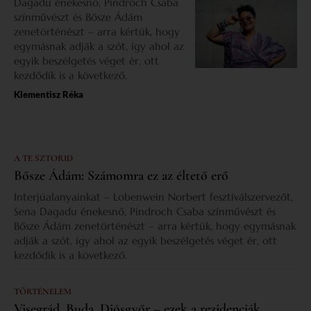
Dagadu énekesnő, Pindroch Csaba
színművészt és Bősze Ádám
zenetörténészt – arra kértük, hogy
egymásnak adják a szót, így ahol az
egyik beszélgetés véget ér, ott
kezdődik is a következő.
Klementisz Réka
A TE SZTORID
Bősze Ádám: Számomra ez az éltető erő
Interjúalanyainkat – Lobenwein Norbert fesztiválszervezőt,
Sena Dagadu énekesnő, Pindroch Csaba színművészt és
Bősze Ádám zenetörténészt – arra kértük, hogy egymásnak
adják a szót, így ahol az egyik beszélgetés véget ér, ott
kezdődik is a következő.
TÖRTÉNELEM
Visegrád, Buda, Diósgyőr – ezek a rezidenciák