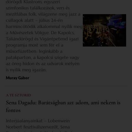
dörögdi Klastrom, egyszeri
szimfonikus találkozások, vers és
mezítlábas folk, világzene meg jazz a
csillagok alatt – július 24-én
harmincötödik alkalommal nyílik meg
a Művészetek Völgye. De Kapolcs,
Taliándörögd és Vigántpetend igazi
programja most sem fér el a
műsorfüzetben: leginkább a
patakparton, a kapolcsi szigete vagy
az öreg hídon és az udvarok mélyén
is nyílik meg igazán.
Muray Gábor
A TE SZTORID
Sena Dagadu: Barátságban azt adom, ami nekem is
fontos
Interjúalanyainkat – Lobenwein
Norbert fesztiválszervezőt, Sena