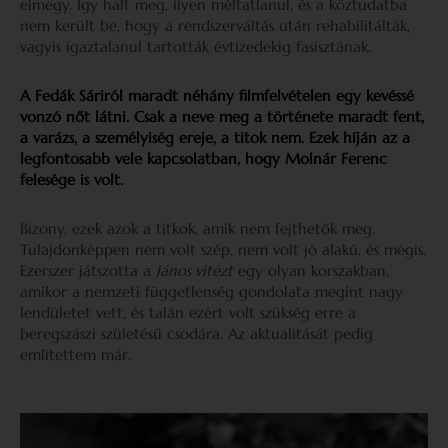
elmegy. Így halt meg, ilyen méltatlanul, és a köztudatba
nem került be, hogy a rendszerváltás után rehabilitálták,
vagyis igaztalanul tartották évtizedekig fasisztának.
A Fedák Sáriról maradt néhány filmfelvételen egy kevéssé
vonzó nőt látni. Csak a neve meg a története maradt fent,
a varázs, a személyiség ereje, a titok nem. Ezek híján az a
legfontosabb vele kapcsolatban, hogy Molnár Ferenc
felesége is volt.
Bizony, ezek azok a titkok, amik nem fejthetők meg.
Tulajdonképpen nem volt szép, nem volt jó alakú, és mégis.
Ezerszer játszotta a
János vitézt
egy olyan korszakban,
amikor a nemzeti függetlenség gondolata megint nagy
lendületet vett, és talán ezért volt szükség erre a
beregszászi születésű csodára. Az aktualitását pedig
említettem már.