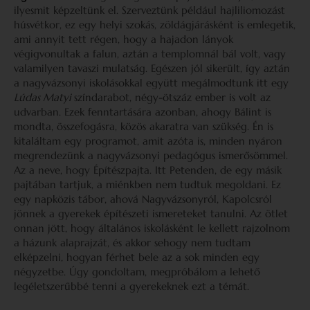
ilyesmit képzeltünk el. Szerveztünk például hajliliomozást
húsvétkor, ez egy helyi szokás, zöldágjárásként is emlegetik,
ami annyit tett régen, hogy a hajadon lányok
végigvonultak a falun, aztán a templomnál bál volt, vagy
valamilyen tavaszi mulatság. Egészen jól sikerült, így aztán
a nagyvázsonyi iskolásokkal együtt megálmodtunk itt egy
Lúdas Matyi
színdarabot, négy-ötszáz ember is volt az
udvarban. Ezek fenntartására azonban, ahogy Bálint is
mondta, összefogásra, közös akaratra van szükség. Én is
kitaláltam egy programot, amit azóta is, minden nyáron
megrendezünk a nagyvázsonyi pedagógus ismerősömmel.
Az a neve, hogy Építészpajta. Itt Petenden, de egy másik
pajtában tartjuk, a miénkben nem tudtuk megoldani. Ez
egy napközis tábor, ahová Nagyvázsonyról, Kapolcsról
jönnek a gyerekek építészeti ismereteket tanulni. Az ötlet
onnan jött, hogy általános iskolásként le kellett rajzolnom
a házunk alaprajzát, és akkor sehogy nem tudtam
elképzelni, hogyan férhet bele az a sok minden egy
négyzetbe. Úgy gondoltam, megpróbálom a lehető
legéletszerűbbé tenni a gyerekeknek ezt a témát.