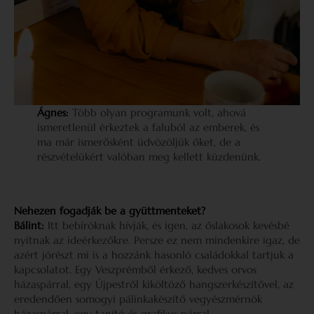
Ágnes:
Több olyan programunk volt, ahová
ismeretlenül érkeztek a faluból az emberek, és
ma már ismerősként üdvözöljük őket, de a
részvételükért valóban meg kellett küzdenünk.
Nehezen fogadják be a gyüttmenteket?
Bálint:
Itt bebíróknak hívják, és igen, az őslakosok kevésbé
nyitnak az ideérkezőkre. Persze ez nem mindenkire igaz, de
azért jórészt mi is a hozzánk hasonló családokkal tartjuk a
kapcsolatot. Egy Veszprémből érkező, kedves orvos
házaspárral, egy Újpestről kiköltöző hangszerkészítővel, az
eredendően somogyi pálinkakészítő vegyészmérnök
házaspárral, egy tanító és grafikus párral.