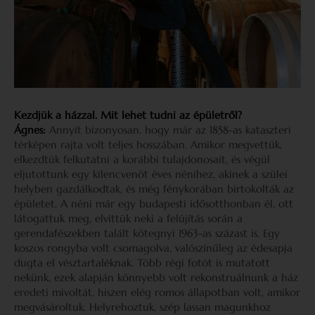
Kezdjük a házzal. Mit lehet tudni az épületről?
Ágnes:
Annyit bizonyosan, hogy már az 1858-as kataszteri
térképen rajta volt teljes hosszában. Amikor megvettük,
elkezdtük felkutatni a korábbi tulajdonosait, és végül
eljutottunk egy kilencvenöt éves nénihez, akinek a szülei
helyben gazdálkodtak, és még fénykorában birtokolták az
épületet. A néni már egy budapesti idősotthonban él, ott
látogattuk meg, elvittük neki a felújítás során a
gerendafészekben talált kötegnyi 1963-as százast is. Egy
koszos rongyba volt csomagolva, valószínűleg az édesapja
dugta el vésztartaléknak. Több régi fotót is mutatott
nekünk, ezek alapján könnyebb volt rekonstruálnunk a ház
eredeti mivoltát, hiszen elég romos állapotban volt, amikor
megvásároltuk. Helyrehoztuk, szép lassan magunkhoz