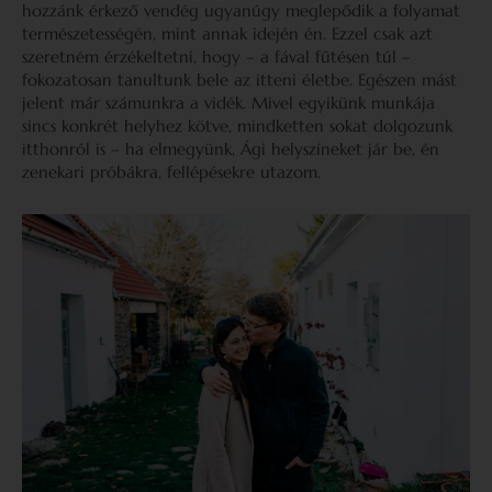
hozzánk érkező vendég ugyanúgy meglepődik a folyamat
természetességén, mint annak idején én. Ezzel csak azt
szeretném érzékeltetni, hogy – a fával fűtésen túl –
fokozatosan tanultunk bele az itteni életbe. Egészen mást
jelent már számunkra a vidék. Mivel egyikünk munkája
sincs konkrét helyhez kötve, mindketten sokat dolgozunk
itthonról is – ha elmegyünk, Ági helyszíneket jár be, én
zenekari próbákra, fellépésekre utazom.