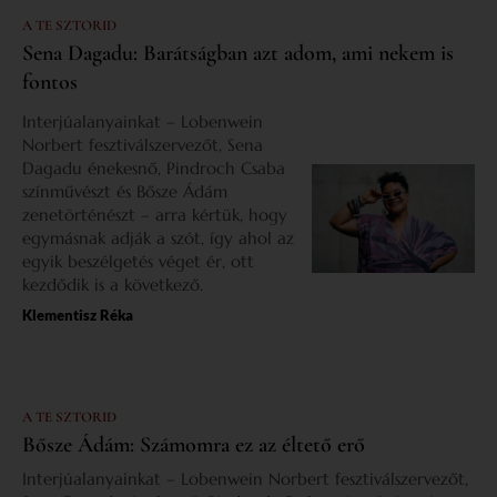
A TE SZTORID
Sena Dagadu: Barátságban azt adom, ami nekem is
fontos
Interjúalanyainkat – Lobenwein
Norbert fesztiválszervezőt, Sena
Dagadu énekesnő, Pindroch Csaba
színművészt és Bősze Ádám
zenetörténészt – arra kértük, hogy
egymásnak adják a szót, így ahol az
egyik beszélgetés véget ér, ott
kezdődik is a következő.
Klementisz Réka
A TE SZTORID
Bősze Ádám: Számomra ez az éltető erő
Interjúalanyainkat – Lobenwein Norbert fesztiválszervezőt,