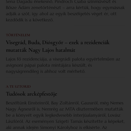
Sena Dagadu énekesnő, Pindroch Csaba színművészt és
Bősze Ádám zenetörténészt – arra kértük, hogy egymásnak
adják a szót, így ahol az egyik beszélgetés véget ér, ott
kezdődik is a következő.
TÖRTÉNELEM
Visegrád, Buda, Diósgyőr – ezek a rezidenciák
mutatták Nagy Lajos hatalmát
Lajos fő rezidenciája, a visegrádi palota egyértelműen az
avignoni pápai palota mintájára készült, és
nagyságrendileg is ahhoz volt mérhető.
A TE SZTORID
Tudósok arcképfestője
Beszéltünk Einsteinről, Bay Zoltánról, Gaussról, még Nemes
Nagy Ágnesről is. Nemrég az MTA dísztermében mutatták
be a könyvét egyik legkedvesebb interjúalanyáról, Lovász
Lászlóról. Az eseményen Szigeti Tamás készítette a képeket,
aki annak idején Simonyi Károlyhoz is elkísérte. Az