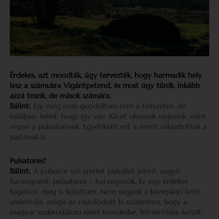
Érdekes, azt mondták, úgy tervezték, hogy harmadik hely
lesz a számukra Vigántpetend, és most úgy tűnik, inkább
azzá teszik, de mások számára.
Bálint:
Így még nem gondoltam erre a helyzetre, de
valóban, lehet, hogy így van. Kicsit olyanok vagyunk, mint
régen a pulsatoresek. Egyébként ezt a nevet választottuk a
pajtának is.
Pulsatores?
Bálint:
A pulsator szó szerint pulzálót jelent, vagyis
harangozót, pulsatores – harangozók. Ez egy érdekes
fogalom, meg is kutattam. Nem vagyok a középkori latin
szakértője, mégis az rajzolódott ki számomra, hogy a
magyar szakirodalom némi tévedésbe, félreértésbe került,