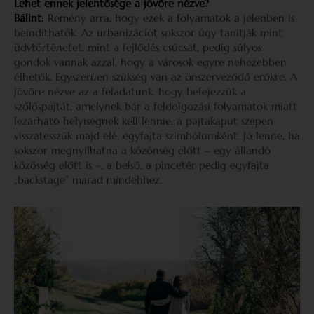
Lehet ennek jelentősége a jövőre nézve?
Bálint:
Remény arra, hogy ezek a folyamatok a jelenben is
beindíthatók. Az urbanizációt sokszor úgy tanítják mint
üdvtörténetet, mint a fejlődés csúcsát, pedig súlyos
gondok vannak azzal, hogy a városok egyre nehezebben
élhetők. Egyszerűen szükség van az önszerveződő erőkre. A
jövőre nézve az a feladatunk, hogy befejezzük a
szőlőspajtát, amelynek bár a feldolgozási folyamatok miatt
lezárható helyiségnek kell lennie, a pajtakaput szépen
visszatesszük majd elé, egyfajta szimbólumként. Jó lenne, ha
sokszor megnyílhatna a közönség előtt – egy állandó
közösség előtt is –, a belső, a pincetér pedig egyfajta
„backstage” marad mindehhez.