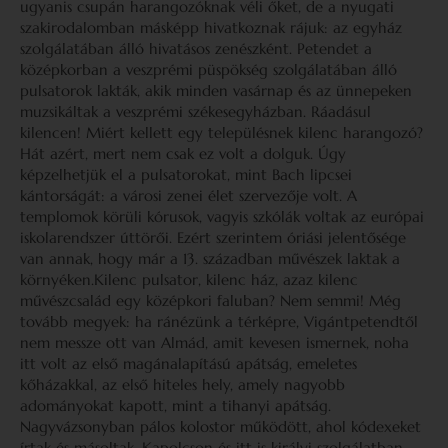
ugyanis csupán harangozóknak véli őket, de a nyugati
szakirodalomban másképp hivatkoznak rájuk: az egyház
szolgálatában álló hivatásos zenészként. Petendet a
középkorban a veszprémi püspökség szolgálatában álló
pulsatorok lakták, akik minden vasárnap és az ünnepeken
muzsikáltak a veszprémi székesegyházban. Ráadásul
kilencen! Miért kellett egy településnek kilenc harangozó?
Hát azért, mert nem csak ez volt a dolguk. Úgy
képzelhetjük el a pulsatorokat, mint Bach lipcsei
kántorságát: a városi zenei élet szervezője volt. A
templomok körüli kórusok, vagyis szkólák voltak az európai
iskolarendszer úttörői. Ezért szerintem óriási jelentősége
van annak, hogy már a 13. században művészek laktak a
környéken.Kilenc pulsator, kilenc ház, azaz kilenc
művészcsalád egy középkori faluban? Nem semmi! Még
tovább megyek: ha ránézünk a térképre, Vigántpetendtől
nem messze ott van Almád, amit kevesen ismernek, noha
itt volt az első magánalapítású apátság, emeletes
kőházakkal, az első hiteles hely, amely nagyobb
adományokat kapott, mint a tihanyi apátság.
Nagyvázsonyban pálos kolostor működött, ahol kódexeket
írtak és másoltak, Kapolcson és itt is királyi szolgálatban