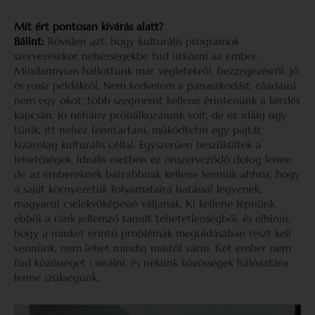
Mit ért pontosan kivárás alatt?
Bálint:
Röviden azt, hogy kulturális programok
szervezésekor nehézségekbe tud ütközni az ember.
Mindannyian hallottunk már végletekről, bezzegezésről, jó
és rossz példákról. Nem kedvelem a panaszkodást, ráadásul
nem egy okot, több szegmenst kellene érintenünk a kérdés
kapcsán. Jó néhány próbálkozásunk volt, de ez idáig úgy
tűnik, itt nehéz fenntartani, működtetni egy pajtát
kizárólag kulturális céllal. Egyszerűen beszűkültek a
lehetőségek. Ideális esetben ez önszerveződő dolog lenne,
de az embereknek bátrabbnak kellene lenniük ahhoz, hogy
a saját környezetük folyamataira hatással legyenek,
magyarul cselekvőképessé váljanak. Ki kellene lépnünk
ebből a ránk jellemző tanult tehetetlenségből, és elhinni,
hogy a minket érintő problémák megoldásában részt kell
vennünk, nem lehet mindig mástól várni. Két ember nem
tud közösséget csinálni, és nekünk közösségek hálózatára
lenne szükségünk.