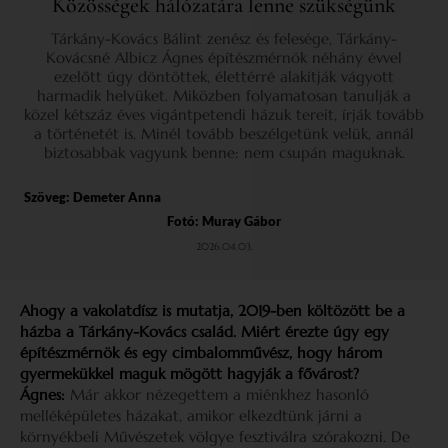
Közösségek hálózatára lenne szükségünk
Tárkány-Kovács Bálint zenész és felesége, Tárkány-
Kovácsné Albicz Ágnes építészmérnök néhány évvel
ezelőtt úgy döntöttek, élettérré alakítják vágyott
harmadik helyüket. Miközben folyamatosan tanulják a
közel kétszáz éves vigántpetendi házuk tereit, írják tovább
a történetét is. Minél tovább beszélgetünk velük, annál
biztosabbak vagyunk benne: nem csupán maguknak.
Szöveg:
Demeter Anna
Fotó: Muray Gábor
2026.04.03.
Ahogy a vakolatdísz is mutatja, 2019-ben költözött be a
házba a Tárkány-Kovács család. Miért érezte úgy egy
építészmérnök és egy cimbalomművész, hogy három
gyermekükkel maguk mögött hagyják a fővárost?
Ágnes:
Már akkor nézegettem a miénkhez hasonló
melléképületes házakat, amikor elkezdtünk járni a
környékbeli Művészetek völgye fesztiválra szórakozni. De