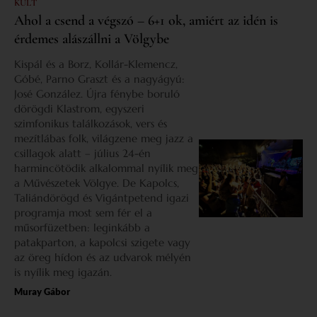
KULT
Ahol a csend a végszó – 6+1 ok, amiért az idén is
érdemes alászállni a Völgybe
Kispál és a Borz, Kollár-Klemencz,
Góbé, Parno Graszt és a nagyágyú:
José González. Újra fénybe boruló
dörögdi Klastrom, egyszeri
szimfonikus találkozások, vers és
mezítlábas folk, világzene meg jazz a
csillagok alatt – július 24-én
harmincötödik alkalommal nyílik meg
a Művészetek Völgye. De Kapolcs,
Taliándörögd és Vigántpetend igazi
programja most sem fér el a
műsorfüzetben: leginkább a
patakparton, a kapolcsi szigete vagy
az öreg hídon és az udvarok mélyén
is nyílik meg igazán.
Muray Gábor