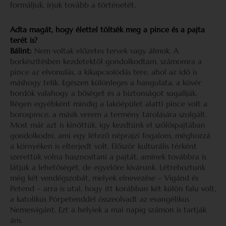
formáljuk, írjuk tovább a történetét.
Adta magát, hogy élettel töltsék meg a pince és a pajta
terét is?
Bálint:
Nem voltak előzetes tervek vagy álmok. A
borkészítésben kezdetektől gondolkodtam, számomra a
pince az elvonulás, a kikapcsolódás tere, ahol az idő is
máshogy telik. Egészen különleges a hangulata, a kövér
hordók valahogy a bőséget és a biztonságot sugallják.
Régen egyébként mindig a lakóépület alatti pince volt a
borospince, a másik verem a termény tárolására szolgált.
Most már azt is kinőttük, így kezdtünk el szőlőspajtában
gondolkodni, ami egy létező néprajzi fogalom, méghozzá
a környéken is elterjedt volt. Először kulturális térként
szerettük volna hasznosítani a pajtát, aminek továbbra is
látjuk a lehetőségét, de egyelőre kivárunk. Létrehoztunk
még két vendégszobát, melyek elnevezése – Vigánd és
Petend – arra is utal, hogy itt korábban két külön falu volt,
a katolikus Pórpetenddel összeolvadt az evangélikus
Nemesvigánt. Ezt a helyiek a mai napig számon is tartják
ám.