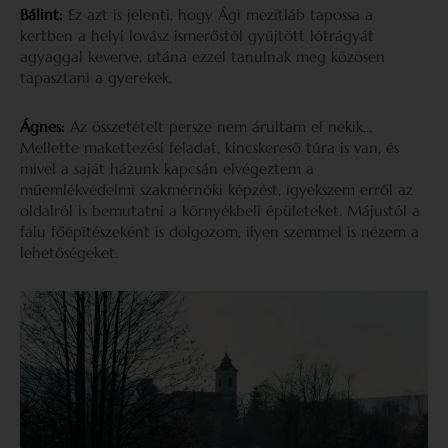
Bálint:
Ez azt is jelenti, hogy Ági mezítláb tapossa a
kertben a helyi lovász ismerőstől gyűjtött lótrágyát
agyaggal keverve, utána ezzel tanulnak meg közösen
tapasztani a gyerekek.
Ágnes:
Az összetételt persze nem árultam el nekik…
Mellette makettezési feladat, kincskereső túra is van, és
mivel a saját házunk kapcsán elvégeztem a
műemlékvédelmi szakmérnöki képzést, igyekszem erről az
oldalról is bemutatni a környékbeli épületeket. Májustól a
falu főépítészeként is dolgozom, ilyen szemmel is nézem a
lehetőségeket.