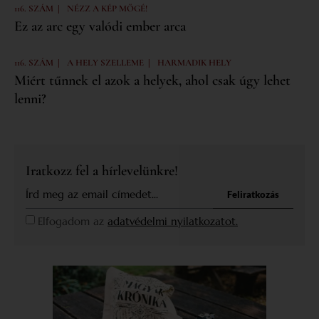
|
116. SZÁM
NÉZZ A KÉP MÖGÉ!
Ez az arc egy valódi ember arca
|
|
116. SZÁM
A HELY SZELLEME
HARMADIK HELY
Miért tűnnek el azok a helyek, ahol csak úgy lehet
lenni?
Iratkozz fel a hírlevelünkre!
Feliratkozás
Elfogadom az
adatvédelmi nyilatkozatot.