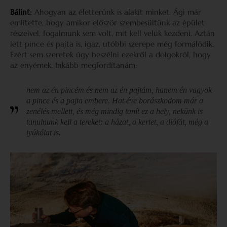
Bálint:
Ahogyan az életterünk is alakít minket. Ági már
említette, hogy amikor először szembesültünk az épület
részeivel, fogalmunk sem volt, mit kell velük kezdeni. Aztán
lett pince és pajta is, igaz, utóbbi szerepe még formálódik.
Ezért sem szeretek úgy beszélni ezekről a dolgokról, hogy
az enyémek. Inkább megfordítanám:
nem az én pincém és nem az én pajtám, hanem én vagyok
a pince és a pajta embere. Hat éve borászkodom már a
zenélés mellett, és még mindig tanít ez a hely, nekünk is
tanulnunk kell a tereket: a házat, a kertet, a diófát, még a
tyúkólat is.