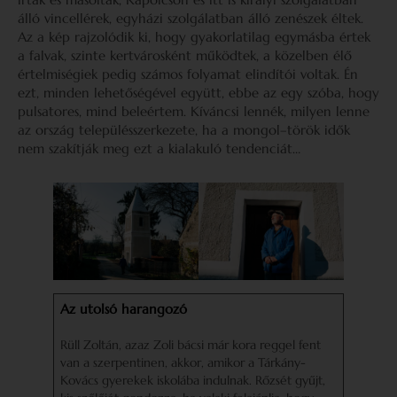
álló vincellérek, egyházi szolgálatban álló zenészek éltek.
Az a kép rajzolódik ki, hogy gyakorlatilag egymásba értek
a falvak, szinte kertvárosként működtek, a közelben élő
értelmiségiek pedig számos folyamat elindítói voltak. Én
ezt, minden lehetőségével együtt, ebbe az egy szóba, hogy
pulsatores, mind beleértem. Kíváncsi lennék, milyen lenne
az ország településszerkezete, ha a mongol–török idők
nem szakítják meg ezt a kialakuló tendenciát…
Az utolsó harangozó
Rüll Zoltán, azaz Zoli bácsi már kora reggel fent
van a szerpentinen, akkor, amikor a Tárkány-
Kovács gyerekek iskolába indulnak. Rőzsét gyűjt,