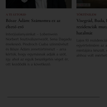
A TE SZTORID
TÖRTÉNELEM
Bősze Ádám: Számomra ez az
Visegrád, Buda, 
éltető erő
rezidenciák mut
hatalmát
Interjúalanyainkat – Lobenwein
Norbert fesztiválszervezőt, Sena Dagadu
Lajos fő rezidenciá
énekesnő, Pindroch Csaba színművészt
egyértelműen az a
és Bősze Ádám zenetörténészt – arra
mintájára készült,
kértük, hogy egymásnak adják a szót,
ahhoz volt mérhet
így ahol az egyik beszélgetés véget ér,
ott kezdődik is a következő.