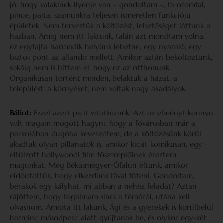
jó, hogy valakinek ilyenje van – gondoltam –, fa oromfal,
pince, pajta, számunkra teljesen ismeretlen funkciójú
épületek. Nem terveztük a költözést, lehetőséget láttunk a
házban. Amíg nem itt laktunk, talán azt mondtam volna,
ez egyfajta harmadik helyünk lehetne, egy nyaraló, egy
biztos pont az állandó mellett. Amikor aztán beköltöztünk,
sokáig nem is hittem el, hogy ez az otthonunk.
Organikusan történt minden, belaktuk a házat, a
települést, a környéket, nem voltak nagy akadályok.
Bálint:
Ezzel azért picit vitatkoznék. Azt az élményt könnyű
volt magam mögött hagyni, hogy a fővárosban már a
parkolóban dugóba keveredtem, de a költözésünk körül
akadtak olyan pillanatok is, amikor kicsit komikusan, egy
eltúlzott hollywoodi film főszereplőinek éreztem
magunkat. Még Békásmegyer-Ófalun éltünk, amikor
eldöntöttük, hogy elkezdünk fával fűteni. Gondoltam,
berakok egy kályhát, mi abban a nehéz feladat? Aztán
rájöttem, hogy fogalmam sincs a témáról, utána kell
olvasnom. Amióta itt lakunk, Ági és a gyerekek is körülbelül
harminc másodperc alatt gyújtanak be, és olykor egy-két