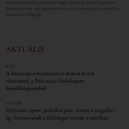
ismeretterjesztő újságírás nagy alakjával, Staar Gyulával
beszélgettem, aki negyven éven át szerkesztette, vezette a
Természet Világát.
AKTUÁLIS
KULT
A házassági évfordulónkra itthon leszek –
történetek a Páva utcai Holokauszt
Emlékközpontból
116. SZÁM
Helyszíni riport, politikai párt, szörnyű tragédia –
így burjánoznak a fölösleges szavak a sajtóban