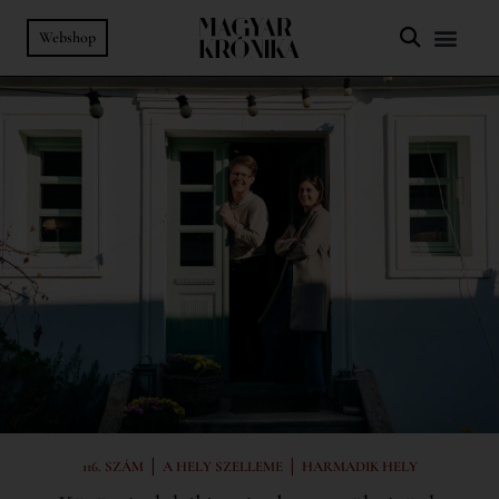
Webshop
|
|
116. SZÁM
A HELY SZELLEME
HARMADIK HELY