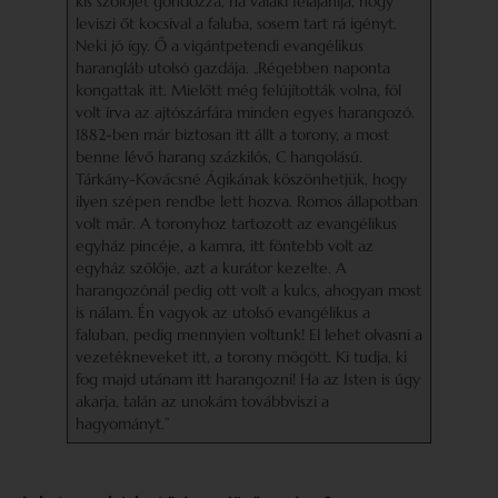
kis szőlőjét gondozza, ha valaki felajánlja, hogy
leviszi őt kocsival a faluba, sosem tart rá igényt.
Neki jó így. Ő a vigántpetendi evangélikus
harangláb utolsó gazdája. „Régebben naponta
kongattak itt. Mielőtt még felújították volna, föl
volt írva az ajtószárfára minden egyes harangozó.
1882-ben már biztosan itt állt a torony, a most
benne lévő harang százkilós, C hangolású.
Tárkány-Kovácsné Ágikának köszönhetjük, hogy
ilyen szépen rendbe lett hozva. Romos állapotban
volt már. A toronyhoz tartozott az evangélikus
egyház pincéje, a kamra, itt föntebb volt az
egyház szőlője, azt a kurátor kezelte. A
harangozónál pedig ott volt a kulcs, ahogyan most
is nálam. Én vagyok az utolsó evangélikus a
faluban, pedig mennyien voltunk! El lehet olvasni a
vezetékneveket itt, a torony mögött. Ki tudja, ki
fog majd utánam itt harangozni! Ha az Isten is úgy
akarja, talán az unokám továbbviszi a
hagyományt.”