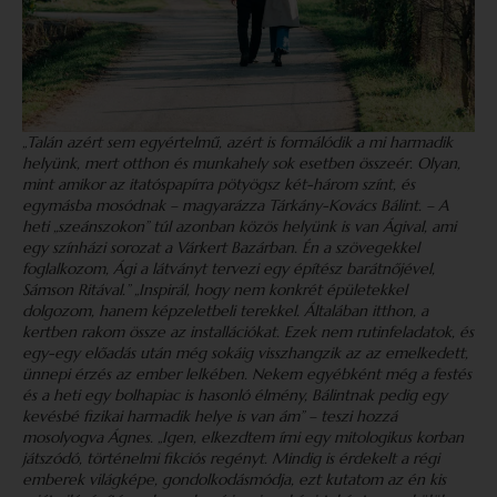
„Talán azért sem egyértelmű, azért is formálódik a mi harmadik
helyünk, mert otthon és munkahely sok esetben összeér. Olyan,
mint amikor az itatóspapírra pötyögsz két-három színt, és
egymásba mosódnak – magyarázza Tárkány-Kovács Bálint. – A
heti „szeánszokon” túl azonban közös helyünk is van Ágival, ami
egy színházi sorozat a Várkert Bazárban. Én a szövegekkel
foglalkozom, Ági a látványt tervezi egy építész barátnőjével,
Sámson Ritával.” „Inspirál, hogy nem konkrét épületekkel
dolgozom, hanem képzeletbeli terekkel. Általában itthon, a
kertben rakom össze az installációkat. Ezek nem rutinfeladatok, és
egy-egy előadás után még sokáig visszhangzik az az emelkedett,
ünnepi érzés az ember lelkében. Nekem egyébként még a festés
és a heti egy bolhapiac is hasonló élmény, Bálintnak pedig egy
kevésbé fizikai harmadik helye is van ám” – teszi hozzá
mosolyogva Ágnes. „Igen, elkezdtem írni egy mitologikus korban
játszódó, történelmi fikciós regényt. Mindig is érdekelt a régi
emberek világképe, gondolkodásmódja, ezt kutatom az én kis