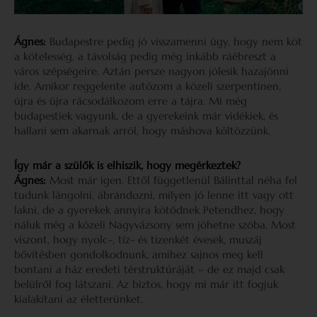
Ágnes:
Budapestre pedig jó visszamenni úgy, hogy nem köt
a kötelesség, a távolság pedig még inkább ráébreszt a
város szépségeire. Aztán persze nagyon jólesik hazajönni
ide. Amikor reggelente autózom a közeli szerpentinen,
újra és újra rácsodálkozom erre a tájra. Mi még
budapestiek vagyunk, de a gyerekeink már vidékiek, és
hallani sem akarnak arról, hogy máshova költözzünk.
Így már a szülők is elhiszik, hogy megérkeztek?
Ágnes:
Most már igen. Ettől függetlenül Bálinttal néha fel
tudunk lángolni, ábrándozni, milyen jó lenne itt vagy ott
lakni, de a gyerekek annyira kötődnek Petendhez, hogy
náluk még a közeli Nagyvázsony sem jöhetne szóba. Most
viszont, hogy nyolc-, tíz- és tizenkét évesek, muszáj
bővítésben gondolkodnunk, amihez sajnos meg kell
bontani a ház eredeti térstruktúráját – de ez majd csak
belülről fog látszani. Az biztos, hogy mi már itt fogjuk
kialakítani az életterünket.