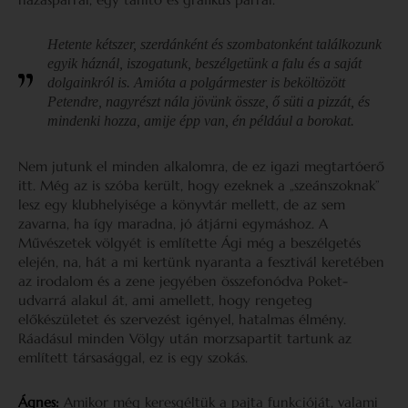
Hetente kétszer, szerdánként és szombatonként találkozunk
egyik háznál, iszogatunk, beszélgetünk a falu és a saját
dolgainkról is. Amióta a polgármester is beköltözött
Petendre, nagyrészt nála jövünk össze, ő süti a pizzát, és
mindenki hozza, amije épp van, én például a borokat.
Nem jutunk el minden alkalomra, de ez igazi megtartóerő
itt. Még az is szóba került, hogy ezeknek a „szeánszoknak”
lesz egy klubhelyisége a könyvtár mellett, de az sem
zavarna, ha így maradna, jó átjárni egymáshoz. A
Művészetek völgyét is említette Ági még a beszélgetés
elején, na, hát a mi kertünk nyaranta a fesztivál keretében
az irodalom és a zene jegyében összefonódva Poket-
udvarrá alakul át, ami amellett, hogy rengeteg
előkészületet és szervezést igényel, hatalmas élmény.
Ráadásul minden Völgy után morzsapartit tartunk az
említett társasággal, ez is egy szokás.
Ágnes:
Amikor még keresgéltük a pajta funkcióját, valami