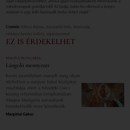
saját világépítésemhez, ahová igazi eszképistaként menekülök a
mindennapok gondjai elől. Ki tudja, talán ha elkészül a könyv,
másnak is egy lelki harmadik helye lehet majd.”
,
,
,
Címkék:
Albicz Ágnes
harmadik hely
közösség
,
tárkány-kovács bálint
vigántpetend
EZ IS ÉRDEKELHET
MAGNA HUNGARIA
Lángoló mennyezet
Kevés szentélyben maradt meg olyan
sűrítetten a magyar falusi középkor
misztikája, mint a felvidéki Csécs
község református templomában.
Magna Hungaria sorozatunk
tizenkettedik része következik.
Margittai Gábor