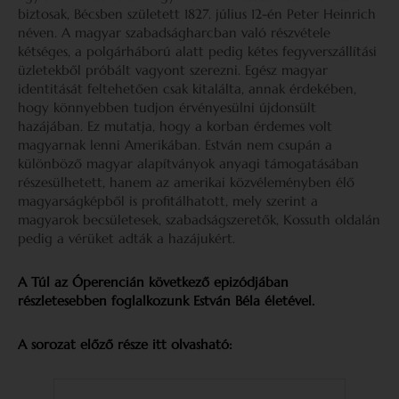
biztosak, Bécsben született 1827. július 12-én Peter Heinrich
néven. A magyar szabadságharcban való részvétele
kétséges, a polgárháború alatt pedig kétes fegyverszállítási
üzletekből próbált vagyont szerezni. Egész magyar
identitását feltehetően csak kitalálta, annak érdekében,
hogy könnyebben tudjon érvényesülni újdonsült
hazájában. Ez mutatja, hogy a korban érdemes volt
magyarnak lenni Amerikában. Estván nem csupán a
különböző magyar alapítványok anyagi támogatásában
részesülhetett, hanem az amerikai közvéleményben élő
magyarságképből is profitálhatott, mely szerint a
magyarok becsületesek, szabadságszeretők, Kossuth oldalán
pedig a vérüket adták a hazájukért.
A Túl az Óperencián következő epizódjában
részletesebben foglalkozunk Estván Béla életével.
A sorozat előző része itt olvasható: