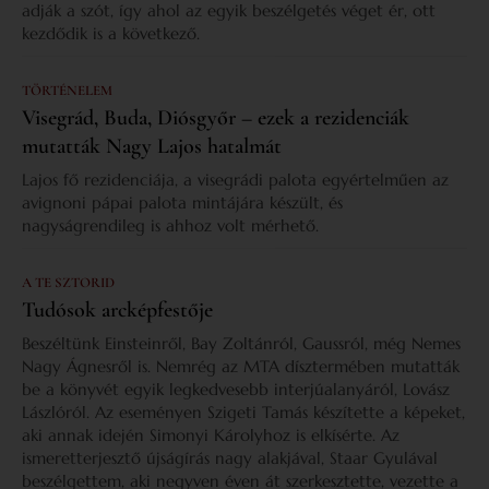
adják a szót, így ahol az egyik beszélgetés véget ér, ott
kezdődik is a következő.
TÖRTÉNELEM
Visegrád, Buda, Diósgyőr – ezek a rezidenciák
mutatták Nagy Lajos hatalmát
Lajos fő rezidenciája, a visegrádi palota egyértelműen az
avignoni pápai palota mintájára készült, és
nagyságrendileg is ahhoz volt mérhető.
A TE SZTORID
Tudósok arcképfestője
Beszéltünk Einsteinről, Bay Zoltánról, Gaussról, még Nemes
Nagy Ágnesről is. Nemrég az MTA dísztermében mutatták
be a könyvét egyik legkedvesebb interjúalanyáról, Lovász
Lászlóról. Az eseményen Szigeti Tamás készítette a képeket,
aki annak idején Simonyi Károlyhoz is elkísérte. Az
ismeretterjesztő újságírás nagy alakjával, Staar Gyulával
beszélgettem, aki negyven éven át szerkesztette, vezette a