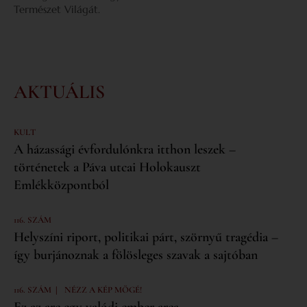
Természet Világát.
AKTUÁLIS
KULT
A házassági évfordulónkra itthon leszek –
történetek a Páva utcai Holokauszt
Emlékközpontból
116. SZÁM
Helyszíni riport, politikai párt, szörnyű tragédia –
így burjánoznak a fölösleges szavak a sajtóban
|
116. SZÁM
NÉZZ A KÉP MÖGÉ!