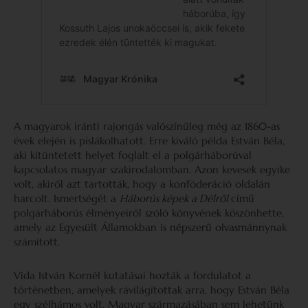
A magyarok iránti rajongás valószínűleg még az 1860-as
évek elején is pislákolhatott. Erre kiváló példa Estván Béla,
aki kitüntetett helyet foglalt el a polgárháborúval
kapcsolatos magyar szakirodalomban. Azon kevesek egyike
volt, akiről azt tartották, hogy a konföderáció oldalán
harcolt. Ismertségét a
Háborús képek a Délről
című
polgárháborús élményeiről szóló könyvének köszönhette,
amely az Egyesült Államokban is népszerű olvasmánnynak
számított.
Vida István Kornél kutatásai hozták a fordulatot a
történetben, amelyek rávilágítottak arra, hogy Estván Béla
egy szélhámos volt. Magyar származásában sem lehetünk