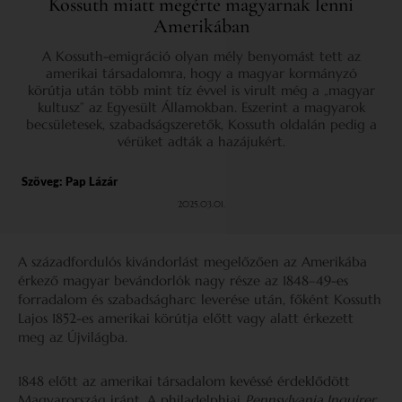
Kossuth miatt megérte magyarnak lenni
Amerikában
A Kossuth-emigráció olyan mély benyomást tett az
amerikai társadalomra, hogy a magyar kormányzó
körútja után több mint tíz évvel is virult még a „magyar
kultusz” az Egyesült Államokban. Eszerint a magyarok
becsületesek, szabadságszeretők, Kossuth oldalán pedig a
vérüket adták a hazájukért.
Szöveg:
Pap Lázár
2025.03.01.
A századfordulós kivándorlást megelőzően az Amerikába
érkező magyar bevándorlók nagy része az 1848–49-es
forradalom és szabadságharc leverése után, főként Kossuth
Lajos 1852-es amerikai körútja előtt vagy alatt érkezett
meg az Újvilágba.
1848 előtt az amerikai társadalom kevéssé érdeklődött
Magyarország iránt. A philadelphiai
Pennsylvania Inquirer