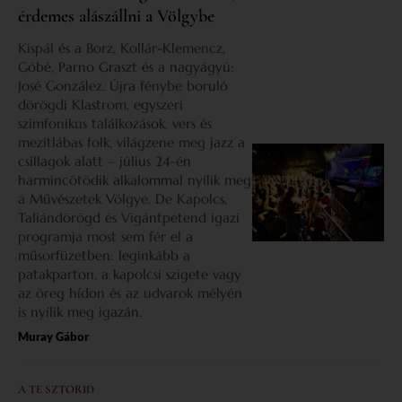
érdemes alászállni a Völgybe
Kispál és a Borz, Kollár-Klemencz,
Góbé, Parno Graszt és a nagyágyú:
José González. Újra fénybe boruló
dörögdi Klastrom, egyszeri
szimfonikus találkozások, vers és
mezítlábas folk, világzene meg jazz a
csillagok alatt – július 24-én
harmincötödik alkalommal nyílik meg
a Művészetek Völgye. De Kapolcs,
Taliándörögd és Vigántpetend igazi
programja most sem fér el a
műsorfüzetben: leginkább a
patakparton, a kapolcsi szigete vagy
az öreg hídon és az udvarok mélyén
is nyílik meg igazán.
Muray Gábor
A TE SZTORID