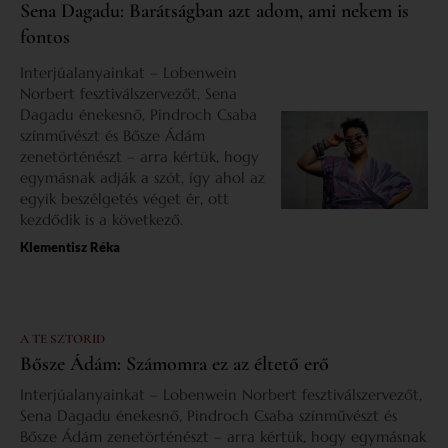
Sena Dagadu: Barátságban azt adom, ami nekem is
fontos
Interjúalanyainkat – Lobenwein
Norbert fesztiválszervezőt, Sena
Dagadu énekesnő, Pindroch Csaba
színművészt és Bősze Ádám
zenetörténészt – arra kértük, hogy
egymásnak adják a szót, így ahol az
egyik beszélgetés véget ér, ott
kezdődik is a következő.
Klementisz Réka
A TE SZTORID
Bősze Ádám: Számomra ez az éltető erő
Interjúalanyainkat – Lobenwein Norbert fesztiválszervezőt,
Sena Dagadu énekesnő, Pindroch Csaba színművészt és
Bősze Ádám zenetörténészt – arra kértük, hogy egymásnak