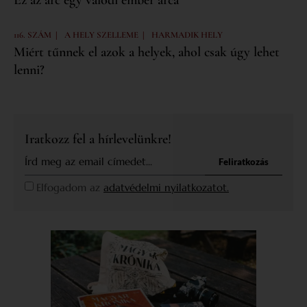
Ez az arc egy valódi ember arca
|
|
116. SZÁM
A HELY SZELLEME
HARMADIK HELY
Miért tűnnek el azok a helyek, ahol csak úgy lehet
lenni?
Iratkozz fel a hírlevelünkre!
Feliratkozás
Elfogadom az
adatvédelmi nyilatkozatot.