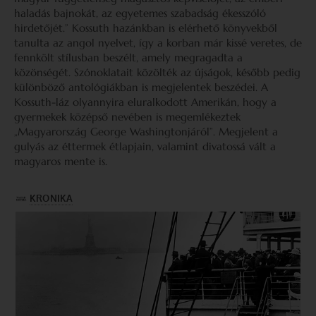
haladás bajnokát, az egyetemes szabadság ékesszóló
hirdetőjét.” Kossuth hazánkban is elérhető könyvekből
tanulta az angol nyelvet, így a korban már kissé veretes, de
fennkölt stílusban beszélt, amely megragadta a
közönségét. Szónoklatait közölték az újságok, később pedig
különböző antológiákban is megjelentek beszédei. A
Kossuth-láz olyannyira eluralkodott Amerikán, hogy a
gyermekek középső nevében is megemlékeztek
„Magyarország George Washingtonjáról”. Megjelent a
gulyás az éttermek étlapjain, valamint divatossá vált a
magyaros mente is.