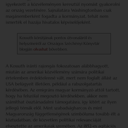
igyekezett a közvéleményen keresztül nyomást gyakorolni
az ország vezetésére. Sajnálatára Washingtonban csak
magánemberként fogadta a kormányzat, tehát nem
ismerték el hazája hivatalos képviselőjeként.
Kossuth körútjának pontos útvonaláról és
helyszíneiről az Országos Széchényi Könyvtár
blogján
olvashat
bővebben.
A Kossuth iránti rajongás fokozatosan alábbhagyott,
miután az amerikai közvélemény számára politikai
értelemben érdektelenné vált, mert nem foglalt állást az
USA belügyeit illetően, például a rabszolgatartás
kérdésében. Az emigráns magyar kormányzó attól tartott,
hogy ha felszólal megosztó kérdésekben, akkor nem
számíthat össztársadalmi támogatásra, így kitért az ilyen
jellegű témák elől. Mint szabadságharcos és mint
Magyarország függetlenségének szimbóluma tovább élt a
köztudatban, de közvetlen politikai relevanciáját
elvesztette az amerikaiak szemében. Az 1852-es agitációs