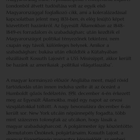
Londonból átvett tudósítása volt az egyik első
Magyarországgal foglalkozó cikk, ami a koleralázadással
kapcsolatban jelent meg 1831-ben, és elég lesújtó képet
közvetített hazánkról. Az Egyesült Államokban az 1848–
1849-es forradalom és szabadságharc után kezdték el
Magyarországot politikai tényezőnek tekinteni, nem
csupán egy távoli, különleges helynek. Amikor a
szabadságharc bukása után elküldték a Kütahyában
elszállásolt Kossuth Lajosért a USS Mississippit, akkor került
be hazánk az amerikaiak „politikai világatlaszába”.
A magyar kormányzó először Angliába ment, majd rövid
tartózkodás után innen indulva szelte át az óceánt a
Humboldt gőzös fedélzetén. 1951. december 4-én érkezett
meg az Egyesült Államokba, majd egy napot az orvosi
vizsgálatokkal töltött. A nagy bevonulásra december 6-án
került sor. New York utcáin népünnepély fogadta, több
mint százezren tolongtak az utcákon, hogy lássák a
magyar szabadságharcost. A polgármester így köszöntötte:
„Bemutatom Önöknek, polgártársaim, Kossuth Lajost, a
magyar függetlenség magasztos képviselőjét, az emberi