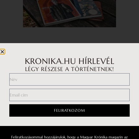
KRONIKA.HU HÍRLEVÉL
LAPOZZ TOVÁBB!
LÉGY RÉSZESE A TÖRTÉNETNEK!
FELIRATKOZOM
Feliratkozásommal hozzájárulok, hogy a Magyar Krónika magazin az