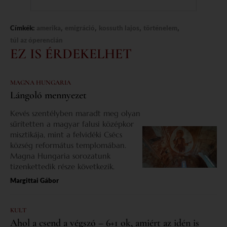
,
,
,
,
Címkék:
amerika
emigráció
kossuth lajos
történelem
túl az óperencián
EZ IS ÉRDEKELHET
MAGNA HUNGARIA
Lángoló mennyezet
Kevés szentélyben maradt meg olyan
sűrítetten a magyar falusi középkor
misztikája, mint a felvidéki Csécs
község református templomában.
Magna Hungaria sorozatunk
tizenkettedik része következik.
Margittai Gábor
KULT
Ahol a csend a végszó – 6+1 ok, amiért az idén is