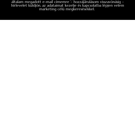
általam megadott e-mail címemre – hozzájárulásom visszavonásig –
hírlevelet küldjön, az adataimat kezelje és kapcsolatba lépjen velem
A TE SZTORID
TÖRTÉNELEM
marketing célú megkeresésekkel.
Bősze Ádám: Számomra ez az
Visegrád, Buda, 
éltető erő
rezidenciák mut
hatalmát
Interjúalanyainkat – Lobenwein
Norbert fesztiválszervezőt, Sena Dagadu
Lajos fő rezidenciá
énekesnő, Pindroch Csaba színművészt
egyértelműen az a
és Bősze Ádám zenetörténészt – arra
mintájára készült,
kértük, hogy egymásnak adják a szót,
ahhoz volt mérhet
így ahol az egyik beszélgetés véget ér,
ott kezdődik is a következő.