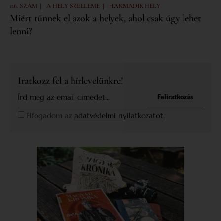
|
|
116. SZÁM
A HELY SZELLEME
HARMADIK HELY
Miért tűnnek el azok a helyek, ahol csak úgy lehet
lenni?
Iratkozz fel a hírlevelünkre!
Feliratkozás
Elfogadom az
adatvédelmi nyilatkozatot.