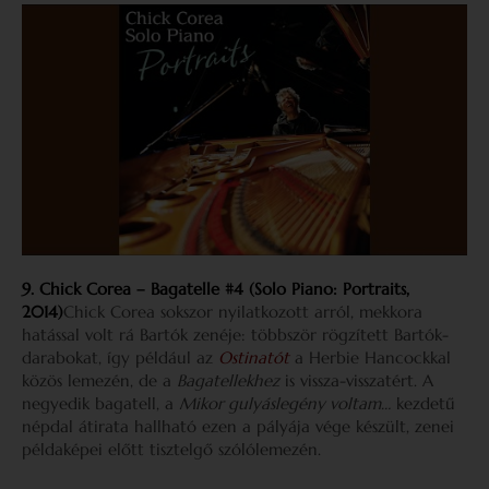
9. Chick Corea – Bagatelle #4 (Solo Piano: Portraits,
2014)
Chick Corea sokszor nyilatkozott arról, mekkora
hatással volt rá Bartók zenéje: többször rögzített Bartók-
darabokat, így például az
Ostinatót
a Herbie Hancockkal
közös lemezén, de a
Bagatellekhez
is vissza-visszatért. A
negyedik bagatell, a
Mikor gulyáslegény voltam…
kezdetű
népdal átirata hallható ezen a pályája vége készült, zenei
példaképei előtt tisztelgő szólólemezén.