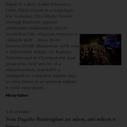
Kispál és a Borz, Kollár-Klemencz,
Góbé, Parno Graszt és a nagyágyú:
José González. Újra fénybe boruló
dörögdi Klastrom, egyszeri
szimfonikus találkozások, vers és
mezítlábas folk, világzene meg jazz a
csillagok alatt – július 24-én
harmincötödik alkalommal nyílik meg
a Művészetek Völgye. De Kapolcs,
Taliándörögd és Vigántpetend igazi
programja most sem fér el a
műsorfüzetben: leginkább a
patakparton, a kapolcsi szigete vagy
az öreg hídon és az udvarok mélyén
is nyílik meg igazán.
Muray Gábor
A TE SZTORID
Sena Dagadu: Barátságban azt adom, ami nekem is
fontos