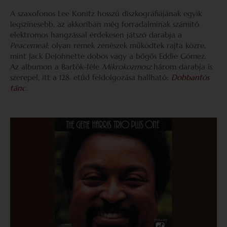
A szaxofonos Lee Konitz hosszú diszkográfiájának egyik
legszínesebb, az akkoriban még forradalminak számító
elektromos hangzással érdekesen játszó darabja a
Peacemeal
; olyan remek zenészek működtek rajta közre,
mint Jack DeJohnette dobos vagy a bőgős Eddie Gómez.
Az albumon a Bartók-féle
Mikrokozmosz
három darabja is
szerepel, itt a 128. etűd feldolgozása hallható:
Dobbantós
tánc
.