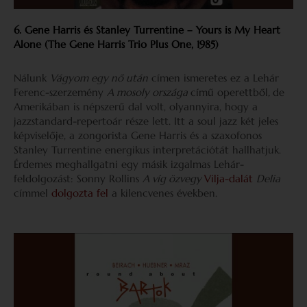
6. Gene Harris és Stanley Turrentine – Yours is My Heart
Alone (The Gene Harris Trio Plus One, 1985)
Nálunk
Vágyom egy nő után
címen ismeretes ez a Lehár
Ferenc-szerzemény
A mosoly országa
című operettből
,
de
Amerikában is népszerű dal volt, olyannyira, hogy a
jazzstandard-repertoár része lett. Itt a soul jazz két jeles
képviselője, a zongorista Gene Harris és a szaxofonos
Stanley Turrentine energikus interpretációtát hallhatjuk.
Érdemes meghallgatni egy másik izgalmas Lehár-
feldolgozást: Sonny Rollins
A víg özvegy
Vilja-dalát
Delia
címmel
dolgozta fel
a kilencvenes években.