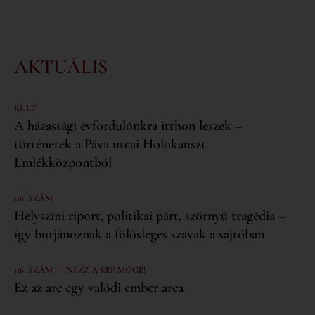
AKTUÁLIS
KULT
A házassági évfordulónkra itthon leszek –
történetek a Páva utcai Holokauszt
Emlékközpontból
116. SZÁM
Helyszíni riport, politikai párt, szörnyű tragédia –
így burjánoznak a fölösleges szavak a sajtóban
|
116. SZÁM
NÉZZ A KÉP MÖGÉ!
Ez az arc egy valódi ember arca