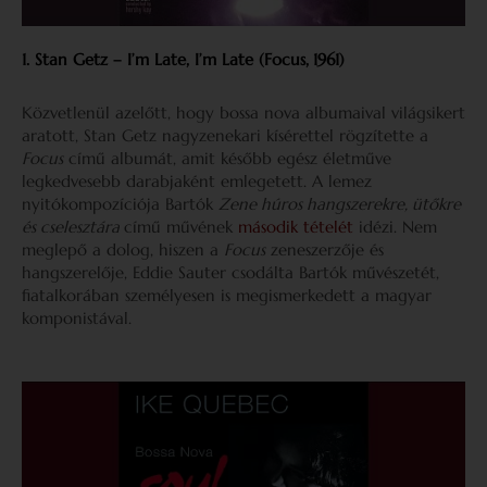
1. Stan Getz – I’m Late, I’m Late (Focus,
1961)
Közvetlenül azelőtt, hogy bossa nova albumaival világsikert
aratott, Stan Getz nagyzenekari kísérettel rögzítette a
Focus
című albumát, amit később egész életműve
legkedvesebb darabjaként emlegetett. A lemez
nyitókompozíciója Bartók
Zene húros hangszerekre, ütőkre
és cselesztára
című művének
második tételét
idézi. Nem
meglepő a dolog, hiszen a
Focus
zeneszerzője és
hangszerelője, Eddie Sauter csodálta Bartók művészetét,
fiatalkorában személyesen is megismerkedett a magyar
komponistával.