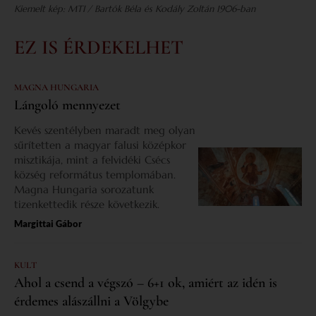
Kiemelt kép: MTI / Bartók Béla és Kodály Zoltán 1906-ban
EZ IS ÉRDEKELHET
MAGNA HUNGARIA
Lángoló mennyezet
Kevés szentélyben maradt meg olyan
sűrítetten a magyar falusi középkor
misztikája, mint a felvidéki Csécs
község református templomában.
Magna Hungaria sorozatunk
tizenkettedik része következik.
Margittai Gábor
KULT
Ahol a csend a végszó – 6+1 ok, amiért az idén is
érdemes alászállni a Völgybe