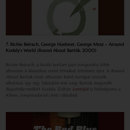
7. Richie Beirach, George Huebner, George Mraz – Around
Kodaly’s World (Round About Bartók, 2000)
Richie Beirach, a kiváló kortárs jazz-zongorista több
albumán is klasszikus zenei témákat értelmez újra. A
Round
About Bartók
című albumán kelet-európai szerzők
alkotásai, így egy Szkrjabin-mű vagy Bartók negyedik
Bagatellje
mellett Kodály Zoltán
Lentóját
is feldolgozta a
Kilenc zongoradarab
című ciklusból.