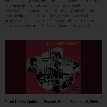
formálója volt a svéd zongorista, Jan Johansson, aki remek
svéd népdaltolmácsolásaival, majd orosz zenéket
interpretáló albumával ért el sikereket, röviddel halála
előtt pedig a hegedűs Svend Asmussennel vette fel
magyar, főleg cigányzenei feldolgozásokat tartalmazó
lemezét. A svéd cím a
Hullámzó Balaton tetejént
takarja.
5. Lee Konitz Quintet – Peasant Dance (Peacemeal, 1969)