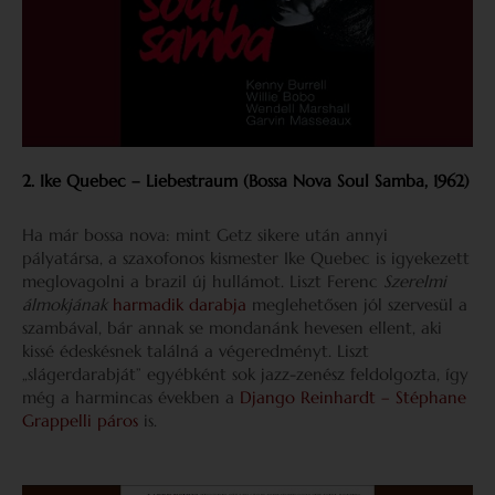
2. Ike Quebec – Liebestraum (Bossa Nova Soul Samba, 1962)
Ha már bossa nova: mint Getz sikere után annyi
pályatársa, a szaxofonos kismester Ike Quebec is igyekezett
meglovagolni a brazil új hullámot. Liszt Ferenc
Szerelmi
álmokjának
harmadik darabja
meglehetősen jól szervesül a
szambával, bár annak se mondanánk hevesen ellent, aki
kissé édeskésnek találná a végeredményt. Liszt
„slágerdarabját” egyébként sok jazz-zenész feldolgozta, így
még a harmincas években a
Django Reinhardt – Stéphane
Grappelli páros
is.