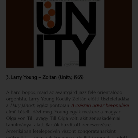
3. Larry Young – Zoltan (Unity, 1965)
A hard bopos, majd az avantgárd jazz felé orientálódó
orgonista, Larry Young Kodály Zoltán előtti tiszteletadása
a
Háry Jánost
, egész pontosan
A császári udvar bevonulása
című tételt idézi meg. Young egyik mestere a magyar
Olga von Till, avagy Till Olga volt, akit zeneakadémiai
tanulmányai alatt Bartók buzdított zeneszerzésre,
Amerikában letelepedvén viszont zongoratanárként
működött – nemcsak Youngnak, de Bill Evansnak is adott