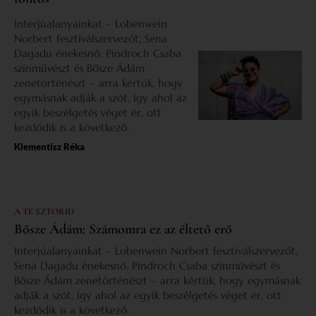
Interjúalanyainkat – Lobenwein
Norbert fesztiválszervezőt, Sena
Dagadu énekesnő, Pindroch Csaba
színművészt és Bősze Ádám
zenetörténészt – arra kértük, hogy
egymásnak adják a szót, így ahol az
egyik beszélgetés véget ér, ott
kezdődik is a következő.
Klementisz Réka
A TE SZTORID
Bősze Ádám: Számomra ez az éltető erő
Interjúalanyainkat – Lobenwein Norbert fesztiválszervezőt,
Sena Dagadu énekesnő, Pindroch Csaba színművészt és
Bősze Ádám zenetörténészt – arra kértük, hogy egymásnak
adják a szót, így ahol az egyik beszélgetés véget ér, ott
kezdődik is a következő.