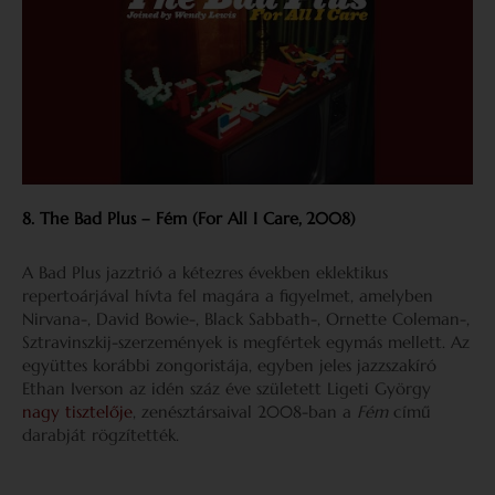
8. The Bad Plus – Fém (For All I Care,
2008)
A Bad Plus jazztrió a kétezres években eklektikus
repertoárjával hívta fel magára a figyelmet, amelyben
Nirvana-, David Bowie-, Black Sabbath-, Ornette Coleman-,
Sztravinszkij-szerzemények is megfértek egymás mellett. Az
együttes korábbi zongoristája, egyben jeles jazzszakíró
Ethan Iverson az idén száz éve született Ligeti György
nagy tisztelője
, zenésztársaival 2008-ban a
Fém
című
darabját rögzítették.