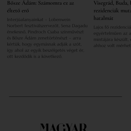
Bősze Ádám: Számomra ez az
Visegrád, Buda, 
éltető erő
rezidenciák mut
hatalmát
Interjúalanyainkat – Lobenwein
Norbert fesztiválszervezőt, Sena Dagadu
Lajos fő rezidenciá
énekesnő, Pindroch Csaba színművészt
egyértelműen az a
és Bősze Ádám zenetörténészt – arra
mintájára készült,
kértük, hogy egymásnak adják a szót,
ahhoz volt mérhet
így ahol az egyik beszélgetés véget ér,
ott kezdődik is a következő.