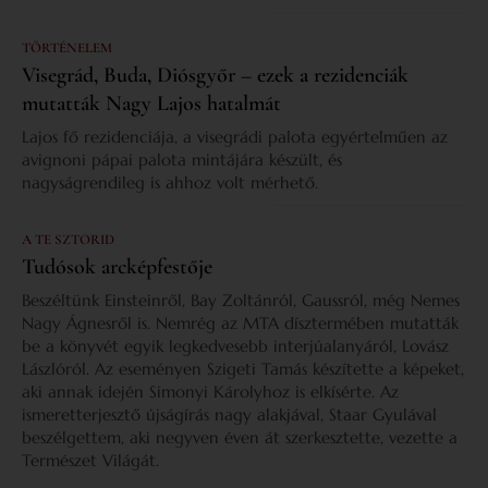
TÖRTÉNELEM
Visegrád, Buda, Diósgyőr – ezek a rezidenciák
mutatták Nagy Lajos hatalmát
Lajos fő rezidenciája, a visegrádi palota egyértelműen az
avignoni pápai palota mintájára készült, és
nagyságrendileg is ahhoz volt mérhető.
A TE SZTORID
Tudósok arcképfestője
Beszéltünk Einsteinről, Bay Zoltánról, Gaussról, még Nemes
Nagy Ágnesről is. Nemrég az MTA dísztermében mutatták
be a könyvét egyik legkedvesebb interjúalanyáról, Lovász
Lászlóról. Az eseményen Szigeti Tamás készítette a képeket,
aki annak idején Simonyi Károlyhoz is elkísérte. Az
ismeretterjesztő újságírás nagy alakjával, Staar Gyulával
beszélgettem, aki negyven éven át szerkesztette, vezette a
Természet Világát.