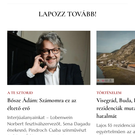
LAPOZZ TOVÁBB!
A TE SZTORID
TÖRTÉNELEM
Bősze Ádám: Számomra ez az
Visegrád, Buda, 
éltető erő
rezidenciák mut
hatalmát
Interjúalanyainkat – Lobenwein
Norbert fesztiválszervezőt, Sena Dagadu
Lajos fő rezidenciá
énekesnő, Pindroch Csaba színművészt
egyértelműen az a