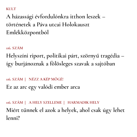
KULT
A házassági évfordulónkra itthon leszek –
történetek a Páva utcai Holokauszt
Emlékközpontból
116. SZÁM
Helyszíni riport, politikai párt, szörnyű tragédia –
így burjánoznak a fölösleges szavak a sajtóban
|
116. SZÁM
NÉZZ A KÉP MÖGÉ!
Ez az arc egy valódi ember arca
|
|
116. SZÁM
A HELY SZELLEME
HARMADIK HELY
Miért tűnnek el azok a helyek, ahol csak úgy lehet
lenni?