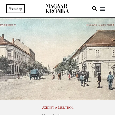
Webshop
A HELY SZ
PODCAST & VIDEÓ
ÜZENET A MÚLTBÓL