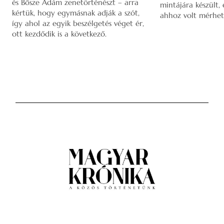
és Bősze Ádám zenetörténészt – arra
mintájára készült,
kértük, hogy egymásnak adják a szót,
ahhoz volt mérhet
így ahol az egyik beszélgetés véget ér,
ott kezdődik is a következő.