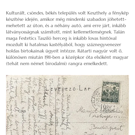
Kulturált, csöndes, békés település volt Keszthely a fénykép
készítése idején, amikor még mindenki szabadon jöhetett-
mehetett az úton, és a néhány autó, ami erre járt, inkább
látványosságnak számított, mint kellemetlenségnek. Talán
maga Festetics Tasziló herceg is inkább lovas hintóval
mozdult ki hatalmas kastélyából, hogy száznegyvenezer
holdas birtokainak ügyeit intézze. Rátarti nagyúr volt ő,
különösen miután 1911-ben a középkor óta elsőként magyar
(tehát nem német birodalmi) rangra emelkedett.