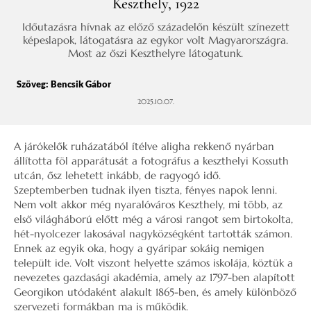
Keszthely, 1922
Időutazásra hívnak az előző századelőn készült színezett
képeslapok, látogatásra az egykor volt Magyarországra.
Most az őszi Keszthelyre látogatunk.
Szöveg:
Bencsik Gábor
2025.10.07.
A járókelők ruházatából ítélve aligha rekkenő nyárban
állította föl apparátusát a fotográfus a keszthelyi Kossuth
utcán, ősz lehetett inkább, de ragyogó idő.
Szeptemberben tudnak ilyen tiszta, fényes napok lenni.
Nem volt akkor még nyaralóváros Keszthely, mi több, az
első világháború előtt még a városi rangot sem birtokolta,
hét-nyolcezer lakosával nagyközségként tartották számon.
Ennek az egyik oka, hogy a gyáripar sokáig nemigen
települt ide. Volt viszont helyette számos iskolája, köztük a
nevezetes gazdasági akadémia, amely az 1797-ben alapított
Georgikon utódaként alakult 1865-ben, és amely különböző
szervezeti formákban ma is működik.