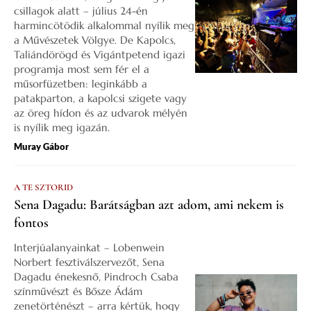
csillagok alatt – július 24-én
harmincötödik alkalommal nyílik meg
a Művészetek Völgye. De Kapolcs,
Taliándörögd és Vigántpetend igazi
programja most sem fér el a
műsorfüzetben: leginkább a
patakparton, a kapolcsi szigete vagy
az öreg hídon és az udvarok mélyén
is nyílik meg igazán.
Muray Gábor
A TE SZTORID
Sena Dagadu: Barátságban azt adom, ami nekem is
fontos
Interjúalanyainkat – Lobenwein
Norbert fesztiválszervezőt, Sena
Dagadu énekesnő, Pindroch Csaba
színművészt és Bősze Ádám
zenetörténészt – arra kértük, hogy