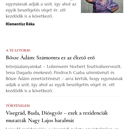
egymásnak adják a szót, így ahol az
egyik beszélgetés véget ér, ott
kezdődik is a következő.
Klementisz Réka
A TE SZTORID
Bősze Ádám: Számomra ez az éltető erő
Interjúalanyainkat – Lobenwein Norbert fesztiválszervezőt,
Sena Dagadu énekesnő, Pindroch Csaba színművészt és
Bősze Ádám zenetörténészt – arra kértük, hogy egymásnak
adják a szót, így ahol az egyik beszélgetés véget ér, ott
kezdődik is a következő.
TÖRTÉNELEM
Visegrád, Buda, Diósgyőr – ezek a rezidenciák
mutatták Nagy Lajos hatalmát