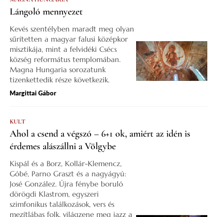
Lángoló mennyezet
Kevés szentélyben maradt meg olyan
sűrítetten a magyar falusi középkor
misztikája, mint a felvidéki Csécs
község református templomában.
Magna Hungaria sorozatunk
tizenkettedik része következik.
Margittai Gábor
KULT
Ahol a csend a végszó – 6+1 ok, amiért az idén is
érdemes alászállni a Völgybe
Kispál és a Borz, Kollár-Klemencz,
Góbé, Parno Graszt és a nagyágyú:
José González. Újra fénybe boruló
dörögdi Klastrom, egyszeri
szimfonikus találkozások, vers és
mezítlábas folk, világzene meg jazz a