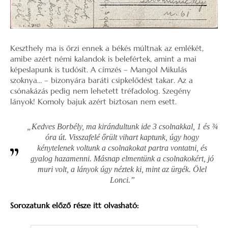
Keszthely ma is őrzi ennek a békés múltnak az emlékét,
amibe azért némi kalandok is belefértek, amint a mai
képeslapunk is tudósít. A címzés – Mangol Mikulás
szoknya… – bizonyára baráti csipkelődést takar. Az a
csónakázás pedig nem lehetett tréfadolog. Szegény
lányok! Komoly bajuk azért biztosan nem esett.
„Kedves Borbély, ma kirándultunk ide 3 csolnakkal, 1 és ¾
óra út. Visszafelé őrült vihart kaptunk, úgy hogy
kénytelenek voltunk a csolnakokat partra vontatni, és
gyalog hazamenni. Másnap elmentünk a csolnakokért, jó
muri volt, a lányok úgy néztek ki, mint az ürgék. Ölel
Lonci.”
Sorozatunk előző része itt olvasható: