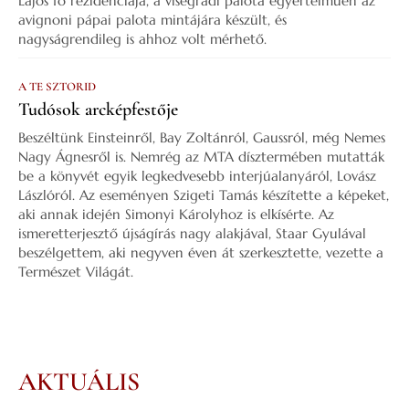
Lajos fő rezidenciája, a visegrádi palota egyértelműen az
avignoni pápai palota mintájára készült, és
nagyságrendileg is ahhoz volt mérhető.
A TE SZTORID
Tudósok arcképfestője
Beszéltünk Einsteinről, Bay Zoltánról, Gaussról, még Nemes
Nagy Ágnesről is. Nemrég az MTA dísztermében mutatták
be a könyvét egyik legkedvesebb interjúalanyáról, Lovász
Lászlóról. Az eseményen Szigeti Tamás készítette a képeket,
aki annak idején Simonyi Károlyhoz is elkísérte. Az
ismeretterjesztő újságírás nagy alakjával, Staar Gyulával
beszélgettem, aki negyven éven át szerkesztette, vezette a
Természet Világát.
AKTUÁLIS