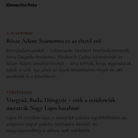
Klementisz Réka
A TE SZTORID
Bősze Ádám: Számomra ez az éltető erő
Interjúalanyainkat – Lobenwein Norbert fesztiválszervezőt,
Sena Dagadu énekesnő, Pindroch Csaba színművészt és
Bősze Ádám zenetörténészt – arra kértük, hogy egymásnak
adják a szót, így ahol az egyik beszélgetés véget ér, ott
kezdődik is a következő.
TÖRTÉNELEM
Visegrád, Buda, Diósgyőr – ezek a rezidenciák
mutatták Nagy Lajos hatalmát
Lajos fő rezidenciája, a visegrádi palota egyértelműen az
avignoni pápai palota mintájára készült, és
nagyságrendileg is ahhoz volt mérhető.