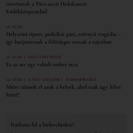
történetek a Páva utcai Holokauszt
Emlékközpontból
116. SZÁM
Helyszíni riport, politikai párt, szörnyű tragédia –
így burjánoznak a fölösleges szavak a sajtóban
|
116. SZÁM
NÉZZ A KÉP MÖGÉ!
Ez az arc egy valódi ember arca
|
|
116. SZÁM
A HELY SZELLEME
HARMADIK HELY
Miért tűnnek el azok a helyek, ahol csak úgy lehet
lenni?
Iratkozz fel a hírlevelünkre!