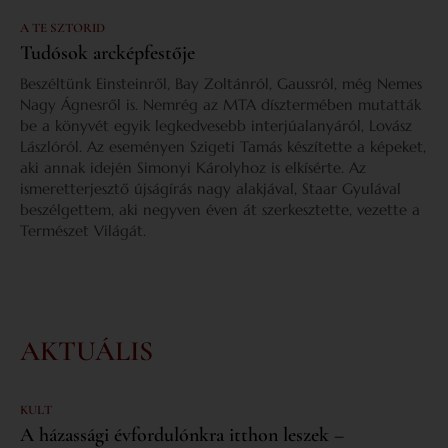
A TE SZTORID
Tudósok arcképfestője
Beszéltünk Einsteinről, Bay Zoltánról, Gaussról, még Nemes
Nagy Ágnesről is. Nemrég az MTA dísztermében mutatták
be a könyvét egyik legkedvesebb interjúalanyáról, Lovász
Lászlóról. Az eseményen Szigeti Tamás készítette a képeket,
aki annak idején Simonyi Károlyhoz is elkísérte. Az
ismeretterjesztő újságírás nagy alakjával, Staar Gyulával
beszélgettem, aki negyven éven át szerkesztette, vezette a
Természet Világát.
AKTUÁLIS
KULT
A házassági évfordulónkra itthon leszek –