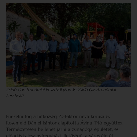
Zsidó Gasztronómiai Fesztivál (Forrás: Zsidó Gasztronómiai
Fesztivál)
Énekelni fog a hitközség Zs-Faktor nevű kórusa és
Rosenfeld Dániel kántor alapította Ávinu Trió együttes.
Természetesen be lehet járni a zsinagóga épületét, és
előadás is lesz nyíregyházi illetőségű, a város életét