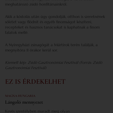
meghatározó zsidó honfitársainkról.
Akik a kóstolás után úgy gondolják, otthon is szeretnének
sóletet vagy flódnit és egyéb finomságot készíteni,
recepteket és hasznos tanácsokat is kaphatnak a finom
falatok mellé.
A Nyíregyházi zsinagógát a Mártírok terén találják, a
megnyitóra 11 órakor kerül sor.
Kiemelt kép:
Zsidó Gasztronómiai Fesztivál (Forrás: Zsidó
Gasztronómiai Fesztivál)
EZ IS ÉRDEKELHET
MAGNA HUNGARIA
Lángoló mennyezet
Kevés szentélyben maradt meg olyan