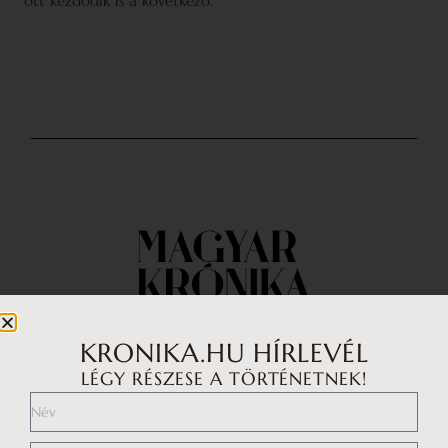
ott kezdődik is a következő.
KRONIKA.HU HÍRLEVÉL
LÉGY RÉSZESE A TÖRTÉNETNEK!
Impresszum
Médiaajánlat