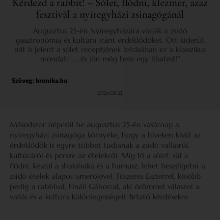
Kérdezd a rabbit! – Sólet, flódni, klezmer, azaz
fesztivál a nyíregyházi zsinagógánál
Augusztus 25-én Nyíregyházára várják a zsidó
gasztronómia és kultúra iránt érdeklődőket. Ott kiderül,
mit is jelent a sólet receptjének leírásában ez a klasszikus
mondat: „… és jön még bele egy libatest!”
Szöveg:
kronika.hu
2024.08.22.
Másodszor népesül be augusztus 25-én vasárnap a
nyíregyházi zsinagóga környéke, hogy a híveken kívül az
érdeklődők is egyre többet tudjanak a zsidó vallásról,
kultúráról és persze az ételekről. Míg fő a sólet, sül a
flódni, készül a shakshuka és a humusz, lehet beszélgetni a
zsidó ételek alapos ismerőjével, Fűszeres Eszterrel, később
pedig a rabbival, Fináli Gáborral, aki örömmel válaszol a
vallás és a kultúra különlegességeit firtató kérdésekre.