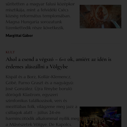
sűrítetten a magyar falusi középkor
misztikája, mint a felvidéki Csécs
község református templomában.
Magna Hungaria sorozatunk
tizenkettedik része következik.
Margittai Gábor
KULT
Ahol a csend a végszó – 6+1 ok, amiért az idén is
érdemes alászállni a Völgybe
Kispál és a Borz, Kollár-Klemencz,
Góbé, Parno Graszt és a nagyágyú:
José González. Újra fénybe boruló
dörögdi Klastrom, egyszeri
szimfonikus találkozások, vers és
mezítlábas folk, világzene meg jazz a
csillagok alatt – július 24-én
harmincötödik alkalommal nyílik meg
a Művészetek Völgye. De Kapolcs,