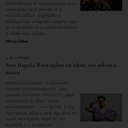
Taliándörögd és Vigántpetend igazi
programja most sem fér el a
műsorfüzetben: leginkább a
patakparton, a kapolcsi szigete vagy
az öreg hídon és az udvarok mélyén
is nyílik meg igazán.
Muray Gábor
A TE SZTORID
Sena Dagadu: Barátságban azt adom, ami nekem is
fontos
Interjúalanyainkat – Lobenwein
Norbert fesztiválszervezőt, Sena
Dagadu énekesnő, Pindroch Csaba
színművészt és Bősze Ádám
zenetörténészt – arra kértük, hogy
egymásnak adják a szót, így ahol az
egyik beszélgetés véget ér, ott
kezdődik is a következő.