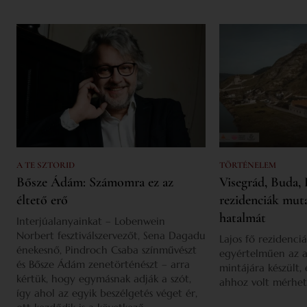
A TE SZTORID
TÖRTÉNELEM
Bősze Ádám: Számomra ez az
Visegrád, Buda, 
éltető erő
rezidenciák mut
hatalmát
Interjúalanyainkat – Lobenwein
Norbert fesztiválszervezőt, Sena Dagadu
Lajos fő rezidenciá
énekesnő, Pindroch Csaba színművészt
egyértelműen az a
és Bősze Ádám zenetörténészt – arra
mintájára készült,
kértük, hogy egymásnak adják a szót,
ahhoz volt mérhet
így ahol az egyik beszélgetés véget ér,