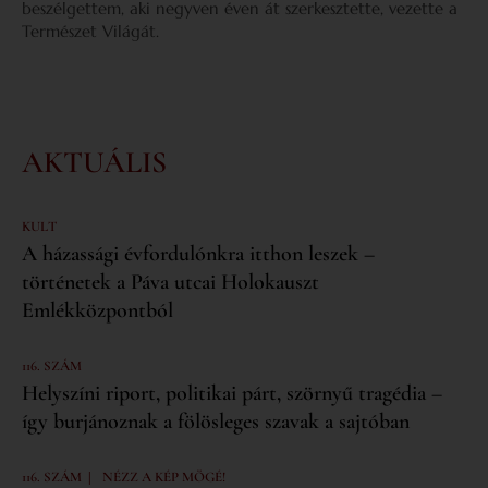
beszélgettem, aki negyven éven át szerkesztette, vezette a
Természet Világát.
AKTUÁLIS
KULT
A házassági évfordulónkra itthon leszek –
történetek a Páva utcai Holokauszt
Emlékközpontból
116. SZÁM
Helyszíni riport, politikai párt, szörnyű tragédia –
így burjánoznak a fölösleges szavak a sajtóban
|
116. SZÁM
NÉZZ A KÉP MÖGÉ!