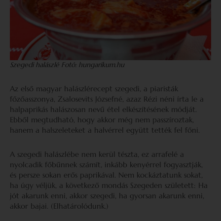
Szegedi halászlé Fotó: hungarikum.hu
Az első magyar halászlérecept szegedi, a piaristák
főzőasszonya, Zsalosevits Józsefné, azaz Rézi néni írta le a
halpaprikás halászosan nevű étel elkészítésének módját.
Ebből megtudható, hogy akkor még nem passzíroztak,
hanem a halszeleteket a halvérrel együtt tették fel főni.
A szegedi halászlébe nem kerül tészta, ez arrafelé a
nyolcadik főbűnnek számít, inkább kenyérrel fogyasztják,
és persze sokan erős paprikával. Nem kockáztatunk sokat,
ha úgy véljük, a következő mondás Szegeden született: Ha
jót akarunk enni, akkor szegedi, ha gyorsan akarunk enni,
akkor bajai. (Elhatárolódunk.)