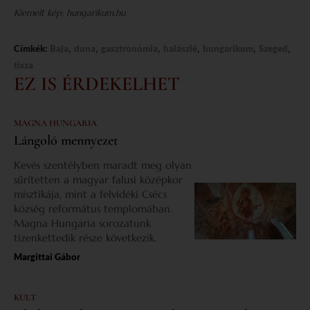
Kiemelt kép: hungarikum.hu
,
,
,
,
,
,
Címkék:
Baja
duna
gasztronómia
halászlé
hungarikum
Szeged
tisza
EZ IS ÉRDEKELHET
MAGNA HUNGARIA
Lángoló mennyezet
Kevés szentélyben maradt meg olyan
sűrítetten a magyar falusi középkor
misztikája, mint a felvidéki Csécs
község református templomában.
Magna Hungaria sorozatunk
tizenkettedik része következik.
Margittai Gábor
KULT