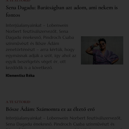
A TE SZTORID
Sena Dagadu: Barátságban azt adom, ami nekem is
fontos
Interjúalanyainkat – Lobenwein
Norbert fesztiválszervezőt, Sena
Dagadu énekesnő, Pindroch Csaba
színművészt és Bősze Ádám
zenetörténészt – arra kértük, hogy
egymásnak adják a szót, így ahol az
egyik beszélgetés véget ér, ott
kezdődik is a következő.
Klementisz Réka
A TE SZTORID
Bősze Ádám: Számomra ez az éltető erő
Interjúalanyainkat – Lobenwein Norbert fesztiválszervezőt,
Sena Dagadu énekesnő, Pindroch Csaba színművészt és