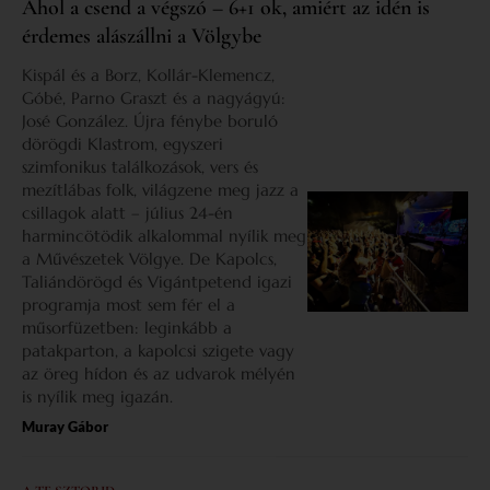
Ahol a csend a végszó – 6+1 ok, amiért az idén is
érdemes alászállni a Völgybe
Kispál és a Borz, Kollár-Klemencz,
Góbé, Parno Graszt és a nagyágyú:
José González. Újra fénybe boruló
dörögdi Klastrom, egyszeri
szimfonikus találkozások, vers és
mezítlábas folk, világzene meg jazz a
csillagok alatt – július 24-én
harmincötödik alkalommal nyílik meg
a Művészetek Völgye. De Kapolcs,
Taliándörögd és Vigántpetend igazi
programja most sem fér el a
műsorfüzetben: leginkább a
patakparton, a kapolcsi szigete vagy
az öreg hídon és az udvarok mélyén
is nyílik meg igazán.
Muray Gábor