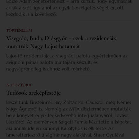
Bősze Ádám zenetörténészt – arra kértük, hogy egymásnak
adják a szót, így ahol az egyik beszélgetés véget ér, ott
kezdődik is a következő.
TÖRTÉNELEM
Visegrád, Buda, Diósgyőr – ezek a rezidenciák
mutatták Nagy Lajos hatalmát
Lajos fő rezidenciája, a visegrádi palota egyértelműen az
avignoni pápai palota mintájára készült, és
nagyságrendileg is ahhoz volt mérhető.
A TE SZTORID
Tudósok arcképfestője
Beszéltünk Einsteinről, Bay Zoltánról, Gaussról, még Nemes
Nagy Ágnesről is. Nemrég az MTA dísztermében mutatták
be a könyvét egyik legkedvesebb interjúalanyáról, Lovász
Lászlóról. Az eseményen Szigeti Tamás készítette a képeket,
aki annak idején Simonyi Károlyhoz is elkísérte. Az
ismeretterjesztő újságírás nagy alakjával, Staar Gyulával