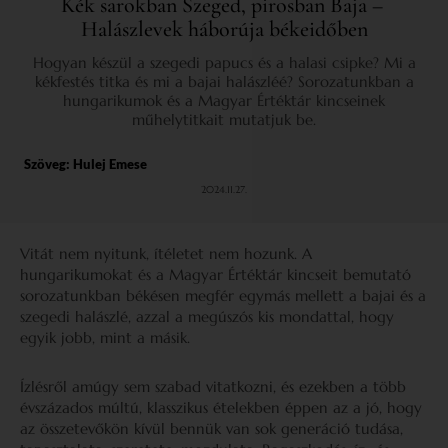
Kék sarokban Szeged, pirosban Baja –
Halászlevek háborúja békeidőben
Hogyan készül a szegedi papucs és a halasi csipke? Mi a
kékfestés titka és mi a bajai halászléé? Sorozatunkban a
hungarikumok és a Magyar Értéktár kincseinek
műhelytitkait mutatjuk be.
Szöveg:
Hulej Emese
2024.11.27.
Vitát nem nyitunk, ítéletet nem hozunk. A
hungarikumokat és a Magyar Értéktár kincseit bemutató
sorozatunkban békésen megfér egymás mellett a bajai és a
szegedi halászlé, azzal a megúszós kis mondattal, hogy
egyik jobb, mint a másik.
Ízlésről amúgy sem szabad vitatkozni, és ezekben a több
évszázados múltú, klasszikus ételekben éppen az a jó, hogy
az összetevőkön kívül bennük van sok generáció tudása,