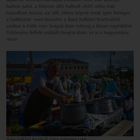
halhoz jutni, a főtéren álló halbolt előtt néha már
hajnalban hosszú sor állt. Ehhez képest most igen bőséges
a halkínálat, nem beszélve a Bajai halfőző fesztiválról,
amikor is több ezer bográcsban rotyog a finom egytálétel.
Többnyire felfelé szűkülő bográcsban, ez is a hagyomány
része.
Bajai halfőző fesztivál. Fotó: turizmus.com