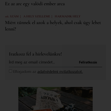
Ez az arc egy valódi ember arca
|
|
116. SZÁM
A HELY SZELLEME
HARMADIK HELY
Miért tűnnek el azok a helyek, ahol csak úgy lehet
lenni?
Iratkozz fel a hírlevelünkre!
Feliratkozás
Elfogadom az
adatvédelmi nyilatkozatot.