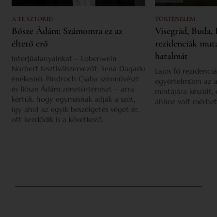
A TE SZTORID
TÖRTÉNELEM
Bősze Ádám: Számomra ez az
Visegrád, Buda, 
éltető erő
rezidenciák mut
hatalmát
Interjúalanyainkat – Lobenwein
Norbert fesztiválszervezőt, Sena Dagadu
Lajos fő rezidenciá
énekesnő, Pindroch Csaba színművészt
egyértelműen az a
és Bősze Ádám zenetörténészt – arra
mintájára készült,
kértük, hogy egymásnak adják a szót,
ahhoz volt mérhet
így ahol az egyik beszélgetés véget ér,
ott kezdődik is a következő.