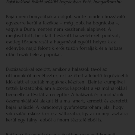
Bajai halászlé felfelé szűkülő bográcsban. Fotó: hungarikum.hu
Baján nem bonyolítják a dolgot, szinte minden hozzávaló
egyszerre kerül a fazékba – még jobb, ha bográcsba –,
vagyis a Duna mentén nem készítenek alaplevet. A
megtisztított, beirdalt, besózott halszeleteket, pontyot,
esetleg törpeharcsát a hagymával együtt helyezik az
edénybe, majd felöntik, erős tűzön forralják, és a habzás
után teszik bele a paprikát.
Évszázadokkal ezelőtt, amikor a halászok távol az
otthonuktól megéheztek, ezt az ételt a lehető legrövidebb
idő alatt el tudták maguknak készíteni. Eleinte krumplival
tették laktatóbbá, ám a szoros kapcsolat a vízimolnárokkal
beemelte a tésztát a receptbe. A halászok és a molnárok
összmunkájából alakult ki a ma ismert, keresett és szeretett
bajai halászlé. A karácsonyi gyufatésztaroham jelzi, hogy
sok család esküszik erre a változatra, így az ünnepi asztalra
kerül egy tálnyi ebből a finom tésztaféléből is.
Baján az ötvenes-hatvanas években nem volt könnyű