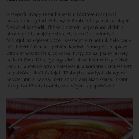
A szegedi, avagy tiszai halászlé elkészítése már jóval
hosszabb ideig tart és bonyolultabb. A folyamat az alaplé
főzésével kezdődik. Ehhez dinsztelt hagymához előbb a
pirospaprikát, majd pontyfejet, farokrészt adunk, és
felöntjük az egészet vízzel. Keszeget is tehetünk bele, vagy
más fehérhúsú halat, például kárászt. A megfőtt alaplevet
szitán átpasszírozzuk, vigyázva, hogy szálka, pláne pikkely
ne kerüljön a lébe, így egy sűrű, piros, krémes folyadékot
kapunk, amelybe aztán beletesszük a korábban előkészített
halpatkókat, ikrát és tejet. Többnyire pontyot, de egyre
népszerűbb a harcsa, mert abban alig akad szálka. Inkább
rázogatva főzzük tovább, és a végén is paprikázzuk.