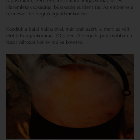
tapasztalata, szeretete, mozdulata. Ragaszkodás, íz- és
illatemlékek sokasága, büszkeség és identitás. Az ember és a
természet boldogító együttműködése.
Kezdjük a bajai halászlével, már csak azért is, mert az vált
előbb hungarikummá, 2015-ben. A szegedi, pontosabban a
tiszai változat két év múlva követte.