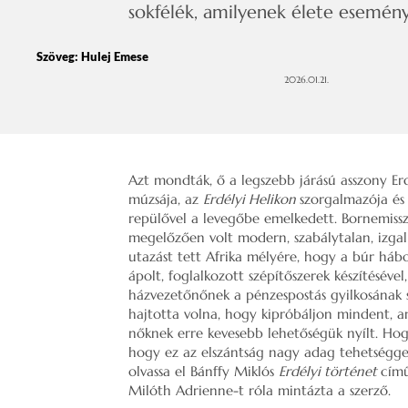
sokfélék, amilyenek élete esemény
Szöveg:
Hulej Emese
2026.01.21.
Azt mondták, ő a legszebb járású asszony Erd
múzsája, az
Erdélyi Helikon
szorgalmazója és 
repülővel a levegőbe emelkedett. Bornemissz
megelőzően volt modern, szabálytalan, izga
utazást tett Afrika mélyére, hogy a búr hábo
ápolt, foglalkozott szépítőszerek készítéséve
házvezetőnőnek a pénzespostás gyilkosának 
hajtotta volna, hogy kipróbáljon mindent, a
nőknek erre kevesebb lehetőségük nyílt. Hogy
hogy ez az elszántság nagy adag tehetséggel
olvassa el Bánffy Miklós
Erdélyi történet
című
Milóth Adrienne-t róla mintázta a szerző.