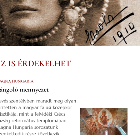
EZ IS ÉRDEKELHET
AGNA HUNGARIA
ángoló mennyezet
evés szentélyben maradt meg olyan
űrítetten a magyar falusi középkor
isztikája, mint a felvidéki Csécs
özség református templomában.
agna Hungaria sorozatunk
izenkettedik része következik.