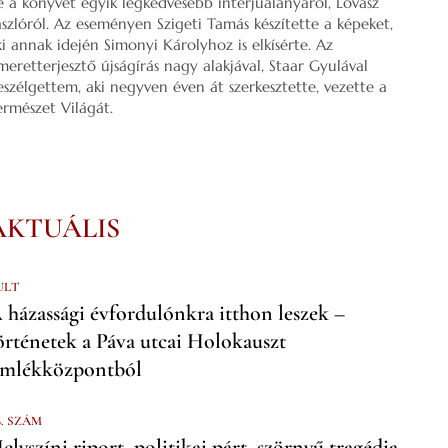
e a könyvét egyik legkedvesebb interjúalanyáról, Lovász
ászlóról. Az eseményen Szigeti Tamás készítette a képeket,
ki annak idején Simonyi Károlyhoz is elkísérte. Az
smeretterjesztő újságírás nagy alakjával, Staar Gyulával
eszélgettem, aki negyven éven át szerkesztette, vezette a
ermészet Világát.
AKTUÁLIS
ULT
 házassági évfordulónkra itthon leszek –
örténetek a Páva utcai Holokauszt
mlékközpontból
6. SZÁM
elyszíni riport, politikai párt, szörnyű tragédia