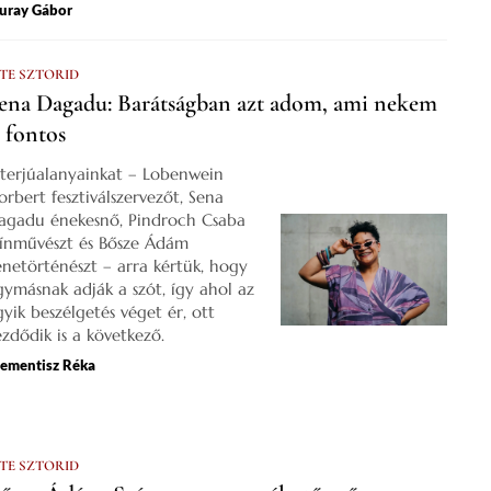
uray Gábor
 TE SZTORID
ena Dagadu: Barátságban azt adom, ami nekem
s fontos
nterjúalanyainkat – Lobenwein
orbert fesztiválszervezőt, Sena
agadu énekesnő, Pindroch Csaba
zínművészt és Bősze Ádám
enetörténészt – arra kértük, hogy
gymásnak adják a szót, így ahol az
gyik beszélgetés véget ér, ott
ezdődik is a következő.
lementisz Réka
 TE SZTORID