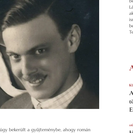
b
L
a
i
b
T
K
A
t
E
11
núgy bekerült a gyűjteménybe, ahogy román
H