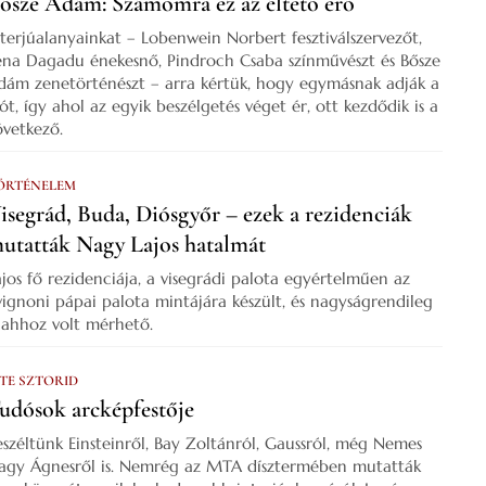
ősze Ádám: Számomra ez az éltető erő
nterjúalanyainkat – Lobenwein Norbert fesztiválszervezőt,
ena Dagadu énekesnő, Pindroch Csaba színművészt és Bősze
dám zenetörténészt – arra kértük, hogy egymásnak adják a
zót, így ahol az egyik beszélgetés véget ér, ott kezdődik is a
övetkező.
ÖRTÉNELEM
isegrád, Buda, Diósgyőr – ezek a rezidenciák
utatták Nagy Lajos hatalmát
ajos fő rezidenciája, a visegrádi palota egyértelműen az
vignoni pápai palota mintájára készült, és nagyságrendileg
s ahhoz volt mérhető.
 TE SZTORID
udósok arcképfestője
eszéltünk Einsteinről, Bay Zoltánról, Gaussról, még Nemes
agy Ágnesről is. Nemrég az MTA dísztermében mutatták