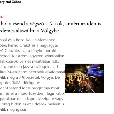
rgittai Gábor
ULT
hol a csend a végszó – 6+1 ok, amiért az idén is
rdemes alászállni a Völgybe
ispál és a Borz, Kollár-Klemencz,
óbé, Parno Graszt és a nagyágyú:
osé González. Újra fénybe boruló
örögdi Klastrom, egyszeri szimfonikus
lálkozások, vers és mezítlábas folk,
ilágzene meg jazz a csillagok alatt –
úlius 24-én harmincötödik alkalommal
yílik meg a Művészetek Völgye. De
apolcs, Taliándörögd és
igántpetend igazi programja most
em fér el a műsorfüzetben: leginkább
 patakparton, a kapolcsi szigete vagy
z öreg hídon és az udvarok mélyén is
yílik meg igazán.