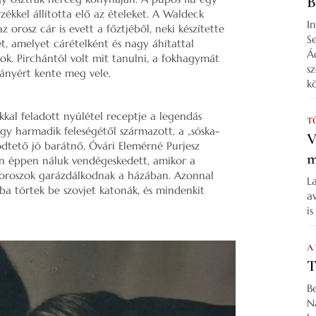
B
zékkel állította elő az ételeket. A Waldeck
I
 orosz cár is evett a főztjéből, neki készítette
S
et, amelyet cárételként és nagy áhítattal
Á
k. Pirchántól volt mit tanulni, a fokhagymát
s
tányért kente meg vele.
k
ikkal feladott nyúlétel receptje a legendás
T
y harmadik feleségétől származott, a „sóska-
V
ödtető jó barátnő, Óvári Elemérné Purjesz
m
n éppen náluk vendégeskedett, amikor a
y oroszok garázdálkodnak a házában. Azonnal
L
ba törtek be szovjet katonák, és mindenkit
a
i
A
T
B
N