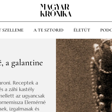
Y SZELLEME
A TE SZTORID
ÉLETÚT
PODC
, a galantine
aroni. Receptek a
és a záhi kastély
mellett az ugyancsak
 Bornemissza Elemérné
sek, izgalmasak és