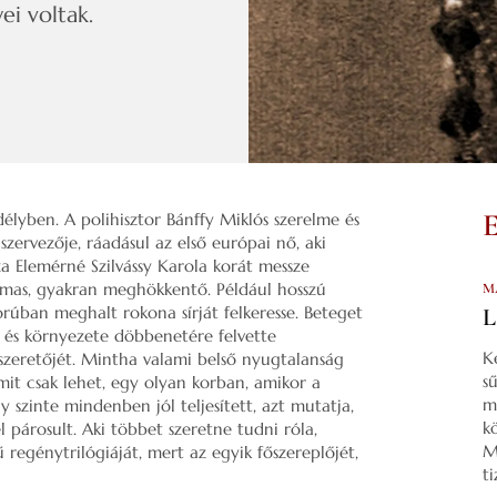
ei voltak.
élyben. A polihisztor Bánffy Miklós szerelme és
szervezője, ráadásul az első európai nő, aki
a Elemérné Szilvássy Karola korát messze
lmas, gyakran meghökkentő. Például hosszú
M
rúban meghalt rokona sírját felkeresse. Beteget
L
l, és környezete döbbenetére felvette
K
szeretőjét. Mintha valami belső nyugtalanság
s
mit csak lehet, egy olyan korban, amikor a
m
 szinte mindenben jól teljesített, azt mutatja,
k
 párosult. Aki többet szeretne tudni róla,
M
 regénytrilógiáját, mert az egyik főszereplőjét,
t