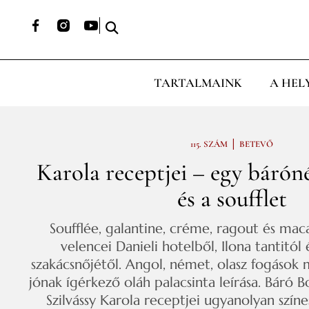
TARTALMAINK
A HEL
|
115. SZÁM
BETEVŐ
Karola receptjei – egy báróné
és a soufflet
Soufflée, galantine, créme, ragout és mac
velencei Danieli hotelből, Ilona tantitól 
szakácsnőjétől. Angol, német, olasz fogások 
jónak ígérkező oláh palacsinta leírása. Báró
Szilvássy Karola receptjei ugyanolyan színe