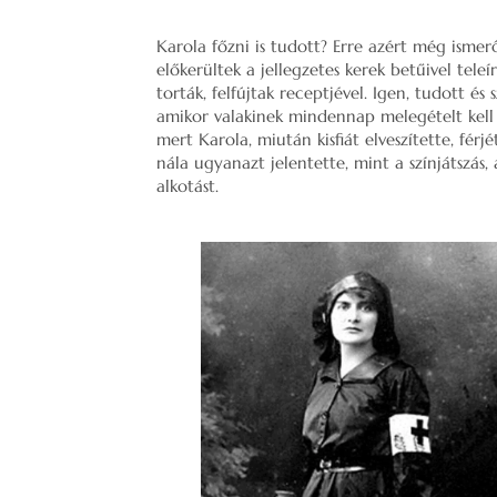
Karola főzni is tudott? Erre azért még ismer
előkerültek a jellegzetes kerek betűivel teleí
torták, felfújtak receptjével. Igen, tudott é
amikor valakinek mindennap melegételt kell t
mert Karola, miután kisfiát elveszítette, férj
nála ugyanazt jelentette, mint a színjátszás, 
alkotást.