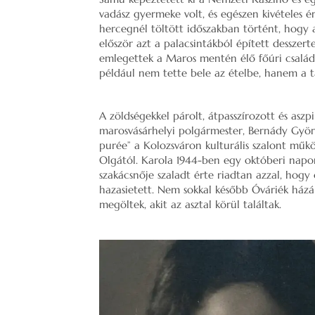
vadász gyermeke volt, és egészen kivételes ér
hercegnél töltött időszakban történt, hogy az
először azt a palacsintákból épített desszert
emlegettek a Maros mentén élő főúri családo
például nem tette bele az ételbe, hanem a 
A zöldségekkel párolt, átpasszírozott és aszp
marosvásárhelyi polgármester, Bernády Györg
purée” a Kolozsváron kulturális szalont műk
Olgától. Karola 1944-ben egy októberi napo
szakácsnője szaladt érte riadtan azzal, hog
hazasietett. Nem sokkal később Óváriék házá
megöltek, akit az asztal körül találtak.