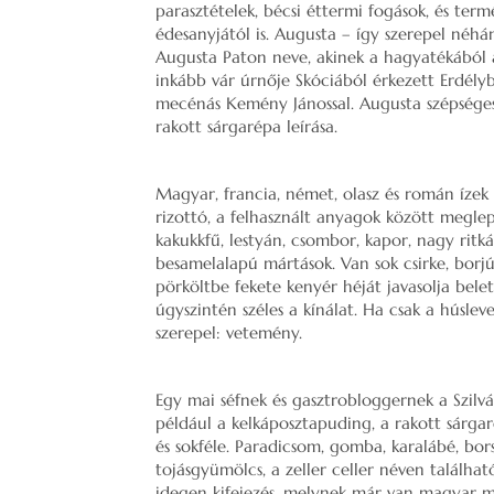
parasztételek, bécsi éttermi fogások, és te
édesanyjától is. Augusta – így szerepel néh
Augusta Paton neve, akinek a hagyatékából a
inkább vár úrnője Skóciából érkezett Erdélyb
mecénás Kemény Jánossal. Augusta szépséges 
rakott sárgarépa leírása.
Magyar, francia, német, olasz és román ízek
rizottó, a felhasznált anyagok között megle
kakukkfű, lestyán, csombor, kapor, nagy ritká
besamelalapú mártások. Van sok csirke, borjú
pörköltbe fekete kenyér héját javasolja bele
úgyszintén széles a kínálat. Ha csak a húslev
szerepel: vetemény.
Egy mai séfnek és gasztrobloggernek a Szilvá
például a kelkáposztapuding, a rakott sárgaré
és sokféle. Paradicsom, gomba, karalábé, bor
tojásgyümölcs, a zeller celler néven találhat
idegen kifejezés, melynek már van magyar me