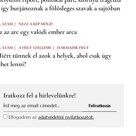
 így burjánoznak a fölösleges szavak a sajtóban
|
6. SZÁM
NÉZZ A KÉP MÖGÉ!
z az arc egy valódi ember arca
|
|
6. SZÁM
A HELY SZELLEME
HARMADIK HELY
iért tűnnek el azok a helyek, ahol csak úgy
ehet lenni?
Iratkozz fel a hírlevelünkre!
Feliratkozás
Elfogadom az
adatvédelmi nyilatkozatot.