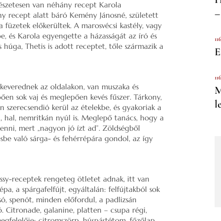
rmészetesen van néhány recept Karola
–
ány recept alatt báró Kemény Jánosné, született
 füzetek előkerültek. A marosvécsi kastély, vagy
e, és Karola egyengette a házasságát az író és
11
húga, Thetis is adott receptet, tőle származik a
E
11
 keverednek az oldalakon, van muszaka és
M
pően sok vaj és meglepően kevés fűszer. Tárkony,
l
n szerecsendió kerül az ételekbe, és gyakoriak a
, hal, nemritkán nyúl is. Meglepő tanács, hogy a
tenni, mert „nagyon jó ízt ad”. Zöldségből
esbe való sárga- és fehérrépára gondol, az így
ssy-receptek rengeteg ötletet adnak, itt van
pa, a spárgafelfújt, egyáltalán: felfújtakból sok
só, spenót, minden előfordul, a padlizsán
ó. Citronade, galanine, platten – csupa régi,
gfelelője: citromszörp, húspástétom, főzőlap.