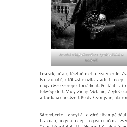
Az első világháborúban ápolónőként is
szolgált
Levesek, húsok, tésztaételek, desszertek leírá
is olvasható, kitől származik az adott recept.
nagy része szerepel forrásként. Például az ír
felesége lett. Vagy Zichy Melanie, Zeyk Ceci
a Dudunak becézett Béldy Györgyné, aki kortá
Sáromberke – ennyi áll a zárójelben például 
biztosan, hogy a recept a gasztronómiai zsen
Samu képeztetett ki a Nemzeti Kaszinó és e