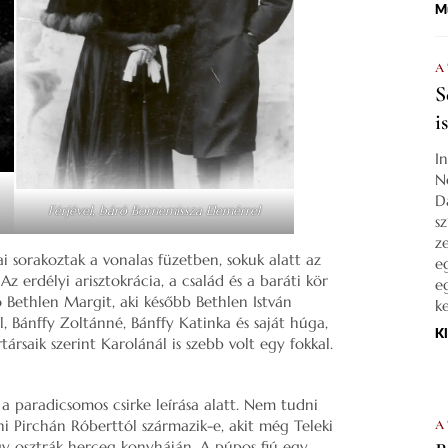
M
A
S
i
I
N
D
Férjével, báró Bornemissza Elemérrel
s
z
sai sorakoztak a vonalas füzetben, sokuk alatt az
e
 Az erdélyi arisztokrácia, a család és a baráti kör
e
ó Bethlen Margit, aki később Bethlen István
k
l, Bánffy Zoltánné, Bánffy Katinka és saját húga,
K
rsaik szerint Karolánál is szebb volt egy fokkal.
a paradicsomos csirke leírása alatt. Nem tudni
i Pirchán Róberttól származik-e, akit még Teleki
A
gy osztrák herceg konyháján. A púpos fiú egy