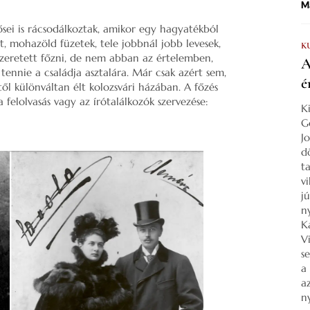
Ma
ősei is rácsodálkoztak, amikor egy hagyatékból
rt, mohazöld füzetek, tele jobbnál jobb levesek,
K
s szeretett főzni, de nem abban az értelemben,
A
ennie a családja asztalára. Már csak azért sem,
é
étől különváltan élt kolozsvári házában. A főzés
a felolvasás vagy az írótalálkozók szervezése:
K
G
J
d
ta
v
j
n
K
V
s
a
a
n