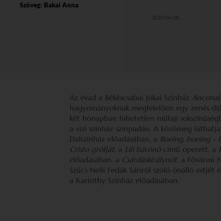
Szöveg:
Bakai Anna
2023.06.08.
Az évad a Békéscsabai Jókai Színház
Anconai
hagyományoknak megfelelően egy zenés díjki
két hónapban hihetetlen műfaji sokszínűsé
a vízi színház színpadán. A közönség láthat
Dalszínház előadásában, a
Boeing, boeing – L
Cristo grófját
, a
Lili bárónő
című operett, a
előadásában, a
Csárdáskirálynőt
, a Fővárosi
Szűcs Nelli Fedák Sáriról szóló önálló estjét
a Karinthy Színház előadásában.