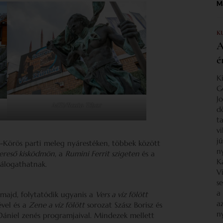
Ma
K
A
é
K
G
J
MTI/Rosta Tibor
d
ta
v
j
t-Körös parti meleg nyárestéken, többek között
n
ereső kisködmön
, a
Rumini Ferrit szigeten
és a
K
álogathatnak.
V
s
a
majd, folytatódik ugyanis a
Vers a víz fölött
a
ével és a
Zene a víz fölött
sorozat Szász Borisz és
n
s Dániel zenés programjaival. Mindezek mellett