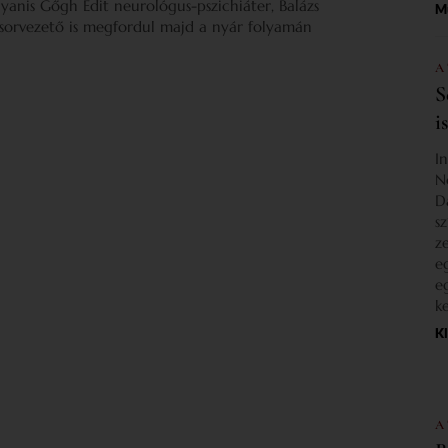
gyanis Gőgh Edit neurológus-pszichiáter, Balázs
M
űsorvezető is megfordul majd a nyár folyamán
A
S
i
I
N
D
s
z
e
e
k
K
A