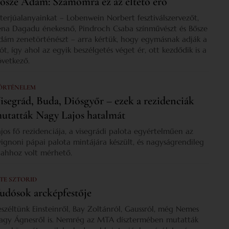
ősze Ádám: Számomra ez az éltető erő
nterjúalanyainkat – Lobenwein Norbert fesztiválszervezőt,
ena Dagadu énekesnő, Pindroch Csaba színművészt és Bősze
dám zenetörténészt – arra kértük, hogy egymásnak adják a
zót, így ahol az egyik beszélgetés véget ér, ott kezdődik is a
övetkező.
ÖRTÉNELEM
isegrád, Buda, Diósgyőr – ezek a rezidenciák
utatták Nagy Lajos hatalmát
ajos fő rezidenciája, a visegrádi palota egyértelműen az
vignoni pápai palota mintájára készült, és nagyságrendileg
s ahhoz volt mérhető.
 TE SZTORID
udósok arcképfestője
eszéltünk Einsteinről, Bay Zoltánról, Gaussról, még Nemes
agy Ágnesről is. Nemrég az MTA dísztermében mutatták