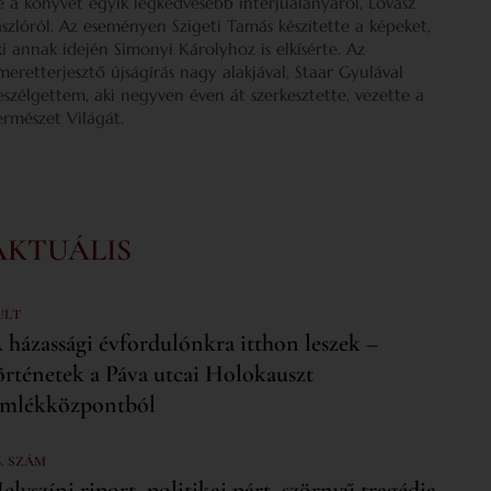
e a könyvét egyik legkedvesebb interjúalanyáról, Lovász
ászlóról. Az eseményen Szigeti Tamás készítette a képeket,
ki annak idején Simonyi Károlyhoz is elkísérte. Az
smeretterjesztő újságírás nagy alakjával, Staar Gyulával
eszélgettem, aki negyven éven át szerkesztette, vezette a
ermészet Világát.
AKTUÁLIS
ULT
 házassági évfordulónkra itthon leszek –
örténetek a Páva utcai Holokauszt
mlékközpontból
6. SZÁM
elyszíni riport, politikai párt, szörnyű tragédia