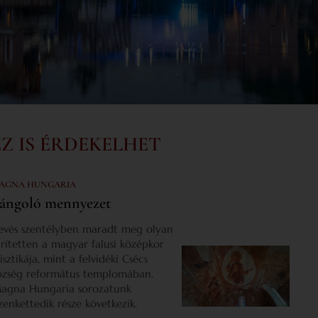
EZ IS ÉRDEKELHET
AGNA HUNGARIA
ángoló mennyezet
evés szentélyben maradt meg olyan
űrítetten a magyar falusi középkor
isztikája, mint a felvidéki Csécs
özség református templomában.
agna Hungaria sorozatunk
izenkettedik része következik.