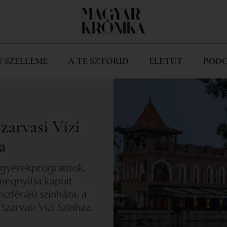
Y SZELLEME
A TE SZTORID
ÉLETÚT
PODC
zarvasi Vízi
a
t, gyerekprogramok,
megnyitja kapuit
zférájú színháza, a
Szarvasi Vízi Színház.