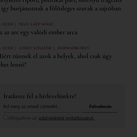
 így burjánoznak a fölösleges szavak a sajtóban
|
6. SZÁM
NÉZZ A KÉP MÖGÉ!
z az arc egy valódi ember arca
|
|
6. SZÁM
A HELY SZELLEME
HARMADIK HELY
iért tűnnek el azok a helyek, ahol csak úgy
ehet lenni?
Iratkozz fel a hírlevelünkre!
Feliratkozás
Elfogadom az
adatvédelmi nyilatkozatot.