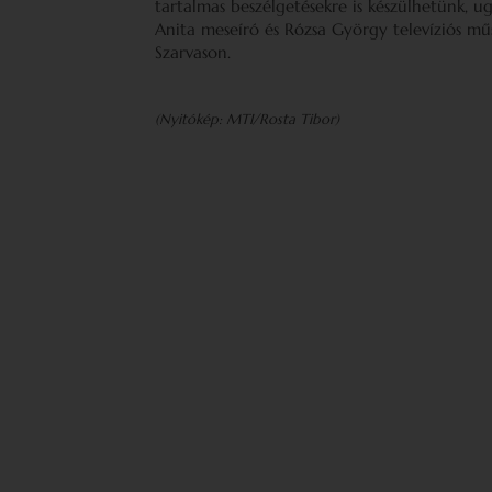
tartalmas beszélgetésekre is készülhetünk, u
Anita meseíró és Rózsa György televíziós m
Szarvason.
(Nyitókép: MTI/Rosta Tibor)