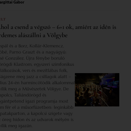
rgittai Gábor
ULT
hol a csend a végszó – 6+1 ok, amiért az idén is
rdemes alászállni a Völgybe
ispál és a Borz, Kollár-Klemencz,
óbé, Parno Graszt és a nagyágyú:
osé González. Újra fénybe boruló
örögdi Klastrom, egyszeri szimfonikus
lálkozások, vers és mezítlábas folk,
ilágzene meg jazz a csillagok alatt –
úlius 24-én harmincötödik alkalommal
yílik meg a Művészetek Völgye. De
apolcs, Taliándörögd és
igántpetend igazi programja most
em fér el a műsorfüzetben: leginkább
 patakparton, a kapolcsi szigete vagy
z öreg hídon és az udvarok mélyén is
yílik meg igazán.