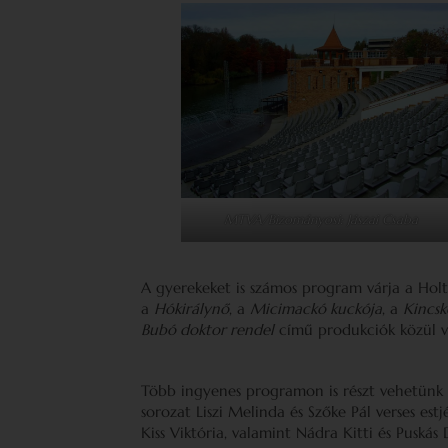
MTVA/Bizományosi: Jászai Csaba
A gyerekeket is számos program várja a Hol
a
Hókirálynő
, a
Micimackó kuckója
, a
Kincsk
Bubó doktor rendel
című produkciók közül v
Több ingyenes programon is részt vehetünk 
sorozat Liszi Melinda és Szőke Pál verses estj
Kiss Viktória, valamint Nádra Kitti és Puská