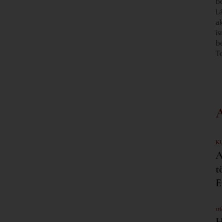
b
L
a
i
b
T
K
A
t
E
11
H