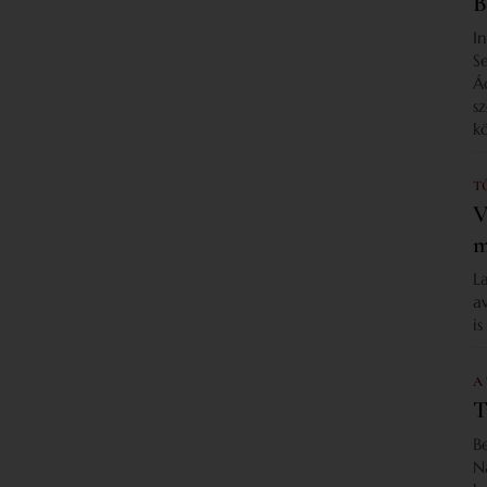
B
I
S
Á
s
k
T
V
m
L
a
i
A
T
B
N