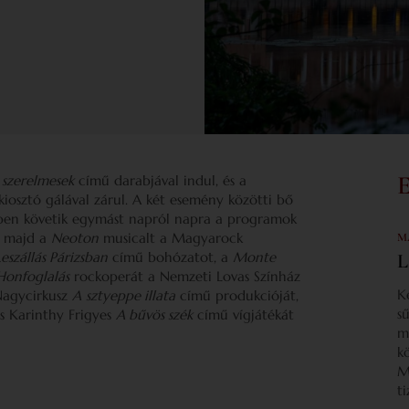
 szerelmesek
című darabjával indul, és a
osztó gálával zárul. A két esemény közötti bő
gben követik egymást napról napra a programok
ja majd a
Neoton
musicalt a Magyarock
M
eszállás Párizsban
című bohózatot, a
Monte
L
Honfoglalás
rockoperát a Nemzeti Lovas Színház
K
 Nagycirkusz
A
sztyeppe illata
című produkcióját,
s
 és Karinthy Frigyes
A bűvös szék
című vígjátékát
m
k
M
t