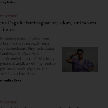
uray Gábor
 TE SZTORID
ena Dagadu: Barátságban azt adom, ami nekem
s fontos
nterjúalanyainkat – Lobenwein
orbert fesztiválszervezőt, Sena
agadu énekesnő, Pindroch Csaba
zínművészt és Bősze Ádám
enetörténészt – arra kértük, hogy
gymásnak adják a szót, így ahol az
gyik beszélgetés véget ér, ott
ezdődik is a következő.
lementisz Réka
 TE SZTORID