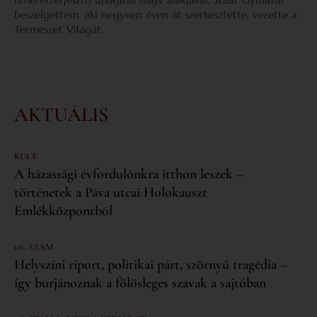
beszélgettem, aki negyven éven át szerkesztette, vezette a
Természet Világát.
AKTUÁLIS
KULT
A házassági évfordulónkra itthon leszek –
történetek a Páva utcai Holokauszt
Emlékközpontból
116. SZÁM
Helyszíni riport, politikai párt, szörnyű tragédia –
így burjánoznak a fölösleges szavak a sajtóban