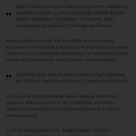
Szabó Gábor, az Szegedi Tudományegyetemért Alapítvány
kuratóriumi elnöke a tárlat megnyitóján méltatta Karikó
Katalin tudományos jelentőségét, és kiemelte, hogy
munkássága egyedülálló a Nobel-díjasok körében.
Meggyőződése szerint Karikó mRNS-technológiával
kapcsolatos felfedezése a jövőben a középiskolai tananyag
része lesz, és kutatásainak eredményei az emberiség javára
válnak majd, hasonlóan Louis Pasteur munkásságához.
A kiállítás külön szekciót szentel Szent-Györgyi Albertnek,
aki 1937-ben kapott Nobel-díjat a C-vitamin felfedezéséért.
A látogatók megtekinthetik Nobel-díjának másolatát,
valamint dékáni talárját is. Az érdeklődők interaktív
webkurzus formájában is megismerkedhetnek a kutató
munkásságával.
A tárlat legnagyobb része
Karikó Katalin
életútját