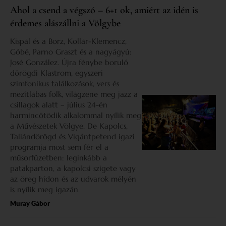
Ahol a csend a végszó – 6+1 ok, amiért az idén is
érdemes alászállni a Völgybe
Kispál és a Borz, Kollár-Klemencz,
Góbé, Parno Graszt és a nagyágyú:
José González. Újra fénybe boruló
dörögdi Klastrom, egyszeri
szimfonikus találkozások, vers és
mezítlábas folk, világzene meg jazz a
csillagok alatt – július 24-én
harmincötödik alkalommal nyílik meg
a Művészetek Völgye. De Kapolcs,
Taliándörögd és Vigántpetend igazi
programja most sem fér el a
műsorfüzetben: leginkább a
patakparton, a kapolcsi szigete vagy
az öreg hídon és az udvarok mélyén
is nyílik meg igazán.
Muray Gábor