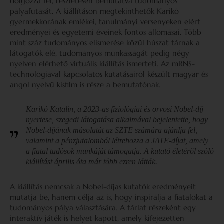
dolgozza fel, részletesen bemutatva tudományos
pályafutását. A kiállításon megtekinthetők Karikó
gyermekkorának emlékei, tanulmányi versenyeken elért
eredményei és egyetemi éveinek fontos állomásai. Több
mint száz tudományos elismerése közül húszat tárnak a
látogatók elé, tudományos munkásságát pedig négy
nyelven elérhető virtuális kiállítás ismerteti. Az mRNS-
technológiával kapcsolatos kutatásairól készült magyar és
angol nyelvű kisfilm is része a bemutatónak.
Karikó Katalin, a 2023-as fiziológiai és orvosi Nobel-díj
nyertese, szegedi látogatása alkalmával bejelentette, hogy
Nobel-díjának másolatát az SZTE számára ajánlja fel,
valamint a pénzjutalomból létrehozza a JATE-díjat, amely
a fiatal tudósok munkáját támogatja. A kutató életéről szóló
kiállítást április óta már több ezren látták.
A kiállítás nemcsak a Nobel-díjas kutatók eredményeit
mutatja be, hanem célja az is, hogy inspirálja a fiatalokat a
tudományos pálya választására. A tárlat részeként egy
interaktív játék is helyet kapott, amely kifejezetten