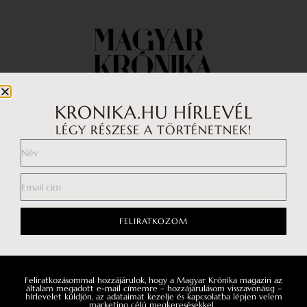
KRONIKA.HU HÍRLEVÉL
LÉGY RÉSZESE A TÖRTÉNETNEK!
Impresszum
Médiaajánlat
Általános Szerződési Feltételek
Adatkezelési tájékoztató
FELIRATKOZOM
Hozzászólási szabályzat
Feliratkozásommal hozzájárulok, hogy a Magyar Krónika magazin az
Facebook
általam megadott e-mail címemre – hozzájárulásom visszavonásig –
hírlevelet küldjön, az adataimat kezelje és kapcsolatba lépjen velem
marketing célú megkeresésekkel.