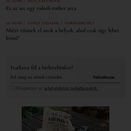
|
116. SZÁM
NÉZZ A KÉP MÖGÉ!
Ez az arc egy valódi ember arca
|
|
116. SZÁM
A HELY SZELLEME
HARMADIK HELY
Miért tűnnek el azok a helyek, ahol csak úgy lehet
lenni?
Iratkozz fel a hírlevelünkre!
Feliratkozás
Elfogadom az
adatvédelmi nyilatkozatot.