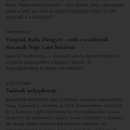
Bősze Ádám zenetörténészt – arra kértük, hogy egymásnak
adják a szót, így ahol az egyik beszélgetés véget ér, ott
kezdődik is a következő.
TÖRTÉNELEM
Visegrád, Buda, Diósgyőr – ezek a rezidenciák
mutatták Nagy Lajos hatalmát
Lajos fő rezidenciája, a visegrádi palota egyértelműen az
avignoni pápai palota mintájára készült, és
nagyságrendileg is ahhoz volt mérhető.
A TE SZTORID
Tudósok arcképfestője
Beszéltünk Einsteinről, Bay Zoltánról, Gaussról, még Nemes
Nagy Ágnesről is. Nemrég az MTA dísztermében mutatták
be a könyvét egyik legkedvesebb interjúalanyáról, Lovász
Lászlóról. Az eseményen Szigeti Tamás készítette a képeket,
aki annak idején Simonyi Károlyhoz is elkísérte. Az
ismeretterjesztő újságírás nagy alakjával, Staar Gyulával