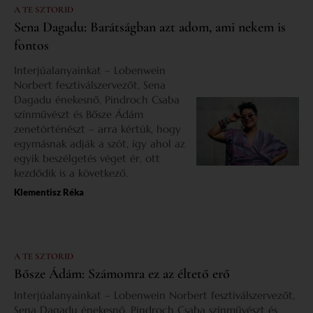
A TE SZTORID
Sena Dagadu: Barátságban azt adom, ami nekem is
fontos
Interjúalanyainkat – Lobenwein
Norbert fesztiválszervezőt, Sena
Dagadu énekesnő, Pindroch Csaba
színművészt és Bősze Ádám
zenetörténészt – arra kértük, hogy
egymásnak adják a szót, így ahol az
egyik beszélgetés véget ér, ott
kezdődik is a következő.
Klementisz Réka
A TE SZTORID
Bősze Ádám: Számomra ez az éltető erő
Interjúalanyainkat – Lobenwein Norbert fesztiválszervezőt,
Sena Dagadu énekesnő, Pindroch Csaba színművészt és