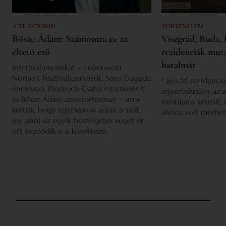
A TE SZTORID
TÖRTÉNELEM
Bősze Ádám: Számomra ez az
Visegrád, Buda, 
éltető erő
rezidenciák mut
hatalmát
Interjúalanyainkat – Lobenwein
Norbert fesztiválszervezőt, Sena Dagadu
Lajos fő rezidenciá
énekesnő, Pindroch Csaba színművészt
egyértelműen az a
és Bősze Ádám zenetörténészt – arra
mintájára készült,
kértük, hogy egymásnak adják a szót,
ahhoz volt mérhet
így ahol az egyik beszélgetés véget ér,
ott kezdődik is a következő.