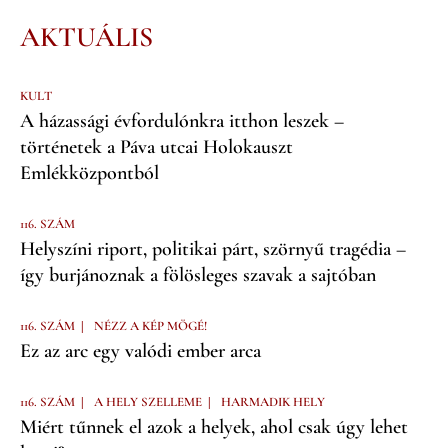
AKTUÁLIS
KULT
A házassági évfordulónkra itthon leszek –
történetek a Páva utcai Holokauszt
Emlékközpontból
116. SZÁM
Helyszíni riport, politikai párt, szörnyű tragédia –
így burjánoznak a fölösleges szavak a sajtóban
|
116. SZÁM
NÉZZ A KÉP MÖGÉ!
Ez az arc egy valódi ember arca
|
|
116. SZÁM
A HELY SZELLEME
HARMADIK HELY
Miért tűnnek el azok a helyek, ahol csak úgy lehet