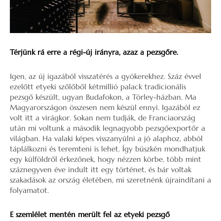
Térjünk rá erre a régi-új irányra, azaz a pezsgőre.
Igen, az új igazából visszatérés a gyökerekhez. Száz évvel
ezelőtt etyeki szőlőből kétmillió palack tradicionális
pezsgő készült, ugyan Budafokon, a Törley-házban. Ma
Magyarországon összesen nem készül ennyi. Igazából ez
volt itt a virágkor. Sokan nem tudják, de Franciaország
után mi voltunk a második legnagyobb pezsgőexportőr a
világban. Ha valaki képes visszanyúlni a jó alaphoz, abból
táplálkozni és teremteni is lehet. Így büszkén mondhatjuk
egy külföldről érkezőnek, hogy nézzen körbe, több mint
száznegyven éve indult itt egy történet, és bár voltak
szakadások az ország életében, mi szeretnénk újraindítani a
folyamatot.
E szemlélet mentén merült fel az etyeki pezsgő