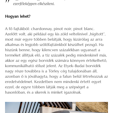
ezerféleképpen elkészíteni.
Hogyan lehet?
A fő fajtákból: chardonnay, pinot noir, pinot blanc.
Azelőtt volt, aki például egy kis zöld veltelinivel „hígított”,
most már egyre többen belátják, hogy kizárólag az arra
alkalmas és legjobb szőlőfajtáinkból készülhet pezsgő. Ha
hiszünk benne, hogy kilencven százalékban ugyanazt a
terméket állítjuk elő, a tíz százalék pedig mindenkinél más,
akkor az egy egész borvidék számára könnyen értékelhető,
kommunikálható stílust jelent. Az Etyek–Budai borvidék
nagy része továbbra is a Törley cég tulajdonában áll,
azonban ő is jóváhagyta, hogy a falun belül létrehozzuk az
eredetvédelmet. Kezdetben nem mindenki értett egyet
ezzel, de egyre többen látják meg a szépséget a
hasonlóban, és a sikerek is minket igazolnak.