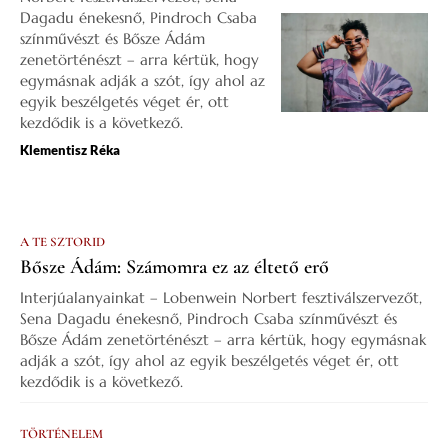
Dagadu énekesnő, Pindroch Csaba
színművészt és Bősze Ádám
zenetörténészt – arra kértük, hogy
egymásnak adják a szót, így ahol az
egyik beszélgetés véget ér, ott
kezdődik is a következő.
Klementisz Réka
A TE SZTORID
Bősze Ádám: Számomra ez az éltető erő
Interjúalanyainkat – Lobenwein Norbert fesztiválszervezőt,
Sena Dagadu énekesnő, Pindroch Csaba színművészt és
Bősze Ádám zenetörténészt – arra kértük, hogy egymásnak
adják a szót, így ahol az egyik beszélgetés véget ér, ott
kezdődik is a következő.
TÖRTÉNELEM