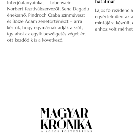
hatalmát
Interjúalanyainkat – Lobenwein
Norbert fesztiválszervezőt, Sena Dagadu
Lajos fő rezidenciá
énekesnő, Pindroch Csaba színművészt
egyértelműen az a
és Bősze Ádám zenetörténészt – arra
mintájára készült,
kértük, hogy egymásnak adják a szót,
ahhoz volt mérhet
így ahol az egyik beszélgetés véget ér,
ott kezdődik is a következő.