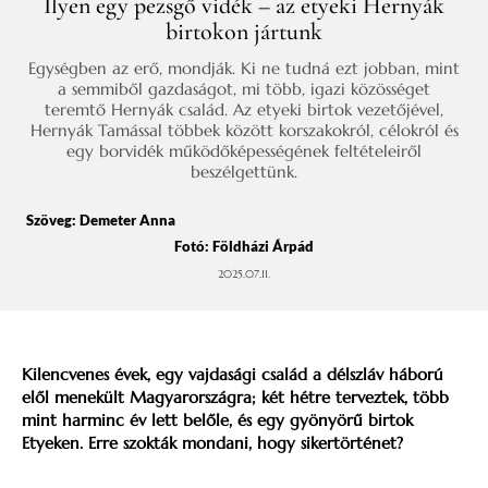
Ilyen egy pezsgő vidék – az etyeki Hernyák
birtokon jártunk
Egységben az erő, mondják. Ki ne tudná ezt jobban, mint
a semmiből gazdaságot, mi több, igazi közösséget
teremtő Hernyák család. Az etyeki birtok vezetőjével,
Hernyák Tamással többek között korszakokról, célokról és
egy borvidék működőképességének feltételeiről
beszélgettünk.
Szöveg:
Demeter Anna
Fotó: Földházi Árpád
2025.07.11.
Kilencvenes évek, egy vajdasági család a délszláv háború
elől menekült Magyarországra; két hétre terveztek, több
mint harminc év lett belőle, és egy gyönyörű birtok
Etyeken. Erre szokták mondani, hogy sikertörténet?