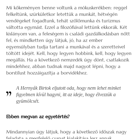
Mi kőkeményen benne voltunk a mókuskerékben: reggel
felkeltünk, szürkületkor letettük a munkát, hétvégén
vendégeket fogadtunk, tehát szőlőmunka és turizmus
váltotta egymást. Ezzel a filozófiával lettünk ekkorák. Két
kislányom van, a feleségem is családi gazdálkodásban nőtt
fel, és mindketten úgy látjuk, jó, ha az ember
egyensúlyban tudja tartani a munkával és a szeretteivel
töltött idejét. Kell, hogy legyen hobbink, kell, hogy legyen
megállás. Ha a következő nemzedék úgy dönt, csatlakozik
mindehhez, abban tudnak majd nagyot lépni, hogy a
borstílust hozzáigazítja a borvidékhez.
A Hernyák Birtok eljutott oda, hogy nem lehet minket
figyelmen kívül hagyni, itt az ideje, hogy élvezzük a
gyümölcsét.
Ebben megvan az egyetértés?
Mindannyian úgy látjuk, hogy a következő időszak nagy
feladata a megfelelő csapat kialakítása lesz annak