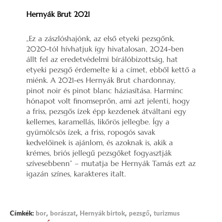
Hernyák Brut 2021
„Ez a zászlóshajónk, az első etyeki pezsgőnk.
2020-tól hívhatjuk így hivatalosan, 2024-ben
állt fel az eredetvédelmi bírálóbizottság, hat
etyeki pezsgő érdemelte ki a címet, ebből kettő a
miénk. A 2021-es Hernyák Brut chardonnay,
pinot noir és pinot blanc háziasítása. Harminc
hónapot volt finomseprőn, ami azt jelenti, hogy
a friss, pezsgős ízek épp kezdenek átváltani egy
kellemes, karamellás, likőrös jellegbe. Így a
gyümölcsös ízek, a friss, ropogós savak
kedvelőinek is ajánlom, és azoknak is, akik a
krémes, briós jellegű pezsgőket fogyasztják
szívesebbenn” – mutatja be Hernyák Tamás ezt az
igazán színes, karakteres italt.
,
,
,
,
Címkék:
bor
borászat
Hernyák birtok
pezsgő
turizmus