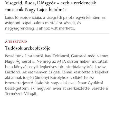
Visegrád, Buda, Diósgyőr – ezek a rezidenciák
mutatták Nagy Lajos hatalmát
Lajos fő rezidenciája, a visegrádi palota egyértelműen az
avignoni pápai palota mintájára készült, és
nagyságrendileg is ahhoz volt mérhető.
A TE SZTORID
Tudósok arcképfestője
Beszéltünk Einsteinről, Bay Zoltánról, Gaussról, még Nemes
Nagy Ágnesről is. Nemrég az MTA dísztermében mutatták
be a könyvét egyik legkedvesebb interjúalanyáról, Lovász
Lászlóról. Az eseményen Szigeti Tamás készítette a képeket,
aki annak idején Simonyi Károlyhoz is elkísérte. Az
ismeretterjesztő újságírás nagy alakjával, Staar Gyulával
beszélgettem, aki negyven éven át szerkesztette, vezette a
Természet Világát.