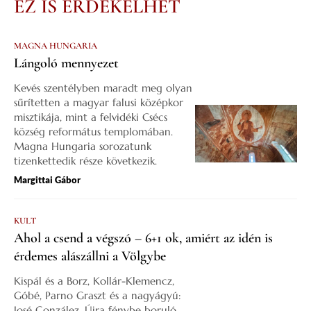
EZ IS ÉRDEKELHET
MAGNA HUNGARIA
Lángoló mennyezet
Kevés szentélyben maradt meg olyan
sűrítetten a magyar falusi középkor
misztikája, mint a felvidéki Csécs
község református templomában.
Magna Hungaria sorozatunk
tizenkettedik része következik.
Margittai Gábor
KULT
Ahol a csend a végszó – 6+1 ok, amiért az idén is
érdemes alászállni a Völgybe
Kispál és a Borz, Kollár-Klemencz,
Góbé, Parno Graszt és a nagyágyú:
José González. Újra fénybe boruló