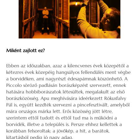
Miként zajlott ez?
Ebben az időszakban, azaz a kilencvenes évek közepétől a
kétezres évek közepéig hangsúlyos fellendülés ment végbe
a borvidéken, ami nagyrészt édesapámnak köszönhető. A
Piccolo söröző padlásán borászképzést szervezett, ennek
hatására hobbiborászatok létesültek, megalakult az első
borászközösség. Apu meghívására ideérkezett Rókusfalvy
Pál is, együtt kezdték szervezni a pincefesztivált, amelyből
mára országos márka lett. Erős közösség jött létre,
szerintem ettől tudott és ettől tud ma is működni a
borvidék, illetve a település is. Persze ehhez kellettek a
korábban felsoroltak: a jövőkép, a hit, a barátok,
kitartásból pedig jó nagy adag.