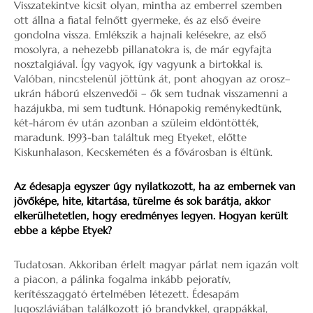
Visszatekintve kicsit olyan, mintha az emberrel szemben
ott állna a fiatal felnőtt gyermeke, és az első éveire
gondolna vissza. Emlékszik a hajnali kelésekre, az első
mosolyra, a nehezebb pillanatokra is, de már egyfajta
nosztalgiával. Így vagyok, így vagyunk a birtokkal is.
Valóban, nincstelenül jöttünk át, pont ahogyan az orosz–
ukrán háború elszenvedői – ők sem tudnak visszamenni a
hazájukba, mi sem tudtunk. Hónapokig reménykedtünk,
két-három év után azonban a szüleim eldöntötték,
maradunk. 1993-ban találtuk meg Etyeket, előtte
Kiskunhalason, Kecskeméten és a fővárosban is éltünk.
Az édesapja egyszer úgy nyilatkozott, ha az embernek van
jövőképe, hite, kitartása, türelme és sok barátja, akkor
elkerülhetetlen, hogy eredményes legyen. Hogyan került
ebbe a képbe Etyek?
Tudatosan. Akkoriban érlelt magyar párlat nem igazán volt
a piacon, a pálinka fogalma inkább pejoratív,
kerítésszaggató értelmében létezett. Édesapám
Jugoszláviában találkozott jó brandykkel, grappákkal,