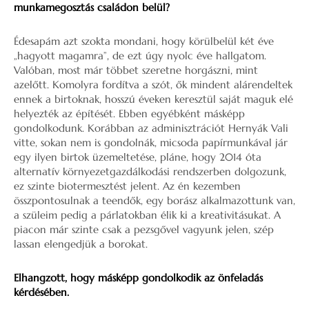
munkamegosztás családon belül?
Édesapám azt szokta mondani, hogy körülbelül két éve
„hagyott magamra”, de ezt úgy nyolc éve hallgatom.
Valóban, most már többet szeretne horgászni, mint
azelőtt. Komolyra fordítva a szót, ők mindent alárendeltek
ennek a birtoknak, hosszú éveken keresztül saját maguk elé
helyezték az építését. Ebben egyébként másképp
gondolkodunk. Korábban az adminisztrációt Hernyák Vali
vitte, sokan nem is gondolnák, micsoda papírmunkával jár
egy ilyen birtok üzemeltetése, pláne, hogy 2014 óta
alternatív környezetgazdálkodási rendszerben dolgozunk,
ez szinte biotermesztést jelent. Az én kezemben
összpontosulnak a teendők, egy borász alkalmazottunk van,
a szüleim pedig a párlatokban élik ki a kreativitásukat. A
piacon már szinte csak a pezsgővel vagyunk jelen, szép
lassan elengedjük a borokat.
Elhangzott, hogy másképp gondolkodik az önfeladás
kérdésében.