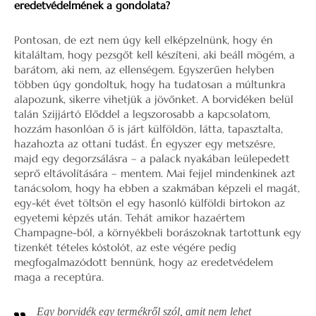
eredetvédelmének a gondolata?
Pontosan, de ezt nem úgy kell elképzelnünk, hogy én
kitaláltam, hogy pezsgőt kell készíteni, aki beáll mögém, a
barátom, aki nem, az ellenségem. Egyszerűen helyben
többen úgy gondoltuk, hogy ha tudatosan a múltunkra
alapozunk, sikerre vihetjük a jövőnket. A borvidéken belül
talán Szijjártó Előddel a legszorosabb a kapcsolatom,
hozzám hasonlóan ő is járt külföldön, látta, tapasztalta,
hazahozta az ottani tudást. Én egyszer egy metszésre,
majd egy degorzsálásra – a palack nyakában leülepedett
seprő eltávolítására – mentem. Mai fejjel mindenkinek azt
tanácsolom, hogy ha ebben a szakmában képzeli el magát,
egy-két évet töltsön el egy hasonló külföldi birtokon az
egyetemi képzés után. Tehát amikor hazaértem
Champagne-ból, a környékbeli borászoknak tartottunk egy
tizenkét tételes kóstolót, az este végére pedig
megfogalmazódott bennünk, hogy az eredetvédelem
maga a receptúra.
Egy borvidék egy termékről szól, amit nem lehet