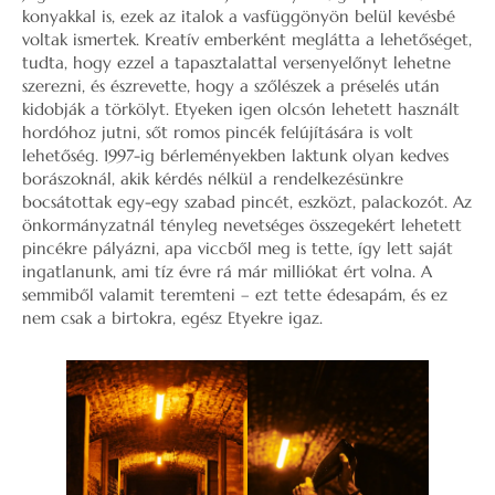
konyakkal is, ezek az italok a vasfüggönyön belül kevésbé
voltak ismertek. Kreatív emberként meglátta a lehetőséget,
tudta, hogy ezzel a tapasztalattal versenyelőnyt lehetne
szerezni, és észrevette, hogy a szőlészek a préselés után
kidobják a törkölyt. Etyeken igen olcsón lehetett használt
hordóhoz jutni, sőt romos pincék felújítására is volt
lehetőség. 1997-ig bérleményekben laktunk olyan kedves
borászoknál, akik kérdés nélkül a rendelkezésünkre
bocsátottak egy-egy szabad pincét, eszközt, palackozót. Az
önkormányzatnál tényleg nevetséges összegekért lehetett
pincékre pályázni, apa viccből meg is tette, így lett saját
ingatlanunk, ami tíz évre rá már milliókat ért volna. A
semmiből valamit teremteni – ezt tette édesapám, és ez
nem csak a birtokra, egész Etyekre igaz.