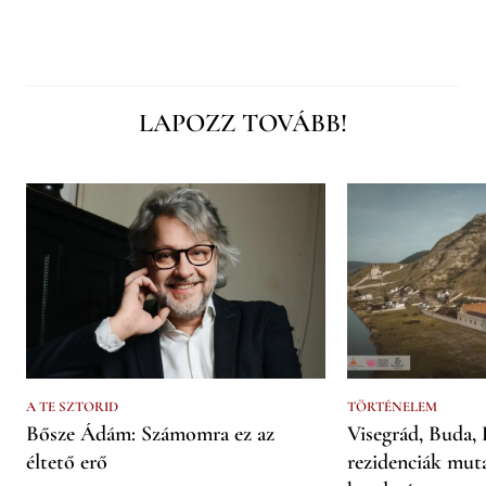
LAPOZZ TOVÁBB!
A TE SZTORID
TÖRTÉNELEM
Bősze Ádám: Számomra ez az
Visegrád, Buda, 
éltető erő
rezidenciák mut