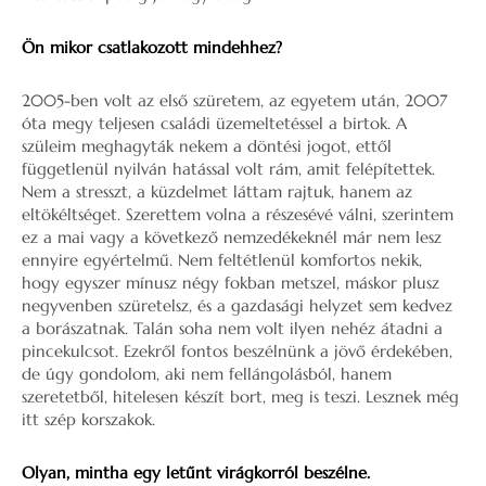
Ön mikor csatlakozott mindehhez?
2005-ben volt az első szüretem, az egyetem után, 2007
óta megy teljesen családi üzemeltetéssel a birtok. A
szüleim meghagyták nekem a döntési jogot, ettől
függetlenül nyilván hatással volt rám, amit felépítettek.
Nem a stresszt, a küzdelmet láttam rajtuk, hanem az
eltökéltséget. Szerettem volna a részesévé válni, szerintem
ez a mai vagy a következő nemzedékeknél már nem lesz
ennyire egyértelmű. Nem feltétlenül komfortos nekik,
hogy egyszer mínusz négy fokban metszel, máskor plusz
negyvenben szüretelsz, és a gazdasági helyzet sem kedvez
a borászatnak. Talán soha nem volt ilyen nehéz átadni a
pincekulcsot. Ezekről fontos beszélnünk a jövő érdekében,
de úgy gondolom, aki nem fellángolásból, hanem
szeretetből, hitelesen készít bort, meg is teszi. Lesznek még
itt szép korszakok.
Olyan, mintha egy letűnt virágkorról beszélne.