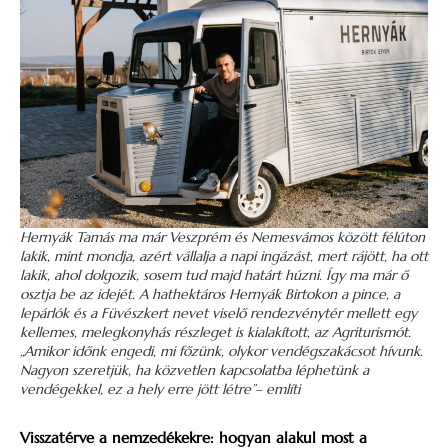
Hernyák Tamás ma már Veszprém és Nemesvámos között félúton
lakik, mint mondja, azért vállalja a napi ingázást, mert rájött, ha ott
lakik, ahol dolgozik, sosem tud majd határt húzni. Így ma már ő
osztja be az idejét. A hathektáros Hernyák Birtokon a pince, a
lepárlók és a Füvészkert nevet viselő rendezvénytér mellett egy
kellemes, melegkonyhás részleget is kialakított, az Agriturismót.
„Amikor időnk engedi, mi főzünk, olykor vendégszakácsot hívunk.
Nagyon szeretjük, ha közvetlen kapcsolatba léphetünk a
vendégekkel, ez a hely erre jött létre”– említi
Visszatérve a nemzedékekre: hogyan alakul most a