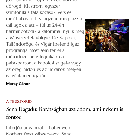
dörögdi Klastrom, egyszeri
szimfonikus találkozások, vers és
mezítlábas folk, világzene meg jazz a
csillagok alatt – július 24-én
harmincötödik alkalommal nyílik meg
a Művészetek Völgye. De Kapolcs,
Taliándörögd és Vigántpetend igazi
programja most sem fér el a
műsorfüzetben: leginkább a
patakparton, a kapolcsi szigete vagy
az öreg hídon és az udvarok mélyén
is nyílik meg igazán.
Muray Gábor
A TE SZTORID
Sena Dagadu: Barátságban azt adom, ami nekem is
fontos
Interjúalanyainkat – Lobenwein
Norbert fesztiválszervezőt, Sena