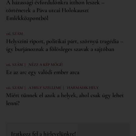
A házassági évfordulónkra itthon leszek –
történetek a Páva utcai Holokauszt
Emlékközpontból
116. SZÁM
Helyszíni riport, politikai párt, szörnyű tragédia –
így burjánoznak a fölösleges szavak a sajtóban
|
116. SZÁM
NÉZZ A KÉP MÖGÉ!
Ez az arc egy valódi ember arca
|
|
116. SZÁM
A HELY SZELLEME
HARMADIK HELY
Miért tűnnek el azok a helyek, ahol csak úgy lehet
lenni?
Iratkozz fel a hírlevelünkre!