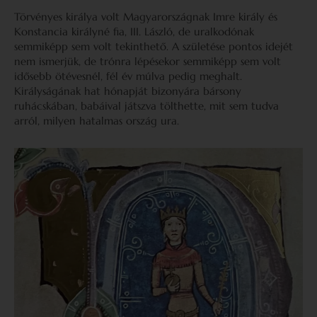
Törvényes királya volt Magyarországnak Imre király és
Konstancia királyné fia, III. László, de uralkodónak
semmiképp sem volt tekinthető. A születése pontos idejét
nem ismerjük, de trónra lépésekor semmiképp sem volt
idősebb ötévesnél, fél év múlva pedig meghalt.
Királyságának hat hónapját bizonyára bársony
ruhácskában, babáival játszva tölthette, mit sem tudva
arról, milyen hatalmas ország ura.