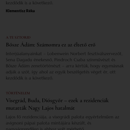
kezdődik is a következő.
Klementisz Réka
A TE SZTORID
Bősze Ádám: Számomra ez az éltető erő
Interjúalanyainkat – Lobenwein Norbert fesztiválszervezőt,
Sena Dagadu énekesnő, Pindroch Csaba színművészt és
Bősze Ádám zenetörténészt – arra kértük, hogy egymásnak
adják a szót, így ahol az egyik beszélgetés véget ér, ott
kezdődik is a következő.
TÖRTÉNELEM
Visegrád, Buda, Diósgyőr – ezek a rezidenciák
mutatták Nagy Lajos hatalmát
Lajos fő rezidenciája, a visegrádi palota egyértelműen az
avignoni pápai palota mintájára készült, és
nagyságrendileg is ahhoz volt mérhető.