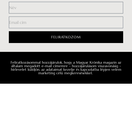
így ahol az egyik beszélgetés véget ér,
ott kezdődik is a következő.
FELIRATKOZOM
Feliratkozásommal hozzájárulok, hogy a Magyar Krónika magazin az
általam megadott e-mail címemre – hozzájárulásom visszavonásig –
hírlevelet küldjön, az adataimat kezelje és kapcsolatba lépjen velem
marketing célú megkeresésekkel.
Impresszum
Médiaajánlat