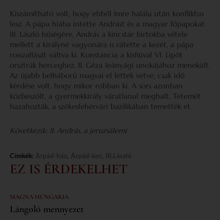
Kiszámítható volt, hogy ebből Imre halála után konfliktus
lesz. A pápa hiába intette Andrást és a magyar főpapokat
III. László hűségére, András a kincstár birtokba vétele
mellett a királyné vagyonára is rátette a kezét, a pápa
rosszallását váltva ki. Konstancia a kisfiúval VI. Lipót
orsztrák herceghez, II. Géza leányági unokájához menekült.
Az újabb belháború magvai el lettek vetve, csak idő
kérdése volt, hogy mikor robban ki. A sors azonban
közbeszólt, a gyermekkirály váratlanul meghalt. Tetemét
hazahozták, a székesfehérvári bazilikában temették el.
Következik: II. András, a jeruzsálemi
,
,
Címkék:
Árpád-ház
Árpád-kor
III.László
EZ IS ÉRDEKELHET
MAGNA HUNGARIA
Lángoló mennyezet