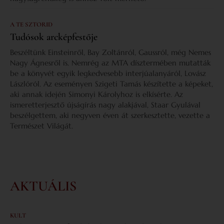
A TE SZTORID
Tudósok arcképfestője
Beszéltünk Einsteinről, Bay Zoltánról, Gaussról, még Nemes
Nagy Ágnesről is. Nemrég az MTA dísztermében mutatták
be a könyvét egyik legkedvesebb interjúalanyáról, Lovász
Lászlóról. Az eseményen Szigeti Tamás készítette a képeket,
aki annak idején Simonyi Károlyhoz is elkísérte. Az
ismeretterjesztő újságírás nagy alakjával, Staar Gyulával
beszélgettem, aki negyven éven át szerkesztette, vezette a
Természet Világát.
AKTUÁLIS
KULT