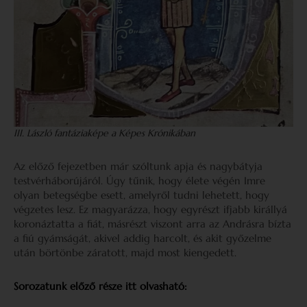
III. László fantáziaképe a Képes Krónikában
Az előző fejezetben már szóltunk apja és nagybátyja
testvérháborújáról. Úgy tűnik, hogy élete végén Imre
olyan betegségbe esett, amelyről tudni lehetett, hogy
végzetes lesz. Ez magyarázza, hogy egyrészt ifjabb királlyá
koronáztatta a fiát, másrészt viszont arra az Andrásra bízta
a fiú gyámságát, akivel addig harcolt, és akit győzelme
után börtönbe záratott, majd most kiengedett.
Sorozatunk előző része itt olvasható: