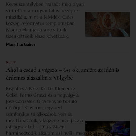
Kevés szentélyben maradt meg olyan
sűrítetten a magyar falusi középkor
misztikája, mint a felvidéki Csécs
község református templomában.
Magna Hungaria sorozatunk
tizenkettedik része következik.
Margittai Gábor
KULT
Ahol a csend a végszó – 6+1 ok, amiért az idén is
érdemes alászállni a Völgybe
Kispál és a Borz, Kollár-Klemencz,
Góbé, Parno Graszt és a nagyágyú:
José González. Újra fénybe boruló
dörögdi Klastrom, egyszeri
szimfonikus találkozások, vers és
mezítlábas folk, világzene meg jazz a
csillagok alatt – július 24-én
harmincötödik alkalommal nyílik meg