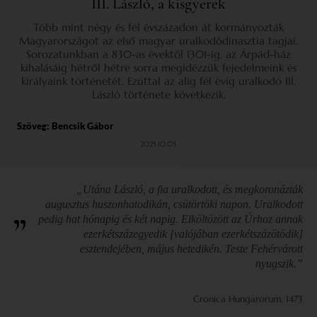
III. László, a kisgyerek
Több mint négy és fél évszázadon át kormányozták
Magyarországot az első magyar uralkodódinasztia tagjai.
Sorozatunkban a 830-as évektől 1301-ig, az Árpád-ház
kihalásáig hétről hétre sorra megidézzük fejedelmeink és
királyaink történetét. Ezúttal az alig fél évig uralkodó III.
László története következik.
Szöveg:
Bencsik Gábor
2025.10.03.
„Utána László, a fia uralkodott, és megkoronázták
augusztus huszonhatodikán, csütörtöki napon. Uralkodott
pedig hat hónapig és két napig. Elköltözött az Úrhoz annak
ezerkétszázegyedik [valójában ezerkétszázötödik]
esztendejében, május hetedikén. Teste Fehérvárott
nyugszik.”
Cronica Hungarorum, 1473