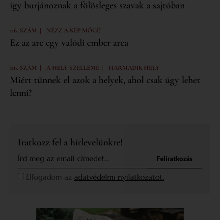
így burjánoznak a fölösleges szavak a sajtóban
|
116. SZÁM
NÉZZ A KÉP MÖGÉ!
Ez az arc egy valódi ember arca
|
|
116. SZÁM
A HELY SZELLEME
HARMADIK HELY
Miért tűnnek el azok a helyek, ahol csak úgy lehet
lenni?
Iratkozz fel a hírlevelünkre!
Feliratkozás
Elfogadom az
adatvédelmi nyilatkozatot.