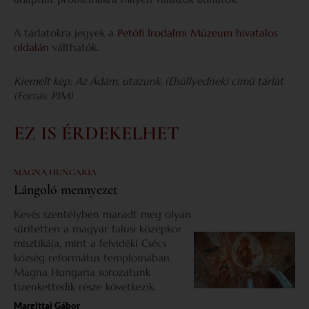
A tárlatokra jegyek a
Petőfi Irodalmi Múzeum hivatalos
oldalán
válthatók.
Kiemelt kép: Az Ádám, utazunk. (Elsüllyednek) című tárlat
(Forrás: PIM)
EZ IS ÉRDEKELHET
MAGNA HUNGARIA
Lángoló mennyezet
Kevés szentélyben maradt meg olyan
sűrítetten a magyar falusi középkor
misztikája, mint a felvidéki Csécs
község református templomában.
Magna Hungaria sorozatunk
tizenkettedik része következik.
Margittai Gábor