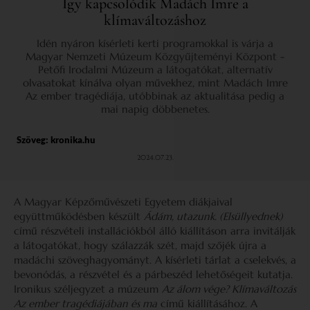
Így kapcsolódik Madách Imre a
klímaváltozáshoz
Idén nyáron kísérleti kerti programokkal is várja a
Magyar Nemzeti Múzeum Közgyűjteményi Központ -
Petőfi Irodalmi Múzeum a látogatókat, alternatív
olvasatokat kínálva olyan művekhez, mint Madách Imre
Az ember tragédiája, utóbbinak az aktualitása pedig a
mai napig döbbenetes.
Szöveg:
kronika.hu
2024.07.23.
A Magyar Képzőművészeti Egyetem diákjaival
együttműködésben készült
Ádám, utazunk. (Elsüllyednek)
című részvételi installációkból álló kiállításon arra invitálják
a látogatókat, hogy szálazzák szét, majd szőjék újra a
madáchi szöveghagyományt. A kísérleti tárlat a cselekvés, a
bevonódás, a részvétel és a párbeszéd lehetőségeit kutatja.
Ironikus széljegyzet a múzeum
Az álom vége? Klímaváltozás
Az ember tragédiájában és ma
című kiállításához. A