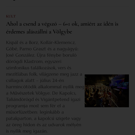
KULT
Ahol a csend a végszó – 6+1 ok, amiért az idén is
érdemes alászállni a Völgybe
Kispál és a Borz, Kollár-Klemencz,
Góbé, Parno Graszt és a nagyágyú:
José González. Újra fénybe boruló
dörögdi Klastrom, egyszeri
szimfonikus találkozások, vers és
mezítlábas folk, világzene meg jazz a
csillagok alatt – július 24-én
harmincötödik alkalommal nyílik meg
a Művészetek Völgye. De Kapolcs,
Taliándörögd és Vigántpetend igazi
programja most sem fér el a
műsorfüzetben: leginkább a
patakparton, a kapolcsi szigete vagy
az öreg hídon és az udvarok mélyén
is nyílik meg igazán.