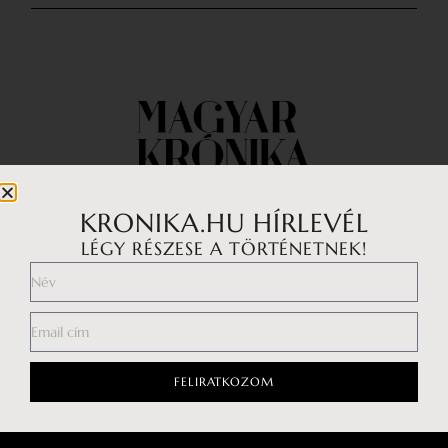
KRONIKA.HU HÍRLEVÉL
LÉGY RÉSZESE A TÖRTÉNETNEK!
Impresszum
Médiaajánlat
Általános Szerződési Feltételek
Adatkezelési tájékoztató
FELIRATKOZOM
Hozzászólási szabályzat