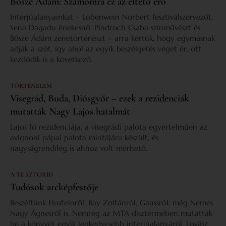
Bősze Ádám: Számomra ez az éltető erő
Interjúalanyainkat – Lobenwein Norbert fesztiválszervezőt,
Sena Dagadu énekesnő, Pindroch Csaba színművészt és
Bősze Ádám zenetörténészt – arra kértük, hogy egymásnak
adják a szót, így ahol az egyik beszélgetés véget ér, ott
kezdődik is a következő.
TÖRTÉNELEM
Visegrád, Buda, Diósgyőr – ezek a rezidenciák
mutatták Nagy Lajos hatalmát
Lajos fő rezidenciája, a visegrádi palota egyértelműen az
avignoni pápai palota mintájára készült, és
nagyságrendileg is ahhoz volt mérhető.
A TE SZTORID
Tudósok arcképfestője
Beszéltünk Einsteinről, Bay Zoltánról, Gaussról, még Nemes
Nagy Ágnesről is. Nemrég az MTA dísztermében mutatták
be a könyvét egyik legkedvesebb interjúalanyáról, Lovász