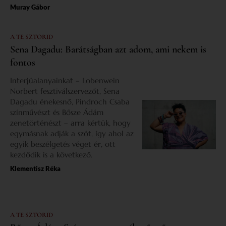
Muray Gábor
A TE SZTORID
Sena Dagadu: Barátságban azt adom, ami nekem is
fontos
Interjúalanyainkat – Lobenwein
Norbert fesztiválszervezőt, Sena
Dagadu énekesnő, Pindroch Csaba
színművészt és Bősze Ádám
zenetörténészt – arra kértük, hogy
egymásnak adják a szót, így ahol az
egyik beszélgetés véget ér, ott
kezdődik is a következő.
Klementisz Réka
A TE SZTORID