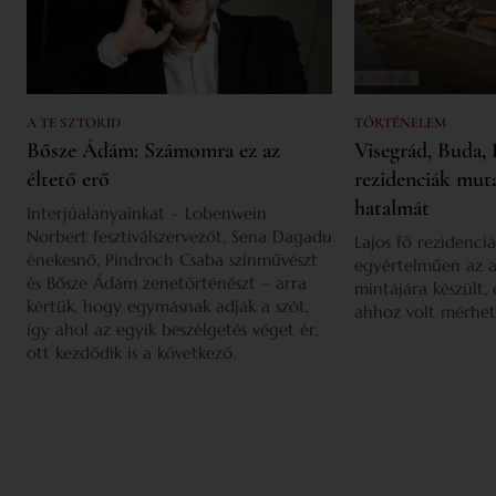
A TE SZTORID
TÖRTÉNELEM
Bősze Ádám: Számomra ez az
Visegrád, Buda, 
éltető erő
rezidenciák mut
hatalmát
Interjúalanyainkat – Lobenwein
Norbert fesztiválszervezőt, Sena Dagadu
Lajos fő rezidenciá
énekesnő, Pindroch Csaba színművészt
egyértelműen az a
és Bősze Ádám zenetörténészt – arra
mintájára készült,
kértük, hogy egymásnak adják a szót,
ahhoz volt mérhet
így ahol az egyik beszélgetés véget ér,
ott kezdődik is a következő.