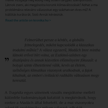
Felmerülhet persze a kérdés, a globális
felmelegedés, miként kapcsolódik a klasszikus
irodalmi műhöz? A válasz egyszerű, Madách Imre mintha
látnoki erővel bírt volna, az Eszkimó-színben egy
disztópiára és annak közvetlen előzményeire fókuszál: a
bolygó szinte élhetetlenné válik, kevés az élelem,
szélsőséges klimatikus viszonyok uralkodnak, a fajok
kihalnak, az emberi civilizáció radikális változáson megy
keresztül.
A
Tragédia
egyes színeinek vizuális megidézése mellett
különféle tudományágak kutatóit is megkérdezik, hogy
ezekre a Madách által felvetett, de a mai viszonyokra
adaptált problémákra milyen válaszok adhatók.