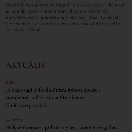
Lászlóról. Az eseményen Szigeti Tamás készítette a képeket,
aki annak idején Simonyi Károlyhoz is elkísérte. Az
ismeretterjesztő újságírás nagy alakjával, Staar Gyulával
beszélgettem, aki negyven éven át szerkesztette, vezette a
Természet Világát.
AKTUÁLIS
KULT
A házassági évfordulónkra itthon leszek –
történetek a Páva utcai Holokauszt
Emlékközpontból
116. SZÁM
Helyszíni riport, politikai párt, szörnyű tragédia –