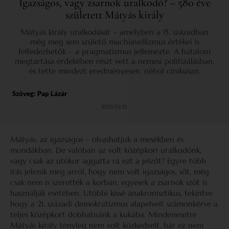
Igazságos, vagy zsarnok uralkodó? – 580 éve
született Mátyás király
Mátyás király uralkodását – amelyben a 15. században
még meg sem születő machiavellizmus értékei is
felfedezhetők – a pragmatizmus jellemezte. A hatalom
megtartása érdekében részt vett a nemesi politizálásban,
és tette mindezt eredményesen, néhol cinikusan.
Szöveg:
Pap Lázár
2023.02.23.
Mátyás, az igazságos – olvashatjuk a mesékben és
mondákban. De valóban az volt középkori uralkodónk,
vagy csak az utókor aggatta rá ezt a jelzőt? Egyre több
írás jelenik meg arról, hogy nem volt igazságos, sőt, még
csak nem is szerették a korban, egyesek a zsarnok szót is
használják esetében. Utóbbi kissé anakronisztikus, tekintve
hogy a 21. századi demokratizmus alapelveit számonkérve a
teljes középkort dobhatnánk a kukába. Mindenesetre
Mátyás király tényleg nem volt közkedvelt, bár ez nem