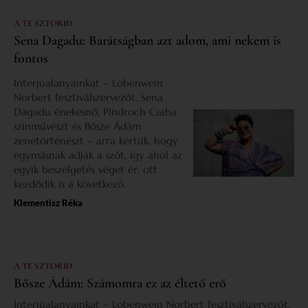
A TE SZTORID
Sena Dagadu: Barátságban azt adom, ami nekem is
fontos
Interjúalanyainkat – Lobenwein
Norbert fesztiválszervezőt, Sena
Dagadu énekesnő, Pindroch Csaba
színművészt és Bősze Ádám
zenetörténészt – arra kértük, hogy
egymásnak adják a szót, így ahol az
egyik beszélgetés véget ér, ott
kezdődik is a következő.
Klementisz Réka
A TE SZTORID
Bősze Ádám: Számomra ez az éltető erő
Interjúalanyainkat – Lobenwein Norbert fesztiválszervezőt,