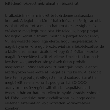
feltétlenül okozott neki álmatlan éjszakákat.
Uralkodásának harminckét évét érdemes szakaszokra
bontani. A legjobban körülírható időszak 1464-ig tartott,
ez alatt szilárdította meg a hatalmát az országban, és
erősítette meg legitimációját. Ne feledjük, hogy prágai
fogságból került a trónra, miután a pártját fogó Szilágyi
Mihály-vezette bárói liga elérte, hogy megválasszák. A
nagybátyja és köre úgy érezte, Mátyás a lekötelezettje, de
a király erre hamar rácáfolt. Ahogy önállósítani kezdte
magát, összeesküvést szőttek ellene. Emellett a korona is
Bécsben volt, amelyet tárgyalások útján próbált
megszerezni. Mindezek együtt mutatják, hogy jelentős
akadályokon verekedte át magát az ifjú király. A lázadást
leverte, nagybátyját elfogatta, majd szabadulása után
megbékélt vele, a koronát pedig óriási, 80 000
aranyforintos összegért váltotta ki. Regnálása alatt
összesen három, hatalma ellen irányuló lázadást számolt
fel. Ebből kiindulva nem csodálkozhatunk, hogy egész
életében bizalmatlan volt közvetlen környezetével
szemben.