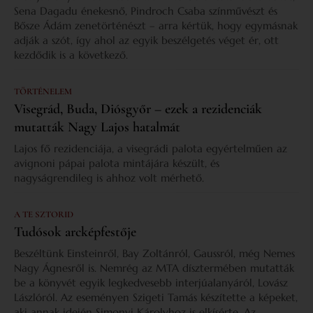
Sena Dagadu énekesnő, Pindroch Csaba színművészt és
Bősze Ádám zenetörténészt – arra kértük, hogy egymásnak
adják a szót, így ahol az egyik beszélgetés véget ér, ott
kezdődik is a következő.
TÖRTÉNELEM
Visegrád, Buda, Diósgyőr – ezek a rezidenciák
mutatták Nagy Lajos hatalmát
Lajos fő rezidenciája, a visegrádi palota egyértelműen az
avignoni pápai palota mintájára készült, és
nagyságrendileg is ahhoz volt mérhető.
A TE SZTORID
Tudósok arcképfestője
Beszéltünk Einsteinről, Bay Zoltánról, Gaussról, még Nemes
Nagy Ágnesről is. Nemrég az MTA dísztermében mutatták
be a könyvét egyik legkedvesebb interjúalanyáról, Lovász
Lászlóról. Az eseményen Szigeti Tamás készítette a képeket,
aki annak idején Simonyi Károlyhoz is elkísérte. Az