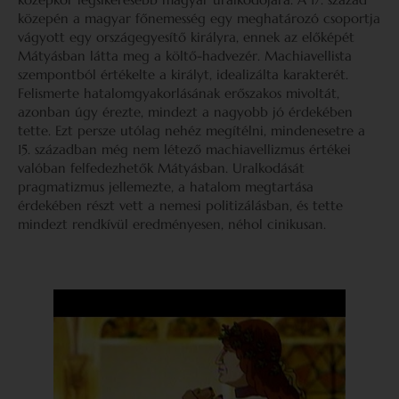
közepén a magyar főnemesség egy meghatározó csoportja
vágyott egy országegyesítő királyra, ennek az előképét
Mátyásban látta meg a költő-hadvezér. Machiavellista
szempontból értékelte a királyt, idealizálta karakterét.
Felismerte hatalomgyakorlásának erőszakos mivoltát,
azonban úgy érezte, mindezt a nagyobb jó érdekében
tette. Ezt persze utólag nehéz megítélni, mindenesetre a
15. században még nem létező machiavellizmus értékei
valóban felfedezhetők Mátyásban. Uralkodását
pragmatizmus jellemezte, a hatalom megtartása
érdekében részt vett a nemesi politizálásban, és tette
mindezt rendkívül eredményesen, néhol cinikusan.