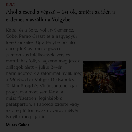
KULT
Ahol a csend a végszó – 6+1 ok, amiért az idén is
érdemes alászállni a Völgybe
Kispál és a Borz, Kollár-Klemencz,
Góbé, Parno Graszt és a nagyágyú:
José González. Újra fénybe boruló
dörögdi Klastrom, egyszeri
szimfonikus találkozások, vers és
mezítlábas folk, világzene meg jazz a
csillagok alatt – július 24-én
harmincötödik alkalommal nyílik meg
a Művészetek Völgye. De Kapolcs,
Taliándörögd és Vigántpetend igazi
programja most sem fér el a
műsorfüzetben: leginkább a
patakparton, a kapolcsi szigete vagy
az öreg hídon és az udvarok mélyén
is nyílik meg igazán.
Muray Gábor