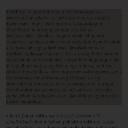
A tévhittel ellentétben nem a köznemességre és a
városokra támaszkodva szilárdította meg uralkodását,
hiszen már a trónra kerülését is a Szilágyi-ligának
köszönhette, mindvégig számolnia kellett az
arisztokráciával. Emellett maga is emelt fel nemesi
családokat, amelyek emiatt hűen szolgálták, ilyenek voltak
a Szapolyaiak vagy a Báthoriak. Birtokadományait
rendkívül tudatosan használta fel az ország belső hatalmi
viszonyainak befolyásolására. Mátyás különlegessége talán
itt ragadható meg a legjobban: egy tudatos, politikus
királyról beszélünk, és lehet, hogy nem volt népszerű sem a
köznemesség, sem a főnemesség körében, de egy
emberöltőnyi uralkodása alatt az ország stabil európai
középhatalomnak számított. Az utókor is ezt értékelte
személyében, feltehetően ezért alakult ki az egyöntetűen
pozitív megítélése.
A költő Zrínyi Miklós
Mátyás király életéről való
elmélkedések
című művében példaként tekintett a késő
középkor legsikeresebb magyar uralkodójára. A 17. század