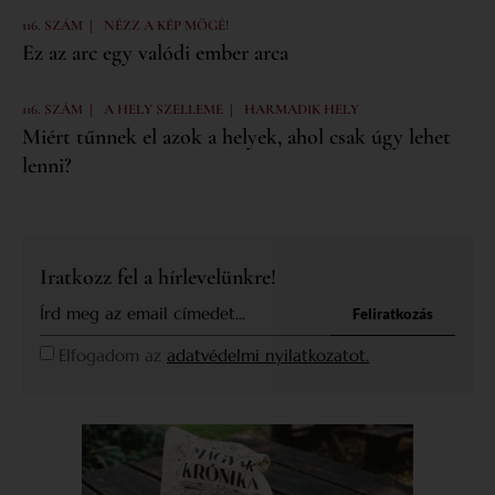
|
116. SZÁM
NÉZZ A KÉP MÖGÉ!
Ez az arc egy valódi ember arca
|
|
116. SZÁM
A HELY SZELLEME
HARMADIK HELY
Miért tűnnek el azok a helyek, ahol csak úgy lehet
lenni?
Iratkozz fel a hírlevelünkre!
Feliratkozás
Elfogadom az
adatvédelmi nyilatkozatot.