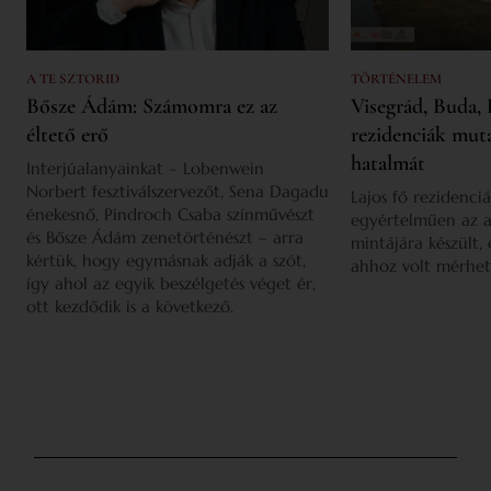
A TE SZTORID
TÖRTÉNELEM
Bősze Ádám: Számomra ez az
Visegrád, Buda, 
éltető erő
rezidenciák mut
hatalmát
Interjúalanyainkat – Lobenwein
Norbert fesztiválszervezőt, Sena Dagadu
Lajos fő rezidenciá
énekesnő, Pindroch Csaba színművészt
egyértelműen az a
és Bősze Ádám zenetörténészt – arra
mintájára készült,
kértük, hogy egymásnak adják a szót,
ahhoz volt mérhet
így ahol az egyik beszélgetés véget ér,
ott kezdődik is a következő.