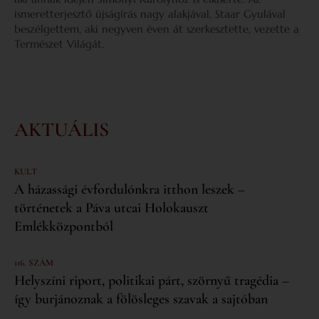
ismeretterjesztő újságírás nagy alakjával, Staar Gyulával
beszélgettem, aki negyven éven át szerkesztette, vezette a
Természet Világát.
AKTUÁLIS
KULT
A házassági évfordulónkra itthon leszek –
történetek a Páva utcai Holokauszt
Emlékközpontból
116. SZÁM
Helyszíni riport, politikai párt, szörnyű tragédia –
így burjánoznak a fölösleges szavak a sajtóban