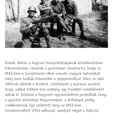
Ennek, illetve a fegyver bonyolultságának következtében
folyamatosan csúsztak a gyártással, olyannyira, hogy az
1942-ben a Szovjetunió ellen vonuló magyar katonákat
még nem tudták felszerelni a géppisztollyal. Mire az első
39M-ek elérték a frontot, rádöbbent a katonai vezetés,
hogy sokkal többre lesz szükség, így további rendeléseket
adtak le. Közben a fegyvert egyszerűsíteni próbálták, hogy
a gyártás sebessége felgyorsuljon, a költségek pedig
csökkenjenek. Így született meg az 1943-ban
rendszeresített 43M változat, amelyet végül a háború