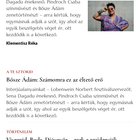
Dagadu énekesnő, Pindroch Csaba
színművészt és Bősze Ádám
zenetörténészt – arra kértük, hogy
egymásnak adják a szót, így ahol az
egyik beszélgetés véget ér, ott
kezdődik is a következő.
Klementisz Réka
A TE SZTORID
Bősze Ádám: Számomra ez az éltető erő
Interjúalanyainkat – Lobenwein Norbert fesztiválszervezőt,
Sena Dagadu énekesnő, Pindroch Csaba színművészt és
Bősze Ádám zenetörténészt – arra kértük, hogy egymásnak
adják a szót, így ahol az egyik beszélgetés véget ér, ott
kezdődik is a következő.
TÖRTÉNELEM
Visegrád, Buda, Diósgyőr – ezek a rezidenciák