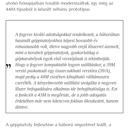
utolsó hónapjaiban tovább modernizáltak, így még az
44M típusból is készült néhány prototípus.
A fegyver kiváló adottságokkal rendelkezett, a háborúban
használt géppisztolyokhoz képest hosszabb és
robusztusabb volt, illetve nagyobb erejű lőszerrel üzemelt,
mint a korabeli géppisztolyok, gyakorlatilag a
gépkarabélyok egyik első verziójának is tekinthetjük.
Hogy a fegyver kompaktabb legyen szállításkor, a 39M
verzió puskatusát egy összecsukható verzióra (39/A),
majd pedig a 44M esetében kihajtható válltámaszra
cserélték. A kényelmesebb szállítást szolgálta a negyven
lőszer befogadására alkalmas tár behajthatósága is. Ezt
a funkciót a 43M is megőrizte, de a jobb adogatás
érdekében már nem kilencven fokban illeszkedett, hanem
döntve.
A géppisztoly fejlesztése a háború végeztével leállt, a