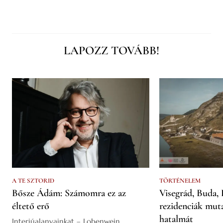
LAPOZZ TOVÁBB!
A TE SZTORID
TÖRTÉNELEM
Bősze Ádám: Számomra ez az
Visegrád, Buda, 
éltető erő
rezidenciák mut
hatalmát
Interjúalanyainkat – Lobenwein