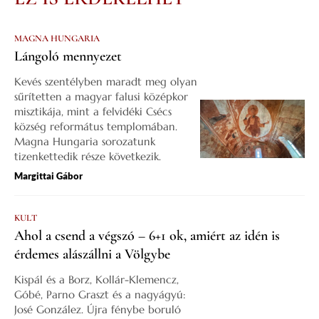
MAGNA HUNGARIA
Lángoló mennyezet
Kevés szentélyben maradt meg olyan
sűrítetten a magyar falusi középkor
misztikája, mint a felvidéki Csécs
község református templomában.
Magna Hungaria sorozatunk
tizenkettedik része következik.
Margittai Gábor
KULT
Ahol a csend a végszó – 6+1 ok, amiért az idén is
érdemes alászállni a Völgybe
Kispál és a Borz, Kollár-Klemencz,
Góbé, Parno Graszt és a nagyágyú:
José González. Újra fénybe boruló