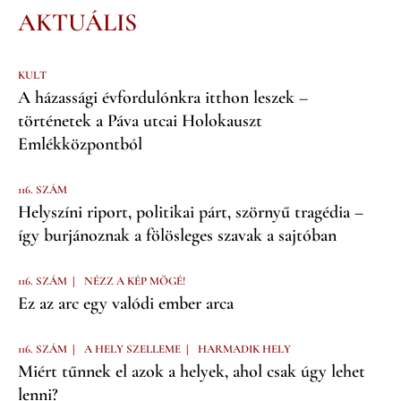
AKTUÁLIS
KULT
A házassági évfordulónkra itthon leszek –
történetek a Páva utcai Holokauszt
Emlékközpontból
116. SZÁM
Helyszíni riport, politikai párt, szörnyű tragédia –
így burjánoznak a fölösleges szavak a sajtóban
|
116. SZÁM
NÉZZ A KÉP MÖGÉ!
Ez az arc egy valódi ember arca
|
|
116. SZÁM
A HELY SZELLEME
HARMADIK HELY
Miért tűnnek el azok a helyek, ahol csak úgy lehet
lenni?