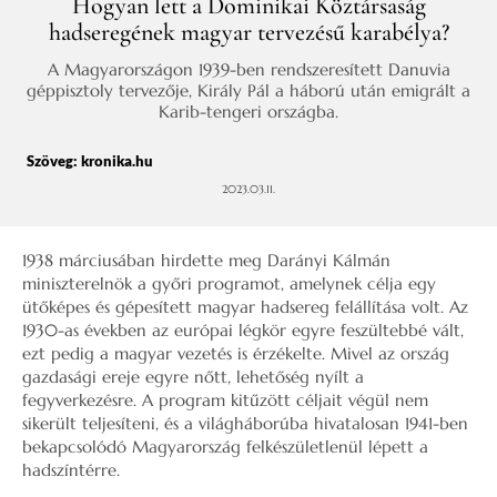
Hogyan lett a Dominikai Köztársaság
hadseregének magyar tervezésű karabélya?
A Magyarországon 1939-ben rendszeresített Danuvia
géppisztoly tervezője, Király Pál a háború után emigrált a
Karib-tengeri országba.
Szöveg:
kronika.hu
2023.03.11.
1938 márciusában hirdette meg Darányi Kálmán
miniszterelnök a győri programot, amelynek célja egy
ütőképes és gépesített magyar hadsereg felállítása volt. Az
1930-as években az európai légkör egyre feszültebbé vált,
ezt pedig a magyar vezetés is érzékelte. Mivel az ország
gazdasági ereje egyre nőtt, lehetőség nyílt a
fegyverkezésre. A program kitűzött céljait végül nem
sikerült teljesíteni, és a világháborúba hivatalosan 1941-ben
bekapcsolódó Magyarország felkészületlenül lépett a
hadszíntérre.