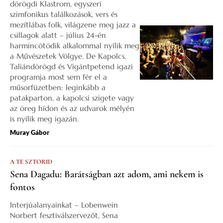
dörögdi Klastrom, egyszeri
szimfonikus találkozások, vers és
mezítlábas folk, világzene meg jazz a
csillagok alatt – július 24-én
harmincötödik alkalommal nyílik meg
a Művészetek Völgye. De Kapolcs,
Taliándörögd és Vigántpetend igazi
programja most sem fér el a
műsorfüzetben: leginkább a
patakparton, a kapolcsi szigete vagy
az öreg hídon és az udvarok mélyén
is nyílik meg igazán.
Muray Gábor
A TE SZTORID
Sena Dagadu: Barátságban azt adom, ami nekem is
fontos
Interjúalanyainkat – Lobenwein
Norbert fesztiválszervezőt, Sena