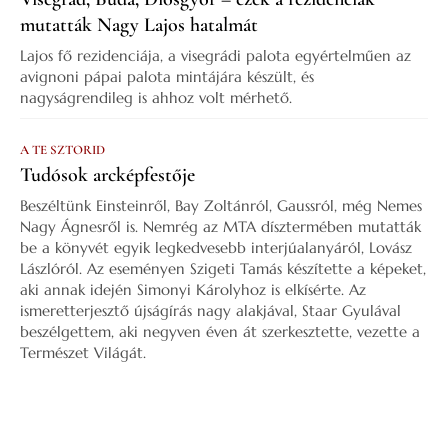
mutatták Nagy Lajos hatalmát
Lajos fő rezidenciája, a visegrádi palota egyértelműen az
avignoni pápai palota mintájára készült, és
nagyságrendileg is ahhoz volt mérhető.
A TE SZTORID
Tudósok arcképfestője
Beszéltünk Einsteinről, Bay Zoltánról, Gaussról, még Nemes
Nagy Ágnesről is. Nemrég az MTA dísztermében mutatták
be a könyvét egyik legkedvesebb interjúalanyáról, Lovász
Lászlóról. Az eseményen Szigeti Tamás készítette a képeket,
aki annak idején Simonyi Károlyhoz is elkísérte. Az
ismeretterjesztő újságírás nagy alakjával, Staar Gyulával
beszélgettem, aki negyven éven át szerkesztette, vezette a
Természet Világát.