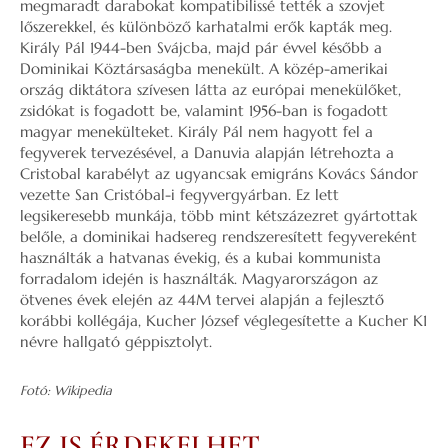
megmaradt darabokat kompatibilissé tették a szovjet
lőszerekkel, és különböző karhatalmi erők kapták meg.
Király Pál 1944-ben Svájcba, majd pár évvel később a
Dominikai Köztársaságba menekült. A közép-amerikai
ország diktátora szívesen látta az európai menekülőket,
zsidókat is fogadott be, valamint 1956-ban is fogadott
magyar menekülteket. Király Pál nem hagyott fel a
fegyverek tervezésével, a Danuvia alapján létrehozta a
Cristobal karabélyt az ugyancsak emigráns Kovács Sándor
vezette San Cristóbal-i fegyvergyárban. Ez lett
legsikeresebb munkája, több mint kétszázezret gyártottak
belőle, a dominikai hadsereg rendszeresített fegyvereként
használták a hatvanas évekig, és a kubai kommunista
forradalom idején is használták. Magyarországon az
ötvenes évek elején az 44M tervei alapján a fejlesztő
korábbi kollégája, Kucher József véglegesítette a Kucher K1
névre hallgató géppisztolyt.
Fotó: Wikipedia
EZ IS ÉRDEKELHET