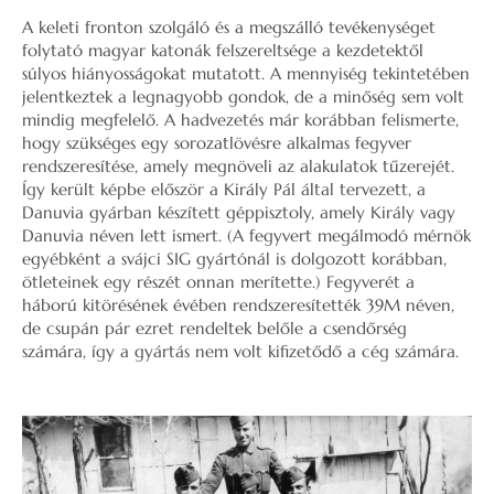
A keleti fronton szolgáló és a megszálló tevékenységet
folytató magyar katonák felszereltsége a kezdetektől
súlyos hiányosságokat mutatott. A mennyiség tekintetében
jelentkeztek a legnagyobb gondok, de a minőség sem volt
mindig megfelelő. A hadvezetés már korábban felismerte,
hogy szükséges egy sorozatlövésre alkalmas fegyver
rendszeresítése, amely megnöveli az alakulatok tűzerejét.
Így került képbe először a Király Pál által tervezett, a
Danuvia gyárban készített géppisztoly, amely Király vagy
Danuvia néven lett ismert. (A fegyvert megálmodó mérnök
egyébként a svájci SIG gyártónál is dolgozott korábban,
ötleteinek egy részét onnan merítette.) Fegyverét a
háború kitörésének évében rendszeresítették 39M néven,
de csupán pár ezret rendeltek belőle a csendőrség
számára, így a gyártás nem volt kifizetődő a cég számára.