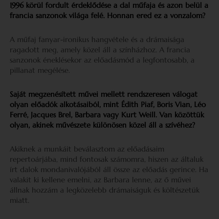
1996 körül fordult érdeklődése a dal műfaja és azon belül a
francia sanzonok világa felé. Honnan ered ez a vonzalom?
A műfaj fanyar-ironikus hangvétele és a drámaisága
ragadott meg, amely közel áll a színházhoz. A francia
sanzonok éneklésekor az előadásmód a legfontosabb, a
pillanat megélése.
Saját megzenésített művei mellett rendszeresen válogat
olyan előadók alkotásaiból, mint Édith Piaf, Boris Vian, Léo
Ferré, Jacques Brel, Barbara vagy Kurt Weill. Van közöttük
olyan, akinek művészete különösen közel áll a szívéhez?
Akiknek a munkáit beválasztom az előadásaim
repertoárjába, mind fontosak számomra, hiszen az általuk
írt dalok mondanivalójából áll össze az előadás gerince. Ha
valakit ki kellene emelni, az Barbara lenne, az ő művei
állnak hozzám a legközelebb drámaiságuk és költészetük
miatt.