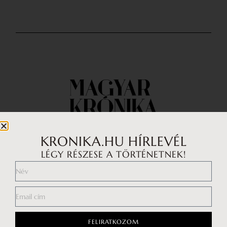
KRONIKA.HU HÍRLEVÉL
LÉGY RÉSZESE A TÖRTÉNETNEK!
Impresszum
Médiaajánlat
Általános Szerződési Feltételek
Adatkezelési tájékoztató
FELIRATKOZOM