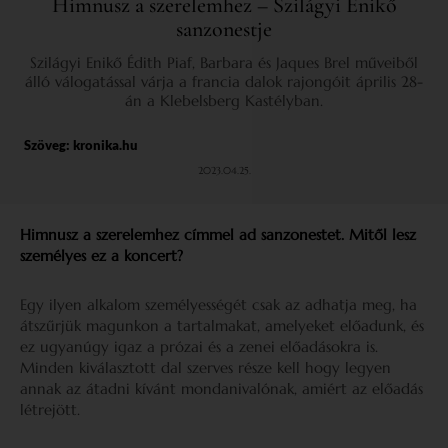
Himnusz a szerelemhez – Szilágyi Enikő
sanzonestje
Szilágyi Enikő Édith Piaf, Barbara és Jaques Brel műveiből
álló válogatással várja a francia dalok rajongóit április 28-
án a Klebelsberg Kastélyban.
Szöveg:
kronika.hu
2023.04.25.
Himnusz a szerelemhez címmel ad sanzonestet. Mitől lesz
személyes ez a koncert?
Egy ilyen alkalom személyességét csak az adhatja meg, ha
átszűrjük magunkon a tartalmakat, amelyeket előadunk, és
ez ugyanúgy igaz a prózai és a zenei előadásokra is.
Minden kiválasztott dal szerves része kell hogy legyen
annak az átadni kívánt mondanivalónak, amiért az előadás
létrejött.