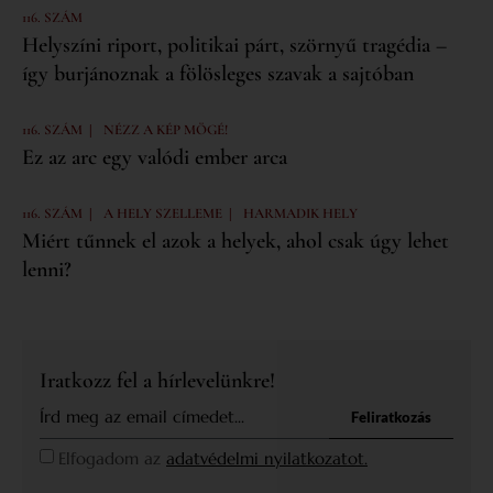
116. SZÁM
Helyszíni riport, politikai párt, szörnyű tragédia –
így burjánoznak a fölösleges szavak a sajtóban
|
116. SZÁM
NÉZZ A KÉP MÖGÉ!
Ez az arc egy valódi ember arca
|
|
116. SZÁM
A HELY SZELLEME
HARMADIK HELY
Miért tűnnek el azok a helyek, ahol csak úgy lehet
lenni?
Iratkozz fel a hírlevelünkre!
Feliratkozás
Elfogadom az
adatvédelmi nyilatkozatot.