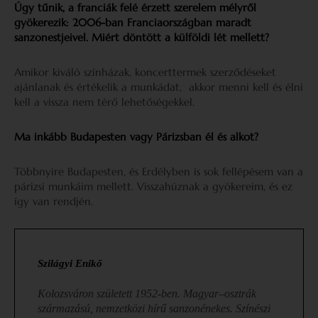
Úgy tűnik, a franciák felé érzett szerelem mélyről
gyökerezik: 2006-ban Franciaországban maradt
sanzonestjeivel. Miért döntött a külföldi lét mellett?
Amikor kiváló színházak, koncerttermek szerződéseket
ajánlanak és értékelik a munkádat, akkor menni kell és élni
kell a vissza nem térő lehetőségekkel.
Ma inkább Budapesten vagy Párizsban él és alkot?
Többnyire Budapesten, és Erdélyben is sok fellépésem van a
párizsi munkáim mellett. Visszahúznak a gyökereim, és ez
így van rendjén.
Szilágyi Enikő
Kolozsváron született 1952-ben. Magyar–osztrák
származású, nemzetközi hírű sanzonénekes. Színészi