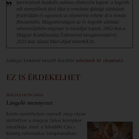
karrierjének kezdetén számos elismerést kapott: a legjobb
női szereplőnek járó díjat a romániai ifjúsági színházak
fesztiválján és ugyanezt az elismerést vehette át a román
filmszemlén. Magyarországon az év legjobb színházi
színésznőjeként négyszer is nívódíjat kapott. 2002-ben a
Magyar Köztársasági Érdemrend lovagkeresztjével,
2023-ban Jászai Mari-díjjal tüntették ki.
Szilágyi Enikővel készült korábbi
interjúnk itt olvasható
.
EZ IS ÉRDEKELHET
MAGNA HUNGARIA
Lángoló mennyezet
Kevés szentélyben maradt meg olyan
sűrítetten a magyar falusi középkor
misztikája, mint a felvidéki Csécs
község református templomában.