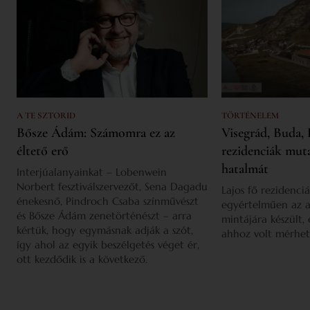
A TE SZTORID
TÖRTÉNELEM
Bősze Ádám: Számomra ez az
Visegrád, Buda, 
éltető erő
rezidenciák mut
hatalmát
Interjúalanyainkat – Lobenwein
Norbert fesztiválszervezőt, Sena Dagadu
Lajos fő rezidenciá
énekesnő, Pindroch Csaba színművészt
egyértelműen az a
és Bősze Ádám zenetörténészt – arra
mintájára készült,
kértük, hogy egymásnak adják a szót,
ahhoz volt mérhet
így ahol az egyik beszélgetés véget ér,
ott kezdődik is a következő.