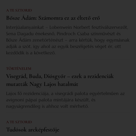
A TE SZTORID
Bősze Ádám: Számomra ez az éltető erő
Interjúalanyainkat – Lobenwein Norbert fesztiválszervezőt,
Sena Dagadu énekesnő, Pindroch Csaba színművészt és
Bősze Ádám zenetörténészt – arra kértük, hogy egymásnak
adják a szót, így ahol az egyik beszélgetés véget ér, ott
kezdődik is a következő.
TÖRTÉNELEM
Visegrád, Buda, Diósgyőr – ezek a rezidenciák
mutatták Nagy Lajos hatalmát
Lajos fő rezidenciája, a visegrádi palota egyértelműen az
avignoni pápai palota mintájára készült, és
nagyságrendileg is ahhoz volt mérhető.
A TE SZTORID
Tudósok arcképfestője