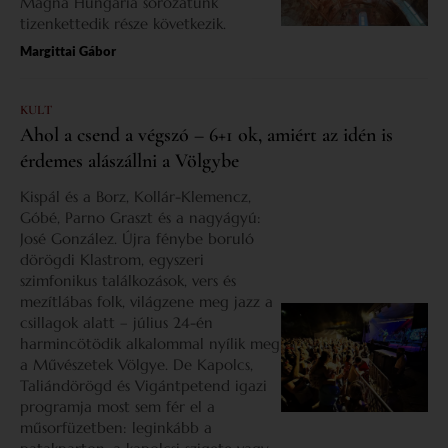
Magna Hungaria sorozatunk
tizenkettedik része következik.
Margittai Gábor
KULT
Ahol a csend a végszó – 6+1 ok, amiért az idén is
érdemes alászállni a Völgybe
Kispál és a Borz, Kollár-Klemencz,
Góbé, Parno Graszt és a nagyágyú:
José González. Újra fénybe boruló
dörögdi Klastrom, egyszeri
szimfonikus találkozások, vers és
mezítlábas folk, világzene meg jazz a
csillagok alatt – július 24-én
harmincötödik alkalommal nyílik meg
a Művészetek Völgye. De Kapolcs,
Taliándörögd és Vigántpetend igazi
programja most sem fér el a
műsorfüzetben: leginkább a