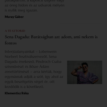
patakparton, a kapolcsi szigete vagy
az öreg hídon és az udvarok mélyén
is nyílik meg igazán.
Muray Gábor
A TE SZTORID
Sena Dagadu: Barátságban azt adom, ami nekem is
fontos
Interjúalanyainkat – Lobenwein
Norbert fesztiválszervezőt, Sena
Dagadu énekesnő, Pindroch Csaba
színművészt és Bősze Ádám
zenetörténészt – arra kértük, hogy
egymásnak adják a szót, így ahol az
egyik beszélgetés véget ér, ott
kezdődik is a következő.
Klementisz Réka