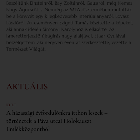
Beszéltünk Einsteinről, Bay Zoltánról, Gaussról, még Nemes
Nagy Ágnesről is. Nemrég az MTA dísztermében mutatták
be a könyvét egyik legkedvesebb interjúalanyáról, Lovász
Lászlóról. Az eseményen Szigeti Tamás készítette a képeket,
aki annak idején Simonyi Károlyhoz is elkísérte. Az
ismeretterjesztő újságírás nagy alakjával, Staar Gyulával
beszélgettem, aki negyven éven át szerkesztette, vezette a
Természet Világát.
AKTUÁLIS
KULT
A házassági évfordulónkra itthon leszek –
történetek a Páva utcai Holokauszt
Emlékközpontból