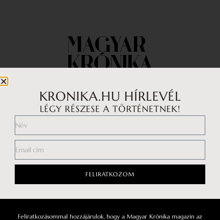
KRONIKA.HU HÍRLEVÉL
LÉGY RÉSZESE A TÖRTÉNETNEK!
Impresszum
Médiaajánlat
Általános Szerződési Feltételek
Adatkezelési tájékoztató
FELIRATKOZOM
Hozzászólási szabályzat
Feliratkozásommal hozzájárulok, hogy a Magyar Krónika magazin az