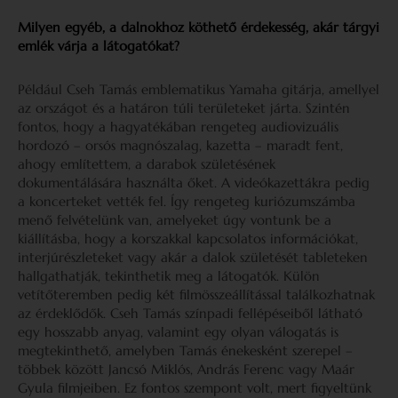
Milyen egyéb, a dalnokhoz köthető érdekesség, akár tárgyi
emlék várja a látogatókat?
Például Cseh Tamás emblematikus Yamaha gitárja, amellyel
az országot és a határon túli területeket járta. Szintén
fontos, hogy a hagyatékában rengeteg audiovizuális
hordozó – orsós magnószalag, kazetta – maradt fent,
ahogy említettem, a darabok születésének
dokumentálására használta őket. A videókazettákra pedig
a koncerteket vették fel. Így rengeteg kuriózumszámba
menő felvételünk van, amelyeket úgy vontunk be a
kiállításba, hogy a korszakkal kapcsolatos információkat,
interjúrészleteket vagy akár a dalok születését tableteken
hallgathatják, tekinthetik meg a látogatók. Külön
vetítőteremben pedig két filmösszeállítással találkozhatnak
az érdeklődők. Cseh Tamás színpadi fellépéseiből látható
egy hosszabb anyag, valamint egy olyan válogatás is
megtekinthető, amelyben Tamás énekesként szerepel –
többek között Jancsó Miklós, András Ferenc vagy Maár
Gyula filmjeiben. Ez fontos szempont volt, mert figyeltünk