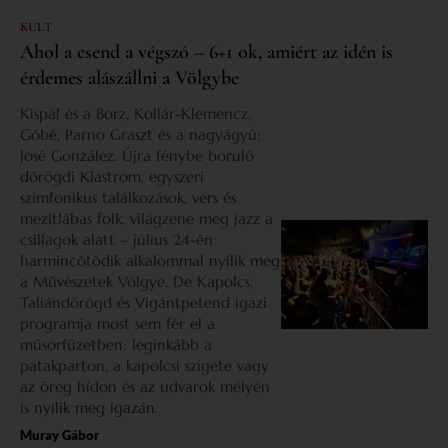
KULT
Ahol a csend a végszó – 6+1 ok, amiért az idén is
érdemes alászállni a Völgybe
Kispál és a Borz, Kollár-Klemencz,
Góbé, Parno Graszt és a nagyágyú:
José González. Újra fénybe boruló
dörögdi Klastrom, egyszeri
szimfonikus találkozások, vers és
mezítlábas folk, világzene meg jazz a
csillagok alatt – július 24-én
harmincötödik alkalommal nyílik meg
a Művészetek Völgye. De Kapolcs,
Taliándörögd és Vigántpetend igazi
programja most sem fér el a
műsorfüzetben: leginkább a
patakparton, a kapolcsi szigete vagy
az öreg hídon és az udvarok mélyén
is nyílik meg igazán.
Muray Gábor