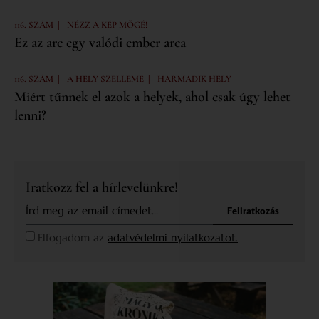
|
116. SZÁM
NÉZZ A KÉP MÖGÉ!
Ez az arc egy valódi ember arca
|
|
116. SZÁM
A HELY SZELLEME
HARMADIK HELY
Miért tűnnek el azok a helyek, ahol csak úgy lehet
lenni?
Iratkozz fel a hírlevelünkre!
Feliratkozás
Elfogadom az
adatvédelmi nyilatkozatot.