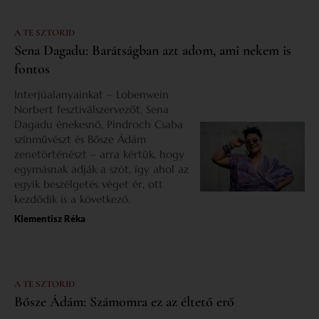
A TE SZTORID
Sena Dagadu: Barátságban azt adom, ami nekem is
fontos
Interjúalanyainkat – Lobenwein
Norbert fesztiválszervezőt, Sena
Dagadu énekesnő, Pindroch Csaba
színművészt és Bősze Ádám
zenetörténészt – arra kértük, hogy
egymásnak adják a szót, így ahol az
egyik beszélgetés véget ér, ott
kezdődik is a következő.
Klementisz Réka
A TE SZTORID
Bősze Ádám: Számomra ez az éltető erő