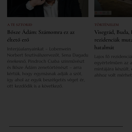
A TE SZTORID
TÖRTÉNELEM
Bősze Ádám: Számomra ez az
Visegrád, Buda, 
éltető erő
rezidenciák mut
hatalmát
Interjúalanyainkat – Lobenwein
Norbert fesztiválszervezőt, Sena Dagadu
Lajos fő rezidenciá
énekesnő, Pindroch Csaba színművészt
egyértelműen az a
és Bősze Ádám zenetörténészt – arra
mintájára készült,
kértük, hogy egymásnak adják a szót,
ahhoz volt mérhet
így ahol az egyik beszélgetés véget ér,
ott kezdődik is a következő.