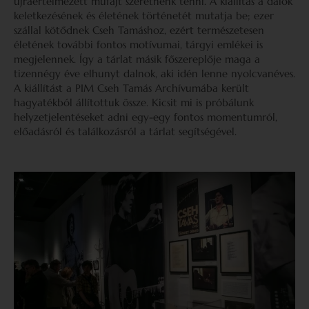
újraértelmezett műfajt szeretnénk tenni. A kiállítás a dalok
keletkezésének és életének történetét mutatja be; ezer
szállal kötődnek Cseh Tamáshoz, ezért természetesen
életének további fontos motívumai, tárgyi emlékei is
megjelennek. Így a tárlat másik főszereplője maga a
tizennégy éve elhunyt dalnok, aki idén lenne nyolcvanéves.
A kiállítást a PIM Cseh Tamás Archívumába került
hagyatékból állítottuk össze. Kicsit mi is próbálunk
helyzetjelentéseket adni egy-egy fontos momentumról,
előadásról és találkozásról a tárlat segítségével.