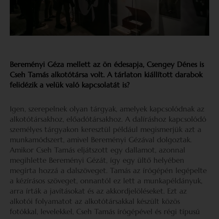
Bereményi Géza mellett az ön édesapja, Csengey Dénes is
Cseh Tamás alkotótársa volt. A tárlaton kiállított darabok
felidézik a velük való kapcsolatát is?
Igen, szerepelnek olyan tárgyak, amelyek kapcsolódnak az
alkotótársakhoz, előadótársakhoz. A dalíráshoz kapcsolódó
személyes tárgyakon keresztül például megismerjük azt a
munkamódszert, amivel Bereményi Gézával dolgoztak.
Amikor Cseh Tamás eljátszott egy dallamot, azonnal
megihlette Bereményi Gézát, így egy ültő helyében
megírta hozzá a dalszöveget. Tamás az írógépén legépelte
a kézírásos szöveget, onnantól ez lett a munkapéldányuk,
arra írták a javításokat és az akkordjelöléseket. Ezt az
alkotói folyamatot az alkotótársakkal készült közös
fotókkal, levelekkel, Cseh Tamás írógépével és régi típusú