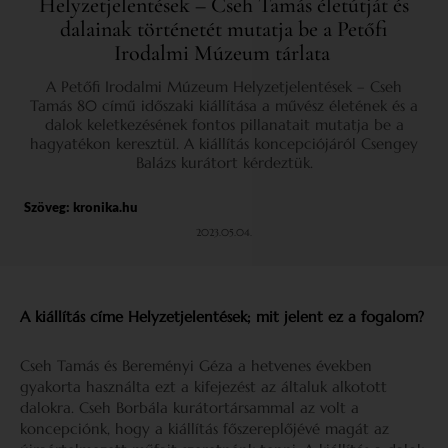
Helyzetjelentések – Cseh Tamás életútját és
dalainak történetét mutatja be a Petőfi
Irodalmi Múzeum tárlata
A Petőfi Irodalmi Múzeum Helyzetjelentések – Cseh
Tamás 80 című időszaki kiállítása a művész életének és a
dalok keletkezésének fontos pillanatait mutatja be a
hagyatékon keresztül. A kiállítás koncepciójáról Csengey
Balázs kurátort kérdeztük.
Szöveg:
kronika.hu
2023.05.04.
A kiállítás címe Helyzetjelentések; mit jelent ez a fogalom?
Cseh Tamás és Bereményi Géza a hetvenes években
gyakorta használta ezt a kifejezést az általuk alkotott
dalokra. Cseh Borbála kurátortársammal az volt a
koncepciónk, hogy a kiállítás főszereplőjévé magát az