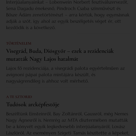
Interjúalanyainkat – Lobenwein Norbert fesztiválszervezőt,
Sena Dagadu énekesnő, Pindroch Csaba színművészt és
Bősze Ádám zenetörténészt – arra kértük, hogy egymásnak
adják a szót, így ahol az egyik beszélgetés véget ér, ott
kezdődik is a következő.
TÖRTÉNELEM
Visegrád, Buda, Diósgyőr – ezek a rezidenciák
mutatták Nagy Lajos hatalmát
Lajos fő rezidenciája, a visegrádi palota egyértelműen az
avignoni pápai palota mintájára készült, és
nagyságrendileg is ahhoz volt mérhető.
A TE SZTORID
Tudósok arcképfestője
Beszéltünk Einsteinről, Bay Zoltánról, Gaussról, még Nemes
Nagy Ágnesről is. Nemrég az MTA dísztermében mutatták
be a könyvét egyik legkedvesebb interjúalanyáról, Lovász
Lászlóról. Az eseményen Szigeti Tamás készítette a képeket,