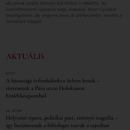
aki annak idején Simonyi Károlyhoz is elkísérte. Az
ismeretterjesztő újságírás nagy alakjával, Staar Gyulával
beszélgettem, aki negyven éven át szerkesztette, vezette a
Természet Világát.
AKTUÁLIS
KULT
A házassági évfordulónkra itthon leszek –
történetek a Páva utcai Holokauszt
Emlékközpontból
116. SZÁM
Helyszíni riport, politikai párt, szörnyű tragédia –
így burjánoznak a fölösleges szavak a sajtóban