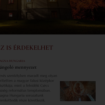
EZ IS ÉRDEKELHET
AGNA HUNGARIA
ángoló mennyezet
evés szentélyben maradt meg olyan
űrítetten a magyar falusi középkor
isztikája, mint a felvidéki Csécs
özség református templomában.
agna Hungaria sorozatunk
izenkettedik része következik.