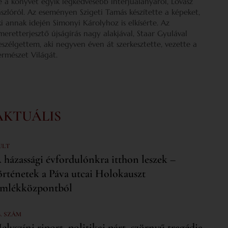
e a könyvét egyik legkedvesebb interjúalanyáról, Lovász
ászlóról. Az eseményen Szigeti Tamás készítette a képeket,
ki annak idején Simonyi Károlyhoz is elkísérte. Az
smeretterjesztő újságírás nagy alakjával, Staar Gyulával
eszélgettem, aki negyven éven át szerkesztette, vezette a
ermészet Világát.
AKTUÁLIS
ULT
 házassági évfordulónkra itthon leszek –
örténetek a Páva utcai Holokauszt
mlékközpontból
6. SZÁM
elyszíni riport, politikai párt, szörnyű tragédia