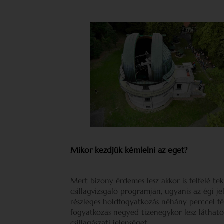
Mikor kezdjük kémlelni az eget?
Mert bizony érdemes lesz akkor is felfelé t
csillagvizsgáló programján, ugyanis az égi je
részleges holdfogyatkozás néhány perccel fé
fogyatkozás negyed tizenegykor lesz látható
csillagászati jelenséget.