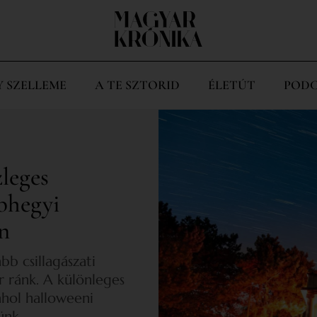
Y SZELLEME
A TE SZTORID
ÉLETÚT
PODC
zleges
bhegyi
n
b csillagászati
 ránk. A különleges
 ahol halloweeni
ünk.