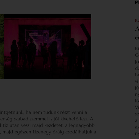
Ma
K
A
é
K
G
J
d
ta
v
j
n
K
V
ekintgetnünk, ha nem tudunk részt venni a
s
lenség szabad szemmel is jól kivehető lesz. A
a
l tíz után veszi majd kezdetét, a legnagyobb
a
, majd egészen tizenegy óráig csodálhatjuk a
n