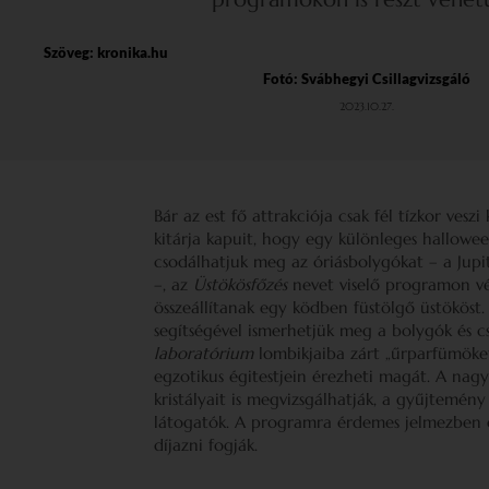
Szöveg:
kronika.hu
Fotó: Svábhegyi Csillagvizsgáló
2023.10.27.
Bár az est fő attrakciója csak fél tízkor vesz
kitárja kapuit, hogy egy különleges hallowee
csodálhatjuk meg az óriásbolygókat – a Jupit
–, az
Üstökösfőzés
nevet viselő programon vég
összeállítanak egy ködben füstölgő üstököst
segítségével ismerhetjük meg a bolygók és c
laboratórium
lombikjaiba zárt „űrparfümöke
egzotikus égitestjein érezheti magát. A na
kristályait is megvizsgálhatják, a gyűjtemén
látogatók. A programra érdemes jelmezben é
díjazni fogják.