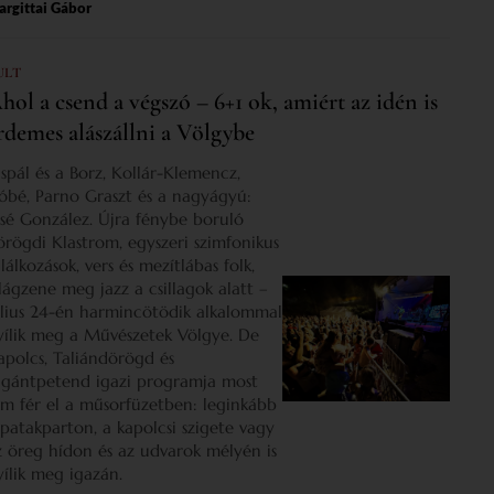
rgittai Gábor
ULT
hol a csend a végszó – 6+1 ok, amiért az idén is
rdemes alászállni a Völgybe
ispál és a Borz, Kollár-Klemencz,
óbé, Parno Graszt és a nagyágyú:
osé González. Újra fénybe boruló
örögdi Klastrom, egyszeri szimfonikus
lálkozások, vers és mezítlábas folk,
ilágzene meg jazz a csillagok alatt –
úlius 24-én harmincötödik alkalommal
yílik meg a Művészetek Völgye. De
apolcs, Taliándörögd és
igántpetend igazi programja most
em fér el a műsorfüzetben: leginkább
 patakparton, a kapolcsi szigete vagy
z öreg hídon és az udvarok mélyén is
yílik meg igazán.