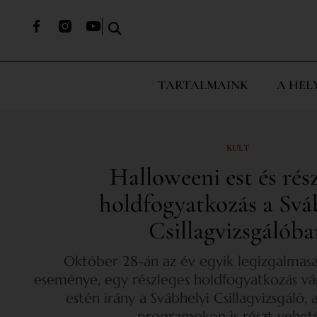
TARTALMAINK
A HEL
KULT
Halloweeni est és rés
holdfogyatkozás a Svá
Csillagvizsgálóba
Október 28-án az év egyik legizgalmasab
eseménye, egy részleges holdfogyatkozás vár
estén irány a Svábhelyi Csillagvizsgáló,
programokon is részt vehet