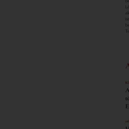
b
L
a
i
b
T
K
A
t
E
11
H