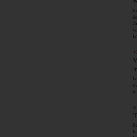
B
I
S
Á
s
k
T
V
m
L
a
i
A
T
B
N