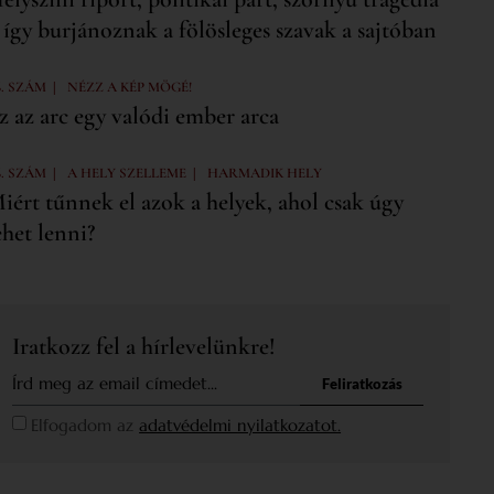
 így burjánoznak a fölösleges szavak a sajtóban
|
6. SZÁM
NÉZZ A KÉP MÖGÉ!
z az arc egy valódi ember arca
|
|
6. SZÁM
A HELY SZELLEME
HARMADIK HELY
iért tűnnek el azok a helyek, ahol csak úgy
ehet lenni?
Iratkozz fel a hírlevelünkre!
Feliratkozás
Elfogadom az
adatvédelmi nyilatkozatot.