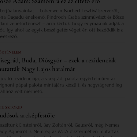
ősze Ádám: Számomra ez az éltető erő
nterjúalanyainkat – Lobenwein Norbert fesztiválszervezőt,
ena Dagadu énekesnő, Pindroch Csaba színművészt és Bősze
dám zenetörténészt – arra kértük, hogy egymásnak adják a
zót, így ahol az egyik beszélgetés véget ér, ott kezdődik is a
övetkező.
ÖRTÉNELEM
isegrád, Buda, Diósgyőr – ezek a rezidenciák
utatták Nagy Lajos hatalmát
ajos fő rezidenciája, a visegrádi palota egyértelműen az
vignoni pápai palota mintájára készült, és nagyságrendileg
s ahhoz volt mérhető.
 TE SZTORID
udósok arcképfestője
eszéltünk Einsteinről, Bay Zoltánról, Gaussról, még Nemes
agy Ágnesről is. Nemrég az MTA dísztermében mutatták