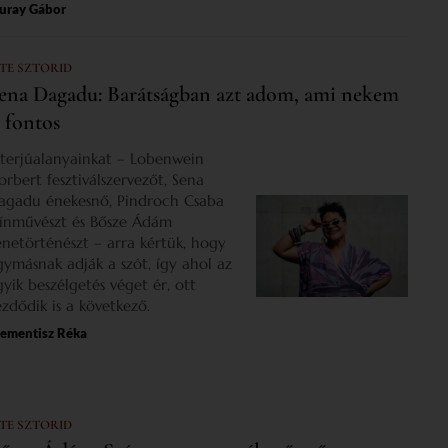
uray Gábor
 TE SZTORID
ena Dagadu: Barátságban azt adom, ami nekem
s fontos
nterjúalanyainkat – Lobenwein
orbert fesztiválszervezőt, Sena
agadu énekesnő, Pindroch Csaba
zínművészt és Bősze Ádám
enetörténészt – arra kértük, hogy
gymásnak adják a szót, így ahol az
gyik beszélgetés véget ér, ott
ezdődik is a következő.
lementisz Réka
 TE SZTORID