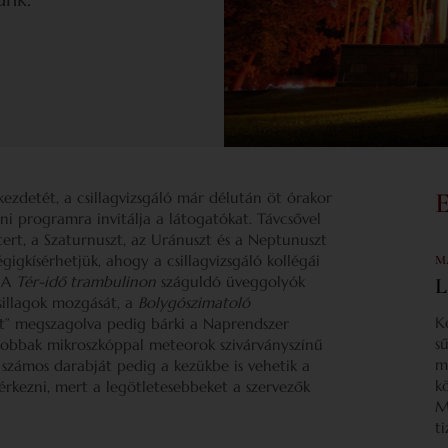
i kezdetét, a csillagvizsgáló már délután öt órakor
ni programra invitálja a látogatókat. Távcsővel
ert, a Szaturnuszt, az Uránuszt és a Neptunuszt
igkísérhetjük, ahogy a csillagvizsgáló kollégái
M
. A
Tér-idő trambulinon
száguldó üveggolyók
L
sillagok mozgását, a
Bolygószimatoló
K
t” megszagolva pedig bárki a Naprendszer
s
gyobbak mikroszkóppal meteorok szivárványszínű
m
y számos darabját pedig a kezükbe is vehetik a
k
rkezni, mert a legötletesebbeket a szervezők
M
t