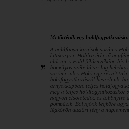
Mi történik egy holdfogyatkozásko
A holdfogyatkozások során a Hol
kitakarja a Holdra érkező napfény
először a Föld félárnyékába lép b
homályos széle látszólag belehar
során csak a Hold egy részét taka
holdfogyatkozásról beszélünk, ha 
árnyékkúpban, teljes holdfogyat
még a teljes holdfogyatkozáskor s
nagyon elsötétedik, és többnyire
pompázik. Bolygónk légköre ugyan
légkörön átszűrt fény a naplement