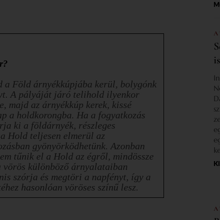
M
A
S
i
r?
I
d a Föld árnyékkúpjába kerül, bolygónk
N
t. A pályáját járó telihold ilyenkor
D
e, majd az árnyékkúp kerek, kissé
s
ap a holdkorongba. Ha a fogyatkozás
z
rja ki a földárnyék, részleges
e
a Hold teljesen elmerül az
e
kozásban gyönyörködhetünk. Azonban
k
em tűnik el a Hold az égről, mindössze
K
 a vörös különböző árnyalataiban
is szórja és megtöri a napfényt, így a
éhez hasonlóan vöröses színű lesz.
A