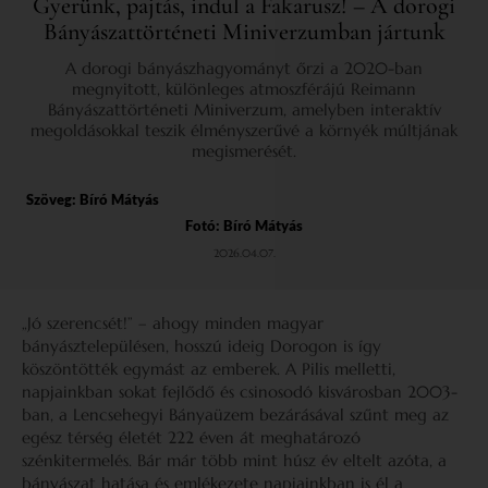
Gyerünk, pajtás, indul a Fakarusz! – A dorogi
Bányászattörténeti Miniverzumban jártunk
A dorogi bányászhagyományt őrzi a 2020-ban
megnyitott, különleges atmoszférájú Reimann
Bányászattörténeti Miniverzum, amelyben interaktív
megoldásokkal teszik élményszerűvé a környék múltjának
megismerését.
Szöveg:
Bíró Mátyás
Fotó: Bíró Mátyás
2026.04.07.
„Jó szerencsét!” – ahogy minden magyar
bányásztelepülésen, hosszú ideig Dorogon is így
köszöntötték egymást az emberek. A Pilis melletti,
napjainkban sokat fejlődő és csinosodó kisvárosban 2003-
ban, a Lencsehegyi Bányaüzem bezárásával szűnt meg az
egész térség életét 222 éven át meghatározó
szénkitermelés. Bár már több mint húsz év eltelt azóta, a
bányászat hatása és emlékezete napjainkban is él a