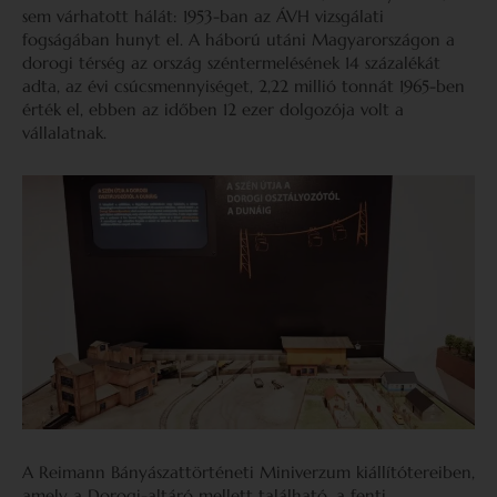
sem várhatott hálát: 1953-ban az ÁVH vizsgálati
fogságában hunyt el. A háború utáni Magyarországon a
dorogi térség az ország széntermelésének 14 százalékát
adta, az évi csúcsmennyiséget, 2,22 millió tonnát 1965-ben
érték el, ebben az időben 12 ezer dolgozója volt a
vállalatnak.
A Reimann Bányászattörténeti Miniverzum kiállítótereiben,
amely a Dorogi-altáró mellett található, a fenti