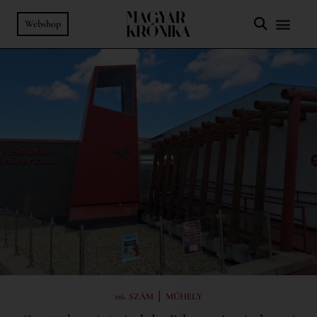
Webshop
|
116. SZÁM
MŰHELY