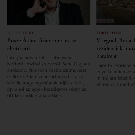
A TE SZTORID
TÖRTÉNELEM
Bősze Ádám: Számomra ez az
Visegrád, Buda, 
éltető erő
rezidenciák mut
hatalmát
Interjúalanyainkat – Lobenwein
Norbert fesztiválszervezőt, Sena Dagadu
Lajos fő rezidenciá
énekesnő, Pindroch Csaba színművészt
egyértelműen az a
és Bősze Ádám zenetörténészt – arra
mintájára készült,
kértük, hogy egymásnak adják a szót,
ahhoz volt mérhet
így ahol az egyik beszélgetés véget ér,
ott kezdődik is a következő.