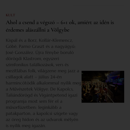
KULT
Ahol a csend a végszó – 6+1 ok, amiért az idén is
érdemes alászállni a Völgybe
Kispál és a Borz, Kollár-Klemencz,
Góbé, Parno Graszt és a nagyágyú:
José González. Újra fénybe boruló
dörögdi Klastrom, egyszeri
szimfonikus találkozások, vers és
mezítlábas folk, világzene meg jazz a
csillagok alatt – július 24-én
harmincötödik alkalommal nyílik meg
a Művészetek Völgye. De Kapolcs,
Taliándörögd és Vigántpetend igazi
programja most sem fér el a
műsorfüzetben: leginkább a
patakparton, a kapolcsi szigete vagy
az öreg hídon és az udvarok mélyén
is nyílik meg igazán.