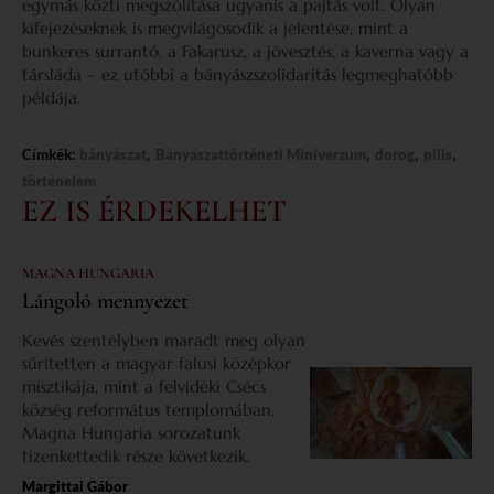
egymás közti megszólítása ugyanis a pajtás volt. Olyan
kifejezéseknek is megvilágosodik a jelentése, mint a
bunkeres surrantó, a Fakarusz, a jövesztés, a kaverna vagy a
társláda – ez utóbbi a bányászszolidaritás legmeghatóbb
példája.
,
,
,
,
Címkék:
bányászat
Bányászattörténeti Miniverzum
dorog
pilis
történelem
EZ IS ÉRDEKELHET
MAGNA HUNGARIA
Lángoló mennyezet
Kevés szentélyben maradt meg olyan
sűrítetten a magyar falusi középkor
misztikája, mint a felvidéki Csécs
község református templomában.
Magna Hungaria sorozatunk
tizenkettedik része következik.
Margittai Gábor