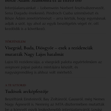
Bősze Ádám: Számomra ez az éltető erő
Interjúalanyainkat – Lobenwein Norbert fesztiválszervezőt,
Sena Dagadu énekesnő, Pindroch Csaba színművészt és
Bősze Ádám zenetörténészt – arra kértük, hogy egymásnak
adják a szót, így ahol az egyik beszélgetés véget ér, ott
kezdődik is a következő.
TÖRTÉNELEM
Visegrád, Buda, Diósgyőr – ezek a rezidenciák
mutatták Nagy Lajos hatalmát
Lajos fő rezidenciája, a visegrádi palota egyértelműen az
avignoni pápai palota mintájára készült, és
nagyságrendileg is ahhoz volt mérhető.
A TE SZTORID
Tudósok arcképfestője
Beszéltünk Einsteinről, Bay Zoltánról, Gaussról, még Nemes
Nagy Ágnesről is. Nemrég az MTA dísztermében mutatták
be a könyvét egyik legkedvesebb interjúalanyáról, Lovász