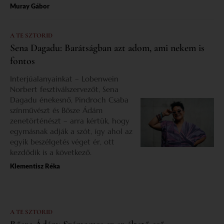
Muray Gábor
A TE SZTORID
Sena Dagadu: Barátságban azt adom, ami nekem is
fontos
Interjúalanyainkat – Lobenwein
Norbert fesztiválszervezőt, Sena
Dagadu énekesnő, Pindroch Csaba
színművészt és Bősze Ádám
zenetörténészt – arra kértük, hogy
egymásnak adják a szót, így ahol az
egyik beszélgetés véget ér, ott
kezdődik is a következő.
Klementisz Réka
A TE SZTORID