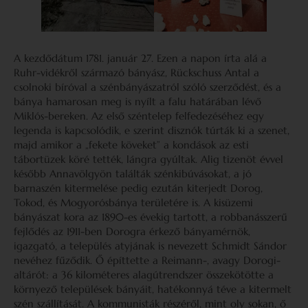
A kezdődátum 1781. január 27. Ezen a napon írta alá a
Ruhr-vidékről származó bányász, Rückschuss Antal a
csolnoki bíróval a szénbányászatról szóló szerződést, és a
bánya hamarosan meg is nyílt a falu határában lévő
Miklós-bereken. Az első széntelep felfedezéséhez egy
legenda is kapcsolódik, e szerint disznók túrták ki a szenet,
majd amikor a „fekete köveket” a kondások az esti
tábortüzek köré tették, lángra gyúltak. Alig tizenöt évvel
később Annavölgyön találták szénkibúvásokat, a jó
barnaszén kitermelése pedig ezután kiterjedt Dorog,
Tokod, és Mogyorósbánya területére is. A kisüzemi
bányászat kora az 1890-es évekig tartott, a robbanásszerű
fejlődés az 1911-ben Dorogra érkező bányamérnök,
igazgató, a település atyjának is nevezett Schmidt Sándor
nevéhez fűződik. Ő építtette a Reimann-, avagy Dorogi-
altárót: a 36 kilométeres alagútrendszer összekötötte a
környező települések bányáit, hatékonnyá téve a kitermelt
szén szállítását. A kommunisták részéről, mint oly sokan, ő