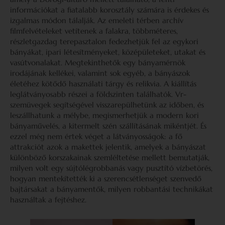
információkat a fiatalabb korosztály számára is érdekes és
izgalmas módon tálalják. Az emeleti térben archív
filmfelvételeket vetítenek a falakra, többméteres,
részletgazdag terepasztalon fedezhetjük fel az egykori
bányákat, ipari létesítményeket, középületeket, utakat és
vasútvonalakat. Megtekinthetők egy bányamérnök
irodájának kellékei, valamint sok egyéb, a bányászok
életéhez kötődő használati tárgy és relikvia. A kiállítás
leglátványosabb részei a földszinten találhatók. Vr-
szemüvegek segítségével visszarepülhetünk az időben, és
leszállhatunk a mélybe, megismerhetjük a modern kori
bányaművelés, a kitermelt szén szállításának mikéntjét. És
ezzel még nem értek véget a látványosságok: a fő
attrakciót azok a makettek jelentik, amelyek a bányászat
különböző korszakainak szemléltetése mellett bemutatják,
milyen volt egy sújtólégrobbanás vagy pusztító vízbetörés,
hogyan mentekítették ki a szerencsétlenséget szenvedő
bajtársakat a bányamentők, milyen robbantási technikákat
használtak a fejtéshez.