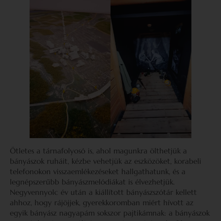
Ötletes a tárnafolyosó is, ahol magunkra ölthetjük a
bányászok ruháit, kézbe vehetjük az eszközöket, korabeli
telefonokon visszaemlékezéseket hallgathatunk, és a
legnépszerűbb bányászmelódiákat is élvezhetjük.
Negyvennyolc év után a kiállított bányászszótár kellett
ahhoz, hogy rájöjjek, gyerekkoromban miért hívott az
egyik bányász nagyapám sokszor pajtikámnak: a bányászok