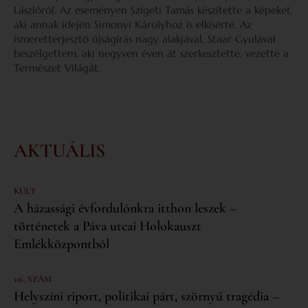
Lászlóról. Az eseményen Szigeti Tamás készítette a képeket,
aki annak idején Simonyi Károlyhoz is elkísérte. Az
ismeretterjesztő újságírás nagy alakjával, Staar Gyulával
beszélgettem, aki negyven éven át szerkesztette, vezette a
Természet Világát.
AKTUÁLIS
KULT
A házassági évfordulónkra itthon leszek –
történetek a Páva utcai Holokauszt
Emlékközpontból
116. SZÁM
Helyszíni riport, politikai párt, szörnyű tragédia –