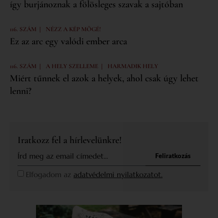
így burjánoznak a fölösleges szavak a sajtóban
|
116. SZÁM
NÉZZ A KÉP MÖGÉ!
Ez az arc egy valódi ember arca
|
|
116. SZÁM
A HELY SZELLEME
HARMADIK HELY
Miért tűnnek el azok a helyek, ahol csak úgy lehet
lenni?
Iratkozz fel a hírlevelünkre!
Feliratkozás
Elfogadom az
adatvédelmi nyilatkozatot.