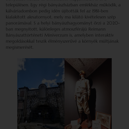
településen. Egy régi bányászházban emlékház működik, a
kálváriadombon pedig idén újították fel az 1981-ben
kialakított aknatornyot, mely ma kilátó kivételesen szép
panorámával. S a helyi bányászhagyományt őrzi a 2020-
ban megnyitott, különleges atmoszférájú Reimann
Bányászattörténeti Miniverzum is, amelyben interaktív
megoldásokkal teszik élményszerűvé a környék múltjának
megismerését.