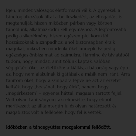
Igen, mindez valóságos életformává válik. A gyerekek a
táncfoglalkozások által a beilleszkedést, az elfogadást is
megtanulják, hiszen miközben párban vagy körben
táncolunk, alkalmazkodni kell egymáshoz. A legfontosabb
pedig a sikerélmény, hiszen egészen pici koruktól
hozzászoknak a színpadhoz, ahol biztonságban érzik
magukat, miközben mindenki őket ünnepli. Ez pedig
egészséges önbizalmat ad számukra. Harminc év távlatából
tudom, hogy mindaz, amit tőlünk kaptak, valóban
végigkíséri őket az életükön: a kiállás, a bátorság vagy épp
az, hogy nem alakulnak ki gátlásaik a másik nem iránt. Arra
tanítom őket, hogy a színpadra lépve ne azt az érzetet
keltsék, hogy „bocsánat, hogy élek”, hanem, hogy
„megérkeztem” – egyenes háttal, magasan tartott fejjel.
Volt olyan tanítványom, aki elmesélte, hogy ebből
merítkezett az állásinterjún is, és olyan határozott és
magabiztos volt a fellépése, hogy fel is vették.
Időközben a táncegyüttes mozgalommá fejlődött.