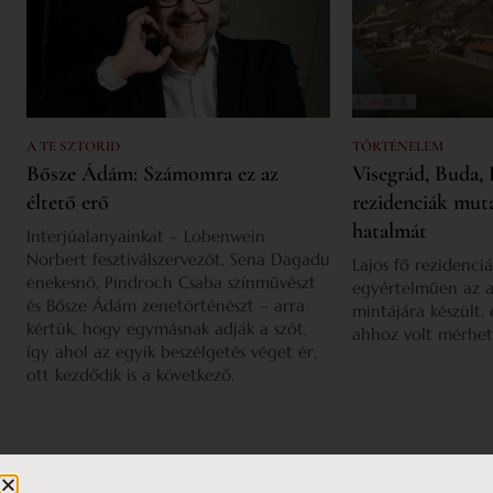
A TE SZTORID
TÖRTÉNELEM
Bősze Ádám: Számomra ez az
Visegrád, Buda, 
éltető erő
rezidenciák mut
hatalmát
Interjúalanyainkat – Lobenwein
Norbert fesztiválszervezőt, Sena Dagadu
Lajos fő rezidenciá
énekesnő, Pindroch Csaba színművészt
egyértelműen az a
és Bősze Ádám zenetörténészt – arra
mintájára készült,
kértük, hogy egymásnak adják a szót,
ahhoz volt mérhet
így ahol az egyik beszélgetés véget ér,
ott kezdődik is a következő.