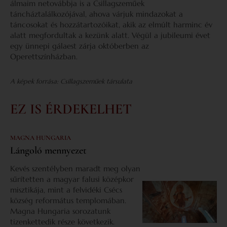
álmaim netovábbja is a Csillagszeműek
táncháztalálkozójával, ahova várjuk mindazokat a
táncosokat és hozzátartozóikat, akik az elmúlt harminc év
alatt megfordultak a kezünk alatt. Végül a jubileumi évet
egy ünnepi gálaest zárja októberben az
Operettszínházban.
A képek forrása: Csillagszeműek társulata
EZ IS ÉRDEKELHET
MAGNA HUNGARIA
Lángoló mennyezet
Kevés szentélyben maradt meg olyan
sűrítetten a magyar falusi középkor
misztikája, mint a felvidéki Csécs
község református templomában.
Magna Hungaria sorozatunk
tizenkettedik része következik.