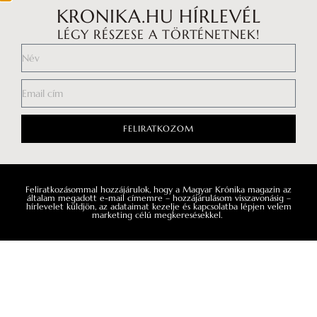
KRONIKA.HU HÍRLEVÉL
LÉGY RÉSZESE A TÖRTÉNETNEK!
FELIRATKOZOM
Feliratkozásommal hozzájárulok, hogy a Magyar Krónika magazin az
Impresszum
általam megadott e-mail címemre – hozzájárulásom visszavonásig –
hírlevelet küldjön, az adataimat kezelje és kapcsolatba lépjen velem
marketing célú megkeresésekkel.
Médiaajánlat
Általános Szerződési Feltételek
Adatkezelési tájékoztató
Hozzászólási szabályzat