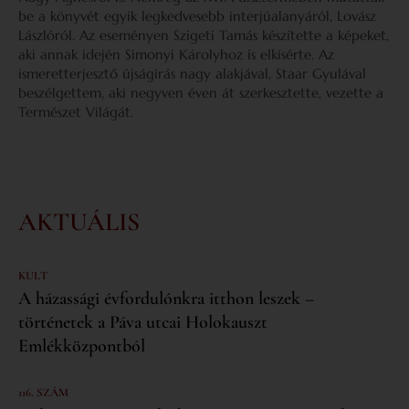
be a könyvét egyik legkedvesebb interjúalanyáról, Lovász
Lászlóról. Az eseményen Szigeti Tamás készítette a képeket,
aki annak idején Simonyi Károlyhoz is elkísérte. Az
ismeretterjesztő újságírás nagy alakjával, Staar Gyulával
beszélgettem, aki negyven éven át szerkesztette, vezette a
Természet Világát.
AKTUÁLIS
KULT
A házassági évfordulónkra itthon leszek –
történetek a Páva utcai Holokauszt
Emlékközpontból
116. SZÁM