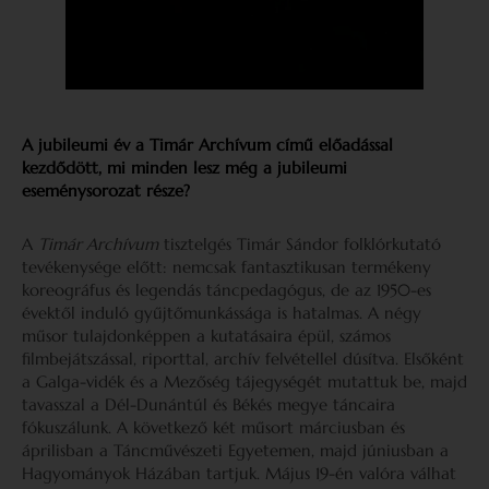
A jubileumi év a Timár Archívum című előadással
kezdődött, mi minden lesz még a jubileumi
eseménysorozat része?
A
Timár Archívum
tisztelgés Timár Sándor folklórkutató
tevékenysége előtt: nemcsak fantasztikusan termékeny
koreográfus és legendás táncpedagógus, de az 1950-es
évektől induló gyűjtőmunkássága is hatalmas. A négy
műsor tulajdonképpen a kutatásaira épül, számos
filmbejátszással, riporttal, archív felvétellel dúsítva. Elsőként
a Galga-vidék és a Mezőség tájegységét mutattuk be, majd
tavasszal a Dél-Dunántúl és Békés megye táncaira
fókuszálunk. A következő két műsort márciusban és
áprilisban a Táncművészeti Egyetemen, majd júniusban a
Hagyományok Házában tartjuk. Május 19-én valóra válhat