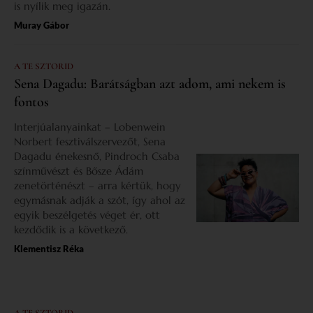
is nyílik meg igazán.
Muray Gábor
A TE SZTORID
Sena Dagadu: Barátságban azt adom, ami nekem is
fontos
Interjúalanyainkat – Lobenwein
Norbert fesztiválszervezőt, Sena
Dagadu énekesnő, Pindroch Csaba
színművészt és Bősze Ádám
zenetörténészt – arra kértük, hogy
egymásnak adják a szót, így ahol az
egyik beszélgetés véget ér, ott
kezdődik is a következő.
Klementisz Réka
A TE SZTORID