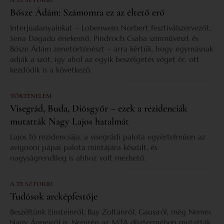
Bősze Ádám: Számomra ez az éltető erő
Interjúalanyainkat – Lobenwein Norbert fesztiválszervezőt,
Sena Dagadu énekesnő, Pindroch Csaba színművészt és
Bősze Ádám zenetörténészt – arra kértük, hogy egymásnak
adják a szót, így ahol az egyik beszélgetés véget ér, ott
kezdődik is a következő.
TÖRTÉNELEM
Visegrád, Buda, Diósgyőr – ezek a rezidenciák
mutatták Nagy Lajos hatalmát
Lajos fő rezidenciája, a visegrádi palota egyértelműen az
avignoni pápai palota mintájára készült, és
nagyságrendileg is ahhoz volt mérhető.
A TE SZTORID
Tudósok arcképfestője
Beszéltünk Einsteinről, Bay Zoltánról, Gaussról, még Nemes
Nagy Ágnesről is. Nemrég az MTA dísztermében mutatták