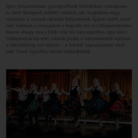
Igen, folyamatosan gyarapodtunk létszámban országosan
is, mert Budapest mellett vidéken, sőt Angliában négy
városban is vannak oktatási helyszíneink. Éppen ezért, most
már valóban a mozgalom a legjobb szó a Csillagszeműekre,
hiszen ahogy nincs több száz fős táncegyüttes, úgy nincs
többgenerációs sem, nálunk pedig a háromévestől egészen
a felnőttkorig van képzés – a felnőtt tagozatunkat most
már Timár Együttes néven működtetjük.