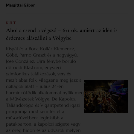
Margittai Gábor
KULT
Ahol a csend a végszó – 6+1 ok, amiért az idén is
érdemes alászállni a Völgybe
Kispál és a Borz, Kollár-Klemencz,
Góbé, Parno Graszt és a nagyágyú:
José González. Újra fénybe boruló
dörögdi Klastrom, egyszeri
szimfonikus találkozások, vers és
mezítlábas folk, világzene meg jazz a
csillagok alatt – július 24-én
harmincötödik alkalommal nyílik meg
a Művészetek Völgye. De Kapolcs,
Taliándörögd és Vigántpetend igazi
programja most sem fér el a
műsorfüzetben: leginkább a
patakparton, a kapolcsi szigete vagy
az öreg hídon és az udvarok mélyén