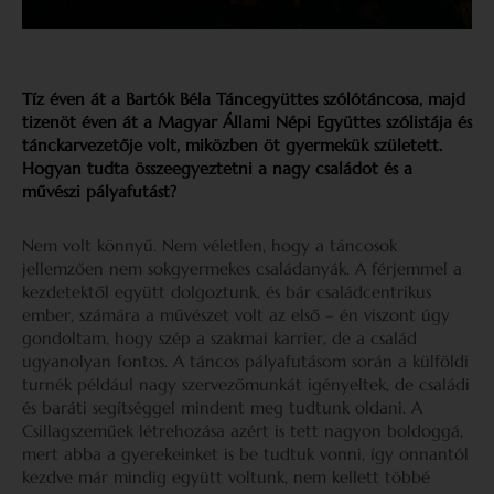
Tíz éven át a Bartók Béla Táncegyüttes szólótáncosa, majd
tizenöt éven át a Magyar Állami Népi Együttes szólistája és
tánckarvezetője volt, miközben öt gyermekük született.
Hogyan tudta összeegyeztetni a nagy családot és a
művészi pályafutást?
Nem volt könnyű. Nem véletlen, hogy a táncosok
jellemzően nem sokgyermekes családanyák. A férjemmel a
kezdetektől együtt dolgoztunk, és bár családcentrikus
ember, számára a művészet volt az első – én viszont úgy
gondoltam, hogy szép a szakmai karrier, de a család
ugyanolyan fontos. A táncos pályafutásom során a külföldi
turnék például nagy szervezőmunkát igényeltek, de családi
és baráti segítséggel mindent meg tudtunk oldani. A
Csillagszeműek létrehozása azért is tett nagyon boldoggá,
mert abba a gyerekeinket is be tudtuk vonni, így onnantól
kezdve már mindig együtt voltunk, nem kellett többé