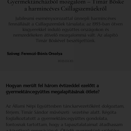
Gyermektáncházból mozgalom – Timár Böske
a harmincéves Csillagszeműekről
Jubileumi eseménysorozattal ünnepli harmincéves
fennállását a Csillagszeműek társulata; az 1993-ban ötven
kisgyerekkel induló együttes országokon és
nemzedékeken átívelő mozgalommá vált. Az alapító
Timár Böskével beszélgettünk.
Szöveg:
Ferenczi-Bónis Orsolya
2023.02.20.
Hogyan merült fel három évtizeddel ezelőtt a
gyermektáncegyüttes megalapításának ötlete?
Az Állami Népi Együttesben tánckarvezetőként dolgoztam,
férjem, Timár Sándor művészeti vezetése alatt. Régóta
foglalkoztatott a gyermektáncegyüttes gondolata,
fontosnak tartottam, hogy a tapasztalataimat átadhassam
a következő generációnak. Ötödik gyermekünk születése