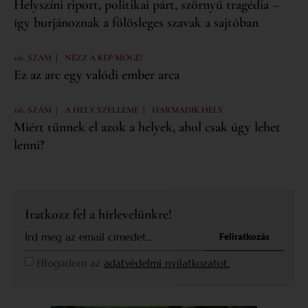
Helyszíni riport, politikai párt, szörnyű tragédia –
így burjánoznak a fölösleges szavak a sajtóban
|
116. SZÁM
NÉZZ A KÉP MÖGÉ!
Ez az arc egy valódi ember arca
|
|
116. SZÁM
A HELY SZELLEME
HARMADIK HELY
Miért tűnnek el azok a helyek, ahol csak úgy lehet
lenni?
Iratkozz fel a hírlevelünkre!
Feliratkozás
Elfogadom az
adatvédelmi nyilatkozatot.