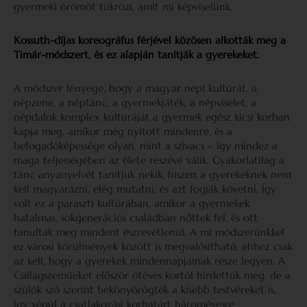
gyermeki örömöt tükrözi, amit mi képviselünk.
Kossuth-díjas koreográfus férjével közösen alkották meg a
Timár-módszert, és ez alapján tanítják a gyerekeket.
A módszer lényege, hogy a magyar népi kultúrát, a
népzene, a néptánc, a gyermekjáték, a népviselet, a
népdalok komplex kultúráját a gyermek egész kicsi korban
kapja meg, amikor még nyitott mindenre, és a
befogadóképessége olyan, mint a szivacs – így mindez a
maga teljességében az élete részévé válik. Gyakorlatilag a
tánc anyanyelvét tanítjuk nekik, hiszen a gyerekeknek nem
kell magyarázni, elég mutatni, és azt fogják követni. Így
volt ez a paraszti kultúrában, amikor a gyermekek
hatalmas, sokgenerációs családban nőttek fel, és ott
tanultak meg mindent észrevétlenül. A mi módszerünkkel
ez városi körülmények között is megvalósítható, ehhez csak
az kell, hogy a gyerekek mindennapjainak része legyen. A
Csillagszeműeket először ötéves kortól hirdettük meg, de a
szülők szó szerint bekönyörögték a kisebb testvéreket is,
így végül a csatlakozási korhatárt háromévesre