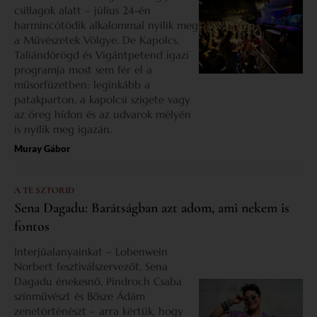
csillagok alatt – július 24-én
harmincötödik alkalommal nyílik meg
a Művészetek Völgye. De Kapolcs,
Taliándörögd és Vigántpetend igazi
programja most sem fér el a
műsorfüzetben: leginkább a
patakparton, a kapolcsi szigete vagy
az öreg hídon és az udvarok mélyén
is nyílik meg igazán.
Muray Gábor
A TE SZTORID
Sena Dagadu: Barátságban azt adom, ami nekem is
fontos
Interjúalanyainkat – Lobenwein
Norbert fesztiválszervezőt, Sena
Dagadu énekesnő, Pindroch Csaba
színművészt és Bősze Ádám
zenetörténészt – arra kértük, hogy