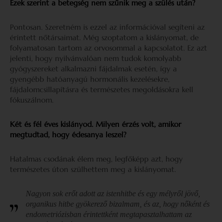
Ezek szerint a betegség nem szűnik meg a szülés után?
Pontosan. Szeretném is ezzel az információval segíteni az
érintett nőtársaimat. Még szoptatom a kislányomat, de
folyamatosan tartom az orvosommal a kapcsolatot. Ez azt
jelenti, hogy nyilvánvalóan nem tudok komolyabb
gyógyszereket alkalmazni fájdalmak esetén, így a
gyengébb hatóanyagú hormonális kezelésekre,
fájdalomcsillapításra és természetes megoldásokra kell
fókuszálnom.
Két és fél éves kislányod. Milyen érzés volt, amikor
megtudtad, hogy édesanya leszel?
Hatalmas csodának élem meg, legfőképp azt, hogy
természetes úton szülhettem meg a kislányomat.
Nagyon sok erőt adott az istenhitbe és egy mélyről jövő,
organikus hitbe gyökerező bizalmam, és az, hogy nőként és
endometriózisban érintettként megtapasztalhattam az