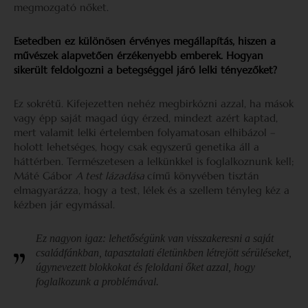
megmozgató nőket.
Esetedben ez különösen érvényes megállapítás, hiszen a
művészek alapvetően érzékenyebb emberek. Hogyan
sikerült feldolgozni a betegséggel járó lelki tényezőket?
Ez sokrétű. Kifejezetten nehéz megbirkózni azzal, ha mások
vagy épp saját magad úgy érzed, mindezt azért kaptad,
mert valamit lelki értelemben folyamatosan elhibázol –
holott lehetséges, hogy csak egyszerű genetika áll a
háttérben. Természetesen a lelkünkkel is foglalkoznunk kell;
Máté Gábor
A test lázadása
című könyvében tisztán
elmagyarázza, hogy a test, lélek és a szellem tényleg kéz a
kézben jár egymással.
Ez nagyon igaz: lehetőségünk van visszakeresni a saját
családfánkban, tapasztalati életünkben létrejött sérüléseket,
úgynevezett blokkokat és feloldani őket azzal, hogy
foglalkozunk a problémával.