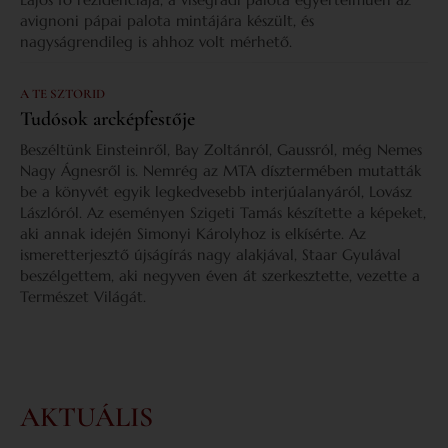
avignoni pápai palota mintájára készült, és
nagyságrendileg is ahhoz volt mérhető.
A TE SZTORID
Tudósok arcképfestője
Beszéltünk Einsteinről, Bay Zoltánról, Gaussról, még Nemes
Nagy Ágnesről is. Nemrég az MTA dísztermében mutatták
be a könyvét egyik legkedvesebb interjúalanyáról, Lovász
Lászlóról. Az eseményen Szigeti Tamás készítette a képeket,
aki annak idején Simonyi Károlyhoz is elkísérte. Az
ismeretterjesztő újságírás nagy alakjával, Staar Gyulával
beszélgettem, aki negyven éven át szerkesztette, vezette a
Természet Világát.
AKTUÁLIS