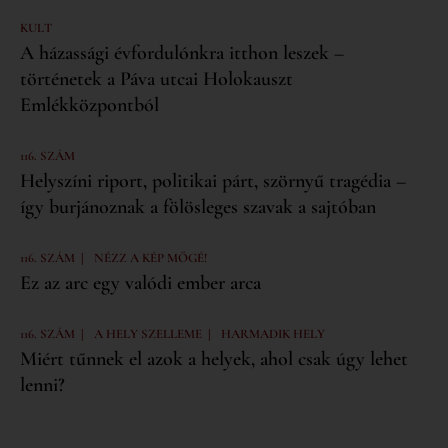
KULT
A házassági évfordulónkra itthon leszek –
történetek a Páva utcai Holokauszt
Emlékközpontból
116. SZÁM
Helyszíni riport, politikai párt, szörnyű tragédia –
így burjánoznak a fölösleges szavak a sajtóban
|
116. SZÁM
NÉZZ A KÉP MÖGÉ!
Ez az arc egy valódi ember arca
|
|
116. SZÁM
A HELY SZELLEME
HARMADIK HELY
Miért tűnnek el azok a helyek, ahol csak úgy lehet
lenni?