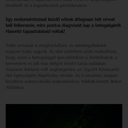
lendített át a legnehezebb periódusokon.
Egy endometriózissal küzdő nőnek átlagosan hét orvost
kell felkeresnie, mire pontos diagnózist kap a betegségéről.
Hasonló tapasztalataid voltak?
Több orvosnál is megfordultam, és mindegyiküknek
nagyon hálás vagyok. Az első műtétem után realizáltam,
hogy ezzel a betegséggel specialistához is fordulhatok: a
keresésben és sok más dolgot érintő tanácsadásban
Salamon Adrienn volt segítségemre, az „Együtt Könnyebb”
Női Egészségért Alapítvány elnöke. Az ő javaslata alapján
kerültem számos kiváló szakemberhez, többek között Bokor
Attilához.