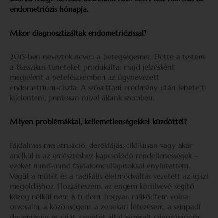
endometriózis hónapja.
Mikor diagnosztizáltak endometriózissal?
2015-ben nevezték nevén a betegségemet. Előtte a testem
a klasszikus tüneteket produkálta, majd jelzésként
megjelent a petefészkemben az úgynevezett
endometrium-ciszta. A szövettani eredmény után lehetett
kijelenteni, pontosan mivel állunk szemben.
Milyen problémákkal, kellemetlenségekkel küzdöttél?
Fájdalmas menstruáció, derékfájás, ciklikusan vagy akár
anélkül is az emésztéshez kapcsolódó rendellenességek –
ezeket mind-mind fájdalomcsillapítókkal enyhítettem.
Végül a műtét és a radikális életmódváltás vezetett az igazi
megoldáshoz. Hozzáteszem, az engem körülvevő segítő
közeg nélkül nem is tudom, hogyan működtem volna:
orvosaim, a közönségem, a zenekari létezésem, a színpadi
dinamizmus és saját, szeretet által vezérelt szigorúságom