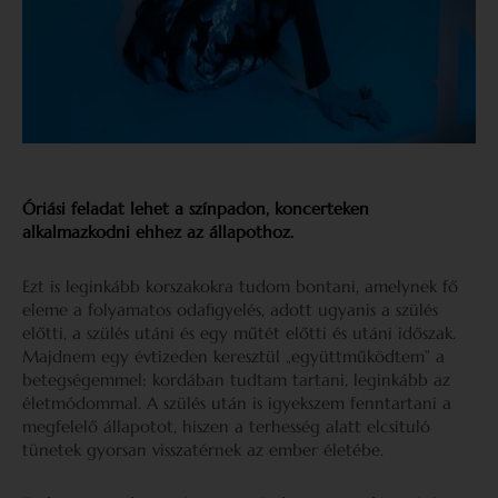
Óriási feladat lehet a színpadon, koncerteken
alkalmazkodni ehhez az állapothoz.
Ezt is leginkább korszakokra tudom bontani, amelynek fő
eleme a folyamatos odafigyelés, adott ugyanis a szülés
előtti, a szülés utáni és egy műtét előtti és utáni időszak.
Majdnem egy évtizeden keresztül „együttműködtem” a
betegségemmel: kordában tudtam tartani, leginkább az
életmódommal. A szülés után is igyekszem fenntartani a
megfelelő állapotot, hiszen a terhesség alatt elcsituló
tünetek gyorsan visszatérnek az ember életébe.