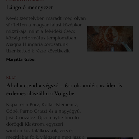
Lángoló mennyezet
Kevés szentélyben maradt meg olyan
sűrítetten a magyar falusi középkor
misztikája, mint a felvidéki Csécs
község református templomában.
Magna Hungaria sorozatunk
tizenkettedik része következik.
Margittai Gábor
KULT
Ahol a csend a végszó – 6+1 ok, amiért az idén is
érdemes alászállni a Völgybe
Kispál és a Borz, Kollár-Klemencz,
Góbé, Parno Graszt és a nagyágyú:
José González. Újra fénybe boruló
dörögdi Klastrom, egyszeri
szimfonikus találkozások, vers és
mezítlábas folk, világzene meg jazz a