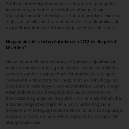
A folyamat részeként azonban fontos, hogy gyöngédek
legyünk magunkkal és másokkal szemben is. A saját
tapasztalatomból kifolyólag azt tudom mondani, minden
segít, ami az ellazulást, a megnyugvást és a dinamikus, de
nyugodt körülményeket támogatja az ember életében.
Hogyan alakult a betegségtudatod a 2015-ös diagnózist
követően?
Ha az embernek mindennapos, folyamatos fájdalma van,
nehéz elvonatkoztatni a problémától, viszont már kisebb
szünetek esetén is könnyebben fenntartható az állapot.
Többször is említettem már, hogy nem akarom, hogy az
identitásom része legyen az endometriózis. Látom, ahogy
sokan belebújnak a betegségburokba, és onnantól ez
határozza meg a személyiségüket – én nem szeretném, ha
a személyiségemben bármiféle lenyomatot hagyna a
helyzetem. A betegségtudatom olyan, mint a fa évgyűrűje:
hozzám tartozik, de nem kell az egész teret, az egész fát
átengednem neki.