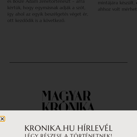
és Bősze Ádám zenetörténészt – arra
mintájára készült,
kértük, hogy egymásnak adják a szót,
ahhoz volt mérhet
így ahol az egyik beszélgetés véget ér,
ott kezdődik is a következő.
KRONIKA.HU HÍRLEVÉL
LÉGY RÉSZESE A TÖRTÉNETNEK!