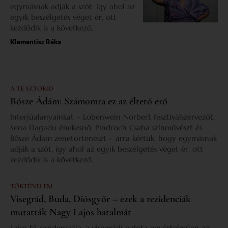
egymásnak adják a szót, így ahol az
egyik beszélgetés véget ér, ott
kezdődik is a következő.
Klementisz Réka
A TE SZTORID
Bősze Ádám: Számomra ez az éltető erő
Interjúalanyainkat – Lobenwein Norbert fesztiválszervezőt,
Sena Dagadu énekesnő, Pindroch Csaba színművészt és
Bősze Ádám zenetörténészt – arra kértük, hogy egymásnak
adják a szót, így ahol az egyik beszélgetés véget ér, ott
kezdődik is a következő.
TÖRTÉNELEM
Visegrád, Buda, Diósgyőr – ezek a rezidenciák
mutatták Nagy Lajos hatalmát
Lajos fő rezidenciája, a visegrádi palota egyértelműen az