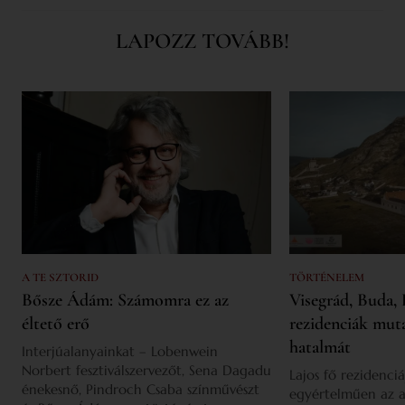
LAPOZZ TOVÁBB!
A TE SZTORID
TÖRTÉNELEM
Bősze Ádám: Számomra ez az
Visegrád, Buda, 
éltető erő
rezidenciák mut
hatalmát
Interjúalanyainkat – Lobenwein
Norbert fesztiválszervezőt, Sena Dagadu
Lajos fő rezidenciá
énekesnő, Pindroch Csaba színművészt
egyértelműen az a