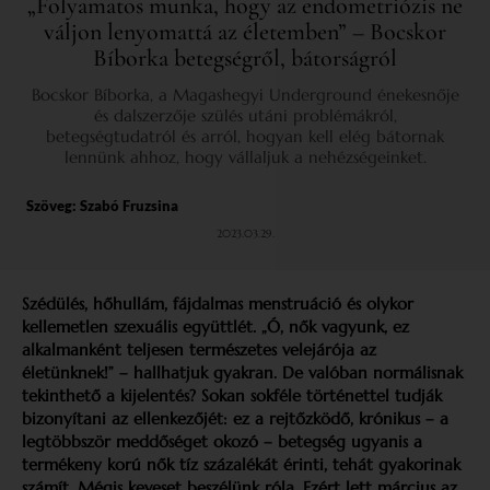
„Folyamatos munka, hogy az endometriózis ne
váljon lenyomattá az életemben” – Bocskor
Bíborka betegségről, bátorságról
Bocskor Bíborka, a Magashegyi Underground énekesnője
és dalszerzője szülés utáni problémákról,
betegségtudatról és arról, hogyan kell elég bátornak
lennünk ahhoz, hogy vállaljuk a nehézségeinket.
Szöveg:
Szabó Fruzsina
2023.03.29.
Szédülés, hőhullám, fájdalmas menstruáció és olykor
kellemetlen szexuális együttlét. „Ó, nők vagyunk, ez
alkalmanként teljesen természetes velejárója az
életünknek!” – hallhatjuk gyakran. De valóban normálisnak
tekinthető a kijelentés? Sokan sokféle történettel tudják
bizonyítani az ellenkezőjét: ez a rejtőzködő, krónikus – a
legtöbbször meddőséget okozó – betegség ugyanis a
termékeny korú nők tíz százalékát érinti, tehát gyakorinak
számít. Mégis keveset beszélünk róla. Ezért lett március az