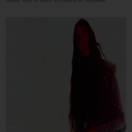
munka, hogy ne váljon lenyomattá az életemben.