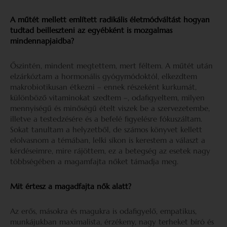
A műtét mellett említett radikális életmódváltást hogyan
tudtad beilleszteni az egyébként is mozgalmas
mindennapjaidba?
Őszintén, mindent megtettem, mert féltem. A műtét után
elzárkóztam a hormonális gyógymódoktól, elkezdtem
makrobiotikusan étkezni – ennek részeként kurkumát,
különböző vitaminokat szedtem –, odafigyeltem, milyen
mennyiségű és minőségű ételt viszek be a szervezetembe,
illetve a testedzésére és a befelé figyelésre fókuszáltam.
Sokat tanultam a helyzetből, de számos könyvet kellett
elolvasnom a témában, lelki síkon is kerestem a választ a
kérdéseimre, mire rájöttem, ez a betegség az esetek nagy
többségében a magamfajta nőket támadja meg.
Mit értesz a magadfajta nők alatt?
Az erős, másokra és magukra is odafigyelő, empatikus,
munkájukban maximalista, érzékeny, nagy terheket bíró és