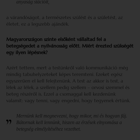
anyaság stációit,
a várandóságot, a természetes szülést és a születést, az
életet, ez a legszebb ajándék.
Magyarországon szinte elsőként vállaltad fel a
betegségedet a nyilvánosság előtt. Miért érezted szükségét
egy ilyen lépésnek?
Azért tettem, mert a testünkről való kommunikáció még
mindig tabuhelyzeteket képes teremteni. Ezeket egész
egyszerűen el kell felejtenünk. A test az akkor is test, a
lélek az lélek, a szellem pedig szellem – orvosi szemmel és
beteg részéről is. Ezzel a csomaggal kell kezdenünk
valamit: vagy tenni, vagy engedni, hogy tegyenek értünk.
Mernünk kell megnevezni, hogy mikor, mi és hogyan fáj.
Bátornak kell lennünk, hiszen az érzések elnyomása a
betegség elmélyítéséhez vezethet.