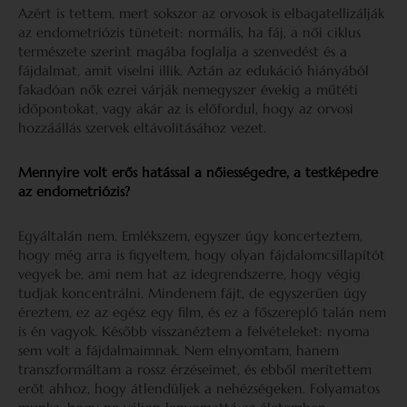
Azért is tettem, mert sokszor az orvosok is elbagatellizálják
az endometriózis tüneteit: normális, ha fáj, a női ciklus
természete szerint magába foglalja a szenvedést és a
fájdalmat, amit viselni illik. Aztán az edukáció hiányából
fakadóan nők ezrei várják nemegyszer évekig a műtéti
időpontokat, vagy akár az is előfordul, hogy az orvosi
hozzáállás szervek eltávolításához vezet.
Mennyire volt erős hatással a nőiességedre, a testképedre
az endometriózis?
Egyáltalán nem. Emlékszem, egyszer úgy koncerteztem,
hogy még arra is figyeltem, hogy olyan fájdalomcsillapítót
vegyek be, ami nem hat az idegrendszerre, hogy végig
tudjak koncentrálni. Mindenem fájt, de egyszerűen úgy
éreztem, ez az egész egy film, és ez a főszereplő talán nem
is én vagyok. Később visszanéztem a felvételeket: nyoma
sem volt a fájdalmaimnak. Nem elnyomtam, hanem
transzformáltam a rossz érzéseimet, és ebből merítettem
erőt ahhoz, hogy átlendüljek a nehézségeken. Folyamatos