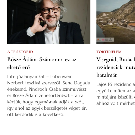
A TE SZTORID
TÖRTÉNELEM
Bősze Ádám: Számomra ez az
Visegrád, Buda, 
éltető erő
rezidenciák mut
hatalmát
Interjúalanyainkat – Lobenwein
Norbert fesztiválszervezőt, Sena Dagadu
Lajos fő rezidenciá
énekesnő, Pindroch Csaba színművészt
egyértelműen az a
és Bősze Ádám zenetörténészt – arra
mintájára készült,
kértük, hogy egymásnak adják a szót,
ahhoz volt mérhet
így ahol az egyik beszélgetés véget ér,
ott kezdődik is a következő.