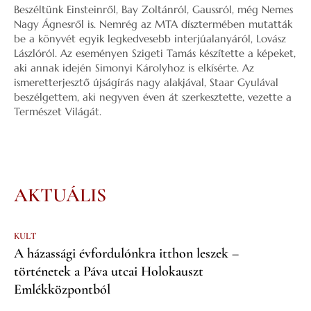
Beszéltünk Einsteinről, Bay Zoltánról, Gaussról, még Nemes
Nagy Ágnesről is. Nemrég az MTA dísztermében mutatták
be a könyvét egyik legkedvesebb interjúalanyáról, Lovász
Lászlóról. Az eseményen Szigeti Tamás készítette a képeket,
aki annak idején Simonyi Károlyhoz is elkísérte. Az
ismeretterjesztő újságírás nagy alakjával, Staar Gyulával
beszélgettem, aki negyven éven át szerkesztette, vezette a
Természet Világát.
AKTUÁLIS
KULT
A házassági évfordulónkra itthon leszek –
történetek a Páva utcai Holokauszt
Emlékközpontból