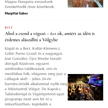
Magna Hungaria sorozatunk
tizenkettedik része következik.
Margittai Gábor
KULT
Ahol a csend a végszó – 6+1 ok, amiért az idén is
érdemes alászállni a Völgybe
Kispál és a Borz, Kollár-Klemencz,
Góbé, Parno Graszt és a nagyágyú:
José González. Újra fénybe boruló
dörögdi Klastrom, egyszeri
szimfonikus találkozások, vers és
mezítlábas folk, világzene meg jazz a
csillagok alatt – július 24-én
harmincötödik alkalommal nyílik meg
a Művészetek Völgye. De Kapolcs,
Taliándörögd és Vigántpetend igazi
programja most sem fér el a
műsorfüzetben: leginkább a