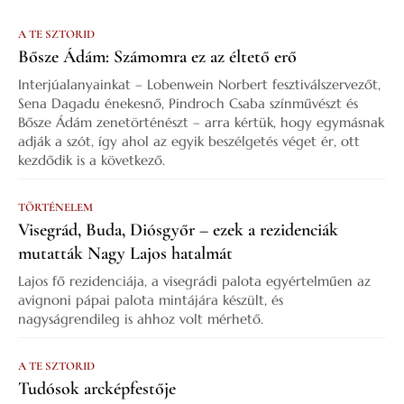
A TE SZTORID
Bősze Ádám: Számomra ez az éltető erő
Interjúalanyainkat – Lobenwein Norbert fesztiválszervezőt,
Sena Dagadu énekesnő, Pindroch Csaba színművészt és
Bősze Ádám zenetörténészt – arra kértük, hogy egymásnak
adják a szót, így ahol az egyik beszélgetés véget ér, ott
kezdődik is a következő.
TÖRTÉNELEM
Visegrád, Buda, Diósgyőr – ezek a rezidenciák
mutatták Nagy Lajos hatalmát
Lajos fő rezidenciája, a visegrádi palota egyértelműen az
avignoni pápai palota mintájára készült, és
nagyságrendileg is ahhoz volt mérhető.
A TE SZTORID
Tudósok arcképfestője