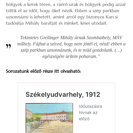
hölgyek a kerek téren, a ráérő urak és hölgyek pedig azzal
töltik el az időt, hogy őket nézik. Ebben a szép parkban
uzsonnázni is lehetett, amint arról egy bizonyos Karcsi
tudósítja Mihály barátját és minket, kései utódait.
Tekintetes Greilinger Mihály úrnak Szombathely, MÁV
műhely. Fájhat a szíved, hogy nem jöttél el, nézd! ebben a
szép parkban uzsonnázunk, és te reád gondolunk. (…)
egészségére ürítem poharam.”
Sorozatunk előző része itt olvasható: