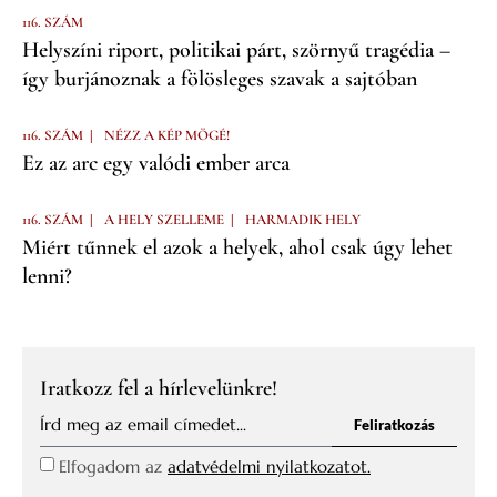
116. SZÁM
Helyszíni riport, politikai párt, szörnyű tragédia –
így burjánoznak a fölösleges szavak a sajtóban
|
116. SZÁM
NÉZZ A KÉP MÖGÉ!
Ez az arc egy valódi ember arca
|
|
116. SZÁM
A HELY SZELLEME
HARMADIK HELY
Miért tűnnek el azok a helyek, ahol csak úgy lehet
lenni?
Iratkozz fel a hírlevelünkre!
Feliratkozás
Elfogadom az
adatvédelmi nyilatkozatot.