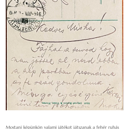
Mostani képünkön valami játékot játszanak a fehér ruhás