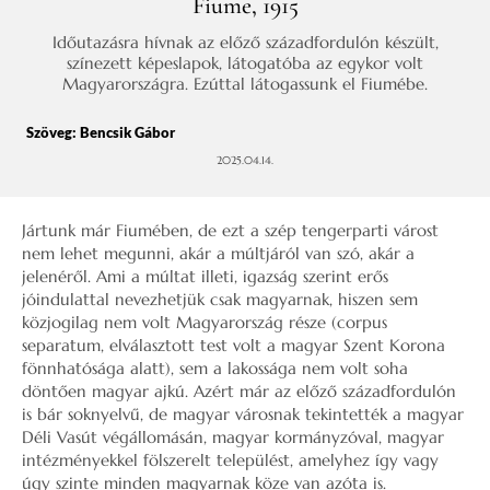
Fiume, 1915
Időutazásra hívnak az előző századfordulón készült,
színezett képeslapok, látogatóba az egykor volt
Magyarországra. Ezúttal látogassunk el Fiumébe.
Szöveg:
Bencsik Gábor
2025.04.14.
Jártunk már Fiumében, de ezt a szép tengerparti várost
nem lehet megunni, akár a múltjáról van szó, akár a
jelenéről. Ami a múltat illeti, igazság szerint erős
jóindulattal nevezhetjük csak magyarnak, hiszen sem
közjogilag nem volt Magyarország része (corpus
separatum, elválasztott test volt a magyar Szent Korona
fönnhatósága alatt), sem a lakossága nem volt soha
döntően magyar ajkú. Azért már az előző századfordulón
is bár soknyelvű, de magyar városnak tekintették a magyar
Déli Vasút végállomásán, magyar kormányzóval, magyar
intézményekkel fölszerelt települést, amelyhez így vagy
úgy szinte minden magyarnak köze van azóta is.