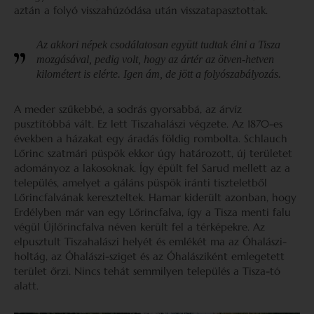
aztán a folyó visszahúzódása után visszatapasztottak.
Az akkori népek csodálatosan együtt tudtak élni a Tisza
mozgásával, pedig volt, hogy az ártér az ötven-hetven
kilométert is elérte. Igen ám, de jött a folyószabályozás.
A meder szűkebbé, a sodrás gyorsabbá, az árvíz
pusztítóbbá vált. Ez lett Tiszahalászi végzete. Az 1870-es
években a házakat egy áradás földig rombolta. Schlauch
Lőrinc szatmári püspök ekkor úgy határozott, új területet
adományoz a lakosoknak. Így épült fel Sarud mellett az a
település, amelyet a gáláns püspök iránti tiszteletből
Lőrincfalvának kereszteltek. Hamar kiderült azonban, hogy
Erdélyben már van egy Lőrincfalva, így a Tisza menti falu
végül Újlőrincfalva néven került fel a térképekre. Az
elpusztult Tiszahalászi helyét és emlékét ma az Óhalászi-
holtág, az Óhalászi-sziget és az Óhalásziként emlegetett
terület őrzi. Nincs tehát semmilyen település a Tisza-tó
alatt.