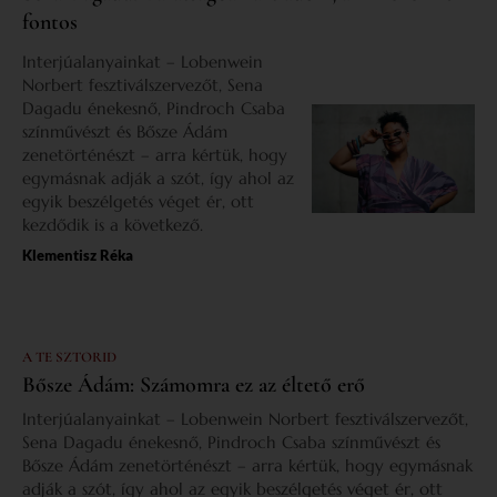
fontos
Interjúalanyainkat – Lobenwein
Norbert fesztiválszervezőt, Sena
Dagadu énekesnő, Pindroch Csaba
színművészt és Bősze Ádám
zenetörténészt – arra kértük, hogy
egymásnak adják a szót, így ahol az
egyik beszélgetés véget ér, ott
kezdődik is a következő.
Klementisz Réka
A TE SZTORID
Bősze Ádám: Számomra ez az éltető erő
Interjúalanyainkat – Lobenwein Norbert fesztiválszervezőt,
Sena Dagadu énekesnő, Pindroch Csaba színművészt és
Bősze Ádám zenetörténészt – arra kértük, hogy egymásnak
adják a szót, így ahol az egyik beszélgetés véget ér, ott