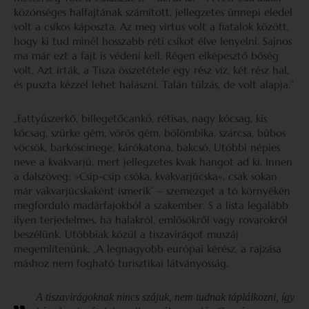
közönséges halfajtának számított, jellegzetes ünnepi eledel
volt a csíkos káposzta. Az meg virtus volt a fiatalok között,
hogy ki tud minél hosszabb réti csíkot élve lenyelni. Sajnos
ma már ezt a fajt is védeni kell. Régen elképesztő bőség
volt. Azt írták, a Tisza összetétele egy rész víz, két rész hal,
és puszta kézzel lehet halászni. Talán túlzás, de volt alapja.”
„Fattyúszerkő, billegetőcankó, rétisas, nagy kócsag, kis
kócsag, szürke gém, vörös gém, bölömbika, szárcsa, búbos
vöcsök, barkóscinege, kárókatona, bakcsó. Utóbbi népies
neve a kvakvarjú, mert jellegzetes kvak hangot ad ki. Innen
a dalszöveg: »Csip-csip csóka, kvakvarjúcska«, csak sokan
már vakvarjúcskaként ismerik” – szemezget a tó környékén
megforduló madárfajokból a szakember. S a lista legalább
ilyen terjedelmes, ha halakról, emlősökről vagy rovarokról
beszélünk. Utóbbiak közül a tiszavirágot muszáj
megemlítenünk. „A legnagyobb európai kérész, a rajzása
máshoz nem fogható turisztikai látványosság.
A tiszavirágoknak nincs szájuk, nem tudnak táplálkozni, így