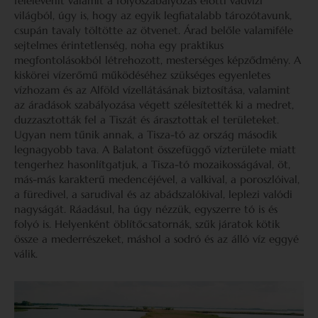
felelevenít valamit a folyószabályozás előtti vadvízi
világból, úgy is, hogy az egyik legfiatalabb tározótavunk,
csupán tavaly töltötte az ötvenet. Árad belőle valamiféle
sejtelmes érintetlenség, noha egy praktikus
megfontolásokból létrehozott, mesterséges képződmény. A
kiskörei vízerőmű működéséhez szükséges egyenletes
vízhozam és az Alföld vízellátásának biztosítása, valamint
az áradások szabályozása végett szélesítették ki a medret,
duzzasztották fel a Tiszát és árasztottak el területeket.
Ugyan nem tűnik annak, a Tisza-tó az ország második
legnagyobb tava. A Balatont összefüggő vízterülete miatt
tengerhez hasonlítgatjuk, a Tisza-tó mozaikosságával, öt,
más-más karakterű medencéjével, a valkival, a poroszlóival,
a füredivel, a sarudival és az abádszalókival, leplezi valódi
nagyságát. Ráadásul, ha úgy nézzük, egyszerre tó is és
folyó is. Helyenként öblítőcsatornák, szűk járatok kötik
össze a mederrészeket, máshol a sodró és az álló víz eggyé
válik.