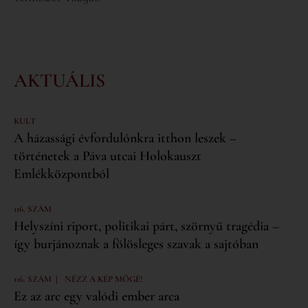
AKTUÁLIS
KULT
A házassági évfordulónkra itthon leszek –
történetek a Páva utcai Holokauszt
Emlékközpontból
116. SZÁM
Helyszíni riport, politikai párt, szörnyű tragédia –
így burjánoznak a fölösleges szavak a sajtóban
|
116. SZÁM
NÉZZ A KÉP MÖGÉ!
Ez az arc egy valódi ember arca