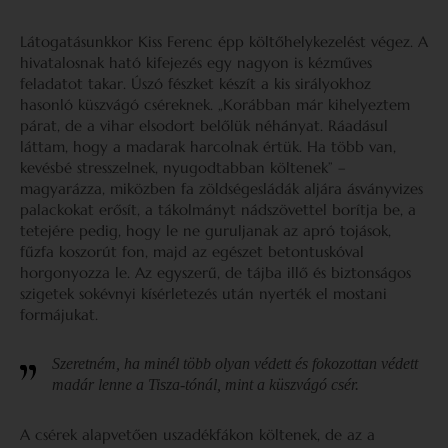
Látogatásunkkor Kiss Ferenc épp költőhelykezelést végez. A
hivatalosnak ható kifejezés egy nagyon is kézműves
feladatot takar. Úszó fészket készít a kis sirályokhoz
hasonló küszvágó cséreknek. „Korábban már kihelyeztem
párat, de a vihar elsodort belőlük néhányat. Ráadásul
láttam, hogy a madarak harcolnak értük. Ha több van,
kevésbé stresszelnek, nyugodtabban költenek” –
magyarázza, miközben fa zöldségesládák aljára ásványvizes
palackokat erősít, a tákolmányt nádszövettel borítja be, a
tetejére pedig, hogy le ne guruljanak az apró tojások,
fűzfa koszorút fon, majd az egészet betontuskóval
horgonyozza le. Az egyszerű, de tájba illő és biztonságos
szigetek sokévnyi kísérletezés után nyerték el mostani
formájukat.
Szeretném, ha minél több olyan védett és fokozottan védett
madár lenne a Tisza-tónál, mint a küszvágó csér.
A csérek alapvetően uszadékfákon költenek, de az a