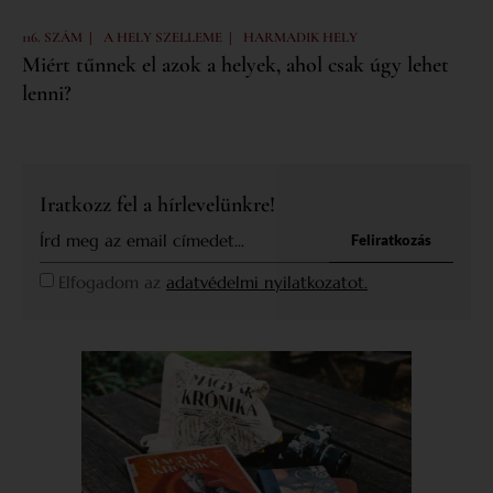
|
|
116. SZÁM
A HELY SZELLEME
HARMADIK HELY
Miért tűnnek el azok a helyek, ahol csak úgy lehet
lenni?
Iratkozz fel a hírlevelünkre!
Feliratkozás
Elfogadom az
adatvédelmi nyilatkozatot.