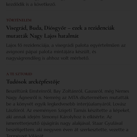
kezdődik is a következő.
TÖRTÉNELEM
Visegrád, Buda, Diósgyőr – ezek a rezidenciák
mutatták Nagy Lajos hatalmát
Lajos fő rezidenciája, a visegrádi palota egyértelműen az
avignoni pápai palota mintájára készült, és
nagyságrendileg is ahhoz volt mérhető.
A TE SZTORID
Tudósok arcképfestője
Beszéltünk Einsteinről, Bay Zoltánról, Gaussról, még Nemes
Nagy Ágnesről is. Nemrég az MTA dísztermében mutatták
be a könyvét egyik legkedvesebb interjúalanyáról, Lovász
Lászlóról. Az eseményen Szigeti Tamás készítette a képeket,
aki annak idején Simonyi Károlyhoz is elkísérte. Az
ismeretterjesztő újságírás nagy alakjával, Staar Gyulával
beszélgettem, aki negyven éven át szerkesztette, vezette a
Természet Világát.