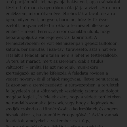
a tó partján nőtt fel, nagyapja halász volt, apja csónakokat
készített, ő maga is gyerekkora óta járja a vizet. „Arra nem
emlékszem, mikor ötven éve létrehozták a tavat, de arra
igen, milyen volt, negyven, harminc, húsz és tíz évvel
ezelőtt, hogyan vette birtokba a természet, illetve az
ember” – meséli Ferenc, amikor csónakba ülünk, hogy
bebarangoljuk a vadregényes vízi labirintust. A
természetvédelmi őr volt élelmiszeripari gépész külföldön,
katona, benzinkutas, Tisza-tavi túravezető, aztán hat éve
rátalált a feladat, ami talán nem is lehetne testhezállóbb.
„A terület maradt, mert az szerelem, csak a titulus
változott” – említi. Ha azt mondjuk, munkaköre
szerteágazó, az enyhe kifejezés. A feladata röviden a
védett növény- és állatfajok megóvása, illetve bemutatása.
Ez azonban a szemétszedéstől a túravezetésen, a területek
felügyeletén át a költőhelyek kezeléséig számtalan dolgot
magába foglal. „Én felelek azért, hogy a védett területeken
ne randalírozzanak a jetskisek, vagy hogy a legények ne
szedjék csokorba a tündérrózsát a kedvesüknek, és engem
hívnak akkor is, ha áramütés ér egy gólyát.” Aztán vannak
feladatok, amelyeket a szakember csak úgy,
önszorgalomból végez. Például amikor mezeivirág-