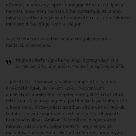
növényt, hanem egy lepkét is megmentünk ezzel. Igaz a
mondás, hogy nem tudhatjuk, ha csettintünk itt, annak
milyen következménye van tíz kilométerrel arrébb. Minden
mindennel összefügg ezen a világon.”
A szakembernek azonban nem a virágok, hanem a
madarak a kedvencei.
Nagyon büszke vagyok arra, hogy a gyurgyalag- és a
partifecske-állomány, mióta itt vagyok, megtízszereződött
– jelenti ki. – Természetvédelmi szempontból vannak
értékesebb fajok, de nekem azok a kedvenceim,
amelyeknek a jóllétébe rengeteg energiát és kreativitást
fektettem. A gyurgyalag és a partifecske is partfalban költ,
a beépítések, árvizek miatt azonban eltűnik az élőhelyük.
Hatalmas jelentőségük van ezért például az elhagyott
homokbányáknak. Amikor idekerültem, megkerestem
minden tulajdonost, polgármestert, hogy engedjék
markolóval megnyesni ezeket a területeket, hogy olyan