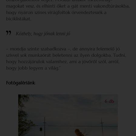
magokat vesz, és elhinti őket a gát menti vakondtúrásokba,
hogy nyáron színes virágfoltok örvendeztessék a
biciklistákat.
Közhely, hogy jónak lenni jó
– mondja szinte szabadkozva –, de annyira felemelő jó
szívvel sok munkaórát beletenni az ilyen dolgokba. Tudni,
hogy hozzájárulok valamihez, ami a jövőről szól, arról,
hogy jobb legyen a világ.”
Fotógalériánk
:
6 db