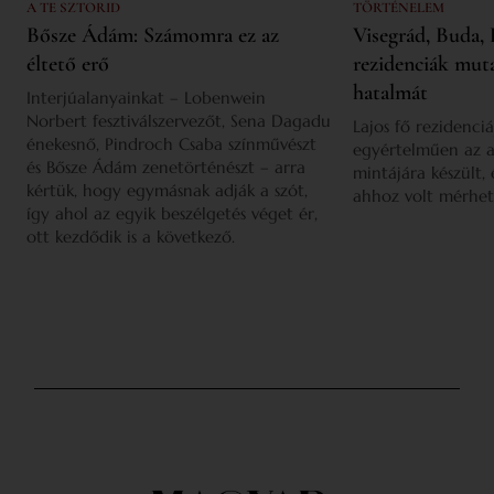
A TE SZTORID
TÖRTÉNELEM
Bősze Ádám: Számomra ez az
Visegrád, Buda, 
éltető erő
rezidenciák mut
hatalmát
Interjúalanyainkat – Lobenwein
Norbert fesztiválszervezőt, Sena Dagadu
Lajos fő rezidenciá
énekesnő, Pindroch Csaba színművészt
egyértelműen az a
és Bősze Ádám zenetörténészt – arra
mintájára készült,
kértük, hogy egymásnak adják a szót,
ahhoz volt mérhet
így ahol az egyik beszélgetés véget ér,
ott kezdődik is a következő.