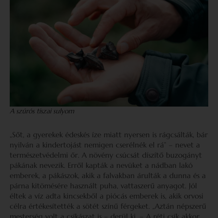
A szúrós tiszai sulyom
„Sőt, a gyerekek édeskés íze miatt nyersen is rágcsálták, bár
nyilván a kindertojást nemigen cserélnék el rá” – nevet a
természetvédelmi őr. A növény csúcsát díszítő buzogányt
pákának nevezik. Erről kapták a nevüket a nádban lakó
emberek, a pákászok, akik a falvakban árulták a dunna és a
párna kitömésére használt puha, vattaszerű anyagot. Jól
éltek a víz adta kincsekből a piócás emberek is, akik orvosi
célra értékesítették a sötét színű férgeket. „Aztán népszerű
mesterség volt a csíkászat is – derül ki. – A réti csík akkor