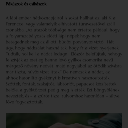
Pákászok és csíkászok
A lápi ember hétköznapjairól is sokat hallhat az, aki Kiss
Ferenccel vagy valamelyik elhivatott túravezetővel száll
csónakba. „Az utazók többsége nem értette például, hogy
a folyamszabályozás előtti lápi népek hogy nem
betegednek meg az állott, büdös, posványos víztől. Hát
úgy, hogy nádszálat használtak, hogy friss vizet nyerjenek.
Tudták, hol kell a nádat ledugni. Először belefújtak, nehogy
felszívják az esetleg benne lévő gyilkos csomorika nevű
mérgező növény nedvét, majd nagyjából az ötödik szívásra
már tiszta, hűvös vizet ittak.” De nemcsak a nádat, az
ahhoz hasonlító gyékényt is kreatívan hasznosították.
Szőtték, fonták, szakajtót, lábtörlőt, papucsot készítettek
belőle, a gyöktörzsét pedig meg is ették. Ezt böngyölének
nevezték, és – a szúrós tiszai sulyomhoz hasonlóan – sütve,
főve fogyasztották.