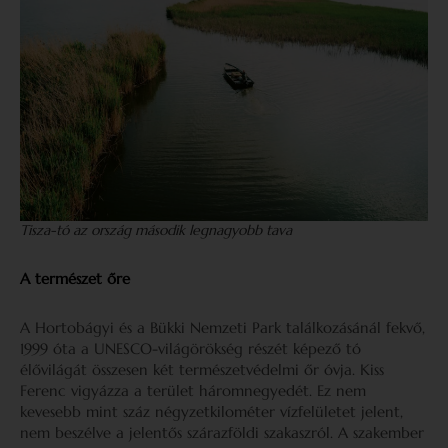
Tisza-tó az ország második legnagyobb tava
A természet őre
A Hortobágyi és a Bükki Nemzeti Park találkozásánál fekvő,
1999 óta a UNESCO-világörökség részét képező tó
élővilágát összesen két természetvédelmi őr óvja. Kiss
Ferenc vigyázza a terület háromnegyedét. Ez nem
kevesebb mint száz négyzetkilométer vízfelületet jelent,
nem beszélve a jelentős szárazföldi szakaszról. A szakember