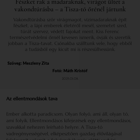
Fészket rak a madaraknak, virágot ültet a
vakondtúrásba – a Tisza-tó őrénél jártunk
Vakondtúrásba szór virágmagot, vízimadaraknak épít
fészket, a lápi emberek életéről mesél, szemetet szed,
túrát szervez, védett fajokat ment. Kiss Ferenc
természetvédelmi őrnél kevesen ismerik, óvják és szeretik
jobban a Tisza-tavat. Csónakba szálltunk vele, hogy ebből
a tudásból egy kicsit mi is részesülhessünk.
Szöveg:
Meszleny Zita
Fotó: Máth Kristóf
2025.01.08.
Az ellentmondások tava
Ember alkotta paradicsom. Olyan folyó, ami áll, olyan tó,
ami folyik. Ellentmondásos kifejezések egy ellentmondásos,
szavakkal nehezen leírható helyre. A Tisza-tó
vadregényességével, elképesztően gazdag élővilágával