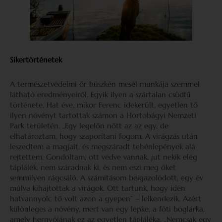
Sikertörténetek
A természetvédelmi őr büszkén mesél munkája szemmel
látható eredményeiről. Egyik ilyen a szártalan csüdfű
története. Hat éve, mikor Ferenc idekerült, egyetlen tő
ilyen növényt tartottak számon a Hortobágyi Nemzeti
Park területén. „Egy legelőn nőtt az az egy, de
elhatároztam, hogy szaporítani fogom. A virágzás után
leszedtem a magjait, és megszáradt tehénlepények alá
rejtettem. Gondoltam, ott védve vannak, jut nekik elég
táplálék, nem száradnak ki, és nem eszi meg őket
semmilyen rágcsáló. A számításom beigazolódott, egy év
múlva kihajtottak a virágok. Ott tartunk, hogy idén
hatvannyolc tő volt azon a gyepen” – lelkendezik. Azért
különleges a növény, mert van egy lepke, a fóti boglárka,
amely hernyójának ez az egyetlen tápláléka. „Nemcsak egy