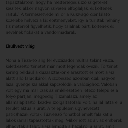
tapasztalatom, hogy ha mesterséges úszó szigeteket
készítek, akkor nagyon szívesen elfoglalják, és költenek
rajtuk.” A természetvédelmi őr a Küszvágó csér kilátó
közelébe helyezi a kis építményeket, így a turisták néhány
tíz méterről figyelhetik, hogy találnak párt, költenek és
nevelnek fiókákat a vándormadarak.
Elsüllyedt világ
Noha a Tisza-tó alig fél évszázados múltra tekint vissza,
keletkezéstörténetét már most legendák övezik. Történet
kering például a duzzasztáskor elárasztott és most a víz
alatt álló falucskáról. A szóbeszéd azonban csak nagyon
laza, gyenge szálakkal kapcsolódik a valósághoz. Valóban
volt egy ma már csak az emlékezetben létező település a
folyó partján, mégpedig Tiszahalászi, amely az
államalapítástól kezdve szolgáltatófalu volt, hallal látta el a
terület aktuális urát. A településen úgynevezett
paticsházak voltak. Fűzvessző fonatból emelt falaikat a
lakók sárral tapasztották meg. Mikor jött az ár, az emberek
elhagyták a falut, a víz lemosta a házakról a sarat, amit