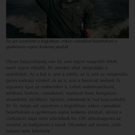
Én azt szeretem a legjobban, mikor csónakkal bejárhatom a
gyékényes egész keskeny járatait
Olyan fajgazdagság van itt, ami egyre nagyobb érték,
mert egyre ritkább. Itt minden állat megtalálja a
számítását. Az a hal is, ami a sekély, az is, ami az oxigéndús,
gyors sodrású vizeket, és az is, ami a hínárost kedveli. És
ugyanez igaz az emberekre is. Lehet wakeboardozni,
jetskizni, bulizni, csónakázni, madarat lesni, horgászni,
strandolni, biciklizni, túrázni, mindenki ki tud kapcsolódni
itt. Én mégis azt szeretem a legjobban, mikor csónakkal
bejárhatom a gyékényes egész keskeny járatait, ahová a
civilizáció zajai nem szűrődnek be. Ott abbahagyom az
evezést, és hallgatom a tavat. Olyankor azt érzem, jobb
helyen nem lehetnék.”