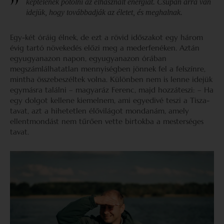
képtelenek pótolni az elhasznált energiát. Csupán arra van
idejük, hogy továbbadják az életet, és meghalnak.
Egy-két óráig élnek, de ezt a rövid időszakot egy három
évig tartó növekedés előzi meg a mederfenéken. Aztán
egyugyanazon napon, egyugyanazon órában
megszámlálhatatlan mennyiségben jönnek fel a felszínre,
mintha összebeszéltek volna. Különben nem is lenne idejük
egymásra találni – magyaráz Ferenc, majd hozzáteszi: – Ha
egy dolgot kellene kiemelnem, ami egyedivé teszi a Tisza-
tavat, azt a hihetetlen élővilágot mondanám, amely
ellentmondást nem tűrően vette birtokba a mesterséges
tavat.