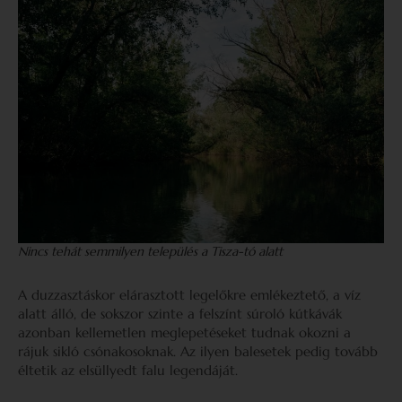
Nincs tehát semmilyen település a Tisza-tó alatt
A duzzasztáskor elárasztott legelőkre emlékeztető, a víz
alatt álló, de sokszor szinte a felszínt súroló kútkávák
azonban kellemetlen meglepetéseket tudnak okozni a
rájuk sikló csónakosoknak. Az ilyen balesetek pedig tovább
éltetik az elsüllyedt falu legendáját.