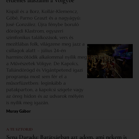
érdemes alászállni a Völgybe
Kispál és a Borz, Kollár-Klemencz,
Góbé, Parno Graszt és a nagyágyú:
José González. Újra fénybe boruló
dörögdi Klastrom, egyszeri
szimfonikus találkozások, vers és
mezítlábas folk, világzene meg jazz a
csillagok alatt – július 24-én
harmincötödik alkalommal nyílik meg
a Művészetek Völgye. De Kapolcs,
Taliándörögd és Vigántpetend igazi
programja most sem fér el a
műsorfüzetben: leginkább a
patakparton, a kapolcsi szigete vagy
az öreg hídon és az udvarok mélyén
is nyílik meg igazán.
Muray Gábor
A TE SZTORID
Sena Dagadu: Barátságban azt adom, ami nekem is