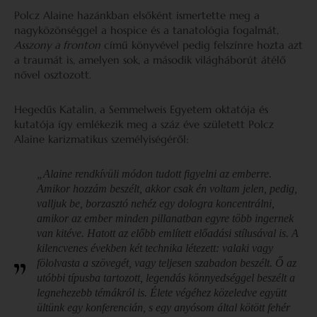
Polcz Alaine hazánkban elsőként ismertette meg a
nagyközönséggel a hospice és a tanatológia fogalmát,
Asszony a fronton
című könyvével pedig felszínre hozta azt
a traumát is, amelyen sok, a második világháborút átélő
nővel osztozott.
Hegedűs Katalin, a Semmelweis Egyetem oktatója és
kutatója így emlékezik meg a száz éve született Polcz
Alaine karizmatikus személyiségéről:
„Alaine rendkívüli módon tudott figyelni az emberre.
Amikor hozzám beszélt, akkor csak én voltam jelen, pedig,
valljuk be, borzasztó nehéz egy dologra koncentrálni,
amikor az ember minden pillanatban egyre több ingernek
van kitéve. Hatott az előbb említett előadási stílusával is. A
kilencvenes években két technika létezett: valaki vagy
fölolvasta a szövegét, vagy teljesen szabadon beszélt. Ő az
utóbbi típusba tartozott, legendás könnyedséggel beszélt a
legnehezebb témákról is. Élete végéhez közeledve együtt
ültünk egy konferencián, s egy anyósom által kötött fehér