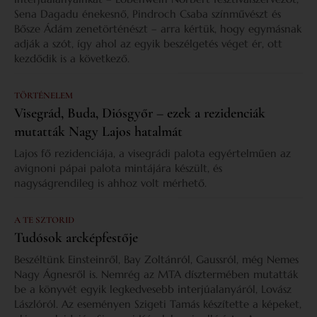
Sena Dagadu énekesnő, Pindroch Csaba színművészt és
Bősze Ádám zenetörténészt – arra kértük, hogy egymásnak
adják a szót, így ahol az egyik beszélgetés véget ér, ott
kezdődik is a következő.
TÖRTÉNELEM
Visegrád, Buda, Diósgyőr – ezek a rezidenciák
mutatták Nagy Lajos hatalmát
Lajos fő rezidenciája, a visegrádi palota egyértelműen az
avignoni pápai palota mintájára készült, és
nagyságrendileg is ahhoz volt mérhető.
A TE SZTORID
Tudósok arcképfestője
Beszéltünk Einsteinről, Bay Zoltánról, Gaussról, még Nemes
Nagy Ágnesről is. Nemrég az MTA dísztermében mutatták
be a könyvét egyik legkedvesebb interjúalanyáról, Lovász
Lászlóról. Az eseményen Szigeti Tamás készítette a képeket,