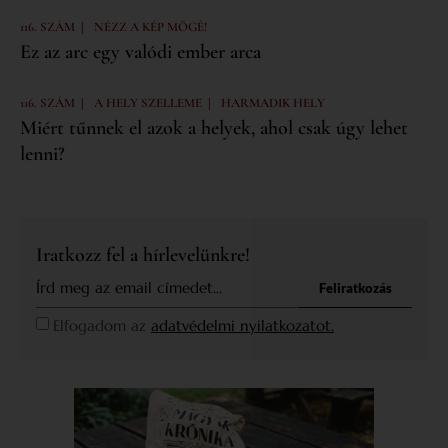
|
116. SZÁM
NÉZZ A KÉP MÖGÉ!
Ez az arc egy valódi ember arca
|
|
116. SZÁM
A HELY SZELLEME
HARMADIK HELY
Miért tűnnek el azok a helyek, ahol csak úgy lehet
lenni?
Iratkozz fel a hírlevelünkre!
Feliratkozás
Elfogadom az
adatvédelmi nyilatkozatot.