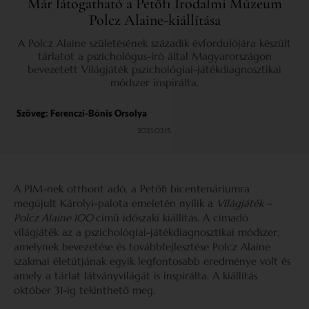
Már látogatható a Petőfi Irodalmi Múzeum
Polcz Alaine-kiállítása
A Polcz Alaine születésének századik évfordulójára készült
tárlatot a pszichológus-író által Magyarországon
bevezetett Világjáték pszichológiai-játékdiagnosztikai
módszer inspirálta.
Szöveg:
Ferenczi-Bónis Orsolya
2023.02.15.
A PIM-nek otthont adó, a Petőfi bicentenáriumra
megújult Károlyi-palota emeletén nyílik a
Világjáték –
Polcz Alaine 100
című időszaki kiállítás. A címadó
világjáték az a pszichológiai-játékdiagnosztikai módszer,
amelynek bevezetése és továbbfejlesztése Polcz Alaine
szakmai életútjának egyik legfontosabb eredménye volt és
amely a tárlat látványvilágát is inspirálta. A kiállítás
október 31-ig tekinthető meg.