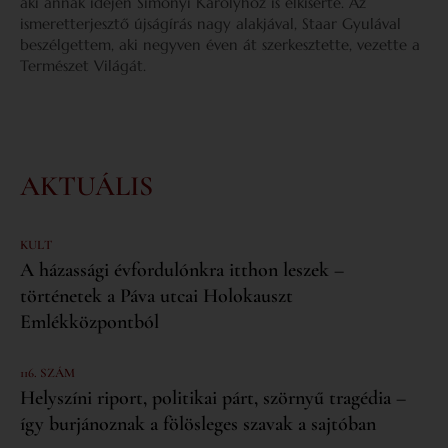
aki annak idején Simonyi Károlyhoz is elkísérte. Az
ismeretterjesztő újságírás nagy alakjával, Staar Gyulával
beszélgettem, aki negyven éven át szerkesztette, vezette a
Természet Világát.
AKTUÁLIS
KULT
A házassági évfordulónkra itthon leszek –
történetek a Páva utcai Holokauszt
Emlékközpontból
116. SZÁM
Helyszíni riport, politikai párt, szörnyű tragédia –
így burjánoznak a fölösleges szavak a sajtóban