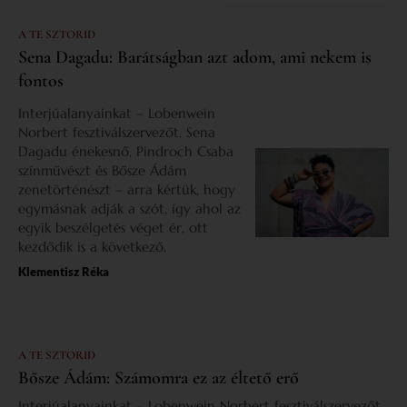
A TE SZTORID
Sena Dagadu: Barátságban azt adom, ami nekem is
fontos
Interjúalanyainkat – Lobenwein
Norbert fesztiválszervezőt, Sena
Dagadu énekesnő, Pindroch Csaba
színművészt és Bősze Ádám
zenetörténészt – arra kértük, hogy
egymásnak adják a szót, így ahol az
egyik beszélgetés véget ér, ott
kezdődik is a következő.
Klementisz Réka
A TE SZTORID
Bősze Ádám: Számomra ez az éltető erő
Interjúalanyainkat – Lobenwein Norbert fesztiválszervezőt,