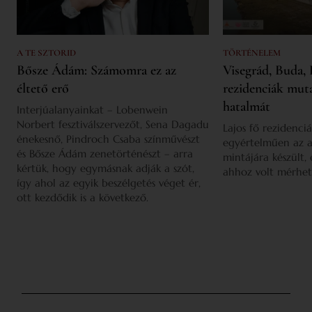
A TE SZTORID
TÖRTÉNELEM
Bősze Ádám: Számomra ez az
Visegrád, Buda, 
éltető erő
rezidenciák mut
hatalmát
Interjúalanyainkat – Lobenwein
Norbert fesztiválszervezőt, Sena Dagadu
Lajos fő rezidenciá
énekesnő, Pindroch Csaba színművészt
egyértelműen az a
és Bősze Ádám zenetörténészt – arra
mintájára készült,
kértük, hogy egymásnak adják a szót,
ahhoz volt mérhet
így ahol az egyik beszélgetés véget ér,
ott kezdődik is a következő.