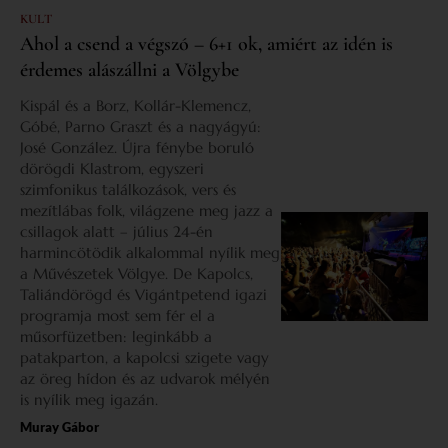
KULT
Ahol a csend a végszó – 6+1 ok, amiért az idén is
érdemes alászállni a Völgybe
Kispál és a Borz, Kollár-Klemencz,
Góbé, Parno Graszt és a nagyágyú:
José González. Újra fénybe boruló
dörögdi Klastrom, egyszeri
szimfonikus találkozások, vers és
mezítlábas folk, világzene meg jazz a
csillagok alatt – július 24-én
harmincötödik alkalommal nyílik meg
a Művészetek Völgye. De Kapolcs,
Taliándörögd és Vigántpetend igazi
programja most sem fér el a
műsorfüzetben: leginkább a
patakparton, a kapolcsi szigete vagy
az öreg hídon és az udvarok mélyén
is nyílik meg igazán.
Muray Gábor