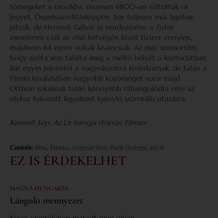
tömegeket a mozikba, összesen 6800-an váltottak rá
jegyet. Összehasonlításképpen, bár teljesen más ligában
játszik, de Herendi Gábor új rendezésére, a
Futni
mentemre
csak az első hétvégén közel tízszer ennyien,
majdnem 64 ezren voltak kíváncsiak. Az már szomorúbb,
hogy azóta sem találta meg a méltó helyét a köztudatban.
Bár egyes jelenetei a nagyvászonra kívánkoznak, de talán a
Filmio kínálatában nagyobb közönséget vonz majd.
Otthon sokaknak talán könnyebb ráhangolódni erre az
olykor fokozott figyelmet igénylő szürreális utazásra.
Kiemelt kép: Az Úr hangja (Forrás: Filmio)
,
,
,
,
Címkék:
film
Filmio
magyar film
Pálfi György
sci-fi
EZ IS ÉRDEKELHET
MAGNA HUNGARIA
Lángoló mennyezet
Kevés szentélyben maradt meg olyan