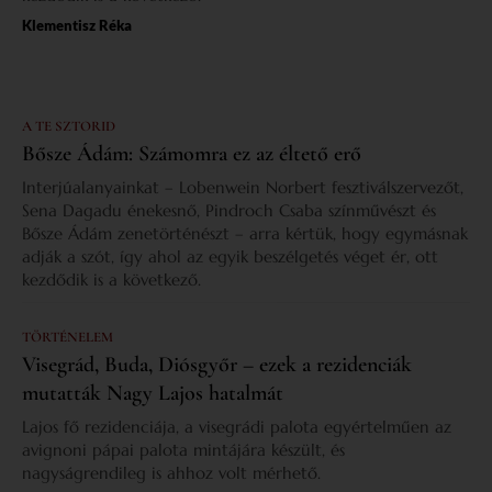
Klementisz Réka
A TE SZTORID
Bősze Ádám: Számomra ez az éltető erő
Interjúalanyainkat – Lobenwein Norbert fesztiválszervezőt,
Sena Dagadu énekesnő, Pindroch Csaba színművészt és
Bősze Ádám zenetörténészt – arra kértük, hogy egymásnak
adják a szót, így ahol az egyik beszélgetés véget ér, ott
kezdődik is a következő.
TÖRTÉNELEM
Visegrád, Buda, Diósgyőr – ezek a rezidenciák
mutatták Nagy Lajos hatalmát
Lajos fő rezidenciája, a visegrádi palota egyértelműen az
avignoni pápai palota mintájára készült, és
nagyságrendileg is ahhoz volt mérhető.