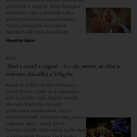
sűrítetten a magyar falusi középkor
misztikája, mint a felvidéki Csécs
község református templomában.
Magna Hungaria sorozatunk
tizenkettedik része következik.
Margittai Gábor
KULT
Ahol a csend a végszó – 6+1 ok, amiért az idén is
érdemes alászállni a Völgybe
Kispál és a Borz, Kollár-Klemencz,
Góbé, Parno Graszt és a nagyágyú:
José González. Újra fénybe boruló
dörögdi Klastrom, egyszeri
szimfonikus találkozások, vers és
mezítlábas folk, világzene meg jazz a
csillagok alatt – július 24-én
harmincötödik alkalommal nyílik meg
a Művészetek Völgye. De Kapolcs,