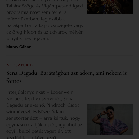
Taliándörögd és Vigántpetend igazi
programja most sem fér el a
műsorfüzetben: leginkább a
patakparton, a kapolcsi szigete vagy
az öreg hídon és az udvarok mélyén
is nyílik meg igazán.
Muray Gábor
A TE SZTORID
Sena Dagadu: Barátságban azt adom, ami nekem is
fontos
Interjúalanyainkat – Lobenwein
Norbert fesztiválszervezőt, Sena
Dagadu énekesnő, Pindroch Csaba
színművészt és Bősze Ádám
zenetörténészt – arra kértük, hogy
egymásnak adják a szót, így ahol az
egyik beszélgetés véget ér, ott
kezdődik is a következő.