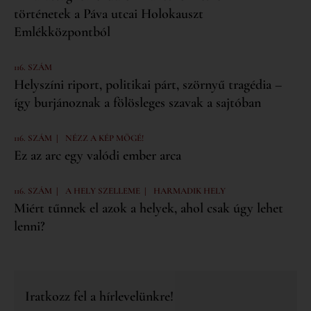
történetek a Páva utcai Holokauszt
Emlékközpontból
116. SZÁM
Helyszíni riport, politikai párt, szörnyű tragédia –
így burjánoznak a fölösleges szavak a sajtóban
|
116. SZÁM
NÉZZ A KÉP MÖGÉ!
Ez az arc egy valódi ember arca
|
|
116. SZÁM
A HELY SZELLEME
HARMADIK HELY
Miért tűnnek el azok a helyek, ahol csak úgy lehet
lenni?
Iratkozz fel a hírlevelünkre!