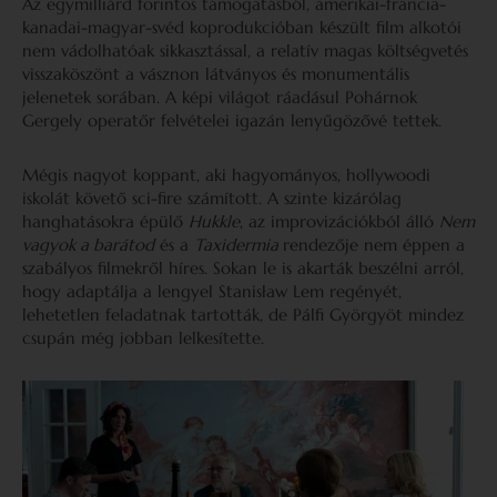
Az egymilliárd forintos támogatásból, amerikai-francia-
kanadai-magyar-svéd koprodukcióban készült film alkotói
nem vádolhatóak sikkasztással, a relatív magas költségvetés
visszaköszönt a vásznon látványos és monumentális
jelenetek sorában. A képi világot ráadásul Pohárnok
Gergely operatőr felvételei igazán lenyűgözővé tettek.
Mégis nagyot koppant, aki hagyományos, hollywoodi
iskolát követő sci-fire számított. A szinte kizárólag
hanghatásokra épülő
Hukkle
, az improvizációkból álló
Nem
vagyok a barátod
és a
Taxidermia
rendezője nem éppen a
szabályos filmekről híres. Sokan le is akarták beszélni arról,
hogy adaptálja a lengyel Stanisław Lem regényét,
lehetetlen feladatnak tartották, de Pálfi Györgyöt mindez
csupán még jobban lelkesítette.