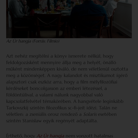
Az Úr hangja (Forrás: Filmio)
Azt nehéz megítélni a könyv ismerete nélkül, hogy
feldolgozásként mennyire állja meg a helyét, önálló
műként mindenképpen kiváló, de nem véletlenül osztotta
meg a közönséget. A nagy kalandot és misztikumot ígérő
alapsztori csak eszköz arra, hogy a film mélyfilozófiai
kérdéseket boncolgasson az emberi létezéssel, a
földöntúlival, a valami nálunk nagyobbal való
kapcsolatfelvétel témakörében. A hangvétele leginkább
Tarkovszkij szintén filozofikus sc-fi-jeit idézi. Talán ne
véletlen: a zseniális orosz rendező a
Solaris
esetében
szintén Stanisław egyik regényét adaptálta.
Érthető, hogy
Az Úr hangja
nem vonzott hatalmas