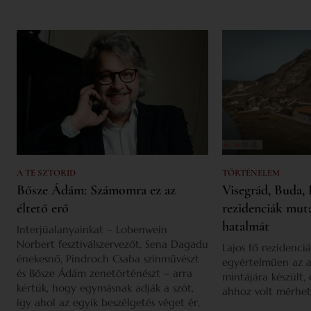
A TE SZTORID
TÖRTÉNELEM
Bősze Ádám: Számomra ez az
Visegrád, Buda, 
éltető erő
rezidenciák mut
hatalmát
Interjúalanyainkat – Lobenwein
Norbert fesztiválszervezőt, Sena Dagadu
Lajos fő rezidenciá
énekesnő, Pindroch Csaba színművészt
egyértelműen az a
és Bősze Ádám zenetörténészt – arra
mintájára készült,
kértük, hogy egymásnak adják a szót,
ahhoz volt mérhet
így ahol az egyik beszélgetés véget ér,