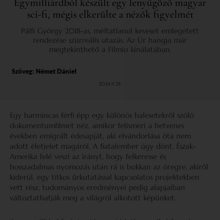
Egymilliárdból készült egy lenyűgöző magyar
sci-fi, mégis elkerülte a nézők figyelmét
Pálfi György 2018-as, méltatlanul keveset emlegetett
rendezése szürreális utazás. Az Úr hangja már
megtekinthető a Filmio kínálatában.
Szöveg:
Német Dániel
2024.11.28.
Egy harmincas férfi épp egy különös balesetekről szóló
dokumentumfilmet néz, amikor felismeri a hetvenes
években emigrált édesapját, aki elvándorlása óta nem
adott életjelet magáról. A fiatalember úgy dönt, Észak-
Amerika felé veszi az irányt, hogy felkeresse és
hosszadalmas nyomozás után rá is bukkan az öregre, akiről
kiderül, egy titkos űrkutatással kapcsolatos projektekben
vett rész, tudományos eredményei pedig alapjaiban
változtathatják meg a világról alkotott képünket.