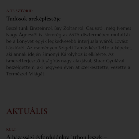
A TE SZTORID
Tudósok arcképfestője
Beszéltünk Einsteinről, Bay Zoltánról, Gaussról, még Nemes
Nagy Ágnesről is. Nemrég az MTA dísztermében mutatták
be a könyvét egyik legkedvesebb interjúalanyáról, Lovász
Lászlóról. Az eseményen Szigeti Tamás készítette a képeket,
aki annak idején Simonyi Károlyhoz is elkísérte. Az
ismeretterjesztő újságírás nagy alakjával, Staar Gyulával
beszélgettem, aki negyven éven át szerkesztette, vezette a
Természet Világát.
AKTUÁLIS
KULT
A házassági évfordulónkra itthon leszek –