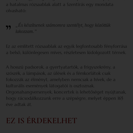
a hatalmas rózsaablak alatt a Szentírás egy mondata
olvasható:
„És készítsenek számomra szentélyt, hogy közöttük
lakozzam.”
Ez az említett rózsaablak az egyik legfontosabb fényforrása
a belső, különlegesen míves, részletesen kidolgozott térnek.
A hosszú padsorok, a gyertyatartók, a frigyszekrény, a
szószék, a lámpások, az ülések és a fémkorlátok csak
fokozzák az élményt, amelyben nemcsak a hívek, de a
kulturális események látogatói is osztoznak.
Orgonahangversenyek, koncertek is lehetőséget nyújtanak,
hogy rácsodálkozzunk erre a szépségre, melyet éppen 165
éve adtak át.
EZ IS ÉRDEKELHET