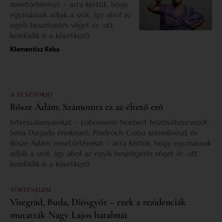
zenetörténészt – arra kértük, hogy
egymásnak adják a szót, így ahol az
egyik beszélgetés véget ér, ott
kezdődik is a következő.
Klementisz Réka
A TE SZTORID
Bősze Ádám: Számomra ez az éltető erő
Interjúalanyainkat – Lobenwein Norbert fesztiválszervezőt,
Sena Dagadu énekesnő, Pindroch Csaba színművészt és
Bősze Ádám zenetörténészt – arra kértük, hogy egymásnak
adják a szót, így ahol az egyik beszélgetés véget ér, ott
kezdődik is a következő.
TÖRTÉNELEM
Visegrád, Buda, Diósgyőr – ezek a rezidenciák
mutatták Nagy Lajos hatalmát