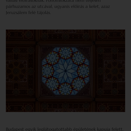
vallási előírásoknak. Főhomlokzata nem teljesen
párhuzamos az utcával, ugyanis előírás a kelet, azaz
Jeruzsálem felé tájolás.
Budapest egyik leglátogatottabb épületének kapuja felett,