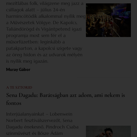
mezítlábas folk, világzene meg jazz a
csillagok alatt – július 24-én
harmincötödik alkalommal nyílik meg
a Művészetek Völgye. De Kapolcs,
Taliándörögd és Vigántpetend igazi
programja most sem fér el a
műsorfüzetben: leginkább a
patakparton, a kapolcsi szigete vagy
az öreg hídon és az udvarok mélyén
is nyílik meg igazán.
Muray Gábor
A TE SZTORID
Sena Dagadu: Barátságban azt adom, ami nekem is
fontos
Interjúalanyainkat – Lobenwein
Norbert fesztiválszervezőt, Sena
Dagadu énekesnő, Pindroch Csaba
színművészt és Bősze Ádám