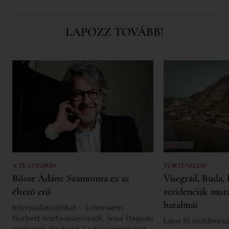
LAPOZZ TOVÁBB!
A TE SZTORID
TÖRTÉNELEM
Bősze Ádám: Számomra ez az
Visegrád, Buda, 
éltető erő
rezidenciák mut
hatalmát
Interjúalanyainkat – Lobenwein
Norbert fesztiválszervezőt, Sena Dagadu
Lajos fő rezidenciá
énekesnő, Pindroch Csaba színművészt