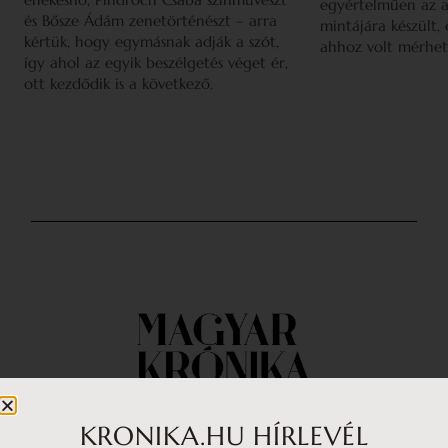
egyértelműen az a
és Bősze Ádám zenetörténészt – arra
mintájára készült,
kértük, hogy egymásnak adják a szót,
ahhoz volt mérhet
így ahol az egyik beszélgetés véget ér,
ott kezdődik is a következő.
KRONIKA.HU HÍRLEVÉL