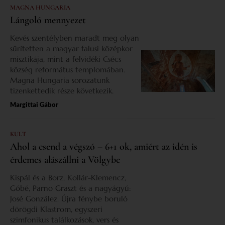
MAGNA HUNGARIA
Lángoló mennyezet
Kevés szentélyben maradt meg olyan
sűrítetten a magyar falusi középkor
misztikája, mint a felvidéki Csécs
község református templomában.
Magna Hungaria sorozatunk
tizenkettedik része következik.
Margittai Gábor
KULT
Ahol a csend a végszó – 6+1 ok, amiért az idén is
érdemes alászállni a Völgybe
Kispál és a Borz, Kollár-Klemencz,
Góbé, Parno Graszt és a nagyágyú:
José González. Újra fénybe boruló
dörögdi Klastrom, egyszeri
szimfonikus találkozások, vers és