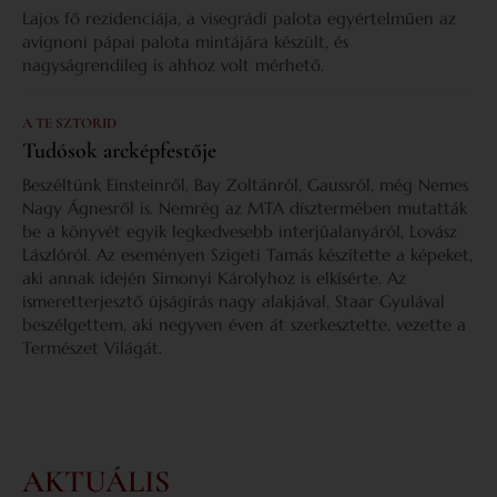
Lajos fő rezidenciája, a visegrádi palota egyértelműen az
avignoni pápai palota mintájára készült, és
nagyságrendileg is ahhoz volt mérhető.
A TE SZTORID
Tudósok arcképfestője
Beszéltünk Einsteinről, Bay Zoltánról, Gaussról, még Nemes
Nagy Ágnesről is. Nemrég az MTA dísztermében mutatták
be a könyvét egyik legkedvesebb interjúalanyáról, Lovász
Lászlóról. Az eseményen Szigeti Tamás készítette a képeket,
aki annak idején Simonyi Károlyhoz is elkísérte. Az
ismeretterjesztő újságírás nagy alakjával, Staar Gyulával
beszélgettem, aki negyven éven át szerkesztette, vezette a
Természet Világát.
AKTUÁLIS