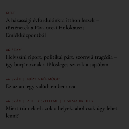
KULT
A házassági évfordulónkra itthon leszek –
történetek a Páva utcai Holokauszt
Emlékközpontból
116. SZÁM
Helyszíni riport, politikai párt, szörnyű tragédia –
így burjánoznak a fölösleges szavak a sajtóban
|
116. SZÁM
NÉZZ A KÉP MÖGÉ!
Ez az arc egy valódi ember arca
|
|
116. SZÁM
A HELY SZELLEME
HARMADIK HELY
Miért tűnnek el azok a helyek, ahol csak úgy lehet
lenni?