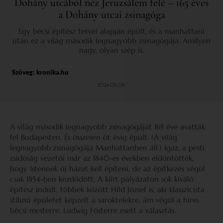
Dohány utcából néz Jeruzsálem felé – 165 éves
a Dohány utcai zsinagóga
Egy bécsi építész tervei alapján épült, és a manhattani
után ez a világ második legnagyobb zsinagógája. Amilyen
nagy, olyan szép is.
Szöveg:
kronika.hu
2024.09.06.
A világ második legnagyobb zsinagógáját 165 éve avatták
fel Budapesten. És összesen öt évig épült. (A világ
legnagyobb zsinagógája Manhattanben áll.) Igaz, a pesti
zsidóság vezetői már az 1840-es években eldöntötték,
hogy Istennek új házat kell építeni, de az építkezés végül
csak 1854-ben kezdődött. A kiírt pályázaton sok kiváló
építész indult, többek között Hild József is, aki klasszicista
stílusú épületet képzelt a saroktelekre, ám végül a híres
bécsi mesterre, Ludwig Fösterre esett a választás.